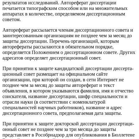
результа­тов исследований. Автореферат диссертации
печатается типографским способом или на множительных
аппаратах в ко­личестве, определяемом диссертационным
советом.
Автореферат рассылается членам диссертационного совета и
заинтересованным организациям не позднее чем за месяц до
за­щиты диссертации. Перечень организаций, которым
авторефе­раты рассылаются в обязательном порядке,
определяется Поло­жением о диссертационном совете. Других
адресатов определяет диссертационный совет.
При принятии к защите
кандидатской диссертации
диссерта­
ционный совет размещает на официальном сайте
организации, при которой он создан, в сети Интернет не
позднее чем за ме­сяц до защиты автореферат и текст
объявления, в котором ука­зываются фамилия, имя и отчество
соискателя, название дис­сертации, шифр специальности и
отрасли науки (в соответствии с номенклатурой
специальностей научных работников), назва­ние и адрес
диссертационного совета, предполагаемая дата за­щиты.
При принятии к защите
докторской диссертации
диссертаци­
онный совет не позднее чем за три месяца до защиты
представ­ляет в Рособрнадзор для опубликования в Бюллетене