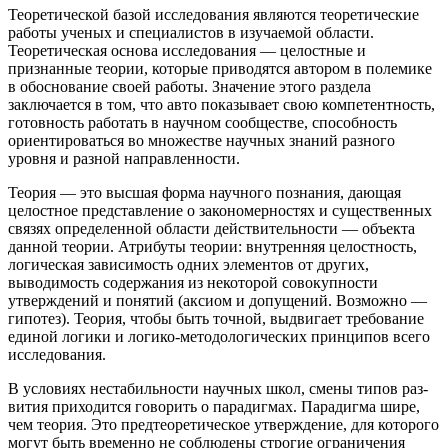
Теоретической базой исследования являются теоретические
работы ученых и специалистов в изучаемой области.
Теоретическая основа исследования
— целостные и
признанные теории, которые приводятся автором в полемике
в обоснование своей работы. Значение этого раздела
заключается в том, что авто показывает свою компетентность,
готовность работать в научном сообществе, способность
ориентироваться во множестве научных знаний разного
уровня и разной направленности.
Теория
— это высшая форма научного познания, дающая
целостное представление о закономерностях и существенных
связях определенной области действительности — объекта
данной теории. Атрибуты теории: внутренняя целостность,
логическая зависимость одних элементов от других,
выводимость содержа­ния из некоторой совокупности
утверждений и понятий (акси­ом и допущений. Возможно —
гипотез). Теория, чтобы быть точной, выдвигает требование
единой логики и логико-методо­логических принципов всего
исследования.
В условиях нестабильности научных школ, смены типов раз­
вития приходится говорить о парадигмах.
Парадигма
шире,
чем теория. Это предтеоретическое утверждение, для которого
могут быть временно не соблюдены строгие ограничения