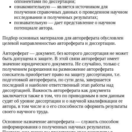
оппонентами по диссертации;
ознакомительную
— является источником для
получения справочных данных о проведенном научном
исследовании и полученных результатах;
познавательную —
дает представление о научном
потенциале автора.
Подбор основных материалов для автореферата обусловлен
целевой направленностью автореферата и диссертации.
Автореферат — документ, без которого диссертация не может
быть допущена к защите. В этой связи автореферат имеет
значе­ние юридического документа. Не случайно, только с
получением разрешения на размножение автореферата
соискатель при­обретает право на защиту диссертации, т.е.
подготовкой авторе­ферата, по сути дела, завершается
последний и наиболее ответ­ственный этап работы над
диссертацией. Важность автореферата как документа
заключается также в том, что по приводимым в нем данным
судят об уровне диссертации и о научной квалифи­кации ее
автора, в том числе и о его способности оформить ре­зультаты
своего научного труда.
Основное назначение автореферата
—
служить способом
информирования о полученных научных результатах.