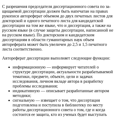
С разрешения председателя диссертационного совета по за­
щищаемой диссертации должен быть напечатан на правах
руко­писи автореферат объемом до двух печатных листов для
доктор­ской и одного печатного листа для кандидатской
диссертации на том же языке, что и диссертация, а также на
русском языке (в случае защиты диссертации, написанной не
на русском язы­ке). По докторским и кандидатским
диссертациям в области гу­манитарных наук объем
автореферата может быть увеличен до 2,5 и 1,5 печатного
листа соответственно.
Автореферат диссертации выполняет следующие
функции:
информационную
— информирует читателей о
структуре диссер­тации, актуальности разрабатываемой
тематики, предмете, объекте, цели и задачах
исследования, личном вкладе автора в разработку
проблемы исследования;
индикативную
— описывает разработанные автором
методики;
сигнальную
— извещает о том, что диссертация
подготовлена и поступила в библиотеку по месту
работы диссертационного совета о том, где и когда
состоится ее защита, кто из ученых будет выступать