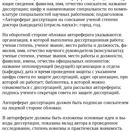
ющие сведения: фамилия, имя, отчество соискателя; название
диссертации; шифр и наименование специальности по номен­
клатуре специальностей научных работников; подзаголовок
«Ав­тореферат диссертации на соискание ученой степени
доктора (кандидата) (отрасль науки)»; город, год.
На оборотной стороне обложки автореферата указываются:
организация, в которой выполнена диссертационная работа;
ученая степень, ученое звание, место работы и должность, фа­
милия, имя, отчество научного руководителя (консультанта);
ученые степени, ученые звания, место работы и должности,
фа­милии, имена, отчества официальных оппонентов;
название оп­понирующей (ведущей) организации и отдела
(кафедры); дата и время проведения защиты с указанием
шифра совета по защите диссертаций, адрес организации, при
которой он работает; биб­лиотека, в которой можно
ознакомиться с диссертацией; дата рассылки автореферата;
подпись ученого секретаря совета по за­щите диссертаций.
Автореферат диссертации должен быть подписан соискате­лем
на лицевой стороне обложки.
В автореферате должны быть изложены основные идеи и вы­
воды диссертации, показаны вклад автора в проведенное
иссле­дование, степень новизны и практическая значимость