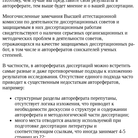
Поэтому, чем лучше вы представите свои результаты в
автореферате, тем выше будет мнение и о вашей диссертации.
Многочисленные замечания Высшей аттестационной
комиссии по деятельности диссертационных советов и
защищаемым в них диссертационным работам
свидетельствуют о наличии серьезных организационных и
методических проблем в деятельности сове­тов,
отражающихся на качестве защищаемых диссертационных ра­
бот, в том числе и авторефератов соискателей ученых
степеней.
В частности, в авторефератах диссертаций можно встретить
самые разные и даже противоречивые подходы к изложению
ре­зультатов исследования. Отсутствие единого подхода часто
при­водит к существенным
недостаткам авторефератов,
например:
структурные разделы автореферата перепутаны,
отсутствует логика изложения, что приводит к
необходимости дискуссии о структуре и содержании
автореферата и методологической части диссертации;
много места отводится анализу используемой при
подготовке диссертации литературы и
соответствующим ссылкам, что иногда занимает 4-5
страниц из 22;