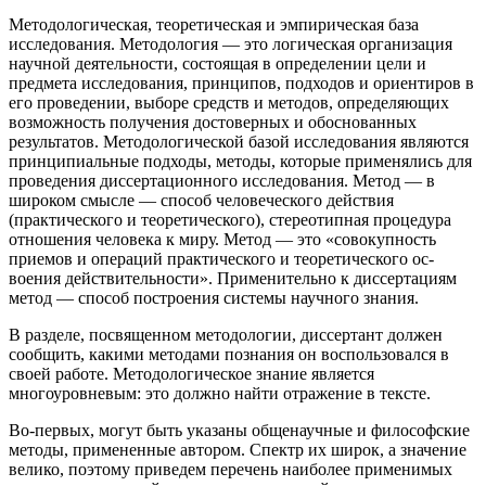
Методологическая, теоретическая и эмпирическая база
исследо­вания.
Методология
— это логическая организация
научной дея­тельности, состоящая в определении цели и
предмета исследо­вания, принципов, подходов и ориентиров в
его проведении, выборе средств и методов, определяющих
возможность получе­ния достоверных и обоснованных
результатов.
Методологичес­кой базой исследования
являются
принципиальные подходы, ме­тоды, которые применялись для
проведения диссертационного исследования.
Метод
— в
широком смысле — способ человече­ского действия
(практического и теоретического), стереотипная процедура
отношения человека к миру. Метод — это «совокуп­ность
приемов и операций практического и теоретического ос­
воения действительности». Применительно к диссертациям
ме­тод — способ построения системы научного знания.
В разделе, посвященном методологии, диссертант должен
сообщить, какими методами познания он воспользовался в
своей работе. Методологическое знание является
многоуровневым: это должно найти отражение в тексте.
Во-первых, могут быть указаны общенаучные и философские
методы, примененные автором. Спектр их широк, а значение
велико, поэтому приведем перечень наиболее применимых