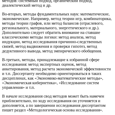
методов: системный подход, органический подход,
диалектический метод и др.
Во-вторых, методы фундаментальных наук: математические,
экономические. Например, метод теории игр, комбинаторика,
методы теории графов, или метод балансов (отраслевого,
регионального, материального, энергетического и др.).
Дополнительно следует обратить внимание на ставшие
классическими методы логики: метод анализа, метод
индукции, метод исследования причинно-следственных
связей, метод выдвижения и проверки гипотез, метод
дедуктивного вывода, метод эмпирического обобщения.
В-третьих, методы, принадлежащие к избранной сфере
исследования: метод экспертных оценок, метод
анкетирования, метод расчета экономической эффективности
и т.п. Диссертанту необходимо ориентироваться в таких
дисциплинах, как «Экономико-математические методы»,
«Экономическая кибернетика», «Исследование систем
управления» и т.п.
В начале исследования свод методов может быть намечен
приблизительно, по ходу исследования он уточняется и
дополняется, а по завершении исследования диссертантом
пишет раздел «Методологическая основа исследования».