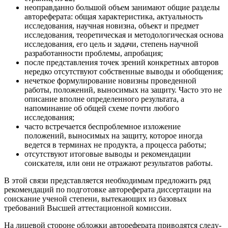
неоправданно большой объем занимают общие разделы
авто­реферата: общая характеристика, актуальность
исследования, научная новизна, объект и предмет
исследования, теоретиче­ская и методологическая основа
исследования, его цель и задачи, степень научной
разработанности проблемы, апроба­ция;
после представления точек зрений конкретных авторов
не­редко отсутствуют собственные выводы и обобщения;
нечеткое формулирование новизны проведенной
работы, по­ложений, выносимых на защиту. Часто это не
описание впол­не определенного результата, а
напоминание об общей схеме почти любого
исследования;
часто встречается беспроблемное изложение
положений, вы­носимых на защиту, которое иногда
ведется в терминах не продукта, а процесса работы;
отсутствуют итоговые выводы и рекомендации
соискателя, или они не отражают результатов работы.
В этой связи представляется необходимым предложить
ряд
рекомендаций
по подготовке автореферата диссертации на
соис­кание ученой степени, вытекающих из базовых
требований Выс­шей аттестационной комиссии.
На лицевой стороне обложки автореферата приводятся
следу­