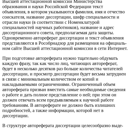
Высшей аттестационной комиссии Министерства
образования и науки Российской Федерации текст
объявления, в котором указыва­ются фамилия, имя и отчество
соискателя, название диссерта­ции, шифр специальности и
отрасли науки (в соответствии с Номенклатурой
специальностей научных работников), название и адрес
диссертационного совета, предполагаемая дата защиты.
Одновременно автореферат диссертации и текст объявления
представляются в Рособрнадзор для размещения на официаль­
ном сайте Высшей аттестационной комиссии в сети Интернет.
При подготовке автореферата нужно тщательно обдумать
каждую фразу, так как число лиц, читающих автореферат,
будет в несколько десятков раз больше количества читателей
диссер­тации, и просмотр диссертации будет весьма затруднен
в связи с минимальным количеством ее копий и
накладываемыми огра­ничениями. Ограниченный объем
автореферата призван вмес­тить самые необходимые сведения
о работе и дать полное пред­ставление о ней; при этом он
должен отвечать всем предъявляемым к научной работе
требованиям. В автореферате не должно быть излишних
подробностей, а также информации, которой нет в
диссертации.
В
структуре
автореферата диссертации целесообразно выде­