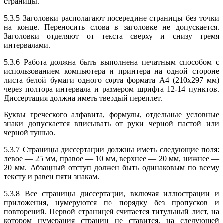
страницы.
5.3.5 Заголовки располагают посередине страницы без точки
на конце. Переносить слова в заголовке не допускается.
Заголовки отделяют от текста сверху и снизу тремя
интервалами.
5.3.6 Работа должна быть выполнена печатным способом с
использованием компьютера и принтера на одной стороне
листа белой бумаги одного сорта формата А4 (210х297 мм)
через полтора интервала и размером шрифта 12-14 пунктов.
Диссертация должна иметь твердый переплет.
Буквы греческого алфавита, формулы, отдельные условные
знаки допускается вписывать от руки черной пастой или
черной тушью.
5.3.7 Страницы диссертации должны иметь следующие поля:
левое — 25 мм, правое — 10 мм, верхнее — 20 мм, нижнее —
20 мм. Абзацный отступ должен быть одинаковым по всему
тексту и равен пяти знакам.
5.3.8 Все страницы диссертации, включая иллюстрации и
приложения, нумеруются по порядку без пропусков и
повторений. Первой страницей считается титульный лист, на
котором нумерация страниц не ставится, на следующей