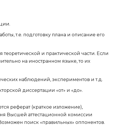
ции.
оты, т.е. подготовку плана и описание его
 теоретической и практической части. Если
ительно на иностранном языке, то их
ческих наблюдений, экспериментов и т.д.
орской диссертации «от» и «до».
яется реферат (краткое изложение),
чня Высшей аттестационной комиссии
 Возможен поиск «правильных» оппонентов.