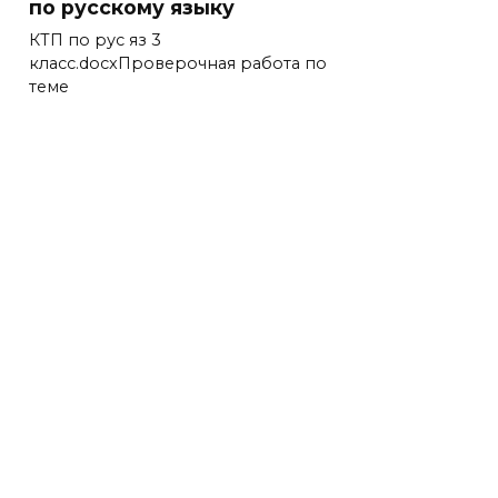
по русскому языку
КТП по рус яз 3
класс.docxПроверочная работа по
теме