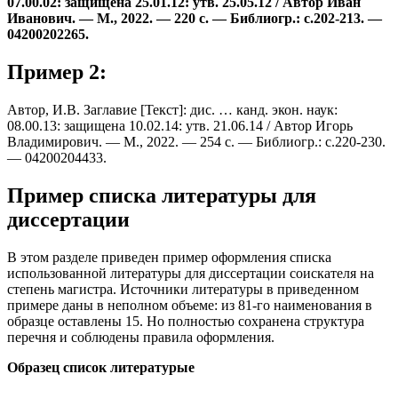
07.00.02: защищена 25.01.12: утв. 25.05.12 / Автор Иван
Иванович. — М., 2022. — 220 с. — Библиогр.: с.202-213. —
04200202265.
Пример 2:
Автор, И.В. Заглавие [Текст]: дис. … канд. экон. наук:
08.00.13: защищена 10.02.14: утв. 21.06.14 / Автор Игорь
Владимирович. — М., 2022. — 254 с. — Библиогр.: с.220-230.
— 04200204433.
Пример списка литературы для
диссертации
В этом разделе приведен пример оформления списка
использованной литературы для диссертации соискателя на
степень магистра. Источники литературы в приведенном
примере даны в неполном объеме: из 81-го наименования в
образце оставлены 15. Но полностью сохранена структура
перечня и соблюдены правила оформления.
Образец список литературые