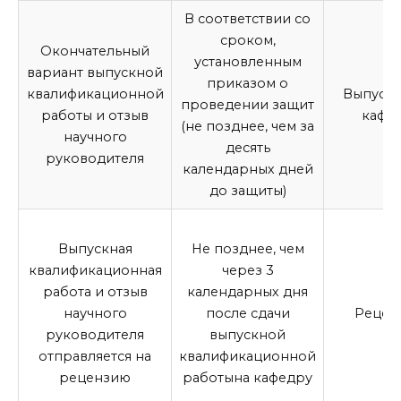
В соответствии со
сроком,
Окончательный
установленным
вариант
выпускной
приказом о
квалификационной
Выпуск
проведении защит
работы
и отзыв
кафе
(не позднее, чем за
научного
десять
руководителя
календарных дней
до защиты)
Выпускная
Не позднее, чем
квалификационная
через 3
работа
и отзыв
календарных дня
научного
после сдачи
Рецен
руководителя
выпускной
отправляется на
квалификационной
рецензию
работы
на кафедру