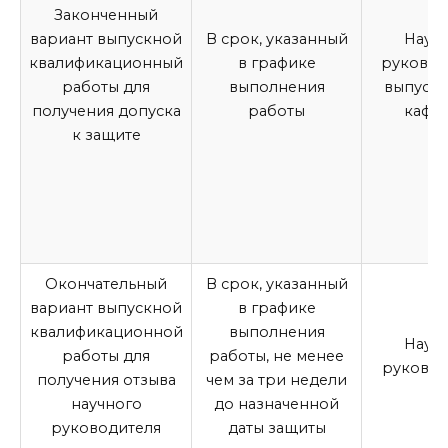
Законченный
вариант
выпускной
В срок, указанный
Науч
квалификационный
в графике
руковод
работы
для
выполнения
выпуск
получения допуска
работы
кафе
к защите
Окончательный
В срок, указанный
вариант
выпускной
в графике
квалификационной
выполнения
Науч
работы
для
работы, не менее
руковод
получения отзыва
чем за три недели
научного
до назначенной
руководителя
даты защиты