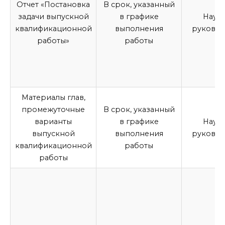
Отчет «Постановка
В срок, указанный
задачи
выпускной
в графике
Науч
квалификационной
выполнения
руковод
работы
»
работы
Материалы глав,
промежуточные
В срок, указанный
варианты
в графике
Науч
выпускной
выполнения
руковод
квалификационной
работы
работы