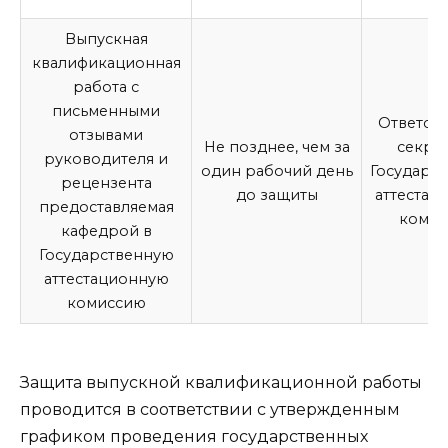
Выпускная
квалификационная
работа
с
письменными
Ответст
отзывами
Не позднее, чем за
секре
руководителя и
один рабочий день
Государс
рецензента
до защиты
аттестац
предоставляемая
комис
кафедрой в
Государственную
аттестационную
комиссию
Защита
выпускной квалификационной работы
проводится в соответствии с утвержденным
графиком проведения государственных