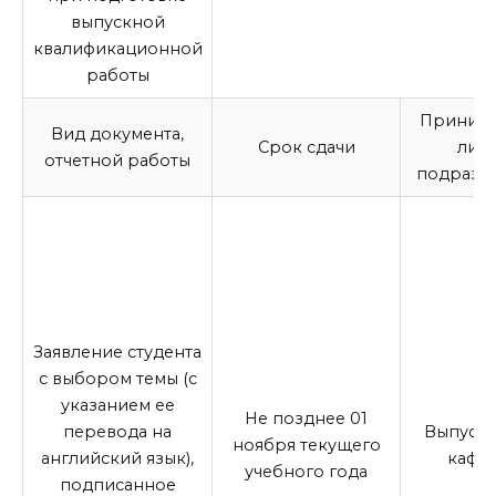
выпускной
квалификационной
работы
Приним
Вид документа,
Срок сдачи
лицо
отчетной работы
подразд
Заявление студента
с выбором темы (с
указанием ее
Не позднее 01
перевода на
Выпуск
ноября текущего
английский язык),
кафе
учебного года
подписанное