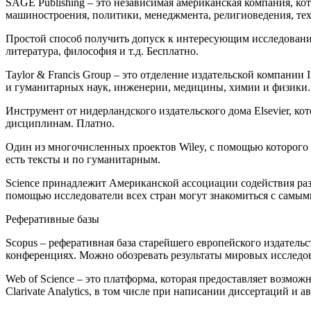
SAGE Publishing – это независимая американская компания, ко
машиностроения, политики, менеджмента, религиоведения, техн
Простой способ получить допуск к интересующим исследования
литература, философия и т.д. Бесплатно.
Taylor & Francis Group – это отделение издательской компании
и гуманитарных наук, инженерии, медицины, химии и физики.
Инструмент от нидерландского издательского дома Elsevier, 
дисциплинам. Платно.
Один из многочисленных проектов Wiley, с помощью которого 
есть тексты и по гуманитарным.
Science принадлежит Американской ассоциации содействия ра
помощью исследователи всех стран могут знакомиться с самы
Реферативные базы
Scopus – реферативная база старейшего европейского издатель
конференциях. Можно обозревать результаты мировых исследов
Web of Science – это платформа, которая предоставляет возм
Clarivate Analytics, в том числе при написании диссертаций и 