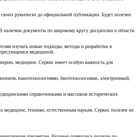
о своих рукописях до официальной публикации. Будет полезно
. В наличии документы по широкому кругу дисциплин в области
ателям изучать новые подходы, методы и разработки в
интересующимся медициной.
енерии, медицине. Сервис имеет особую важность для
нением, нанотехнологиями, биотехнологиями, электроникой,
 медицинскими справочниками и массивом исторических
о медицине, технике, естественным наукам. Сервис полезен не
гуманитарным предметам. Недавно появились разделы по