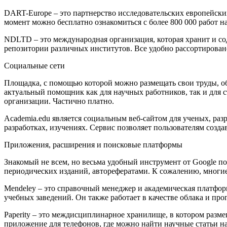
DART-Europe – это партнерство исследовательских европейск
момент можно бесплатно ознакомиться с более 800 000 работ н
NDLTD – это международная организация, которая хранит и со
репозитории различных институтов. Все удобно рассортировано
Социальные сети
Площадка, с помощью которой можно размещать свои труды, об
актуальный помощник как для научных работников, так и для с
организации. Частично платно.
Academia.edu является социальным веб-сайтом для ученых, ра
разработках, изучениях. Сервис позволяет пользователям созда
Приложения, расширения и поисковые платформы
Знакомый не всем, но весьма удобный инструмент от Google п
периодических изданий, авторефератами. К сожалению, многие
Mendeley – это справочный менеджер и академическая платфор
учебных заведений. Он также работает в качестве облака и пр
Paperity – это междисциплинарное хранилище, в котором разм
приложение для телефонов, где можно найти научные статьи на