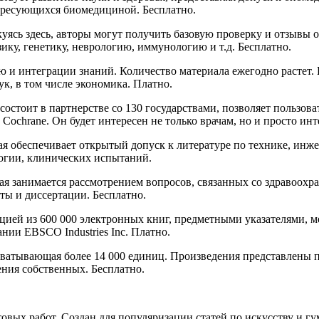
ересующихся биомедициной. Бесплатно.
ясь здесь, авторы могут получить базовую проверку и отзывы 
у, генетику, неврологию, иммунологию и т.д. Бесплатно.
ию и интеграции знаний. Количество материала ежегодно растет
к, в том числе экономика. Платно.
состоит в партнерстве со 130 государствами, позволяет пользов
 Cochrane. Он будет интересен не только врачам, но и просто 
ая обеспечивает открытый допуск к литературе по технике, инж
огии, клинических испытаний.
 занимается рассмотрением вопросов, связанных со здравоохра
ты и диссертации. Бесплатно.
цией из 600 000 электронных книг, предметными указателями,
нии EBSCO Industries Inc. Платно.
хватывающая более 14 000 единиц. Произведения представлены п
ения собственных. Бесплатно.
стовых работ. Создан для популяризации статей по искусству и 