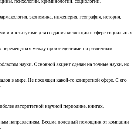
дицины, психологии, криминологии, социологии,
рмакология, экономика, инженерия, география, история,
твами и институтами для создания коллекции в сфере социальных
нно перемещаться между произведениями по различным
бластям науки. Основной акцент сделан на точные науки, но
ов в мире. Не посвящен какой-то конкретной сфере. С его
.
аиболее авторитетной научной периодике, книгах,
аучным направлениям. Весьма полезный помощник от компании
.