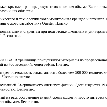
аже скрытые страницы документов в полном объеме. Если статья
 различных областей.
ономического и технологического мониторинга брендов и патентов
анцузского разработчика Questel. Платно.
подавателям и студентам при подготовке школьных и университе
й. Бесплатно.
ии OSA. В хранилище присутствуют материалы из профессионал
ий из 700 заседаний, монографии. Платно.
ая дает возможность ознакомиться с более чем 500 000 техничес
я. Частично платно.
 компанией Американского института физики. Здесь издаются 19
льностью. Бесплатно.
ый на распространение знаний среди коллег и просто интересу
ся объемом. Бесплатно.