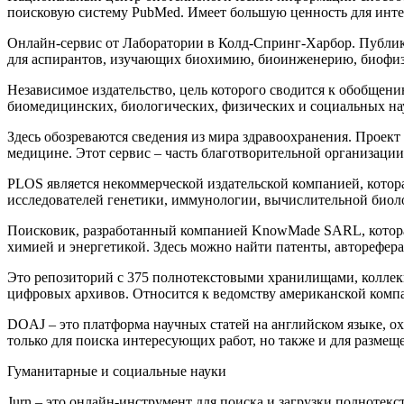
поисковую систему PubMed. Имеет большую ценность для инт
Онлайн-сервис от Лаборатории в Колд-Спринг-Харбор. Публику
для аспирантов, изучающих биохимию, биоинженерию, биофизик
Независимое издательство, цель которого сводится к обобщен
биомедицинских, биологических, физических и социальных нау
Здесь обозреваются сведения из мира здравоохранения. Проект 
медицине. Этот сервис – часть благотворительной организации
PLOS является некоммерческой издательской компанией, котор
исследователей генетики, иммунологии, вычислительной биол
Поисковик, разработанный компанией KnowMade SARL, которая
химией и энергетикой. Здесь можно найти патенты, авторефера
Это репозиторий с 375 полнотекстовыми хранилищами, коллек
цифровых архивов. Относится к ведомству американской компа
DOAJ – это платформа научных статей на английском языке, о
только для поиска интересующих работ, но также и для размещ
Гуманитарные и социальные науки
Jurn – это онлайн-инструмент для поиска и загрузки полнотек