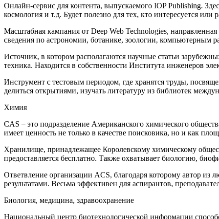
Онлайн-сервис для контента, выпускаемого IOP Publishing. Зд
космология и т.д. Будет полезно для тех, кто интересуется или 
Масштабная кампания от Deep Web Technologies, направленная 
сведения по астрономии, ботанике, зоологии, компьютерным раз
Источник, в котором располагаются научные статьи зарубежны
техника. Находится в собственности Института инженеров эле
Инструмент с тестовым периодом, где хранятся труды, посвяще
делиться открытиями, изучать литературу из библиотек между
Химия
CAS – это подразделение Американского химического общества
имеет ценность не только в качестве поисковика, но и как пло
Хранилище, принадлежащее Королевскому химическому обществ
предоставляется бесплатно. Также охватывает биологию, биофи
Ответвление организации ACS, благодаря которому автор из л
результатами. Весьма эффективен для аспирантов, преподавател
Биология, м
едицина, здравоохранение
Национальный центр биотехнологической информации способст