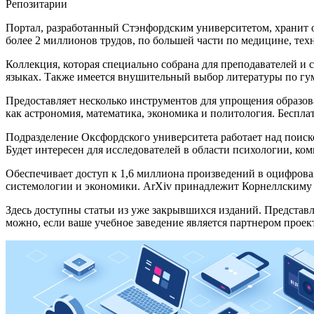
Репозитарии
Портал, разработанный Стэнфордским университетом, хранит о
более 2 миллионов трудов, по большей части по медицине, тех
Коллекция, которая специально собрана для преподавателей 
языках. Также имеется внушительный выбор литературы по гум
Предоставляет несколько инструментов для упрощения образов
как астрономия, математика, экономика и политология. Беспла
Подразделение Оксфордского университета работает над поиско
Будет интересен для исследователей в области психологии, ко
Обеспечивает доступ к 1,6 миллиона произведений в оцифрова
системологии и экономики. ArXiv принадлежит Корнеллскиму 
Здесь доступны статьи из уже закрывшихся изданий. Представл
можно, если ваше учебное заведение является партнером проект