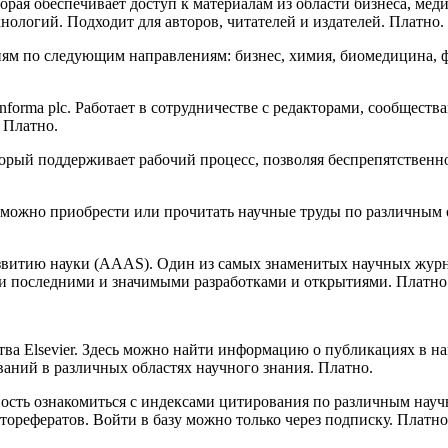
торая обеспечивает доступ к материалам из области бизнеса, ме
ологий. Подходит для авторов, читателей и издателей. Платно.
м по следующим направлениям: бизнес, химия, биомедицина, фа
 Informa plc. Работает в сотрудничестве с редакторами, сообщес
 Платно.
который поддерживает рабочий процесс, позволяя беспрепятстве
можно приобрести или прочитать научные труды по различным о
звитию науки (AAAS). Один из самых знаменитых научных журнал
ми последними и значимыми разработками и открытиями. Платно
ства Elsevier. Здесь можно найти информацию о публикациях в н
аний в различных областях научного знания. Платно.
ожность ознакомиться с индексами цитирования по различным н
авторефератов. Войти в базу можно только через подписку. Платно