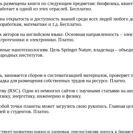
есь размещены книги по следующим предметам: биофизика, квант
работает в одной из этих отраслей. Бесплатно.
на открытость и доступность знаний среди всех людей любого д
работкам, математике и т.д. Бесплатно.
х авторов на английском языке. Основная направленность – эле
ктротехники и электроники. Платно.
нные нанотехнологиям. Цель Springer Nature, владельца – объед
народных институтов.
, занимается сбором и систематизацией материалов, проверяет
щадка для размещения собственных трудов на ресурсе. Платно.
у (RSC). Один из немногих сайтов с научными статьями на анг
зику, энергетику, инженерию и физику.
юбой точки планеты может загрузить свою рукопись. Главная ц
ей и студентов. Платно.
вует развитию науки и здоровья, предоставляя допуск к биоме