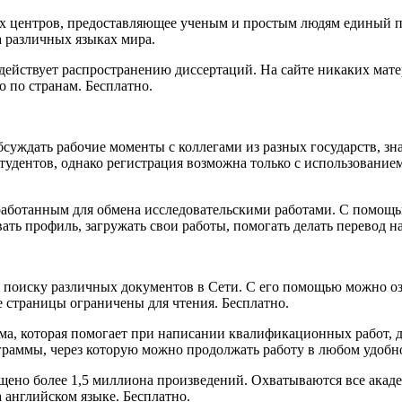
их центров, предоставляющее ученым и простым людям единый п
а различных языках мира.
действует распространению диссертаций. На сайте никаких мате
 по странам. Бесплатно.
суждать рабочие моменты с коллегами из разных государств, з
тудентов, однако регистрация возможна только с использование
зработанным для обмена исследовательскими работами. С помощ
вать профиль, загружать свои работы,
помогать делать перевод н
о поиску различных документов в Сети. С его помощью можно о
 страницы ограничены для чтения. Бесплатно.
ма, которая помогает при написании квалификационных работ, д
ограммы, через которую можно продолжать работу в любом удобн
ещено более 1,5 миллиона произведений. Охватываются все ака
 английском языке. Бесплатно.