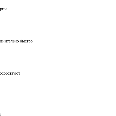
ерии
авнительно быстро
пособствуют
ь