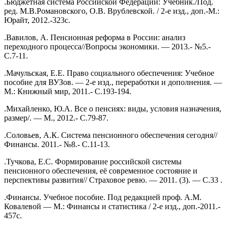
.Бюджетная система Российской Федерации: Учебник./Под.
ред. М.В.Романовского, О.В. Врублевской. / 2-е изд., доп.-М.:
Юрайт, 2012.-323с.
.Вавилов, А. Пенсионная реформа в России: анализ
переходного процесса//Вопросы экономики. — 2013.- №5.-
С.7-11.
.Мачульская, Е.Е. Право социального обеспечения: Учебное
пособие для ВУЗов. — 2-е изд., переработки и дополнения. —
М.: Книжный мир, 2011.- С.193-194.
.Михайленко, Ю.А. Все о пенсиях: виды, условия назначения,
размер/. — М., 2012.- С.79-87.
.Соловьев, А.К. Система пенсионного обеспечения сегодня//
Финансы. 2011.- №8.- С.11-13.
.Тучкова, Е.С. Формирование российской системы
пенсионного обеспечения, её современное состояние и
перспективы развития// Страховое ревю. — 2011. (3). — С.33 .
.Финансы. Учебное пособие. Под редакцией проф. А.М.
Ковалевой — М.: Финансы и статистика / 2-е изд., доп.-2011.-
457с.