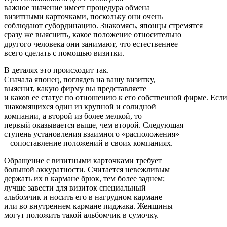
важное значение имеет процедура обмена
визитными карточками, поскольку они очень
соблюдают субординацию. Знакомясь, японцы стремятся
сразу же выяснить, какое положение относительно
другого человека они занимают, что естественнее
всего сделать с помощью визитки.
В деталях это происходит так.
Сначала японец, поглядев на вашу визитку,
выяснит, какую фирму вы представляете
и каков ее статус по отношению к его собственной фирме. Если
знакомящихся один из крупной и солидной
компании, а второй из более мелкой, то
первый оказывается выше, чем второй. Следующая
ступень установления взаимного «расположения»
– сопоставление положений в своих компаниях.
Обращение с визитными карточками требует
большой аккуратности. Считается невежливым
держать их в кармане брюк, тем более заднем;
лучше завести для визиток специальный
альбомчик и носить его в нагрудном кармане
или во внутреннем кармане пиджака. Женщины
могут положить такой альбомчик в сумочку.