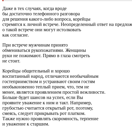
Даже в тех случаях, когда вроде
бы достаточно телефонного разговора
для решения какого-либо вопроса, корейцы
стремятся к личной встрече. Неопределенный ответ на предло
о такой встрече они могут истолковать
как согласие.
При встрече мужчинам принято
обмениваться рукопожатиями. Женщины
руки не пожимают. Прямо в глаза смотреть
не стоит.
Корейцы общительный и хорошо
воспитанный народ, отличаются необычайным
гостеприимством и устраивают своим гостям
необыкновенно теплый прием, что, тем не
менее, является проявлением простой вежливости.
Больше будет шансов на успех, если Вы
проявите уважение к ним и такт. Например,
грубостью считается открытый рот, поэтому,
смеясь, следует прикрывать рот платком.
Также нужно проявлять скоромность, терпение
и уважение к старшим.