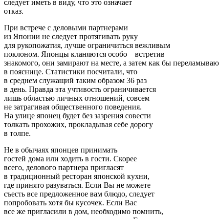
следует иметь в виду, что это означает
отказ.
При встрече с деловыми партнерами
из Японии не следует протягивать руку
для рукопожатия, лучше ограничиться вежливым
поклоном. Японцы кланяются особо – встретив
знакомого, они замирают на месте, а затем как бы переламываю
в пояснице. Статистики посчитали, что
в среднем служащий таким образом 36 раз
в день. Правда эта учтивость ограничивается
лишь областью личных отношений, совсем
не затрагивая общественного поведения.
На улице японец будет без зазрения совести
толкать прохожих, прокладывая себе дорогу
в толпе.
Не в обычаях японцев принимать
гостей дома или ходить в гости. Скорее
всего, делового партнера пригласят
в традиционный ресторан японской кухни,
где принято разуваться. Если Вы не можете
съесть все предложенное вам блюдо, следует
попробовать хотя бы кусочек. Если Вас
все же пригласили в дом, необходимо помнить,