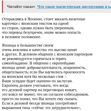
Читайте также:
Что такое магистерская диссертация и ка
Отправляясь в Японию, стоит заказать визитные
карточки с японским текстом на одной
из сторон, однако нужно быть уверенным,
что перевод безупречен, иначе можно попасть
в неловкое положение.
Японцы в большинстве своем
очень вежливы и качество это высоко ценят
в других. В деловом общении с японским партнером
не рекомендуется горячиться и терять
самообладание. В общении с европейцами
японцы ценят доброжелательность, искренность,
общительность; если Вы научились произносить
на японском хотя бы несколько слов –
Ваше усердие будет оценено по заслугам.
Европеец должен учитывать, что когда
его деловой партнер на переговорах кивает,
это вовсе не значит, что он согласен собеседником,
просто он понял, что Вы хотите ему сказать.
Если в деловой беседе японцы употребляют
выражения типа «сейчас это затруднительно»,