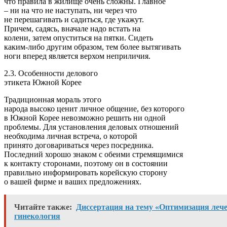
что правила в жилище очень сложны. Главное
– ни на что не наступать, ни через что
не перешагивать и садиться, где укажут.
Причем, садясь, вначале надо встать на
колени, затем опуститься на пятки. Сидеть
каким-либо другим образом, тем более вытягивать
ноги вперед является верхом неприличия.
2.3. Особенности делового
этикета Южной Корее
Традиционная мораль этого
народа высоко ценит личное общение, без которого
в Южной Корее невозможно решить ни одной
проблемы. Для установления деловых отношений
необходима личная встреча, о которой
принято договариваться через посредника.
Последний хорошо знаком с обеими стремящимися
к контакту сторонами, поэтому он в состоянии
правильно информировать корейскую сторону
о вашей фирме и ваших предложениях.
Читайте также:
Диссертация на тему «Оптимизация лече
гинекология