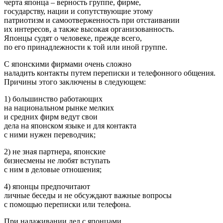
черта японца – верность группе, фирме,
государству, нации и сопутствующие этому
патриотизм и самоотверженность при отстаивании
их интересов, а также высокая организованность.
Японцы судят о человеке, прежде всего,
по его принадлежности к той или иной группе.
С японскими фирмами очень сложно
наладить контакты путем переписки и телефонного общения.
Причины этого заключены в следующем:
1) большинство работающих
на национальном рынке мелких
и средних фирм ведут свои
дела на японском языке и для контакта
с ними нужен переводчик;
2) не зная партнера, японские
бизнесмены не любят вступать
с ним в деловые отношения;
4) японцы предпочитают
личные беседы и не обсуждают важные вопросы
с помощью переписки или телефона.
При налаживании дел с японцами