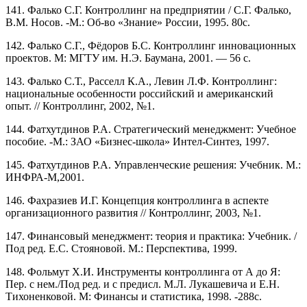
141. Фалько С.Г. Контроллинг на предприятии / С.Г. Фалько,
В.М. Носов. -М.: Об-во «Знание» России, 1995. 80с.
142. Фалько С.Г., Фёдоров Б.С. Контроллинг инновационных
проектов. М: МГТУ им. Н.Э. Баумана, 2001. — 56 с.
143. Фалько С.Т., Расселл К.А., Левин Л.Ф. Контроллинг:
национальные особенности российский и американский
опыт. // Контроллинг, 2002, №1.
144. Фатхутдинов Р.А. Стратегический менеджмент: Учебное
пособие. -М.: ЗАО «Бизнес-школа» Интел-Синтез, 1997.
145. Фатхутдинов Р.А. Управленческие решения: Учебник. М.:
ИНФРА-М,2001.
146. Фахразиев И.Г. Концепция контроллинга в аспекте
организационного развития // Контроллинг, 2003, №1.
147. Финансовый менеджмент: теория и практика: Учебник. /
Под ред. Е.С. Стояновой. М.: Перспектива, 1999.
148. Фольмут Х.И. Инструменты контроллинга от А до Я:
Пер. с нем./Под ред. и с предисл. М.Л. Лукашевича и Е.Н.
Тихоненковой. М: Финансы и статистика, 1998. -288с.