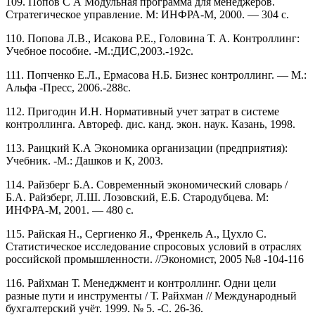
109. Попов С А Модульная программа для менеджеров.
Стратегическое управление. М: ИНФРА-М, 2000. — 304 с.
110. Попова Л.В., Исакова Р.Е., Головина Т. А. Контроллинг:
Учебное пособие. -М.:ДИС,2003.-192с.
111. Попченко Е.Л., Ермасова Н.Б. Бизнес контроллинг. — М.:
Альфа -Пресс, 2006.-288с.
112. Пригодин И.Н. Нормативный учет затрат в системе
контроллинга. Автореф. дис. канд. экон. наук. Казань, 1998.
113. Раицкий К.А Экономика организации (предприятия):
Учебник. -М.: Дашков и К, 2003.
114. Райзберг Б.А. Современный экономический словарь /
Б.А. Райзберг, Л.Ш. Лозовский, Е.Б. Стародубцева. М:
ИНФРА-М, 2001. — 480 с.
115. Райская Н., Сергиенко Я., Френкель А., Цухло С.
Статистическое исследование спросовых условий в отраслях
российской промышленности. //Экономист, 2005 №8 -104-116
116. Райхман Т. Менеджмент и контроллинг. Одни цели
разные пути и инструменты / Т. Райхман // Международный
бухгалтерский учёт. 1999. № 5. -С. 26-36.