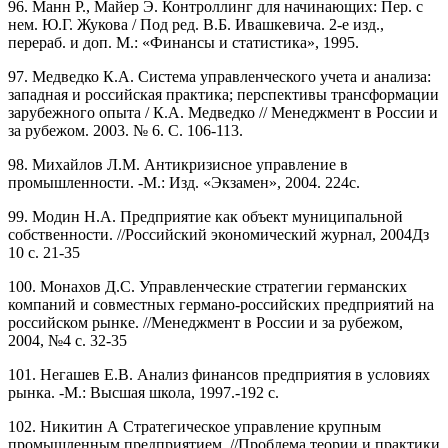
96. Манн Р., Майер Э. Контроллинг для начинающих: Пер. с
нем. Ю.Г. Жукова / Под ред. В.Б. Ивашкевича. 2-е изд.,
перераб. и доп. М.: «Финансы и статистика», 1995.
97. Медведко К.А. Система управленческого учета и анализа:
западная и российская практика; перспективы трансформации
зарубежного опыта / К.А. Медведко // Менеджмент в России и
за рубежом. 2003. № 6. С. 106-113.
98. Михайлов Л.М. Антикризисное управление в
промышленности. -М.: Изд. «Экзамен», 2004. 224с.
99. Модин Н.А. Предприятие как объект муниципальной
собственности. //Российский экономический журнал, 2004Дз
10 с. 21-35
100. Монахов Д.С. Управленческие стратегии германских
компаний и совместных германо-российских предприятий на
российском рынке. //Менеджмент в России и за рубежом,
2004, №4 с. 32-35
101. Негашев Е.В. Анализ финансов предприятия в условиях
рынка. -М.: Высшая школа, 1997.-192 с.
102. Никитин А Стратегическое управление крупным
промышленным предприятием. //Проблема теории и практики