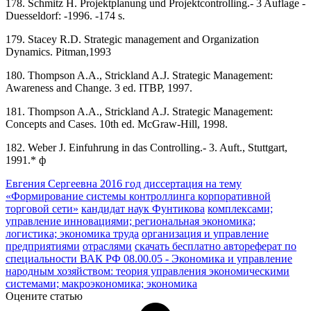
178. Schmitz H. Projektplanung und Projektcontrolling.- 3 Auflage -
Duesseldorf: -1996. -174 s.
179. Stacey R.D. Strategic management and Organization
Dynamics. Pitman,1993
180. Thompson A.A., Strickland A.J. Strategic Management:
Awareness and Change. 3 ed. ITBP, 1997.
181. Thompson A.A., Strickland A.J. Strategic Management:
Concepts and Cases. 10th ed. McGraw-Hill, 1998.
182. Weber J. Einfuhrung in das Controlling.- 3. Auft., Stuttgart,
1991.* ф
Евгения Сергеевна 2016 год диссертация на тему
«Формирование системы контроллинга корпоративной
торговой сети»
кандидат наук Фунтикова
комплексами;
управление инновациями; региональная экономика;
логистика; экономика труда
организация и управление
предприятиями
отраслями
скачать бесплатно автореферат по
специальности ВАК РФ 08.00.05 - Экономика и управление
народным хозяйством: теория управления экономическими
системами; макроэкономика; экономика
Оцените статью