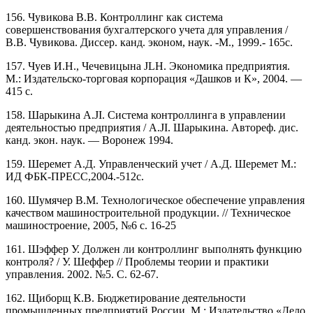
156. Чувикова В.В. Контроллинг как система
совершенствования бухгалтерского учета для управления /
В.В. Чувикова. Диссер. канд. эконом, наук. -М., 1999.- 165с.
157. Чуев И.Н., Чечевицына JLH. Экономика предприятия.
М.: Издательско-торговая корпорация «Дашков и К», 2004. —
415 с.
158. Шарыкина A.JI. Система контроллинга в управлении
деятельностью предприятия / A.JI. Шарыкина. Автореф. дис.
канд. экон. наук. — Воронеж 1994.
159. Шеремет А.Д. Управленческий учет / А.Д. Шеремет М.:
ИД ФБК-ПРЕСС,2004.-512с.
160. Шумячер В.М. Технологическое обеспечение управления
качеством машиностроительной продукции. // Техническое
машиностроение, 2005, №6 с. 16-25
161. Шэффер У. Должен ли контроллинг выполнять функцию
контроля? / У. Шеффер // Проблемы теории и практики
управления. 2002. №5. С. 62-67.
162. Щиборщ К.В. Бюджетирование деятельности
промышленных предприятий России. М.: Издательство «Дело