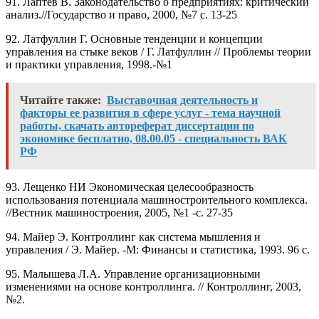
91. Лаптев В. Законодательство о предприятиях: критический
анализ.//Государство и право, 2000, №7 с. 13-25
92. Латфуллин Г. Основные тенденции и концепции
управления на стыке веков / Г. Латфуллин // Проблемы теории
и практики управления, 1998.-№1
Читайте также:
Выставочная деятельность и
факторы ее развития в сфере услуг - тема научной
работы, скачать автореферат диссертации по
экономике бесплатно, 08.00.05 - специальность ВАК
РФ
93. Лещенко НИ Экономическая целесообразность
использования потенциала машиностроительного комплекса.
//Вестник машиностроения, 2005, №1 -с. 27-35
94. Майер Э. Контроллинг как система мышления и
управления / Э. Майер. -М: Финансы и статистика, 1993. 96 с.
95. Малышева Л.А. Управление организационными
изменениями на основе контроллинга. // Контроллинг, 2003,
№2.