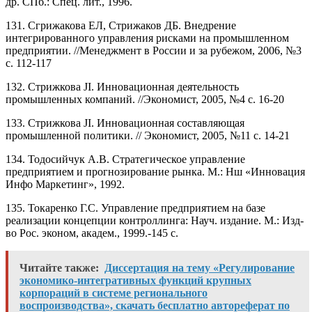
др. СПб.: Спец. лит., 1996.
131. Сгрижакова ЕЛ, Стрижаков ДБ. Внедрение
интегрированного управления рисками на промышленном
предприятии. //Менеджмент в России и за рубежом, 2006, №3
с. 112-117
132. Стрижкова JI. Инновационная деятельность
промышленных компаний. //Экономист, 2005, №4 с. 16-20
133. Стрижкова JI. Инновационная составляющая
промышленной политики. // Экономист, 2005, №11 с. 14-21
134. Тодосийчук А.В. Стратегическое управление
предприятием и прогнозирование рынка. М.: Нш «Инновация
Инфо Маркетинг», 1992.
135. Токаренко Г.С. Управление предприятием на базе
реализации концепции контроллинга: Науч. издание. М.: Изд-
во Рос. эконом, академ., 1999.-145 с.
Читайте также:
Диссертация на тему «Регулирование
экономико-интегративных функций крупных
корпораций в системе регионального
воспроизводства», скачать бесплатно автореферат по