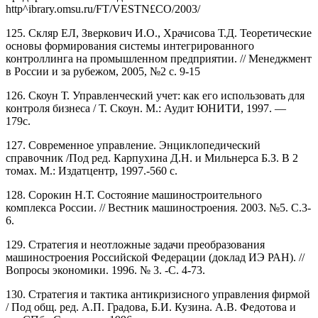
http^ibrary.omsu.ru/FT/VESTN£CO/2003/
125. Скляр ЕЛ, Зверкович И.О., Храчисова Т.Д. Теоретические
основы формирования системы интегрированного
контроллинга на промышленном предприятии. // Менеджмент
в России и за рубежом, 2005, №2 с. 9-15
126. Скоун Т. Управленческий учет: как его использовать для
контроля бизнеса / Т. Скоун. М.: Аудит ЮНИТИ, 1997. —
179с.
127. Современное управление. Энциклопедический
справочник /Под ред. Карпухина Д.Н. и Мильнерса Б.З. В 2
томах. М.: Издатцентр, 1997.-560 с.
128. Сорокин Н.Т. Состояние машиностроительного
комплекса России. // Вестник машиностроения. 2003. №5. С.3-
6.
129. Стратегия и неотложные задачи преобразования
машиностроения Российской Федерации (доклад ИЭ РАН). //
Вопросы экономики. 1996. № 3. -С. 4-73.
130. Стратегия и тактика антикризисного управления фирмой
/ Под общ. ред. А.П. Градова, Б.И. Кузина. А.В. Федотова и