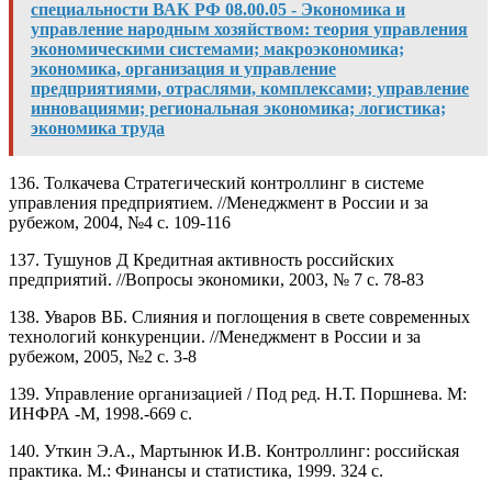
специальности ВАК РФ 08.00.05 - Экономика и
управление народным хозяйством: теория управления
экономическими системами; макроэкономика;
экономика, организация и управление
предприятиями, отраслями, комплексами; управление
инновациями; региональная экономика; логистика;
экономика труда
136. Толкачева Стратегический контроллинг в системе
управления предприятием. //Менеджмент в России и за
рубежом, 2004, №4 с. 109-116
137. Тушунов Д Кредитная активность российских
предприятий. //Вопросы экономики, 2003, № 7 с. 78-83
138. Уваров ВБ. Слияния и поглощения в свете современных
технологий конкуренции. //Менеджмент в России и за
рубежом, 2005, №2 с. 3-8
139. Управление организацией / Под ред. Н.Т. Поршнева. М:
ИНФРА -М, 1998.-669 с.
140. Уткин Э.А., Мартынюк И.В. Контроллинг: российская
практика. М.: Финансы и статистика, 1999. 324 с.