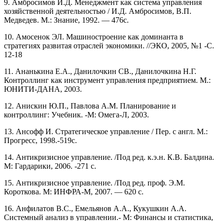
9. Амбросимов И.Д. Менеджмент как система управления
хозяйственной деятельностью / И.Д. Амбросимов, В.П.
Медведев. М.: Знание, 1992. — 476с.
10. Амосенок ЭЛ. Машиностроение как доминанта в
стратегиях развитая отраслей экономики. //ЭКО, 2005, №1 -С.
12-18
11. Ананькина Е.А., Данилочкин СВ., Данилочкина Н.Г.
Контроллинг как инструмент управления предприятием. М.:
ЮНИТИ-ДАНА, 2003.
12. Анискин Ю.П., Павлова А.М. Планирование и
контроллинг: Учебник. -М: Омега-Л, 2003.
13. Ансофф И. Стратегическое управление / Пер. с англ. М.:
Прогресс, 1998.-519с.
14. Антикризисное управление. /Под ред. к.э.н. К.В. Балдина.
М: Гардарики, 2006. -271 с.
15. Антикризисное управление. /Под ред. проф. Э.М.
Короткова. М: ИНФРА-М, 2007. — 620 с.
16. Анфилатов B.C., Емельянов А.А., Кукушкин А.А.
Системный анализ в управлении.- М: Финансы и статистика,