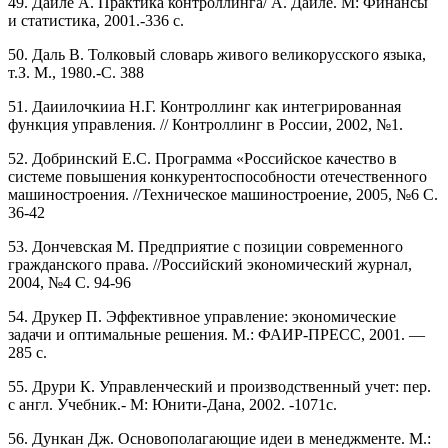
49. Дайле А. Практика контроллинга/ А. Дайле. М: Финансы
и статистика, 2001.-336 с.
50. Даль В. Толковый словарь живого великорусского языка,
т.З. М., 1980.-С. 388
51. Даиилочкииа Н.Г. Контроллинг как интегрированная
функция управления. // Контроллинг в России, 2002, №1.
52. Добринский Е.С. Программа «Российское качество в
системе повышения конкурентоспособности отечественного
машиностроения. //Техническое машиностроение, 2005, №6 С.
36-42
53. Дончевская М. Предприятие с позиции современного
гражданского права. //Российский экономический журнал,
2004, №4 С. 94-96
54. Друкер П. Эффективное управление: экономические
задачи и оптимальные решения. М.: ФАИР-ПРЕСС, 2001. —
285 с.
55. Друри К. Управленческий и производственный учет: пер.
с англ. Учебник.- М: Юнити-Дана, 2002. -1071с.
56. Дункан Дж. Основополагающие идеи в менеджменте. М.: