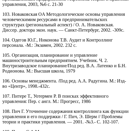
управления, 2003, №6 с. 21-30
103. Новаковская OA Методологические основы управления
человеческимим ресурсами в предпринимательских
структурах (региональный аспект) / О. А. Новаковская.
Диссер. доктора экон. наук. — Санкт-Петербург, 2002. -309с.
104. Одегов Ю.Г., Никонова Т.В. Аудит и Контроллинг
персонала. -М.: Экзамен, 2002. 232 с.
105. Организация, планирование и управление
машиностроительным предприятием. Учебник. Ч. 2.
Внутризаводское планирование/Под ред. В.А. Латенко и Б.Н.
Родионова. М.: Высшая школа, 1979
106. Основы менеджмента. /Под ред. А.А. Радугина. М.: Изд-
во «Центр», 1998.-432с.
107. Питере Т., Уотермен Р. В поисках эффективного
управления: Пер. с англ. М.: Прогресс, 1986
108. Пич Г. Уточнение содержания контроллинга как функции
управления и его поддержки / Г. Пич, Э. Шерм // Проблемы
теории и практики управления. — 2001. -№3.- С. 102-107.