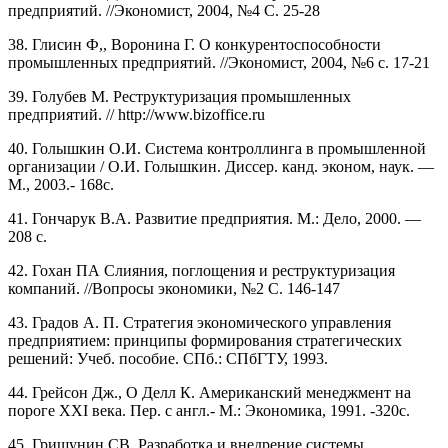
предприятий. //Экономист, 2004, №4 С. 25-28
38. Глисин Ф,, Воронина Г. О конкурентоспособности
промышленных предприятий. //Экономист, 2004, №6 с. 17-21
39. Голубев М. Реструктуризация промышленных
предприятий. // http://www.bizoffice.ru
40. Голышкин О.И. Система контроллинга в промышленной
организации / О.И. Голышкин. Диссер. канд. эконом, наук. —
М., 2003.- 168с.
41. Гончарук В.А. Развитие предприятия. М.: Дело, 2000. —
208 с.
42. Гохан ПА Слияния, поглощения и реструктуризация
компаний. //Вопросы экономики, №2 С. 146-147
43. Градов А. П. Стратегия экономического управления
предприятием: принципы формирования стратегических
решений: Учеб. пособие. СПб.: СПбГТУ, 1993.
44. Грейсон Дж., О Делл К. Американский менеджмент на
пороге XXI века. Пер. с англ.- М.: Экономика, 1991. -320с.
45. Гришунин СВ. Разработка и внедрение системы