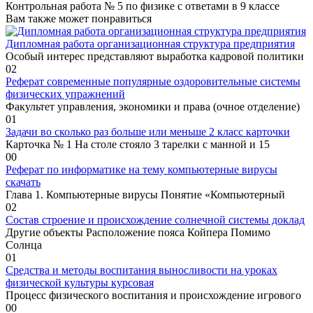
Контрольная работа № 5 по физике с ответами в 9 классе
Вам также может понравиться
Дипломная работа организационная структура предприятия
Особый интерес представляют выработка кадровой политики
0
2
Реферат современные популярные оздоровительные системы
физических упражнений
Факультет управления, экономики и права (очное отделение)
0
1
Задачи во сколько раз больше или меньше 2 класс карточки
Карточка № 1 На столе стояло 3 тарелки с манной и 15
0
0
Реферат по информатике на тему компьютерные вирусы
скачать
Глава 1. Компьютерные вирусы Понятие «Компьютерный
0
2
Состав строение и происхождение солнечной системы доклад
Другие объекты Расположение пояса Койпера Помимо
Солнца
0
1
Средства и методы воспитания выносливости на уроках
физической культуры курсовая
Процесс физического воспитания и происхождение игрового
0
0