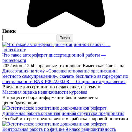
Поиск
Поиск
Что такое автореферат диссертационной работы —
prorector.org
2022avtoref1294 | правовые технологии Каменская Светлана
Диссертация на тему «Совершенствование организации
местного самоуправления», скачать бесплатно автореферат по
специальности ВАК РФ 22.00.08 — Социология управления
Введение диссертации по педагогике, на тему «
Массовая оценка недвижимости курсовая
В процессе сбора информации были выявлены
ценообразующие
Дипломная работа организационная структура предприятия
Особый интерес представляют выработка кадровой политики
Контрольная работа по физике 9 класс радиоактивность