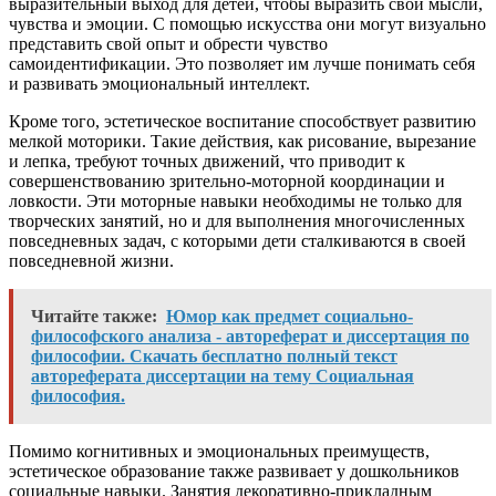
выразительный выход для детей, чтобы выразить свои мысли,
чувства и эмоции. С помощью искусства они могут визуально
представить свой опыт и обрести чувство
самоидентификации. Это позволяет им лучше понимать себя
и развивать эмоциональный интеллект.
Кроме того, эстетическое воспитание способствует развитию
мелкой моторики. Такие действия, как рисование, вырезание
и лепка, требуют точных движений, что приводит к
совершенствованию зрительно-моторной координации и
ловкости. Эти моторные навыки необходимы не только для
творческих занятий, но и для выполнения многочисленных
повседневных задач, с которыми дети сталкиваются в своей
повседневной жизни.
Читайте также:
Юмор как предмет социально-
философского анализа - автореферат и диссертация по
философии. Скачать бесплатно полный текст
автореферата диссертации на тему Социальная
философия.
Помимо когнитивных и эмоциональных преимуществ,
эстетическое образование также развивает у дошкольников
социальные навыки. Занятия декоративно-прикладным