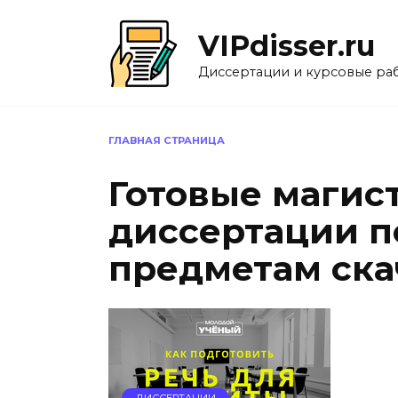
Перейти
к
VIPdisser.ru
содержанию
Диссертации и курсовые ра
ГЛАВНАЯ СТРАНИЦА
Готовые магис
диссертации 
предметам ска