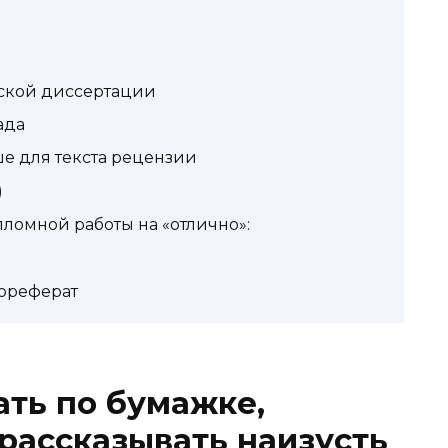
ской диссертации
ада
 для текста рецензии
)
ломной работы на «отлично»:
тореферат
ать по бумажке,
рассказывать наизусть