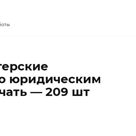
боты
терские
по юридическим
чать — 209 шт