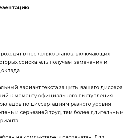
резентацию
роходят в несколько этапов, включающих
оторых соискатель получает замечания и
оклада.
чальный вариант текста защиты вашего диссера
ний к моменту официального выступления.
окладов по диссертациям разного уровня
епень и серьезней труд, тем более длительным
рианта.
набран на компьютере и распечатан. Для