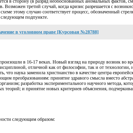
ся в сторону (в разряд необоснованных аномальных фактов, см.
 Возможен третий случай, когда кризис разрешается с возникн
схеме этому случаю соответствует процесс, обозначенный стрелк
в следующем подпункте.
начение в уголовном праве [Курсовая №28788]
роизошли в 16-17 веках. Новый взгляд на природу возник во вр
дисциплиной, отличной как от философии, так и от технологии,
ать, что наука заменила христианство в качестве центра европе
ющим преобразованиям: принятие здравого смысла вместо абстра
а организм; разработка экспериментального научного метода, ко
 теорий; и принятие новых критериев объяснения, подчеркиваю
ности следующим образом: