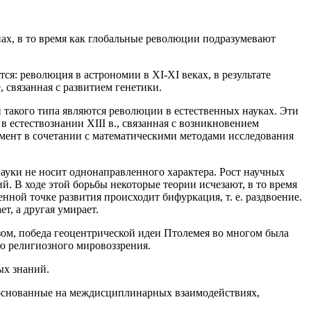
х, в то время как глобальные революции подразумевают
 революция в астрономии в XI-XI веках, в результате
 связанная с развитием генетики.
такого типа являются революции в естественных науках. Эти
естествознании XIII в., связанная с возникновением
имент в сочетании с математическими методами исследования
науки не носит однонаправленного характера. Рост научных
. В ходе этой борьбы некоторые теории исчезают, в то время
нной точке развития происходит бифуркация, т. е. раздвоение.
т, а другая умирает.
зом, победа геоцентрической идеи Птолемея во многом была
ю религиозного мировоззрения.
ых знаний.
 основанные на междисциплинарных взаимодействиях,