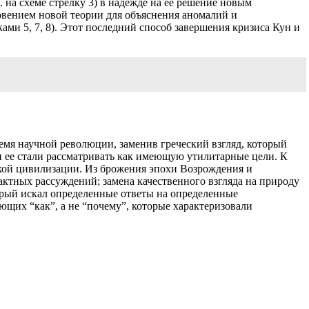
 на схеме стрелку 3) в надежде на ее решение новым
овением новой теории для объяснения аномалий и
ами 5, 7, 8). Этот последний способ завершения кризиса Кун и
емя научной революции, заменив греческий взгляд, который
 и ее стали рассматривать как имеющую утилитарные цели. К
йской цивилизации. Из брожения эпохи Возрождения и
ктных рассуждений; замена качественного взгляда на природу
торый искал определенные ответы на определенные
щих “как”, а не “почему”, которые характеризовали