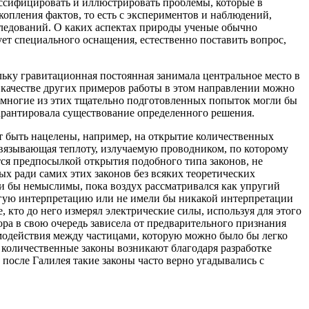
лассифицировать и иллюстрировать проблемы, которые в
копления фактов, то есть с экспериментов и наблюдений,
ледований. О каких аспектах природы ученые обычно
ет специального оснащения, естественно поставить вопрос,
ьку гравитационная постоянная занимала центральное место в
 качестве других примеров работы в этом направлении можно
немногие из этих тщательно подготовленных попыток могли бы
гарантировала существование определенного решения.
т быть нацелены, например, на открытие количественных
 связывающая теплоту, излучаемую проводником, по которому
ется предпосылкой открытия подобного типа законов, не
х ради самих этих законов без всяких теоретических
и бы немыслимы, пока воздух рассматривался как упругий
угую интерпретацию или не имели бы никакой интерпретации
, кто до него измерял электрические силы, используя для этого
ора в свою очередь зависела от предварительного признания
имодействия между частицами, которую можно было бы легко
 количественные законы возникают благодаря разработке
после Галилея такие законы часто верно угадывались с