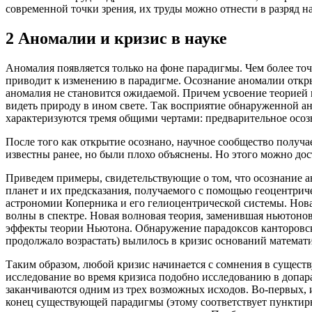
современной точки зрения, их труды можно отнести в разряд 
2 Аномалии и кризис в науке
Аномалия появляется только на фоне парадигмы. Чем более то
приводит к изменению в парадигме. Осознание аномалии откры
аномалия не становится ожидаемой. Причем усвоение теорией 
видеть природу в ином свете. Так восприятие обнаруженной а
характеризуются тремя общими чертами: предварительное осо
После того как открытие осознано, научное сообщество получа
известны ранее, но были плохо объяснены. Но этого можно до
Приведем примеры, свидетельствующие о том, что осознание 
планет и их предсказания, получаемого с помощью геоцентрич
астрономии Коперника и его гелиоцентрической системы. Нова
волны в спектре. Новая волновая теория, заменившая ньютоно
эффекты теории Ньютона. Обнаружение парадоксов канторовск
продолжало возрастать) вылилось в кризис оснований математ
Таким образом, любой кризис начинается с сомнения в сущест
исследование во время кризиса подобно исследованию в допар
заканчиваются одним из трех возможных исходов. Во-первых,
конец существующей парадигмы (этому соответствует пунктирн