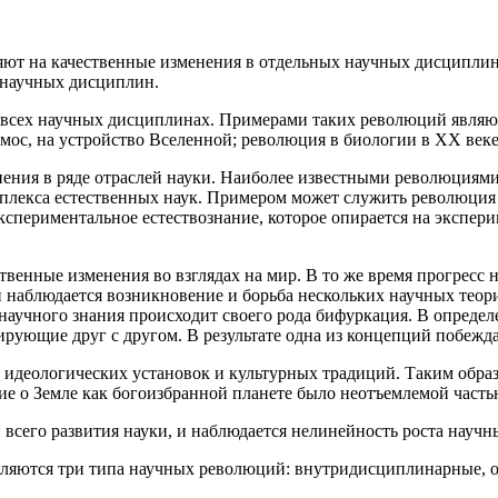
т на качественные изменения в отдельных научных дисциплина
 научных дисциплин.
ех научных дисциплинах. Примерами таких революций являются:
мос, на устройство Вселенной; революция в биологии в ХХ веке,
ния в ряде отраслей науки. Наиболее известными революциями 
лекса естественных наук. Примером может служить революция в 
кспериментальное естествознание, которое опирается на экспер
венные изменения во взглядах на мир. В то же время прогресс 
 наблюдается возникновение и борьба нескольких научных теорий
научного знания происходит своего рода бифуркация. В определе
ующие друг с другом. В результате одна из концепций побеждае
 идеологических установок и культурных традиций. Таким обра
ие о Земле как богоизбранной планете было неотъемлемой часть
всего развития науки, и наблюдается нелинейность роста научн
деляются три типа научных революций: внутридисциплинарные,