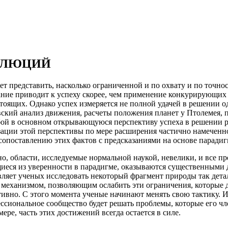
ВОЛЮЦИЙ
ет представить, насколько ограниченной и по охвату и по точно
ание приводит к успеху скорее, чем применение конкурирующих
 стоящих. Однако успех измеряется не полной удачей в решении
вский анализ движения, расчеты положения планет у Птолемея, 
бой в основном открывающуюся перспективу успеха в решении р
зации этой перспективы по мере расширения частично намеченно
 сопоставлению этих фактов с предсказаниями на основе паради
но, области, исследуемые нормальной наукой, невелики, и все п
иеся из уверенности в парадигме, оказываются существенными 
вляет ученых исследовать некоторый фрагмент природы так дета
 механизмом, позволяющим ослабить эти ограничения, которые да
тивно. С этого момента ученые начинают менять свою тактику. 
сиональное сообщество будет решать проблемы, которые его член
ере, часть этих достижений всегда остается в силе.