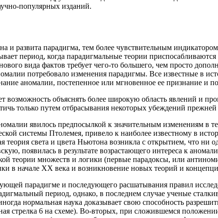
научно-популярных изданий.
чна и развита парадигма, тем более чувствительным индикаторо
вает период, когда парадигмальные теории приспосабливаются (
нового вида фактов требует чего-то большего, чем просто допо
номалии потребовало изменения парадигмы. Все известные в ис
знание аномалии, постепенное или мгновенное ее признание и 
ет возможность объяснять более широкую область явлений и проц
стичь только путем отбрасывания некоторых убеждений прежней
аномалии явилось предпосылкой к значительным изменениям в т
еской системы Птолемея, привело к наиболее известному в ист
я теория света и цвета Ньютона возникла с открытием, что ни 
вскую, появилась в результате возрастающего интереса к аном
ой теории множеств и логики (первые парадоксы, или антиноми
ики в начале XX века и возникновение новых теорий и концепци
вующей парадигме и последующего расшатывания правил исследо
адигмальный период, однако, в последнем случае ученые сталки
 иногда нормальная наука доказывает свою способность разреш
ая стрелка 6 на схеме). Во-вторых, при сложившемся положени