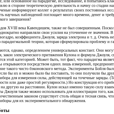
ое, или основанное на парадигме, исследование, я попытаюсь к
влю в стороне теоретическую деятельность и начну со стадии на
ченые информируют коллег о результатах своих постоянных исс
ть научных наблюдений поглощает много времени, денег и требу
ского завершения?
дов XVIII века Кавендишем, также не был совершенным. Поскол
нократно направляли свои усилия на уточнение ее значения. В
огадро, коэффициента Джоуля, заряда электрона и т. д. Очень 
ез парадигмальной теории, которая сформулировала проблему и 
аются, однако, определением универсальных констант. Они могу
ом, закон электрического притяжения Кулона и формула Джоуля,
ются этой категорией. Может быть, тот факт, что парадигма явля
ны открываются посредством одних лишь измерений, предприняты
ие такого чисто бэконовского метода. Эксперименты Бойля был
 если бы их и можно было бы поставить, то они получили бы др
ибора для измерения силы, действующей на точечные заряды. (Те
мости или даже простой регулярности.) Но конструкция его приб
т на другую на расстоянии. Кулон искал именно такую силу вза
ы Джоуля также можно использовать для иллюстрации того, как
ественным законом существует столь общая и тесная связь, что 
риборы для их экспериментального обнаружения.
боты