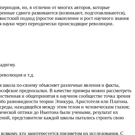
периодов, но, в отличии от многих авторов, которые
оренные сдвиги развиваются (возникают, подготавливаются),
истский подход (простое накопление и рост научного знания
я науки через переодически происходящие революции.
радигму.
революция и т.д.
 школа по-своему объясняет различные явления и факты,
ософские предпосылки. В качестве примера можно рассмотреть
инственная и общепринятая в научном сообществе точка зрения
ибо разновидности теории Эпикура, Аристотеля или Платона.
среды, находящейся между этим телом и человеческим глазом;
изической оптики до Ньютона были учеными, результат их
дений, представители каждой школы пытались строить свою
 всякому, кто заинтересуется предметом их исследования. С