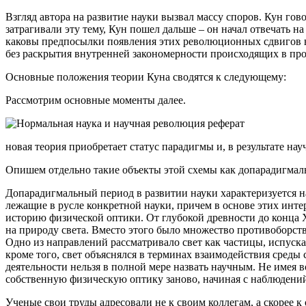
Взгляд автора на развитие науки вызвал массу споров. Кун го
затрагивали эту тему, Кун пошел дальше – он начал отвечать 
каковы предпосылки появления этих революционных сдвигов в 
без раскрытия внутренней закономерности происходящих в про
Основные положения теории Куна сводятся к следующему:
Рассмотрим основные моменты далее.
новая теория приобретает статус парадигмы и, в результате н
Опишем отдельно такие объекты этой схемы как допарадигмаль
Допарадигмальный период в развитии науки характеризуется н
лежащие в русле конкретной науки, причем в основе этих инт
историю физической оптики. От глубокой древности до конца X
на природу света. Вместо этого было множество противоборс
Одно из направлений рассматривало свет как частицы, испуск
кроме того, свет объяснялся в терминах взаимодействия среды
деятельности нельзя в полной мере назвать научным. Не имея
собственную физическую оптику заново, начиная с наблюдени
Ученые свои труды адресовали не к своим коллегам, а скорее к