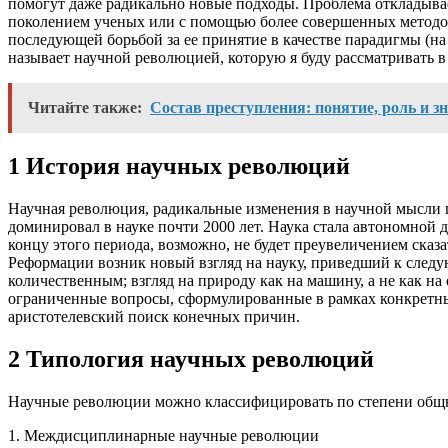
помогут даже радикально новые подходы. Проблема откладывает
поколением ученых или с помощью более совершенных методов.
последующей борьбой за ее принятие в качестве парадигмы (на 
называет научной революцией, которую я буду рассматривать 
Читайте также:
Состав преступления: понятие, роль и з
1 История научных революций
Научная революция, радикальные изменения в научной мысли п
доминировал в науке почти 2000 лет. Наука стала автономной 
концу этого периода, возможно, не будет преувеличением сказ
Реформации возник новый взгляд на науку, приведший к следу
количественным; взгляд на природу как на машину, а не как н
ограниченные вопросы, сформулированные в рамках конкретных
аристотелевский поиск конечных причин.
2 Типология научных революций
Научные революции можно классифицировать по степени общ
1. Междисциплинарные научные революции