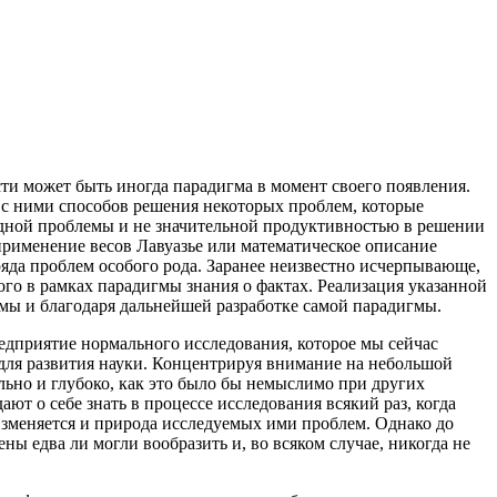
сти может быть иногда парадигма в момент своего появления.
 с ними способов решения некоторых проблем, которые
 одной проблемы и не значительной продуктивностью в решении
применение весов Лавуазье или математическое описание
яда проблем особого рода. Заранее неизвестно исчерпывающе,
го в рамках парадигмы знания о фактах. Реализация указанной
гмы и благодаря дальнейшей разработке самой парадигмы.
редприятие нормального исследования, которое мы сейчас
для развития науки. Концентрируя внимание на небольшой
льно и глубоко, как это было бы немыслимо при других
ют о себе знать в процессе исследования всякий раз, когда
Изменяется и природа исследуемых ими проблем. Однако до
ы едва ли могли вообразить и, во всяком случае, никогда не