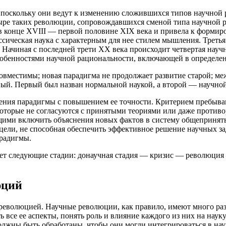
 поскольку они ведут к изменению сложившихся типов научной
ыре таких революции, сопровождавшихся сменой типа научной р
 в конце XVIII — первой половине XIX века и привела к форми
сическая наука с характерным для нее стилем мышления. Третья
Начиная с последней трети XX века происходит четвертая научн
обенностями научной рациональности, включающей в определен
есовместимы; новая парадигма не продолжает развитие старой; 
ный. Первый был назван нормальной наукой, а второй — научно
ения парадигмы с повышением ее точности. Критерием пребыван
которые не согласуются с принятыми теориями или даже противо
ими включить объяснения новых фактов в систему общепринятых
 цели, не способная обеспечить эффективное решение научных з
арадигмы.
ет следующие стадии: донаучная стадия — кризис — революция 
юций
я революцией. Научные революции, как правило, имеют много 
 все ее аспекты, понять роль и влияние каждого из них на науку
должны быть обработаны, чтобы они могли интегрироваться в на