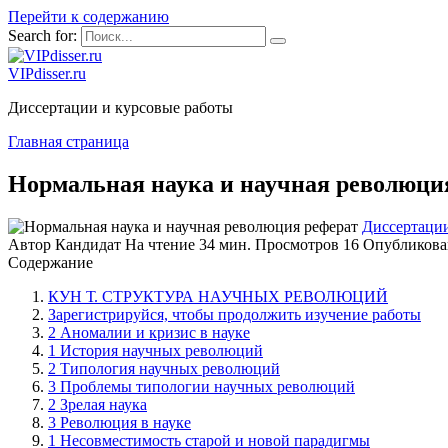
Перейти к содержанию
Search for:
VIPdisser.ru
Диссертации и курсовые работы
Главная страница
Нормальная наука и научная революци
Диссертаци
Автор
Кандидат
На чтение
34 мин.
Просмотров
16
Опубликова
Содержание
КУН Т. СТРУКТУРА НАУЧНЫХ РЕВОЛЮЦИЙ
Зарегистрируйся, чтобы продолжить изучение работы
2 Аномалии и кризис в науке
1 История научных революций
2 Типология научных революций
3 Проблемы типологии научных революций
2 Зрелая наука
3 Революция в науке
1 Несовместимость старой и новой парадигмы