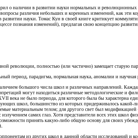
ворил о наличии в развитии науки нормальных и революционных 
на вопросы различия небольших и коренных изменений, как эти к
развитии науки. Томас Кун в своей книге критикует коммулятив
цессе познания изменений), предлагая свою концепцию развити
аучной революции, полностью (или частично) замещает старую па
ный период, парадигма, нормальная наука, аномалии и научная 
аличием большого числа школ и различных направлений. Каждая
ерпретаций могут находиться различные методологические и фил
VII века не было периода, для которого была бы характерна ед
твующих школ, большинство из которых придерживалось какой-л
аемые материальным телом; для другого свет был модификацией 
 с излучением самих глаз. Хотя представители всех этих школ ф
 возможности принять какую-либо общую основу для своих убеж
й.
 оппонентам из других школ в данной области исследований и ко