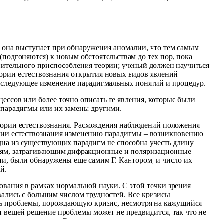
м она выступает при обнаружения аномалии, что тем самым
подгоняются) к новым обстоятельствам до тех пор, пока
лнительного приспособления теории; ученый должен научиться
тории естествознания открытия новых видов явлений
последующее изменение парадигмальных понятий и процедур.
ессов или более точно описать те явления, которые были
 парадигмы или их замены другими.
еории естествознания. Расхождения наблюдений положения
ории естествознания изменению парадигмы – возникновению
одна из существующих парадигм не способна учесть длину
алиям, затрагивающим дифракционные и поляризационные
и, были обнаружены еще самим Г. Кантором, и число их
й.
вания в рамках нормальной науки. С этой точки зрения
вались с большим числом трудностей. Все кризисы
ить проблемы, порождающую кризис, несмотря на кажущийся
и вещей решение проблемы может не предвидится, так что не