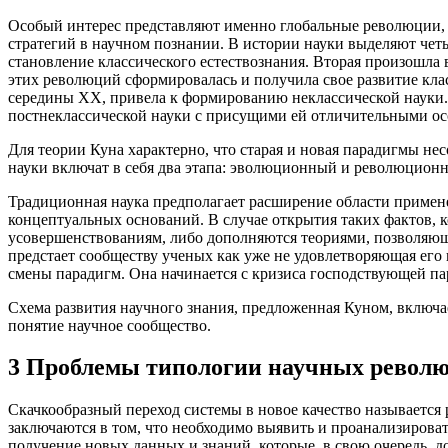
Особый интерес представляют именно глобальные революции,
стратегий в научном познании. В истории науки выделяют чет
становление классического естествознания. Вторая произошла
этих революций сформировалась и получила свое развитие клас
середины XX, привела к формированию неклассической науки. 
постнеклассической науки с присущими ей отличительными ос
Для теории Куна характерно, что старая и новая парадигмы н
науки включат в себя два этапа: эволюционный и революцион
Традиционная наука предполагает расширение области примен
концептуальных оснований. В случае открытия таких фактов, 
усовершенствованиям, либо дополняются теориями, позволяющ
предстает сообществу ученых как уже не удовлетворяющая его
смены парадигм. Она начинается с кризиса господствующей п
Схема развития научного знания, предложенная Куном, включа
понятие научное сообщество.
3 Проблемы типологии научных револ
Скачкообразный переход системы в новое качество называетс
заключаются в том, что необходимо выявить и проанализировать
получение новых данных и знаний, которые, в свою очередь, 