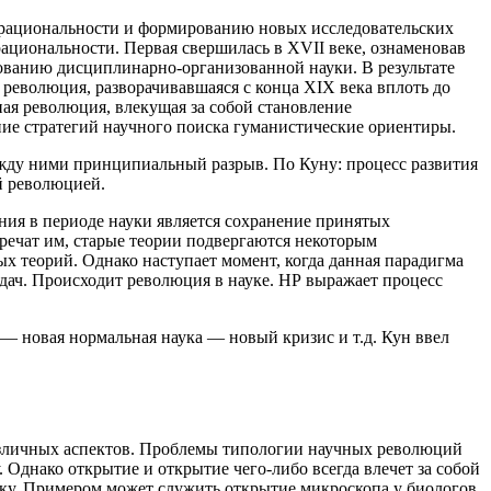
 рациональности и формированию новых исследовательских
ациональности. Первая свершилась в XVII веке, ознаменовав
рованию дисциплинарно-организованной науки. В результате
 революция, разворачивавшаяся с конца XIX века вплоть до
ая революция, влекущая за собой становление
ие стратегий научного поиска гуманистические ориентиры.
между ними принципиальный разрыв. По Куну: процесс развития
й революцией.
ия в периоде науки является сохранение принятых
речат им, старые теории подвергаются некоторым
 теорий. Однако наступает момент, когда данная парадигма
адач. Происходит революция в науке. НР выражает процесс
— новая нормальная наука — новый кризис и т.д. Кун ввел
различных аспектов. Проблемы типологии научных революций
. Однако открытие и открытие чего-либо всегда влечет за собой
уку. Примером может служить открытие микроскопа у биологов