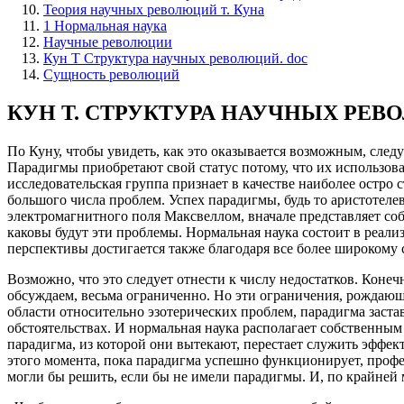
Теория научных революций т. Куна
1 Нормальная наука
Научные революции
Кун Т Структура научных революций. doc
Сущность революций
КУН Т. СТРУКТУРА НАУЧНЫХ РЕ
По Куну, чтобы увидеть, как это оказывается возможным, следу
Парадигмы приобретают свой статус потому, что их использов
исследовательская группа признает в качестве наиболее остро
большого числа проблем. Успех парадигмы, будь то аристотеле
электромагнитного поля Максвеллом, вначале представляет со
каковы будут эти проблемы. Нормальная наука состоит в реали
перспективы достигается также благодаря все более широкому
Возможно, что это следует отнести к числу недостатков. Конеч
обсуждаем, весьма ограниченно. Но эти ограничения, рождающ
области относительно эзотерических проблем, парадигма заста
обстоятельствах. И нормальная наука располагает собственным
парадигма, из которой они вытекают, перестает служить эффек
этого момента, пока парадигма успешно функционирует, профес
могли бы решить, если бы не имели парадигмы. И, по крайней м