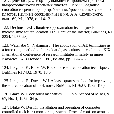
121. Денисов Д.А. Теория узнавания и проблема прогноза
выбросоопасности угольных пластов // В кн.: Создание
способов и средств для разработки выбросоопасных угольных
пластов. Научные сообщения ИГД им. А.А. Скочинского,
вып.169, М., 1978, с. 114-121.
122. Dechman G.H. Itarative approximation techniques for
microseismic source location. U.S.Dept. of the Interior, BuMines, RI
8254, 1977. 23p.
123. Watanabe Y., Nakajima J. The application of AE techniques as
a forecasting method to the rock and gas outburst in coal mine. XIX
International conference of research institutes in safety in mines.
Katowice, 5-13 October, 1981, Poland, pp. 564-573.
124. Leighton F., Blake W. Rock noise source location techniques.
BuMines RI 7432, 1970.-18 p.
125. Leighton F., Duvall W.J. A least squares method for improving
the source location of rook noise. BuMines RI 7627, 1972. 19 p.
126. Blake W. Rock burst mechanics. O. Colo. School of Mines, v.
67, No. 1, 1972.-64 p.
127. Blake W. Design, installation and operation of computer
controlled rock burst monitoring systems. Proc. of conf. on acoustic