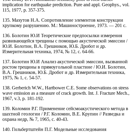
implication for earthquake prediction. Pure and appl. Geophys., vol.
115, 1977, p. 357-375.
135. Махутов H.A. Сопротивление элементов конструкции
хрупкому разрушению. М.: Машиностроение, 1973. — 201 с.
136. Болотин Ю.И Теоретические предпосылки измерения
развивающейся трещины с помощью акустической эмиссии /
Ю.И. Болотин, В.А. Грешников, Ю.Б. Дробот и др.
Измерительная техника, 1974, № 12, с. 64-66.
137. Болотин Ю.И Анализ акустической эмиссии, вызванной
ростом трещины в прямоугольной пластине / Ю.И. Болотин,
В.А. Грешников, Ю.Б. Дробот и др. Измерительная техника,
1975, № 1, с. 54-57.
138. Gerberich W.W., Hartbower С.Е. Some observations on stress
wave emission as a measure of crack growth. Int. J. Fracture Mech.,
1967, v.3, p. 181-192.
139. Коломин Р.Г. Применение сейсмоакустического метода в
шахтной геологии / Р.Г. Коломин, В.Е. Крупин // Разведка и
охрана недр, № 7, 1965, с. 40-43.
140. Гильбертштейн П.Г. Модельные исследования