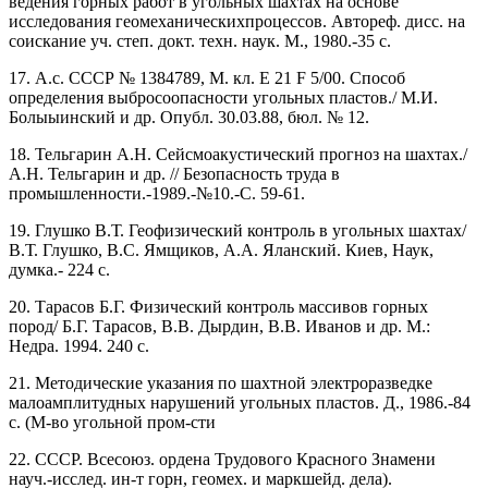
ведения горных работ в угольных шахтах на основе
исследования геомеханическихпроцессов. Автореф. дисс. на
соискание уч. степ. докт. техн. наук. М., 1980.-35 с.
17. А.с. СССР № 1384789, М. кл. Е 21 F 5/00. Способ
определения выбросоопасности угольных пластов./ М.И.
Болыыинский и др. Опубл. 30.03.88, бюл. № 12.
18. Тельгарин А.Н. Сейсмоакустический прогноз на шахтах./
А.Н. Тельгарин и др. // Безопасность труда в
промышленности.-1989.-№10.-С. 59-61.
19. Глушко В.Т. Геофизический контроль в угольных шахтах/
В.Т. Глушко, B.C. Ямщиков, А.А. Яланский. Киев, Наук,
думка.- 224 с.
20. Тарасов Б.Г. Физический контроль массивов горных
пород/ Б.Г. Тарасов, В.В. Дырдин, В.В. Иванов и др. М.:
Недра. 1994. 240 с.
21. Методические указания по шахтной электроразведке
малоамплитудных нарушений угольных пластов. Д., 1986.-84
с. (М-во угольной пром-сти
22. СССР. Всесоюз. ордена Трудового Красного Знамени
науч.-исслед. ин-т горн, геомех. и маркшейд. дела).