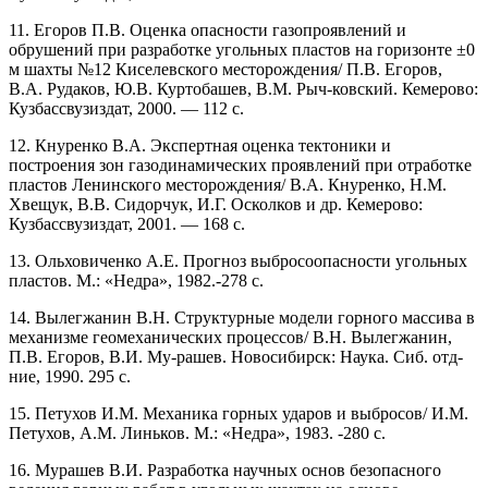
11. Егоров П.В. Оценка опасности газопроявлений и
обрушений при разработке угольных пластов на горизонте ±0
м шахты №12 Киселевского месторождения/ П.В. Егоров,
В.А. Рудаков, Ю.В. Куртобашев, В.М. Рыч-ковский. Кемерово:
Кузбассвузиздат, 2000. — 112 с.
12. Кнуренко В.А. Экспертная оценка тектоники и
построения зон газодинамических проявлений при отработке
пластов Ленинского месторождения/ В.А. Кнуренко, Н.М.
Хвещук, В.В. Сидорчук, И.Г. Осколков и др. Кемерово:
Кузбассвузиздат, 2001. — 168 с.
13. Ольховиченко А.Е. Прогноз выбросоопасности угольных
пластов. М.: «Недра», 1982.-278 с.
14. Вылегжанин В.Н. Структурные модели горного массива в
механизме геомеханических процессов/ В.Н. Вылегжанин,
П.В. Егоров, В.И. Му-рашев. Новосибирск: Наука. Сиб. отд-
ние, 1990. 295 с.
15. Петухов И.М. Механика горных ударов и выбросов/ И.М.
Петухов, A.M. Линьков. М.: «Недра», 1983. -280 с.
16. Мурашев В.И. Разработка научных основ безопасного