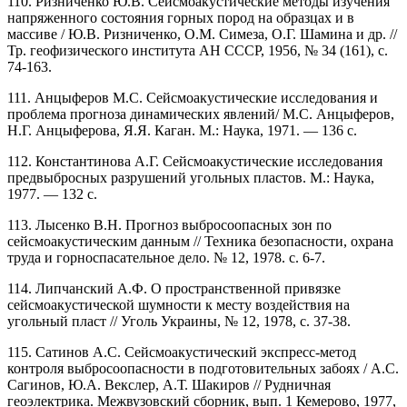
110. Ризниченко Ю.В. Сейсмоакустические методы изучения
напряженного состояния горных пород на образцах и в
массиве / Ю.В. Ризниченко, О.М. Симеза, О.Г. Шамина и др. //
Тр. геофизического института АН СССР, 1956, № 34 (161), с.
74-163.
111. Анцыферов М.С. Сейсмоакустические исследования и
проблема прогноза динамических явлений/ М.С. Анцыферов,
Н.Г. Анцыферова, Я.Я. Каган. М.: Наука, 1971. — 136 с.
112. Константинова А.Г. Сейсмоакустические исследования
предвыбросных разрушений угольных пластов. М.: Наука,
1977. — 132 с.
113. Лысенко В.Н. Прогноз выбросоопасных зон по
сейсмоакустическим данным // Техника безопасности, охрана
труда и горноспасательное дело. № 12, 1978. с. 6-7.
114. Липчанский А.Ф. О пространственной привязке
сейсмоакустической шумности к месту воздействия на
угольный пласт // Уголь Украины, № 12, 1978, с. 37-38.
115. Сатинов А.С. Сейсмоакустический экспресс-метод
контроля выбросоопасности в подготовительных забоях / А.С.
Сагинов, Ю.А. Векслер, А.Т. Шакиров // Рудничная
геоэлектрика. Межвузовский сборник, вып. 1 Кемерово, 1977,