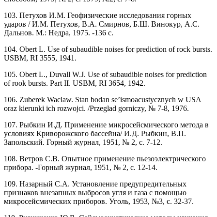
103. Петухов И.М. Геофизические исследования горных
ударов / И.М. Петухов, В.А. Смирнов, Б.Ш. Винокур, А.С.
Дальнов. М.: Недра, 1975. -136 с.
104. Obert L. Use of subaudible noises for prediction of rock bursts.
USBM, RI 3555, 1941.
105. Obert L., Duvall W.J. Use of subaudible noises for prediction
of rook bursts. Part II. USBM, RI 3654, 1942.
106. Zuberek Waclaw. Stan bodan se’ismoacustycznych w USA
oraz kierunki ich rozwojci. /Przeglad gorniczy, № 7-8, 1976.
107. Рыбкин И.Д. Применение микросейсмического метода в
условиях Криворожского бассейна/ И.Д. Рыбкин, В.П.
Запольский. Горный журнал, 1951, № 2, с. 7-12.
108. Ветров С.В. Опытное применение пьезоэлектрического
прибора. -Горный журнал, 1951, № 2, с. 12-14.
109. Назарный С.А. Установление предупредительных
признаков внезапных выбросов угля и газа с помощью
микросейсмических приборов. Уголь, 1953, №3, с. 32-37.