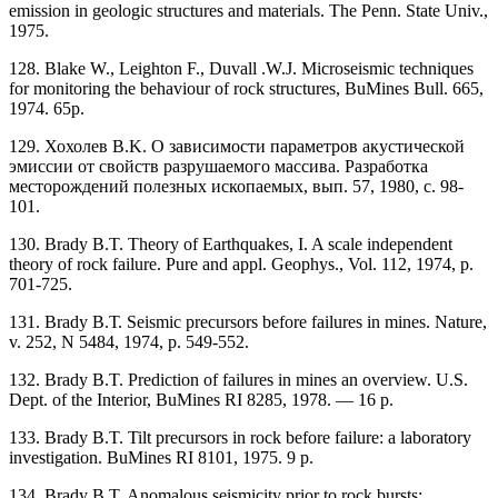
emission in geologic structures and materials. The Penn. State Univ.,
1975.
128. Blake W., Leighton F., Duvall .W.J. Microseismic techniques
for monitoring the behaviour of rock structures, BuMines Bull. 665,
1974. 65p.
129. Хохолев B.K. О зависимости параметров акустической
эмиссии от свойств разрушаемого массива. Разработка
месторождений полезных ископаемых, вып. 57, 1980, с. 98-
101.
130. Brady B.T. Theory of Earthquakes, I. A scale independent
theory of rock failure. Pure and appl. Geophys., Vol. 112, 1974, p.
701-725.
131. Brady В.Т. Seismic precursors before failures in mines. Nature,
v. 252, N 5484, 1974, p. 549-552.
132. Brady B.T. Prediction of failures in mines an overview. U.S.
Dept. of the Interior, BuMines RI 8285, 1978. — 16 p.
133. Brady B.T. Tilt precursors in rock before failure: a laboratory
investigation. BuMines RI 8101, 1975. 9 p.
134. Brady B.T. Anomalous seismicity prior to rock bursts: