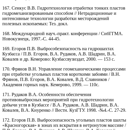
167. Сенкус В.В. Гидротехнология отработки тонких пластов
гидромеханизированным способом // Нетрадиционные и
интенсивные технологии разработки месторождений
полезных ископаемых: Тез. докл.
168. Международной науч.-практ. конференции / СибГГМА.
Новокузнецк, 1997.-С. 44-45.
169. Егоров П.В. Выбрособезопасность на гидрошахтах
Кузбасса / П.В. Егоров, В.А. Рудаков, А.В. Шадрин, В.А.
Ковалев и др. Кемерово: Кузбассвузиздат, 2000. — 153 с.
170. Фрянов В.Н. Управление геомеханическими процессами
при отработке угольных пластов короткими забоями / В.Н.
Фрянов, П.В. Егоров, В.А. Ковалев, В.Д. Славников /
Академия горных наук. Кемерово, 1999. — 110с.
171. Рудаков В.А. Особенности обеспечения
противовыбросных мероприятий при гидротехнологии
добычи угля в Кузбассе / В.А. Рудаков, А.В. Шадрин, В.А.
Ковалев, В.А. Кнуренко // Вестн. КузГТУ. 1998. -№4.-С. 27-29.
172. Егоров П.В. Выбросоопасность угольных пластов шахты
«Красногорская» в зонах их вскрытия в нетронутом массиве /