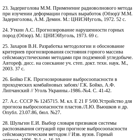
23. Задериголова М.М. Применение радиоволнового метода
при изучении деформации горных выработок (Обзор)/ М.М.
Задериголова, A.M. Демин. М.: ЦНИЭИуголь, 1972. 52 с.
24. Уткин А.С. Прогнозирование нарушенности горных
пород (Обзор). М.: ЦНИЭИуголь, 1973. 69 с.
25. Захаров В.Н. Разработка методологии и обоснование
критериев прогнозирования состояния горного массива
сейсмоакустическими методами при подземной угледобыче.
Автореф. дисс. на соискание уч. степ. докт. техн. наук. М.,
2003. 37 с.
26. Бойко Г.К. Прогнозирование выбросоопасности в
проходческих комбайновых забоях/ Г.К. Бойко, А.Ф.
Липчанский // Уголь Украины.-1986.-№4. С. 41-42.
27. А.с. СССР № 1245715. М. кл. Е 21 F 5/00.Устройство для
прогноза выбросоопасности пластов./Л.Ю. Вьюшков и др.
Опубл. 23.07.86, бюл. №27.
28. Шульгин Е.И. Выбор словаря признаков системы
распознавания ситуаций при прогнозе выбросоопасности
сейсмоакустическим методом // Изв. вузов. Горный
журнал.-1996.-№1, с. 16-19.