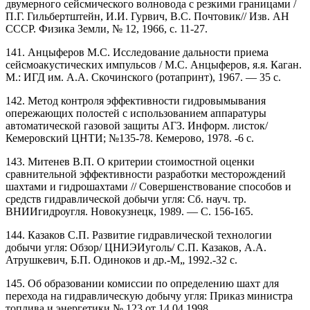
двумерного сейсмического волновода с резкими границами /
П.Г. Гильбертштейн, И.И. Гурвич, B.C. Почтовик// Изв. АН
СССР. Физика Земли, № 12, 1966, с. 11-27.
141. Анцыферов М.С. Исследование дальности приема
сейсмоакустических импульсов / М.С. Анцыферов, я.я. Каган.
М.: ИГД им. А.А. Скочинского (ротапринт), 1967. — 35 с.
142. Метод контроля эффективности гидровымывания
опережающих полостей с использованием аппаратуры
автоматической газовой защиты АГЗ. Информ. листок/
Кемеровский ЦНТИ; №135-78. Кемерово, 1978. -6 с.
143. Митенев В.П. О критерии стоимостной оценки
сравнительной эффективности разработки месторождений
шахтами и гидрошахтами // Совершенствование способов и
средств гидравлической добычи угля: Сб. науч. тр.
ВНИИгидроугля. Новокузнецк, 1989. — С. 156-165.
144. Казаков С.П. Развитие гидравлической технологии
добычи угля: Обзор/ ЦНИЭИуголь/ С.П. Казаков, А.А.
Атрушкевич, Б.П. Одиноков и др.-М„ 1992.-32 с.
145. Об образовании комиссии по определению шахт для
перехода на гидравлическую добычу угля: Приказ министра
топлива и энергетики № 123 от 14.04.1998.