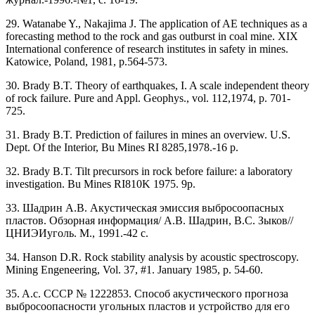
29. Watanabe Y., Nakajima J. The application of AE techniques as a
forecasting method to the rock and gas outburst in coal mine. XIX
International conference of research institutes in safety in mines.
Katowice, Poland, 1981, p.564-573.
30. Brady B.T. Theory of earthquakes, I. A scale independent theory
of rock failure. Pure and Appl. Geophys., vol. 112,1974, p. 701-
725.
31. Brady B.T. Prediction of failures in mines an overview. U.S.
Dept. Of the Interior, Bu Mines RI 8285,1978.-16 p.
32. Brady B.T. Tilt precursors in rock before failure: a laboratory
investigation. Bu Mines RI810K 1975. 9p.
33. Шадрин А.В. Акустическая эмиссия выбросоопасных
пластов. Обзорная информация/ А.В. Шадрин, B.C. Зыков//
ЦНИЭИуголь. М., 1991.-42 с.
34. Hanson D.R. Rock stability analysis by acoustic spectroscopy.
Mining Engeneering, Vol. 37, #1. January 1985, p. 54-60.
35. A.c. СССР № 1222853. Способ акустического прогноза
выбросоопасности угольных пластов и устройство для его