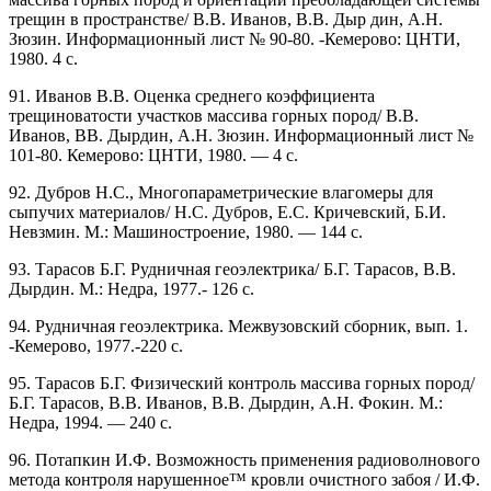
трещин в пространстве/ В.В. Иванов, В.В. Дыр дин, А.Н.
Зюзин. Информационный лист № 90-80. -Кемерово: ЦНТИ,
1980. 4 с.
91. Иванов В.В. Оценка среднего коэффициента
трещиноватости участков массива горных пород/ В.В.
Иванов, ВВ. Дырдин, А.Н. Зюзин. Информационный лист №
101-80. Кемерово: ЦНТИ, 1980. — 4 с.
92. Дубров Н.С., Многопараметрические влагомеры для
сыпучих материалов/ Н.С. Дубров, Е.С. Кричевский, Б.И.
Невзмин. М.: Машиностроение, 1980. — 144 с.
93. Тарасов Б.Г. Рудничная геоэлектрика/ Б.Г. Тарасов, В.В.
Дырдин. М.: Недра, 1977.- 126 с.
94. Рудничная геоэлектрика. Межвузовский сборник, вып. 1.
-Кемерово, 1977.-220 с.
95. Тарасов Б.Г. Физический контроль массива горных пород/
Б.Г. Тарасов, В.В. Иванов, В.В. Дырдин, А.Н. Фокин. М.:
Недра, 1994. — 240 с.
96. Потапкин И.Ф. Возможность применения радиоволнового
метода контроля нарушенное™ кровли очистного забоя / И.Ф.