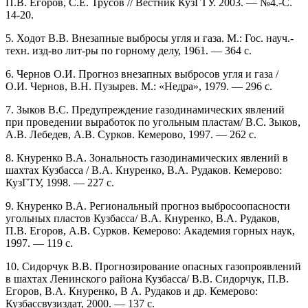
П.В. Егоров, С.Е. Трусов // Вестник КузГТУ. 2003. — №4.-С.
14-20.
5. Ходот В.В. Внезапные выбросы угля и газа. М.: Гос. науч.-
техн. изд-во лит-ры по горному делу, 1961. — 364 с.
6. Чернов О.И. Прогноз внезапных выбросов угля и газа /
О.И. Чернов, В.Н. Пузырев. М.: «Недра», 1979. — 296 с.
7. Зыков B.C. Предупреждение газодинамических явлений
при проведении выработок по угольным пластам/ B.C. Зыков,
А.В. Лебедев, А.В. Сурков. Кемерово, 1997. — 262 с.
8. Кнуренко В.А. Зональность газодинамических явлений в
шахтах Кузбасса / В.А. Кнуренко, В.А. Рудаков. Кемерово:
КузГТУ, 1998. — 227 с.
9. Кнуренко В.А. Региональный прогноз выбросоопасности
угольных пластов Кузбасса/ В.А. Кнуренко, В.А. Рудаков,
П.В. Егоров, А.В. Сурков. Кемерово: Академия горных наук,
1997. — 119 с.
10. Сидорчук В.В. Прогнозирование опасных газопроявлений
в шахтах Ленинского района Кузбасса/ В.В. Сидорчук, П.В.
Егоров, В.А. Кнуренко, В А. Рудаков и др. Кемерово:
Кузбассвузиздат, 2000. — 137 с.