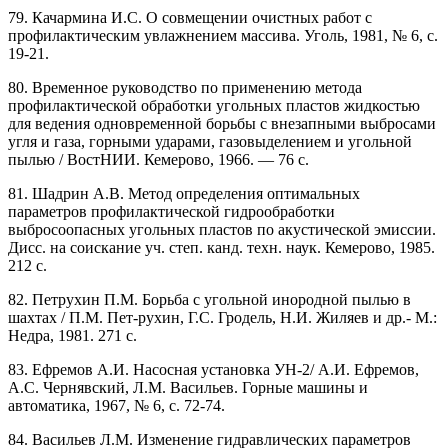
79. Качармина И.С. О совмещении очистных работ с
профилактическим увлажнением массива. Уголь, 1981, № 6, с.
19-21.
80. Временное руководство по применению метода
профилактической обработки угольных пластов жидкостью
для ведения одновременной борьбы с внезапными выбросами
угля и газа, горными ударами, газовыделением и угольной
пылью / ВостНИИ. Кемерово, 1966. — 76 с.
81. Шадрин А.В. Метод определения оптимальных
параметров профилактической гидрообработки
выбросоопасных угольных пластов по акустической эмиссии.
Дисс. на соискание уч. степ. канд. техн. наук. Кемерово, 1985.
212 с.
82. Петрухин П.М. Борьба с угольной инородной пылью в
шахтах / П.М. Пет-рухин, Г.С. Гродель, Н.И. Жиляев и др.- М.:
Недра, 1981. 271 с.
83. Ефремов А.И. Насосная установка УН-2/ А.И. Ефремов,
А.С. Чернявский, Л.М. Васильев. Горные машины и
автоматика, 1967, № 6, с. 72-74.
84. Васильев Л.М. Изменение гидравлических параметров