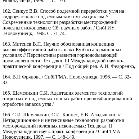
Новокузнецк, 1998. — С. 195.
162. Сенкус В.В. Способ подземной переработки угля на
гидроучастках с подземным замкнутым циклом //
Современные технологии разработки месторождений
полезных ископаемых: Сб. научных работ / СибГИУ.
-Новокузнецк, 1998. С. 71-74.
163. Митенев В.П. Научно обоснованная концепция
высокоэффективной работы шахт Кузбасса в рыночных
условиях // Перспективы развития горнодобывающей
промышленности: Тез. докл. III Международной научно-
практической конференции / Под общей ред. А.И. Федоренко,
164. B.Н Фрянова / СибГГМА. Новокузнецк, 1996. — С. 32-
33.
165. Щемелихин С.И. Адаптация элементов технологий
открытых и подземных горных работ при комбинированной
отработке запасов угля /
166. C.И. Щемелихин, С.И. Каппес, Е.В. Аладышкин //
Нетрадиционные и интенсивные технологии разработки
месторождений полезных ископаемых: Тез. докл. II
Международной науч.-практ. конференции / СибГГМА.
Новокузнецк, 1997. — С. 148-149.