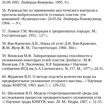
20.09.1995. Люберцы-Кемерово, 1995. 9 с.
56. Руководство по применению акустического контроля и
прогноза выбросоопасности угольных пластов: утв
компанией «Кузнецкуголь» 24.05.94. Люберцы-Новокузнецк,
1994. — 9 с.
57. Ломизе Г.М. Фильтрация в трещиноватых породах. М.:
Госгортехиздат, 1951.- 127 с.
58. Ван-Кревелен Д.В., Наука об угле/ Д.В. Ван-Кровелен,
Ж.М. Жуер Ж. М.: Госгортехиздат, 1960. 304 с.
59. Яновская М.Ф. Лабораторная оценка способности к
увлажнению некоторых углей пластов Донбасса / М.Ф.
Яновская, Г.К. Васючкова, Н.Р. Бирюкова-// Научные
сообщения ИГД им.А.А.Скочинского, № 157, М., 1977,с.24-31.
60. Журавлев В.П. О методе подсчета количества воды на
предварительное увлажнение угольного массива.- // Научные
труды КНИУИ, 1963. вып.7, с. 229-232.
61. Шиленков В.П. Модель гетеротрещиноватой среды для
исследования процессов предварительного увлажнения угля.
-// Научные труды КНИУИ, вып. 28. М.: Недра, 1967, с. 51-55.