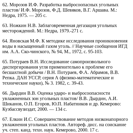
62. Морозов И.Ф. Разработка выбросоопасных угольных
пластов/ И.Ф. Морозов, Ф.Д. Шевяков, В.Г. Аршава. М.:
Недра, 1975. — 205 с.
63. Ножкин Н.В. Заблаговременная дегазация угольных
месторождений. М.: Недра, 1979.-271 с.
64. Яновская М.Ф. К методике исследования проникновения
воды в насыщенный газом уголь. // Научные сообщения ИГД
им. А.А. Ско-чинского, № 94, М., 1972, с. 95-103.
65. Потураев В.Н. Исследование самопроизвольного
диспергирования угля применительно к проблеме его
бесшахтной добычи / В.Н. Потураев, Ф.А. Абрамов, В.В.
Репка. ДАН УССР, серия А (физико-математические и
технические науки), № 3. 1982, с. 39-43.
66. Дырдин В.В. Оценка ударо- и выбросоопасности
увлажненных зон угольных пластов/ В.В. Дырдин, А.И.
Шиканов, О.П. Егоров, Ю.П. Набатников и др. Кемерово:
Кузбассвузиздат, 2000. — 134 с.
67. Елкин И.С. Совершенствование методов низконапорного
увлажнения угольных пластов. Автореф. дисс. на соискание
уч. степ. канд. техн. наук. Кемерово, 2000. 17 с.