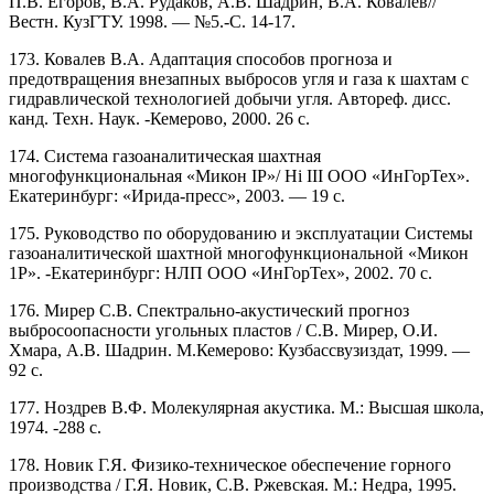
П.В. Егоров, В.А. Рудаков, А.В. Шадрин, В.А. Ковалев//
Вестн. КузГТУ. 1998. — №5.-С. 14-17.
173. Ковалев В.А. Адаптация способов прогноза и
предотвращения внезапных выбросов угля и газа к шахтам с
гидравлической технологией добычи угля. Автореф. дисс.
канд. Техн. Наук. -Кемерово, 2000. 26 с.
174. Система газоаналитическая шахтная
многофункциональная «Микон IP»/ Hi III ООО «ИнГорТех».
Екатеринбург: «Ирида-пресс», 2003. — 19 с.
175. Руководство по оборудованию и эксплуатации Системы
газоаналитической шахтной многофункциональной «Микон
1Р». -Екатеринбург: НЛП ООО «ИнГорТех», 2002. 70 с.
176. Мирер С.В. Спектрально-акустический прогноз
выбросоопасности угольных пластов / С.В. Мирер, О.И.
Хмара, А.В. Шадрин. М.Кемерово: Кузбассвузиздат, 1999. —
92 с.
177. Ноздрев В.Ф. Молекулярная акустика. М.: Высшая школа,
1974. -288 с.
178. Новик Г.Я. Физико-техническое обеспечение горного
производства / Г.Я. Новик, С.В. Ржевская. М.: Недра, 1995.