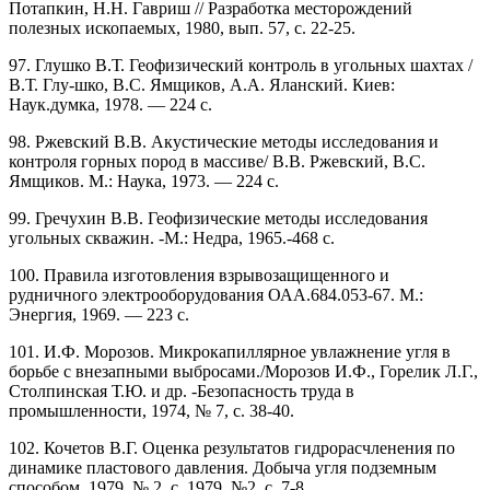
Потапкин, Н.Н. Гавриш // Разработка месторождений
полезных ископаемых, 1980, вып. 57, с. 22-25.
97. Глушко В.Т. Геофизический контроль в угольных шахтах /
В.Т. Глу-шко, B.C. Ямщиков, А.А. Яланский. Киев:
Наук.думка, 1978. — 224 с.
98. Ржевский В.В. Акустические методы исследования и
контроля горных пород в массиве/ В.В. Ржевский, B.C.
Ямщиков. М.: Наука, 1973. — 224 с.
99. Гречухин В.В. Геофизические методы исследования
угольных скважин. -М.: Недра, 1965.-468 с.
100. Правила изготовления взрывозащищенного и
рудничного электрооборудования ОАА.684.053-67. М.:
Энергия, 1969. — 223 с.
101. И.Ф. Морозов. Микрокапиллярное увлажнение угля в
борьбе с внезапными выбросами./Морозов И.Ф., Горелик Л.Г.,
Столпинская Т.Ю. и др. -Безопасность труда в
промышленности, 1974, № 7, с. 38-40.
102. Кочетов В.Г. Оценка результатов гидрорасчленения по
динамике пластового давления. Добыча угля подземным
способом, 1979, № 2, с. 1979, №2, с. 7-8.