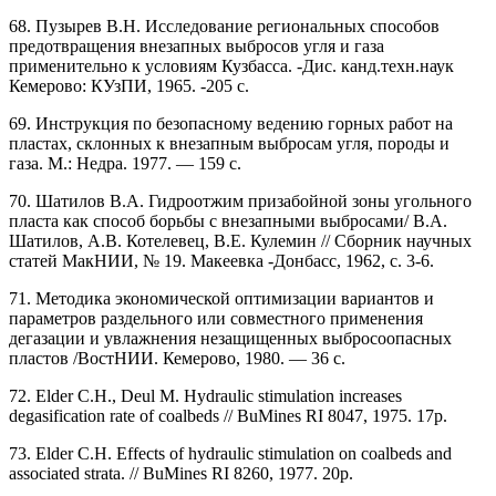
68. Пузырев В.Н. Исследование региональных способов
предотвращения внезапных выбросов угля и газа
применительно к условиям Кузбасса. -Дис. канд.техн.наук
Кемерово: КУзПИ, 1965. -205 с.
69. Инструкция по безопасному ведению горных работ на
пластах, склонных к внезапным выбросам угля, породы и
газа. М.: Недра. 1977. — 159 с.
70. Шатилов В.А. Гидроотжим призабойной зоны угольного
пласта как способ борьбы с внезапными выбросами/ В.А.
Шатилов, А.В. Котелевец, В.Е. Кулемин // Сборник научных
статей МакНИИ, № 19. Макеевка -Донбасс, 1962, с. 3-6.
71. Методика экономической оптимизации вариантов и
параметров раздельного или совместного применения
дегазации и увлажнения незащищенных выбросоопасных
пластов /ВостНИИ. Кемерово, 1980. — 36 с.
72. Elder С.Н., Deul М. Hydraulic stimulation increases
degasification rate of coalbeds // BuMines RI 8047, 1975. 17p.
73. Elder C.H. Effects of hydraulic stimulation on coalbeds and
associated strata. // BuMines RI 8260, 1977. 20p.