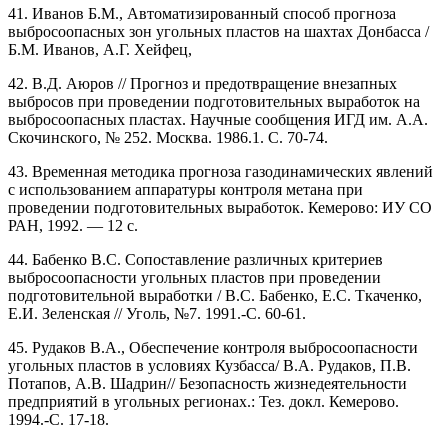
41. Иванов Б.М., Автоматизированный способ прогноза
выбросоопасных зон угольных пластов на шахтах Донбасса /
Б.М. Иванов, А.Г. Хейфец,
42. B.Д. Аюров // Прогноз и предотвращение внезапных
выбросов при проведении подготовительных выработок на
выбросоопасных пластах. Научные сообщения ИГД им. А.А.
Скочинского, № 252. Москва. 1986.1. C. 70-74.
43. Временная методика прогноза газодинамических явлений
с использованием аппаратуры контроля метана при
проведении подготовительных выработок. Кемерово: ИУ СО
РАН, 1992. — 12 с.
44. Бабенко B.C. Сопоставление различных критериев
выбросоопасности угольных пластов при проведении
подготовительной выработки / B.C. Бабенко, Е.С. Ткаченко,
Е.И. Зеленская // Уголь, №7. 1991.-С. 60-61.
45. Рудаков В.А., Обеспечение контроля выбросоопасности
угольных пластов в условиях Кузбасса/ В.А. Рудаков, П.В.
Потапов, А.В. Шадрин// Безопасность жизнедеятельности
предприятий в угольных регионах.: Тез. докл. Кемерово.
1994.-С. 17-18.