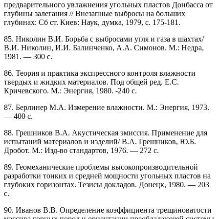
предварительного увлажнения угольных пластов Донбасса от
глубины залегания // Внезапные выбросы на больших
глубинах: Сб ст. Киев: Наук, думка, 1979, с. 175-181.
85. Николин В.И. Борьба с выбросами угля и газа в шахтах/
В.И. Николин, И.И. Балинченко, А.А. Симонов. М.: Недра,
1981. — 300 с.
86. Теория и практика экспрессного контроля влажности
твердых и жидких материалов. Под общей ред. Е.С.
Кричевского. М.: Энергия, 1980. -240 с.
87. Берлинер М.А. Измерение влажности. М.: Энергия, 1973.
— 400 с.
88. Грешников В.А. Акустическая эмиссия. Применение для
испытаний материалов и изделий/ В.А. Грешников, Ю.Б.
Дробот. М.: Изд-во стандартов, 1976. — 272 с.
89. Геомеханические проблемы высокопроизводительной
разработки тонких и средней мощности угольных пластов на
глубоких горизонтах. Тезисы докладов. Донецк, 1980. — 203
с.
90. Иванов В.В. Определение коэффициента трещиноватости
массива горных пород и ориентации преобладающей системы