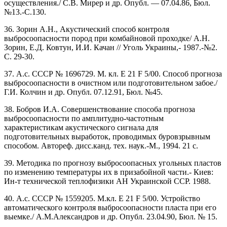
осуществления./ С.В. Мирер и др. Опубл. — 07.04.86, Бюл.
№13.-С.130.
36. Зорин А.Н., Акустический способ контроля
выбросоопасности пород при комбайновой проходке/ А.Н.
Зорин, Е.Д. Ковтун, И.И. Качан // Уголь Украины,- 1987.-№2.
С. 29-30.
37. А.с. СССР № 1696729. М. кл. Е 21 F 5/00. Способ прогноза
выбросоопасности в очистном или подготовительном забое./
Г.И. Колчин и др. Опубл. 07.12.91, Бюл. №45.
38. Бобров И.А. Совершенствование способа прогноза
выбросоопасности по амплитудно-частотным
характеристикам акустического сигнала для
подготовительных выработок, проводимых буровзрывным
способом. Автореф. дисс.канд. тех. наук.-М., 1994. 21 с.
39. Методика по прогнозу выбросоопасных угольных пластов
по изменению температуры их в призабойной части.- Киев:
Ин-т технической теплофизики АН Украинской ССР. 1988.
40. А.с. СССР № 1559205. М.кл. Е 21 F 5/00. Устройство
автоматического контроля выбросоопасности пласта при его
выемке./ А.М.Александров и др. Опубл. 23.04.90, Бюл. № 15.