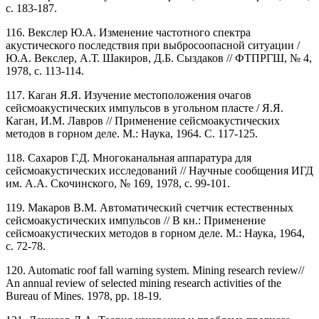
с. 183-187.
116. Векслер Ю.А. Изменение частотного спектра
акустического последствия при выбросоопасной ситуации /
Ю.А. Векслер, А.Т. Шакиров, Д.Б. Сыздаков // ФТПРГШ, № 4,
1978, с. 113-114.
117. Каган Я.Я. Изучение местоположения очагов
сейсмоакустических импульсов в угольном пласте / Я.Я.
Каган, И.М. Лавров // Применение сейсмоакустических
методов в горном деле. М.: Наука, 1964. С. 117-125.
118. Сахаров Г.Д. Многоканальная аппаратура для
сейсмоакустических исследований // Научные сообщения ИГД
им. А.А. Скочинского, № 169, 1978, с. 99-101.
119. Макаров В.М. Автоматический счетчик естественных
сейсмоакустических импульсов // В кн.: Применение
сейсмоакустических методов в горном деле. М.: Наука, 1964,
с. 72-78.
120. Automatic roof fall warning system. Mining research review//
An annual review of selected mining research activities of the
Bureau of Mines. 1978, pp. 18-19.