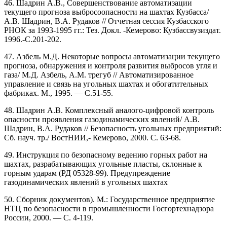
46. Шадрин А.В., Совершенствование автоматизации
текущего прогноза выбросоопасности на шахтах Кузбасса/
А.В. Шадрин, В.А. Рудаков // Отчетная сессия Кузбасского
РНОК за 1993-1995 гг.: Тез. Докл. -Кемерово: Кузбассвузиздат.
1996.-С.201-202.
47. Азбель М.Д. Некоторые вопросы автоматизации текущего
прогноза, обнаружения и контроля развития выбросов угля и
газа/ М.Д. Азбель, A.M. трегуб // Автоматизированное
управление и связь на угольных шахтах и обогатительных
фабриках. М., 1995. — С.51-55.
48. Шадрин А.В. Комплексный аналого-цифровой контроль
опасности проявления газодинамических явлений/ А.В.
Шадрин, В.А. Рудаков // Безопасность угольных предприятий:
Сб. науч. тр./ ВостНИИ,- Кемерово, 2000. С. 63-68.
49. Инструкция по безопасному ведению горных работ на
шахтах, разрабатывающих угольные пласты, склонные к
горным ударам (РД 05328-99). Предупреждение
газодинамических явлений в угольных шахтах
50. Сборник документов). М.: Государственное предприятие
НТЦ по безопасности в промышленности Госгортехнадзора
России, 2000. — С. 4-119.