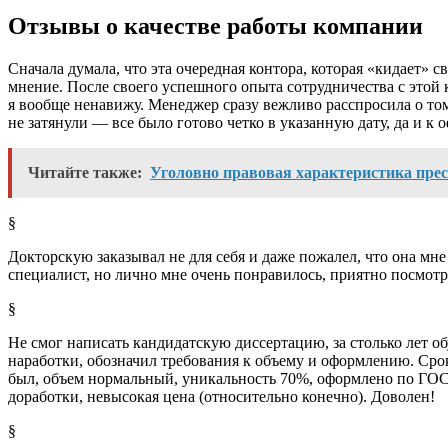
Отзывы о качестве работы компании
Сначала думала, что эта очередная контора, которая «кидает»
мнение. После своего успешного опыта сотрудничества с этой к
я вообще ненавижу. Менеджер сразу вежливо расспросила о том, 
не затянули — все было готово четко в указанную дату, да и к
Читайте также:
Уголовно правовая характеристика пре
§
Докторскую заказывал не для себя и даже пожалел, что она мне 
специалист, но лично мне очень понравилось, приятно посмотр
§
Не смог написать кандидатскую диссертацию, за столько лет о
наработки, обозначил требования к объему и оформлению. Срок
был, объем нормальный, уникальность 70%, оформлено по ГОС
доработки, невысокая цена (относительно конечно). Доволен!
§