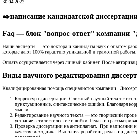
30.04.2022
✒️написание кандидатской диссертации
Faq — блок "вопрос-ответ" компании "
Наши эксперты — это доктора и кандидаты наук с опытом рабо
которые дают 100% гарантию уникальной и грамотной работы. 
Оплата осуществляется через личный кабинет. После авторизац
Виды научного редактирования диссерта
Квалифицированная помощь специалистов компании «Диссертац
Корректура диссертации.
Сложный научный текст с испол
пунктуационные, синтаксические ошибки. Благодаря корр
мысли.
Редактирование научного текста
— это творческий процес
устраняет стилистические ошибки. Редактор рассматрив
Проверка диссертации на антиплагиат
. При написании на
качестве исходника. Выполняя рерайтинг, редактор дисс