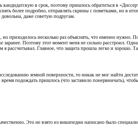
лать кандидатскую в срок, поэтому пришлось обратиться в «Дис
нять более подробно, отправлять скрины с пометками, но в итоге
 довольна, даже советую подругам.
но приходилось несколько раз объяснять, что именно нужно. По
уже заранее. Поэтому этот момент меня не сильно расстроил. Одн
м я рассчитывал. Главное, что защита прошла легко и хорошо. Та
сследованию земной поверхности, то никак не мог найти достат
е время подождать пришлось (что заставило понервничать), чтоб
чественно. Это не взято из википедии написано было специалис