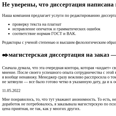
Не уверены, что диссертация написана
Наша компания предлагает услуги по редактированию диссерт
проверку текста на плагиат
исправление опечаток и грамматических ошибок
соответствие нормам ГОСТ и ВАК.
Редакторы с ученой степенью и высшим филологическим образо
✒️магистерская диссертация на заказ 
Сначала думала, что эта очередная контора, которая «кидает»
мнение. После своего успешного опыта сотрудничества с этой к
я вообще ненавижу. Менеджер сразу вежливо расспросила о том, 
не затянули — все было готово четко в указанную дату, да и к
11.05.2022
Мне понравилось, то, что тут уважают анонимность. То есть, н
доработок не потребовалось, я заказывала магистерскую по пси
цена приятная, не так, как у многих других.