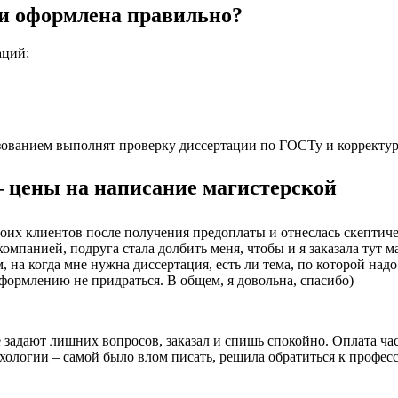
 и оформлена правильно?
аций:
ванием выполнят проверку диссертации по ГОСТу и корректуру 
— цены на написание магистерской
 своих клиентов после получения предоплаты и отнеслась скептич
омпанией, подруга стала долбить меня, чтобы и я заказала тут 
на когда мне нужна диссертация, есть ли тема, по которой надо 
 оформлению не придраться. В общем, я довольна, спасибо)
е задают лишних вопросов, заказал и спишь спокойно. Оплата час
хологии – самой было влом писать, решила обратиться к професс