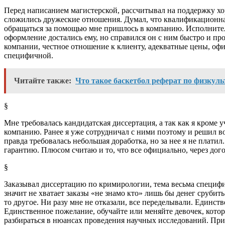
Перед написанием магистерской, рассчитывал на поддержку хо
сложились дружеские отношения. Думал, что квалификационная
обращаться за помощью мне пришлось в компанию. Исполнител
оформление достались ему, но справился он с ним быстро и пр
компании, честное отношение к клиенту, адекватные цены, офи
специфичной.
Читайте также:
Что такое баскетбол реферат по физкуль
§
Мне требовалась кандидатская диссертация, а так как я кроме у
компанию. Ранее я уже сотрудничал с ними поэтому и решил во
правда требовалась небольшая доработка, но за нее я не платил
гарантию. Плюсом считаю и то, что все официально, через дого
§
Заказывал диссертацию по кримирологии, тема весьма специфич
значит не хватает заказы «не знамо кто» лишь бы денег срубить
то другое. Ни разу мне не отказали, все переделывали. Единс
Единственное пожелание, обучайте или меняйте девочек, кото
разбираться в нюансах проведения научных исследований. При