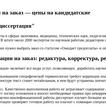
 на заказ — цены на кандидатские
диссертация"
ты в сферах экономики, медицины, технических наук, педагоги
В штате около 2000 экспертов по научным работам, редакторов 
ии нужно выбрать заказ со статусом «Ожидает предоплаты» и оп
ции на заказ: редактура, корректура, р
ия» включает все виды услуг, позволяющих доработать научный
ьзованием специфической терминологии требует коррекции оп
ектуре текст станет читабельным, в нем будут устранены опеча
с. Качественно выполненная работа не затрагивает содержание а
ает логику изложения и вносит необходимые правки при некорр
учно-квалификационной работы диссертант изучает большое коли
ертации проверяет готовую работу на плагиат с помощью специ