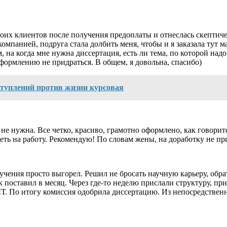
 своих клиентов после получения предоплаты и отнеслась скептич
омпанией, подруга стала долбить меня, чтобы и я заказала тут 
на когда мне нужна диссертация, есть ли тема, по которой надо 
 оформлению не придраться. В общем, я довольна, спасибо)
ступлений против жизни курсовая
не нужна. Все четко, красиво, грамотно оформлено, как говоритс
еть на работу. Рекомендую! По словам жены, на доработку не пр
бучения просто выгорел. Решил не бросать научную карьеру, обр
 поставил в месяц. Через где-то неделю прислали структуру, пр
Т. По итогу комиссия одобрила диссертацию. Из непосредствен