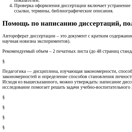
показателей.
Проверка оформления
диссертации включает устранение 
ссылки, термины, библиографические описания.
Помощь по написанию диссертаций, по
Автореферат диссертации – это документ с кратким содержанием
научная новизна экспериментов).
Рекомендуемый объем – 2 печатных листа (до 48 страниц станд
§
Педагогика — дисциплина, изучающая закономерности, способы
закономерностей и определение способов становления личности
Исходя из вышесказанного, можно утверждать: написание диссе
исследование помогает решать задачи учебно-воспитательного
§
§
§
§