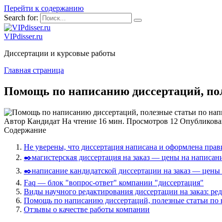
Перейти к содержанию
Search for:
VIPdisser.ru
Диссертации и курсовые работы
Главная страница
Помощь по написанию диссертаций, по
Автор
Кандидат
На чтение
16 мин.
Просмотров
12
Опубликова
Содержание
Не уверены, что диссертация написана и оформлена прав
✒️магистерская диссертация на заказ — цены на написан
✒️написание кандидатской диссертации на заказ — цены
Faq — блок "вопрос-ответ" компании "диссертация"
Виды научного редактирования диссертации на заказ: ред
Помощь по написанию диссертаций, полезные статьи по
Отзывы о качестве работы компании