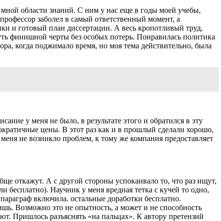
мной области знаний. С ним у нас еще в годы моей учебы,
профессор заболел в самый ответственный момент, а
и и готовый план диссертации. А весь кропотливый труд,
нуть финишной черты без особых потерь. Понравилась политика
ра, когда поджимало время, но моя тема действительно, была
сание у меня не было, в результате этого и обратился в эту
ократичные цены. В этот раз как и в прошлый сделали хорошо,
у меня не возникло проблем, к тому же компания предоставляет
ще откажут. А с другой стороны успокаивало то, что раз ищут,
и бесплатно). Научник у меня вредная тетка с кучей то одно,
 параграф включила. остальные доработки бесплатно.
шь. Возможно это не опытность, а может и не способность
ют. Пришлось разъяснять «на пальцах». К автору претензий