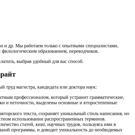
ки и др. Мы работаем только с опытными специалистами,
с филологическим образованием, переводчиков.
латить, выбрав удобный для вас способ.
ерайт
 труд магистра, кандидата или доктора наук:
ытным профессионалом, который устранит грамматические,
тки и неточности, выделены основные и второстепенные
вторского текста, сохраняет уникальный стиль написания, но
ектном использовании распространенных терминов.
чество статей, книг, научных трудов, пользуясь ими в
альной программы, и доводит уникальность до необходимых