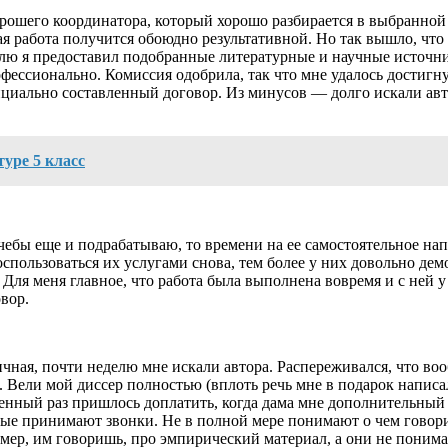
рошего координатора, который хорошо разбирается в выбранной 
 работа получится обоюдно результативной. Но так вышло, что 
ю я предоставил подобранные литературные и научные источник
офессионально. Комиссия одобрила, так что мне удалось достиг
циально составленный договор. Из минусов — долго искали авто
туре 5 класс
чебы еще и подрабатываю, то времени на ее самостоятельное напи
спользоваться их услугами снова, тем более у них довольно дем
. Для меня главное, что работа была выполнена вовремя и с ней 
вор.
ная, почти неделю мне искали автора. Распереживался, что вооб
. Вели мой диссер полностью (вплоть речь мне в подарок написал
твенный раз пришлось доплатить, когда дама мне дополнительный
рые принимают звонки. Не в полной мере понимают о чем говори
мер, им говоришь, про эмпирический материал, а они не понима