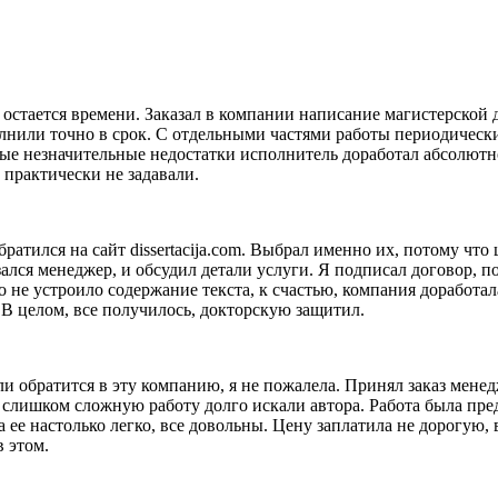
 остается времени. Заказал в компании написание магистерской 
лнили точно в срок. С отдельными частями работы периодически
ные незначительные недостатки исполнитель доработал абсолютн
 практически не задавали.
ратился на сайт dissertacija.com. Выбрал именно их, потому чт
лся менеджер, и обсудил детали услуги. Я подписал договор, пол
о не устроило содержание текста, к счастью, компания доработа
 В целом, все получилось, докторскую защитил.
 обратится в эту компанию, я не пожалела. Принял заказ менедж
 слишком сложную работу долго искали автора. Работа была пред
 ее настолько легко, все довольны. Цену заплатила не дорогую, 
 этом.