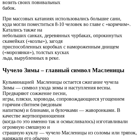
возить своих повивальных
бабок.
При массовых катаниях использовались большие сани,
куда могли поместиться 8-10 человек во главе с «кормчим».
Катались также на
небольших санках, деревянных чурбаках, опрокинутых
скамейках («козлы»), загодя
приспособленных коробках с намороженным днищем
(«морозянки»), толстых кусках
льда, вырубленных в реке.
Чучело Зимы – главный символ Масленицы
Кульминацией Масленицы остается сжигание чучела
Зимы — символ ухода зимы и наступления весны.
Предваряют сожжение песни,
игры, пляски, хороводы, сопровождающиеся угощением
горячим сбитнем (медовым
напитком) и блинами, и булочками — жаворонками. В
качестве жертвоприношения
(когда-то это именно так и осмысливалось) изготавливали
огромную смешную и
страшную куклу — чучело Масленицы из соломы или тряпок,
наряжали его обычно