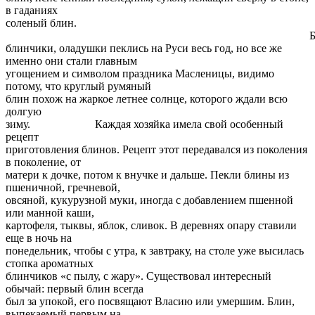
в гаданиях
соленый блин.
Блины
блинчики, оладушки пеклись на Руси весь год, но все же
именно они стали главным
угощением и символом праздника Масленицы, видимо
потому, что круглый румяный
блин похож на жаркое летнее солнце, которого ждали всю
долгую
зиму. Каждая хозяйка имела свой особенный
рецепт
приготовления блинов. Рецепт этот передавался из поколения
в поколение, от
матери к дочке, потом к внучке и дальше. Пекли блины из
пшеничной, гречневой,
овсяной, кукурузной муки, иногда с добавлением пшенной
или манной каши,
картофеля, тыквы, яблок, сливок. В деревнях опару ставили
еще в ночь на
понедельник, чтобы с утра, к завтраку, на столе уже высилась
стопка ароматных
блинчиков «с пылу, с жару». Существовал интересный
обычай: первый блин всегда
был за упокой, его посвящают Власию или умершим. Блин,
выпекаемый первым на