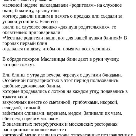
масленой неделе, выкладывали «родителям» на слуховое
окно, божницу, крышу или
могилу, давали нищим в память о предках или съедали за
упокой усопших. Если его
клали на слуховое окошко «для душ родительских», то
обязательно приговаривали:
«Честные родители наши, вот для вашей душки блинок!» В
городах первый блин
отдавался нищему, чтобы он помянул всех усопших.
В обряде похорон Масленицы блин дают в руки чучелу,
которое сожгут.
Ели блины с утра до вечера, чередуя с другими блюдами.
Особенной популярностью в этот период пользовались
сдобные дрожжевые блины,
которые продавались с лотков на каждом углу, подавались в
трактирах и
закусочных вместе со сметанкой, грибочками, икоркой,
селедкой, килькой,
взбитыми сливками, вареньем, медом. Запивали их чаем,
сбитнем, горячим молоком.
В знаменитых петербургских и московских ресторанах
расторопные половые вместе с
карточкой меню клали на столы отпечатанные поздравления с