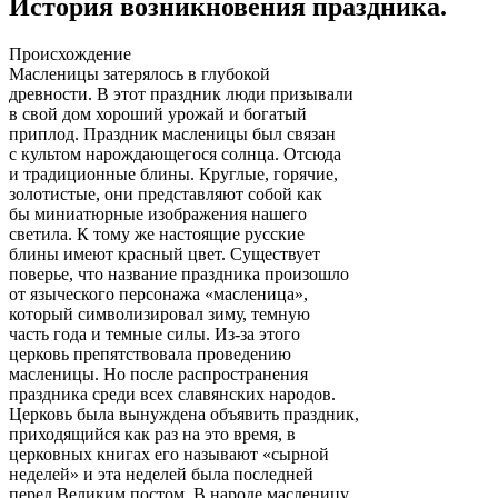
История возникновения праздника.
Происхождение
Масленицы затерялось в глубокой
древности. В этот праздник люди призывали
в свой дом хороший урожай и богатый
приплод. Праздник масленицы был связан
с культом нарождающегося солнца. Отсюда
и традиционные блины. Круглые, горячие,
золотистые, они представляют собой как
бы миниатюрные изображения нашего
светила. К тому же настоящие русские
блины имеют красный цвет. Существует
поверье, что название праздника произошло
от языческого персонажа «масленица»,
который символизировал зиму, темную
часть года и темные силы. Из-за этого
церковь препятствовала проведению
масленицы. Но после распространения
праздника среди всех славянских народов.
Церковь была вынуждена объявить праздник,
приходящийся как раз на это время, в
церковных книгах его называют «сырной
неделей» и эта неделей была последней
перед Великим постом. В народе масленицу