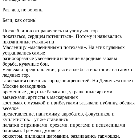
Раз, два, не воронь,
Беги, как огонь!
После блинов отправлялись на улицу -»с гор
покататься, сердцем потешиться». Потому и назывались
праздничные гулянья на
Масленицу «масленичными потехами». На этих гуляньях
устраивались самые
разнообразные увеселения и зимние народные забавы —
борьба, кулачные бои,
медвежьи представления, рысистые бега и катания на санях с
ледяных гор,
завоевания снежных городков-крепостей. На Девичьем поле в
Москве возводились
временные дощатые балаганы, украшенные яркими
вывесками, артисты в маскарадных
костюмах с музыкой и прибаутками зазывали публику, обещая
веселое
представление, пантомиму, акробатов, фокусников и
куплетистов. Тут же ставились
палатки с пряниками, орехами, пирогами и неизменными
блинами. Гремели духовые
оркестры, пиликали шарманки, разливались гармошки,