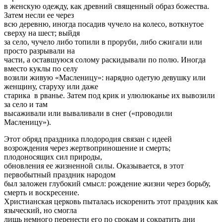
в женскую одежду, как древний священный образ божества.
Затем несли ее через
всю деревню, иногда посадив чучело на колесо, воткнутое
сверху на шест; выйдя
за село, чучело либо топили в проруби, либо сжигали или
просто разрывали на
части, а оставшуюся солому раскидывали по полю. Иногда
вместо куклы по селу
возили живую «Масленицу»: нарядно одетую девушку или
женщину, старуху или даже
старика в рванье. Затем под крик и улюлюканье их вывозили
за село и там
высаживали или вываливали в снег («проводили
Масленицу»).
Этот обряд праздника плодородия связан с идеей
возрождения через жертвоприношение и смерть;
плодоносящих сил природы,
обновления ее жизненной силы. Оказывается, в этот
первобытный праздник народом
был заложен глубокий смысл: рождение жизни через борьбу,
смерть и воскресение.
Христианская церковь пыталась искоренить этот праздник как
языческий, но смогла
лишь немного перенести его по срокам и сократить дни