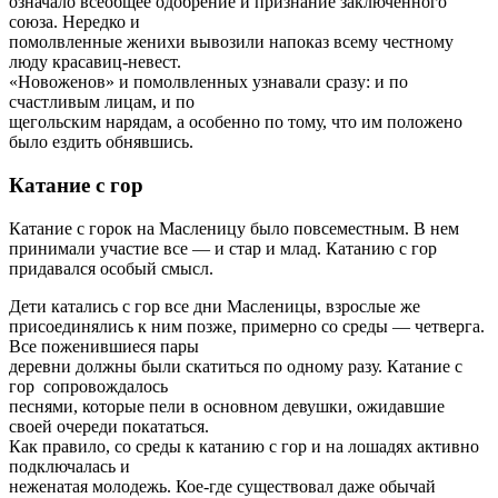
означало всеобщее одобрение и признание заключенного
союза. Нередко и
помолвленные женихи вывозили напоказ всему честному
люду красавиц-невест.
«Новоженов» и помолвленных узнавали сразу: и по
счастливым лицам, и по
щегольским нарядам, а особенно по тому, что им положено
было ездить обнявшись.
Катание с гор
Катание с горок на Масленицу было повсеместным. В нем
принимали участие все — и стар и млад. Катанию с гор
придавался особый смысл.
Дети катались с гор все дни Масленицы, взрослые же
присоединялись к ним позже, примерно со среды — четверга.
Все поженившиеся пары
деревни должны были скатиться по одному разу. Катание с
гор сопровождалось
песнями, которые пели в основном девушки, ожидавшие
своей очереди покататься.
Как правило, со среды к катанию с гор и на лошадях активно
подключалась и
неженатая молодежь. Кое-где существовал даже обычай