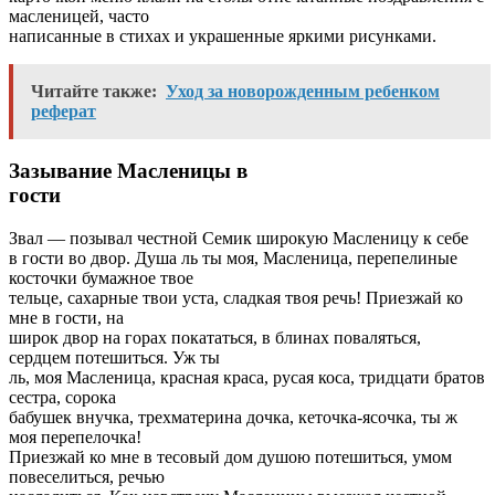
масленицей, часто
написанные в стихах и украшенные яркими рисунками.
Читайте также:
Уход за новорожденным ребенком
реферат
Зазывание Масленицы в
гости
Звал — позывал честной Семик широкую Масленицу к себе
в гости во двор. Душа ль ты моя, Масленица, перепелиные
косточки бумажное твое
тельце, сахарные твои уста, сладкая твоя речь! Приезжай ко
мне в гости, на
широк двор на горах покататься, в блинах поваляться,
сердцем потешиться. Уж ты
ль, моя Масленица, красная краса, русая коса, тридцати братов
сестра, сорока
бабушек внучка, трехматерина дочка, кеточка-ясочка, ты ж
моя перепелочка!
Приезжай ко мне в тесовый дом душою потешиться, умом
повеселиться, речью