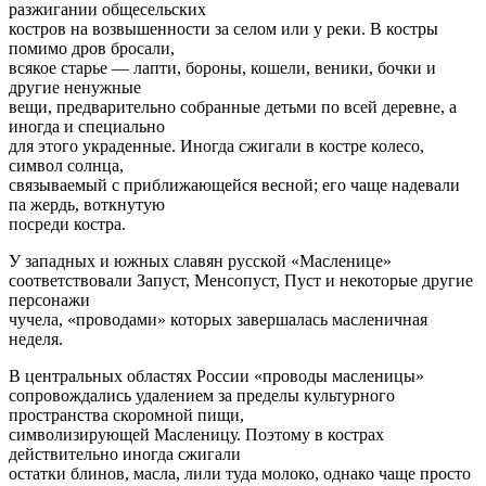
разжигании общесельских
костров на возвышенности за селом или у реки. В костры
помимо дров бросали,
всякое старье — лапти, бороны, кошели, веники, бочки и
другие ненужные
вещи, предварительно собранные детьми по всей деревне, а
иногда и специально
для этого украденные. Иногда сжигали в костре колесо,
символ солнца,
связываемый с приближающейся весной; его чаще надевали
па жердь, воткнутую
посреди костра.
У западных и южных славян русской «Масленице»
соответствовали Запуст, Менсопуст, Пуст и некоторые другие
персонажи
чучела, «проводами» которых завершалась масленичная
неделя.
В центральных областях России «проводы масленицы»
сопровождались удалением за пределы культурного
пространства скоромной пищи,
символизирующей Масленицу. Поэтому в кострах
действительно иногда сжигали
остатки блинов, масла, лили туда молоко, однако чаще просто