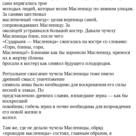
сани впрягались трое
молодых людей, которые везли Масленицу по зимним улицам.
За санями шествовал
масленичный «поезд»: целая вереница саней,
сопровождавших Масленицу. За
околицей устраивался большой костер. Давали чучелу
Масленицы блин, после чего
«Сударыня — Масленица» сжигалась на костре со словами:
«Гори, блины, гори,
Масленица!» Блинами как бы хоронили Масленицу, принося
их в жертву (блины
бросали в костер) как символ будущего плодородия.
Ритуальное сжигание чучела Масленицы тоже имело
древний смысл: уничтожение
символа зимы было необходимо для воскрешения его силы
весной в злаках. По
представлению древних славян, взошедшие зерна — как бы
воскресший
покойник; гибель зерна в почве необходима для возрождения
его новой жизни в
колосе.
Там же, где не делали чучела Масленицы, обряд
«проводов масленицы» состоял, главным образом, в