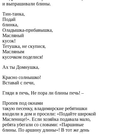
и выпрашивали блины.
Тин-танка,
Подай
блинка,
Оладышка-прибавышка,
Масляный
кусок!
Тетушка, не скупися,
Масляным
кусочком поделися!
Ах ты Домнушка,
Красно солнышко!
Вставай с печи,
Гляди в печь, Не пора ли блины печь! –
Пропев под окнами
такую песенку, владимирские ребятишки
входили в дом и просили: «Подайте широкой
Масленице!». Если хозяйка подавала мало,
ребята убегали со словами: «Паршивые
блины. По аршину длины»! В тот же день