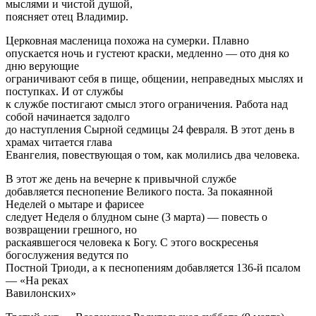
мыслями и чистой душой,
поясняет отец Владимир.
Церковная масленица похожа на сумерки. Плавно
опускается ночь и густеют краски, медленно — ото дня ко
дню верующие
ограничивают себя в пище, общении, неправедных мыслях и
поступках. И от службы
к службе постигают смысл этого ограничения. Работа над
собой начинается задолго
до наступления Сырной седмицы 24 февраля. В этот день в
храмах читается глава
Евангелия, повествующая о том, как молились два человека.
В этот же день на вечерне к привычной службе
добавляется песнопение Великого поста. За покаянной
Неделей о мытаре и фарисее
следует Неделя о блудном сыне (3 марта) — повесть о
возвращении грешного, но
раскаявшегося человека к Богу. С этого воскресенья
богослужения ведутся по
Постной Триоди, а к песнопениям добавляется 136-й псалом
— «На реках
Вавилонских»