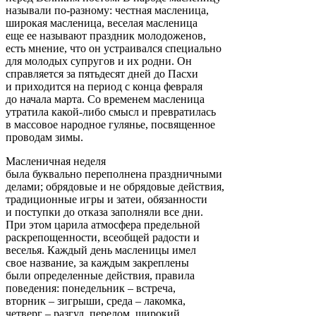
называли по-разному: честная масленица,
широкая масленица, веселая масленица
еще ее называют праздник молодоженов,
есть мнение, что он устраивался специально
для молодых супругов и их родни. Он
справляется за пятьдесят дней до Пасхи
и приходится на период с конца февраля
до начала марта. Со временем масленица
утратила какой-либо смысл и превратилась
в массовое народное гулянье, посвященное
проводам зимы.
Масленичная неделя
была буквально переполнена праздничными
делами; обрядовые и не обрядовые действия,
традиционные игры и затеи, обязанности
и поступки до отказа заполняли все дни.
При этом царила атмосфера предельной
раскрепощенности, всеобщей радости и
веселья. Каждый день масленицы имел
свое название, за каждым закреплены
были определенные действия, правила
поведения: понедельник – встреча,
вторник – зигрыши, среда – лакомка,
четверг – разгул, перелом, широкий