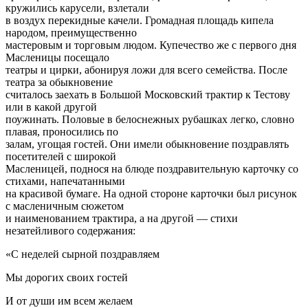
кружились карусели, взлетали
в воздух перекидные качели. Громадная площадь кипела
народом, преимущественно
мастеровым и торговым людом. Купечество же с первого дня
Масленицы посещало
театры и цирки, абонируя ложи для всего семейства. После
театра за обыкновение
считалось заехать в Большой Московский трактир к Тестову
или в какой другой
поужинать. Половые в белоснежных рубашках легко, словно
плавая, проносились по
залам, угощая гостей. Они имели обыкновение поздравлять
посетителей с широкой
Масленицей, поднося на блюде поздравительную карточку со
стихами, напечатанными
на красивой бумаге. На одной стороне карточки был рисунок
с масленичным сюжетом
и наименованием трактира, а на другой — стихи
незатейливого содержания:
«С неделей сырной поздравляем
Мы дорогих своих гостей
И от души им всем желаем