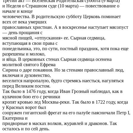
Третий акт — Вселенская Родительская суббота (9 марта)
и Неделя о Страшном суде (10 марта) — повествование о
начале и конце
человечества. В родительскую субботу Церковь поминает
всех от века умерших
православных христиан. А в воскресенье наступает мясопуст
— день прощания с
мясной пищей, «отпускания» ее. Сырная седмица,
вступающая в свои права с
понедельника, это, по сути, постный праздник, хотя пока еще
разрешены и молоко,
и яйца. В церковных стенах Сырная седмица осенена
молитвой святого Ефрема
Сирина о даре покаяния. Но за стенами православный люд,
включая и духовенство,
веселится напропалую, будто стремясь наесться, нагуляться
перед Великим постом.
Так было в 1476 году, когда Иван Грозный наблюдал, как в
кулачном бою его с речники
кропят кровью лед Москвы-реки. Так было в 1722 году, когда
у Красных ворот был
сооружен гигантский фрегат на его палубе паясничали Петр I,
Екатерина и
придворные в масках волков, журавлей и драконов. Так
осталось и по сей день.