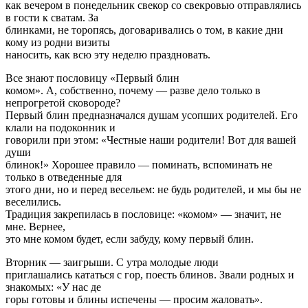
как вечером в понедельник свекор со свекровью отправлялись
в гости к сватам. За
блинками, не торопясь, договаривались о том, в какие дни
кому из родни визиты
наносить, как всю эту неделю праздновать.
Все знают пословицу «Первый блин
комом». А, собственно, почему — разве дело только в
непрогретой сковороде?
Первый блин предназначался душам усопших родителей. Его
клали на подоконник и
говорили при этом: «Честные наши родители! Вот для вашей
души
блинок!» Хорошее правило — поминать, вспоминать не
только в отведенные для
этого дни, но и перед весельем: не будь родителей, и мы бы не
веселились.
Традиция закрепилась в пословице: «комом» — значит, не
мне. Вернее,
это мне комом будет, если забуду, кому первый блин.
Вторник — заигрыши. С утра молодые люди
приглашались кататься с гор, поесть блинов. Звали родных и
знакомых: «У нас де
горы готовы и блины испечены — просим жаловать».