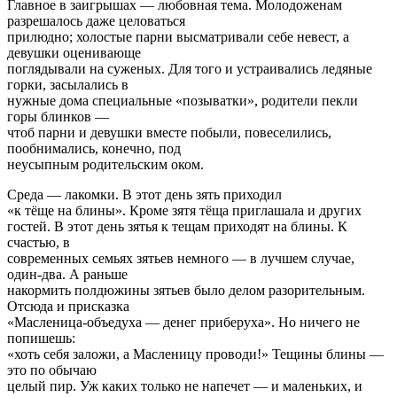
Главное в заигрышах — любовная тема. Молодоженам
разрешалось даже целоваться
прилюдно; холостые парни высматривали себе невест, а
девушки оценивающе
поглядывали на суженых. Для того и устраивались ледяные
горки, засылались в
нужные дома специальные «позыватки», родители пекли
горы блинков —
чтоб парни и девушки вместе побыли, повеселились,
пообнимались, конечно, под
неусыпным родительским оком.
Среда — лакомки. В этот день зять приходил
«к тёще на блины». Кроме зятя тёща приглашала и других
гостей. В этот день зятья к тещам приходят на блины. К
счастью, в
современных семьях зятьев немного — в лучшем случае,
один-два. А раньше
накормить полдюжины зятьев было делом разорительным.
Отсюда и присказка
«Масленица-объедуха — денег приберуха». Но ничего не
попишешь:
«хоть себя заложи, а Масленицу проводи!» Тещины блины —
это по обычаю
целый пир. Уж каких только не напечет — и маленьких, и