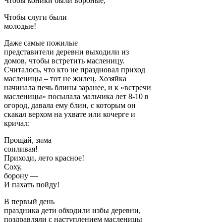
Чтобы коники были вороные,
Чтобы слуги были
молодые!
Даже самые пожилые
представители деревни выходили из
домов, чтобы встретить масленицу.
Считалось, что кто не праздновал приход
масленицы – тот не жилец. Хозяйка
начинала печь блины заранее, и к «встречи
масленицы» посылала мальчика лет 8-10 в
огород, давала ему блин, с которым он
скакал верхом на ухвате или кочерге и
кричал:
Прощай, зима
сопливая!
Приходи, лето красное!
Соху,
борону —
И пахать пойду!
В первый день
праздника дети обходили избы деревни,
поздравляли с наступлением масленицы