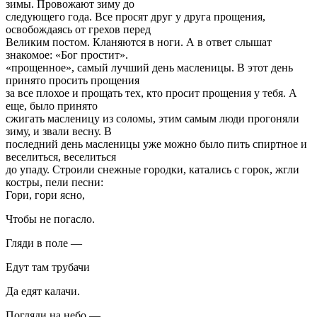
зимы. Провожают зиму до
следующего года. Все просят друг у друга прощения,
освобождаясь от грехов перед
Великим постом. Кланяются в ноги. А в ответ слышат
знакомое: «Бог простит».
«прощенное», самый лучший день масленицы. В этот день
принято просить прощения
за все плохое и прощать тех, кто просит прощения у тебя. А
еще, было принято
сжигать масленицу из соломы, этим самым люди прогоняли
зиму, и звали весну. В
последний день масленицы уже можно было пить спиртное и
веселиться, веселиться
до упаду. Строили снежные городки, катались с горок, жгли
костры, пели песни:
Гори, гори ясно,
Чтобы не погасло.
Гляди в поле —
Едут там трубачи
Да едят калачи.
Погляди на небо —