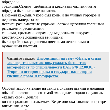
обрядов и
традиций.Самым любимым и красивым масленичным
обрядом было катание на санях.
Выезжал каждый, у кого был конь, и по улицам городов и
деревень наперегонки
неслись разномастные упряжки: богачи щеголяли холеными
рысаками и расписными
санками, крытыми коврами да медвежьими шкурами,
крестьянские лошаденки вычищены
были до блеска, украшены цветными ленточками и
бумажными цветами.
Читайте также:
Диссертация на тему «Язык и стиль
законодательных актов», скачать бесплатно
автореферат по специальности ВАК РФ 12.00.01 -
Теория и история права и государства; история
учений о праве и государстве
Особый задор катанию на санях придавал давний народный
обычай: поженившиеся зимой «молодые» ездили по улицам
«казать себя», делали
визиты родным и знакомым. Везде они оказывались в центре
внимания, и это