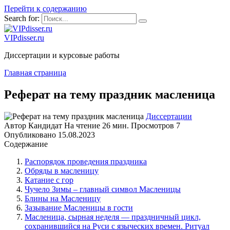
Перейти к содержанию
Search for:
VIPdisser.ru
Диссертации и курсовые работы
Главная страница
Реферат на тему праздник масленица
Диссертации
Автор
Кандидат
На чтение
26 мин.
Просмотров
7
Опубликовано
15.08.2023
Содержание
Распорядок проведения праздника
Обряды в масленицу
Катание с гор
Чучело Зимы – главный символ Масленицы
Блины на Масленицу
Зазывание Масленицы в гости
Масленица, сырная неделя — праздничный цикл,
сохранившийся на Руси с языческих времен. Ритуал