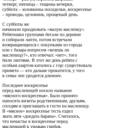
четверг, пятница – тещины вечерки,
суббота – золовкины посиделки, воскресенье
– проводы, целовник, прощеный день.
С субботы же
начинали праздновать «малую масленку».
Ребятишки группами бегали по деревне
и собирали лапти, потом встречали
возвращающихся с покупками из города
или с базара вопросом «везешь ли
масленицу?», кто отвечал: «нет», того
били лаптями. В этот же день ребята с
особым азартом катались с гор: существовала
примета — кто дальше прокатится, у того
в семье лен уродится длиннее.
Последнее воскресенье
перед масленицей носило название
«мясного воскресенья». Было принято
наносить визиты родственникам, друзьям,
соседям и приглашать в гости на масленицу.
В «мясное» воскресенье тесть ездил
звать зятя «доедать барана». Считалось,
что ненастье в воскресенье перед
масленицей к урожаю грибов.