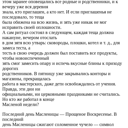
этом заранее оповещались все родные и родственники, и к
вечеру уже вся деревня
знала, кто приглашен, а кто нет. И если приглашенья не
последовало, то теща
была обижена на всю жизнь, и зять уже никак не мог
исправить своей оплошности.
А сам ритуал состоял в следующем, каждая теща должна
накануне, вечером отослать
в дом зятя всю утварь: сковороды, плошки, котел и т. д., для
замеса теста, а
тесть в свою очередь должен был поставить все продукты,
чтобы новоиспеченный
зять смог замесить опару и испечь вкусные блины к приходу
дорогих
родственников. В пятницу уже закрывались конторы и
магазины, прекращалась
работа в мастерских, даже дети освобождались от учения.
Правда, эти дни ни
официальными, ни церковными праздниками не считались.
Но кто же работал в конце
Масленой недели?
Последний день Масленицы — Прощеное Воскресенье. В
последний
день Масленицы сжигают соломенное чучело — символ