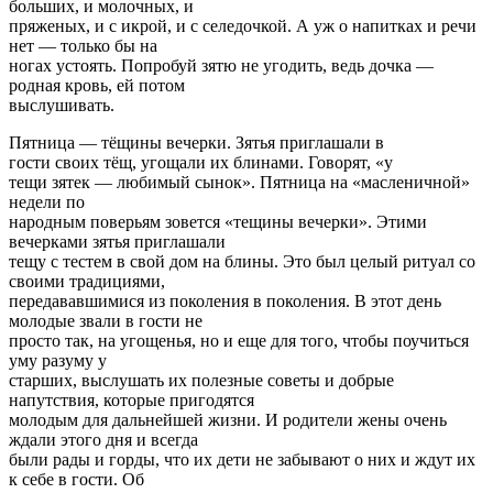
больших, и молочных, и
пряженых, и с икрой, и с селедочкой. А уж о напитках и речи
нет — только бы на
ногах устоять. Попробуй зятю не угодить, ведь дочка —
родная кровь, ей потом
выслушивать.
Пятница — тёщины вечерки. Зятья приглашали в
гости своих тёщ, угощали их блинами. Говорят, «у
тещи зятек — любимый сынок». Пятница на «масленичной»
недели по
народным поверьям зовется «тещины вечерки». Этими
вечерками зятья приглашали
тещу с тестем в свой дом на блины. Это был целый ритуал со
своими традициями,
передававшимися из поколения в поколения. В этот день
молодые звали в гости не
просто так, на угощенья, но и еще для того, чтобы поучиться
уму разуму у
старших, выслушать их полезные советы и добрые
напутствия, которые пригодятся
молодым для дальнейшей жизни. И родители жены очень
ждали этого дня и всегда
были рады и горды, что их дети не забывают о них и ждут их
к себе в гости. Об