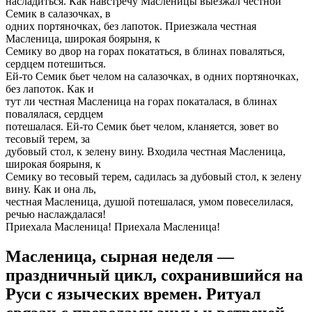
насладиться. Как навстречу Масленицы выезжал честной
Семик в салазочках, в
одних портяночках, без лапоток. Приезжала честная
Масленица, широкая боярыня, к
Семику во двор на горах покататься, в блинах поваляться,
сердцем потешиться.
Ей-то Семик бьет челом на салазочках, в одних портяночках,
без лапоток. Как и
тут ли честная Масленица на горах покаталася, в блинах
повалялася, сердцем
потешалася. Ей-то Семик бьет челом, кланяется, зовет во
тесовый терем, за
дубовый стол, к зелену вину. Входила честная Масленица,
широкая боярыня, к
Семику во тесовый терем, садилась за дубовый стол, к зелену
вину. Как и она ль,
честная Масленица, душой потешалася, умом повеселилася,
речью наслаждалася!
Приехала Масленица! Приехала Масленица!
Масленица, сырная неделя —
праздничный цикл, сохранившийся на
Руси с языческих времен. Ритуал