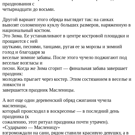
празднования с
четырнадцати до восьми.
Другой вариант этого обряда выглядит так: на санках
вывозят соломенную куклу больших размеров, наряженную в
национальный костюм.
Это Зима. Ее устанавливают в центре костровой площадки и
прощаются с ней
шутками, песнями, танцами, ругая ее за морозы и зимний
голод и благодаря за
веселые зимние забавы. После этого чучело поджигают под
веселые возгласы и
песни. Когда же Зима сгорит — финальная забава завершает
праздник:
молодежь прыгает через костер. Этим состязанием в веселье и
ловкости и
завершается праздник Масленицы.
А вот еще один деревенский обряд сжигания чучела
масленицы,
который происходил в воскресенье — в последний день
праздника (к
сожалению, этот ритуал праздника почти утрачен).
«Сударыню — Масленицу»
взгромождали на сани, рядом ставили красивую девушку, а в