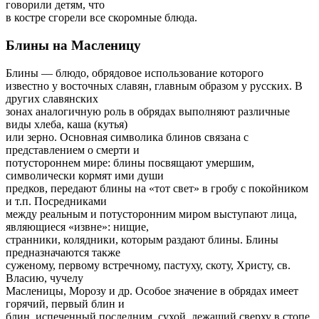
говорили детям, что
в костре сгорели все скоромные блюда.
Блины на Масленицу
Блины — блюдо, обрядовое использование которого
известно у восточных славян, главным образом у русских. В
других славянских
зонах аналогичную роль в обрядах выполняют различные
виды хлеба, каша (кутья)
или зерно. Основная символика блинов связана с
представлением о смерти и
потустороннем мире: блины посвящают умершим,
символически кормят ими души
предков, передают блины на «тот свет» в гробу с покойником
и т.п. Посредниками
между реальным и потусторонним миром выступают лица,
являющиеся «извне»: нищие,
странники, колядники, которым раздают блины. Блины
предназначаются также
суженому, первому встречному, пастуху, скоту, Христу, св.
Власию, чучелу
Масленицы, Морозу и др. Особое значение в обрядах имеет
горячий, первый блин и
блин, испеченный последним, сухой, лежащий сверху в стопе,