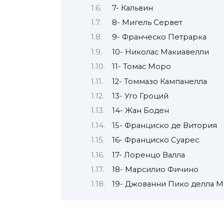
7- Кальвин
8- Мигель Сервет
9- Франческо Петрарка
10- Николас Макиавелли
11- Томас Моро
12- Томмазо Кампанелла
13- Уго Гроций
14- Жан Боден
15- Франциско де Витория
16- Франциско Суарес
17- Лоренцо Валла
18- Марсилио Фичино
19- Джованни Пико делла 