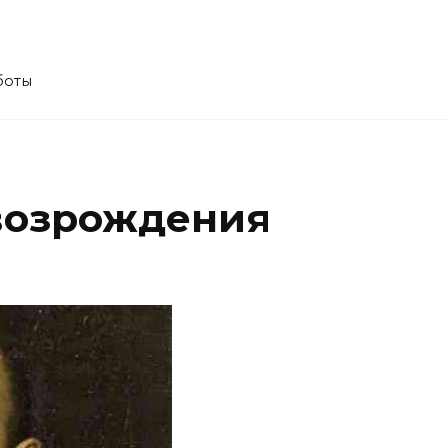
боты
возрождения