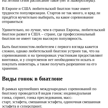
На летний сезон расписание такое (бег и лыжероллеры):
В Европе и США любительский биатлон тоже имеет
трудности популяризации. Стартов не так много, и вряд ли
придётся мучительно выбирать, на какое соревнование
отправиться:
Удивительно, но лучше, чем в странах Европы, любительский
биатлон развит в США – стране, где профессиональный
биатлон не имеет такую высокую популярность.
Быть биатлонистом-любителем с первого взгляда кажется
сложно, однако любительский биатлон устроен так, что на
соревнованиях и на тренировках участникам предоставляют
винтовки, и у спортсменов нет необходимости искать и
покупать инвентарь, а также получать разрешение на его
хранение.
Виды гонок в биатлоне
В рамках крупнейших международных соревнований по
биатлону проводится 8 видов гонок: индивидуальная
гонка, спринт, гонка преследования, масс-
старт, эстафета, смешанная эстафета, одиночная смешанная
эстафета и суперспринт.