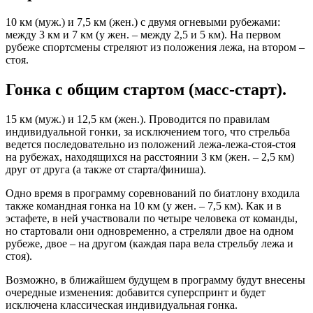
10 км (муж.) и 7,5 км (жен.) с двумя огневыми рубежами:
между 3 км и 7 км (у жен. – между 2,5 и 5 км). На первом
рубеже спортсмены стреляют из положения лежа, на втором –
стоя.
Гонка с общим стартом (масс-старт).
15 км (муж.) и 12,5 км (жен.). Проводится по правилам
индивидуальной гонки, за исключением того, что стрельба
ведется последовательно из положений лежа-лежа-стоя-стоя
на рубежах, находящихся на расстоянии 3 км (жен. – 2,5 км)
друг от друга (а также от старта/финиша).
Одно время в программу соревнований по биатлону входила
также командная гонка на 10 км (у жен. – 7,5 км). Как и в
эстафете, в ней участвовали по четыре человека от команды,
но стартовали они одновременно, а стреляли двое на одном
рубеже, двое – на другом (каждая пара вела стрельбу лежа и
стоя).
Возможно, в ближайшем будущем в программу будут внесены
очередные изменения: добавится суперспринт и будет
исключена классическая индивидуальная гонка.