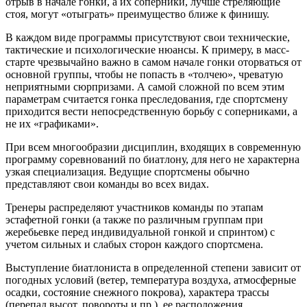
отрыв в начале гонки, а их соперники, лучше стреляющие
стоя, могут «отыграть» преимущество ближе к финишу.
В каждом виде программы присутствуют свои технические,
тактические и психологические нюансы. К примеру, в масс-
старте чрезвычайно важно в самом начале гонки оторваться от
основной группы, чтобы не попасть в «толчею», чреватую
неприятными сюрпризами. А самой сложной по всем этим
параметрам считается гонка преследования, где спортсмену
приходится вести непосредственную борьбу с соперниками, а
не их «графиками».
При всем многообразии дисциплин, входящих в современную
программу соревнований по биатлону, для него не характерна
узкая специализация. Ведущие спортсмены обычно
представляют свои команды во всех видах.
Тренеры распределяют участников команды по этапам
эстафетной гонки (а также по различным группам при
жеребьевке перед индивидуальной гонкой и спринтом) с
учетом сильных и слабых сторон каждого спортсмена.
Выступление биатлониста в определенной степени зависит от
погодных условий (ветер, температура воздуха, атмосферные
осадки, состояние снежного покрова), характера трассы
(перепад высот, повороты и пр.), ее расположения