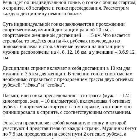
Речь идёт об индивидуальной гонке, о гонке с общим стартом,
о спринте, об эстафете и гонке преследования. Рассмотрим
каждую дисциплину немного ближе:
Суть индивидуальной гонки заключается в прохождении
спортсменом-мужчиной дистанции равной 20 км, а
спортсменом-женщиной дистанцией — 15 км. Что касается
стрельбы, то ведётся она на 4-х рубежах поочередно из
положения лёжа и стоя. Огневые рубежи на дистанции у
мужчин расположены на 4, 8, 12, 16 км, а у женщин – 3,6,9,12
км.
Дисциплина спринт включает в себя дистанции в 10 км для
мужчин и 7.5 км для женщин. В течении гонки спортсменам
необходимо справиться с преодолением трассы двух огневых
рубежей: “лёжка” и “стойка”.
Пасьют, или гонка преследования – это трасса (муж. — 12.5
километров, жен. – 10 километров), включающая 4 огневых
рубежа. Спортсмены стартуют в том порядке, в котором они
финишировали в спринте, с соответствующим отставанием.
Эстафета представляет собой командную гонку, в которой
участвуют 4 представителя от каждой страны. Мужчины бегут
по 7.5 км, преодолевая на своём пути 2 огневых рубежа, а