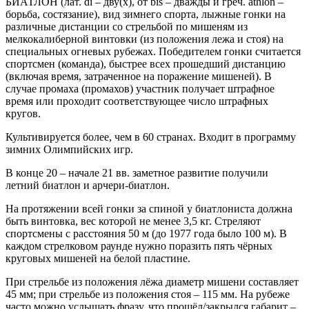
БИАТЛОН (лат. di – дву(х), от bis – дважды и греч. athlon –
борьба, состязание), вид зимнего спорта, лыжные гонки на
различные дистанции со стрельбой по мишеням из
мелкокалиберной винтовки (из положения лежа и стоя) на
специальных огневых рубежах. Победителем гонки считается
спортсмен (команда), быстрее всех прошедший дистанцию
(включая время, затраченное на поражение мишеней). В
случае промаха (промахов) участник получает штрафное
время или проходит соответствующее число штрафных
кругов.
Культивируется более, чем в 60 странах. Входит в программу
зимних Олимпийских игр.
В конце 20 – начале 21 вв. заметное развитие получили
летний биатлон и арчери-биатлон.
На протяжении всей гонки за спиной у биатлониста должна
быть винтовка, вес которой не менее 3,5 кг. Стреляют
спортсмены с расстояния 50 м (до 1977 года было 100 м). В
каждом стрелковом раунде нужно поразить пять чёрных
круговых мишеней на белой пластине.
При стрельбе из положения лёжа диаметр мишени составляет
45 мм; при стрельбе из положения стоя – 115 мм. На рубеже
часто можно услышать фразу, что прошёл/закрылся габарит –