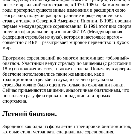
позже и др. альпийских странах, в 1970–1980-е. За минувшие
годы претерпел существенные изменения и расширил свою
географию, получив распространение в ряде европейских
стран, а также в Северной Америке и Японии. В 1982 прошли
первые международные соревнования. В 1991 этот вид спорта
получил официальное признание ФИТА (Международная
федерация стрельбы из лука), которая в настоящее время –
совместно с ИБУ – разыгрывает мировое первенство и Кубок
мира.
Программа соревнований во многом напоминает «обычный»
биатлон. Участники ведут стрельбу по мишеням (с расстояния
18 м) из положения стоя, а также с колена. Поначалу в арчери-
биатлоне использовались такие же мишени, как в
традиционной стрельбе из лука, из-за чего результаты
стрельбы можно было оценить только по окончании гонки.
Сейчас применяются мишени, аналогичные биатлонным, что
позволяет сразу фиксировать попадание или промах
спортсмена.
Летний биатлон.
Зародился как одна из форм летней тренировки биатлонистов,
которые стали устраивать специальные соревнования,