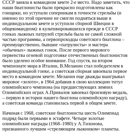
СССР заняла в командном зачете 2-е место. Надо заметить, что
наши биатлонисты были прекрасно подготовлены как
гонщики, но уступали соперникам в точности стрельбы (и
именно по этой причине не смогли подняться выше в
индивидуальном зачете и уступили сборной Швеции в
общекомандном): в культивировавшихся прежде в СССР
гонках лыжных патрулей стрельба была не самой сложной
частью программы, а первопроходцы советского биатлона –
преимущественно, бывшие «патрулисты» и мастера
«обычных» лыжных гонок. После первого мирового
первенства огневой подготовке отечественных биатлонистов
было уделено особое внимание. Год спустя, на втором
чемпионате мира в Италии, В.Меланин стал победителем в
индивидуальной гонке, а советская сборная завоевала первое
место в командном зачете. Меланин еще дважды выигрывал
мировое «золото», в 1964 добавив в свою коллекцию титул
олимпийского чемпиона (на предшествующих зимних
Олимпийских играх А.Привалов завоевал бронзовую медаль,
– первую в истории нашего биатлона олимпийскую награду),
а советская команда становилась первой в общем зачете.
Начиная с 1968, советские биатлонисты шесть Олимпиад
подряд были первыми в эстафете. Четыре золотые
олимпийские награды (1968–1980) у А.Тихонова,
признанного лучшим «стреляющим лыжником» планеты.