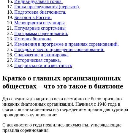
Индивидуальная гонка.
Гонка преследования (персьют).
Подготовка биатлониста.
Биатлон в России.
Мероприятия и турниры
Популярные спортсмены
Программа соревнований.
История биатлона
Изменения в программе и правилах соревнований.
Порядок и место проведения соревнований.
Снаряжение и экипировка
Историческая справка.
Предпосылки и известность
Кратко о главных организационных
обществах – что это такое в биатлоне
До середины двадцатого века всемирно не было признано
никаких биатлонных организаций. Начиная с 1948 года в
связи с возникновением и утверждением правил для турнира
проводилось курирование:
С девяностого года появились документы, утверждающие
правила соревнования: