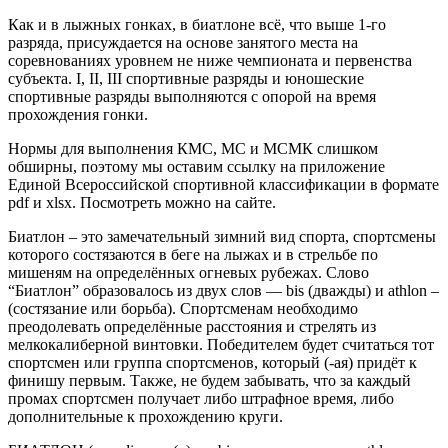
Как и в лыжных гонках, в биатлоне всё, что выше 1-го
разряда, присуждается на основе занятого места на
соревнованиях уровнем не ниже чемпионата и первенства
субъекта. I, II, III спортивные разряды и юношеские
спортивные разряды выполняются с опорой на время
прохождения гонки.
Нормы для выполнения КМС, МС и МСМК слишком
обширны, поэтому мы оставим ссылку на приложение
Единой Всероссийской спортивной классификации в формате
pdf и xlsx. Посмотреть можно на сайте.
Биатлон – это замечательный зимний вид спорта, спортсмены
которого состязаются в беге на лыжах и в стрельбе по
мишеням на определённых огневых рубежах. Слово
“Биатлон” образовалось из двух слов — bis (дважды) и athlon –
(состязание или борьба). Спортсменам необходимо
преодолевать определённые расстояния и стрелять из
мелкокалиберной винтовки. Победителем будет считаться тот
спортсмен или группа спортсменов, который (-ая) придёт к
финишу первым. Также, не будем забывать, что за каждый
промах спортсмен получает либо штрафное время, либо
дополнительные к прохождению круги.