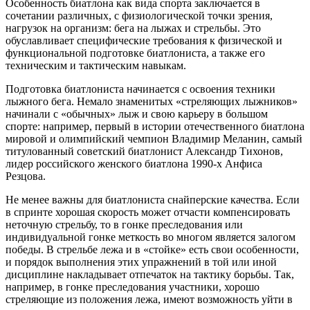
Особенность биатлона как вида спорта заключается в
сочетании различных, с физиологической точки зрения,
нагрузок на организм: бега на лыжах и стрельбы. Это
обуславливает специфические требования к физической и
функциональной подготовке биатлониста, а также его
техническим и тактическим навыкам.
Подготовка биатлониста начинается с освоения техники
лыжного бега. Немало знаменитых «стреляющих лыжников»
начинали с «обычных» лыж и свою карьеру в большом
спорте: например, первый в истории отечественного биатлона
мировой и олимпийский чемпион Владимир Меланин, самый
титулованный советский биатлонист Александр Тихонов,
лидер российского женского биатлона 1990-х Анфиса
Резцова.
Не менее важны для биатлониста снайперские качества. Если
в спринте хорошая скорость может отчасти компенсировать
неточную стрельбу, то в гонке преследования или
индивидуальной гонке меткость во многом является залогом
победы. В стрельбе лежа и в «стойке» есть свои особенности,
и порядок выполнения этих упражнений в той или иной
дисциплине накладывает отпечаток на тактику борьбы. Так,
например, в гонке преследования участники, хорошо
стреляющие из положения лежа, имеют возможность уйти в