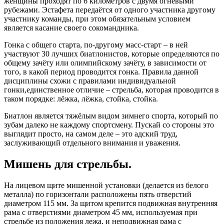
женщины проходят по 6 километров с двумя огневыми
рубежами. Эстафета передаётся от одного участника другому
участнику команды, при этом обязательным условием
является касание своего сокомандника.
Гонка с общего старта, по-другому масс-старт – в ней
участвуют 30 лучших биатлонистов, которые определяются по
общему зачёту или олимпийскому зачёту, в зависимости от
того, в какой период проводится гонка. Правила данной
дисциплины схожи с правилами индивидуальной
гонки,единственное отличие – стрельба, которая проводится в
таком порядке: лёжка, лёжка, стойка, стойка.
Биатлон является тяжёлым видом зимнего спорта, который по
зубам далеко не каждому спортсмену. Пускай со стороны это
выглядит просто, на самом деле – это адский труд,
заслуживающий отдельного внимания и уважения.
Мишень для стрельбы.
На лицевом щите мишенной установки (делается из белого
металла) по горизонтали расположены пять отверстий
диаметром 115 мм. За щитом крепится подвижная внутренняя
рама с отверстиями диаметром 45 мм, используемая при
стрельбе из положения лежа, и неподвижная рама с