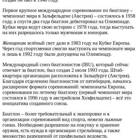
Первое крупное международное соревнование по биатлону –
чемпионат мира в Зальфельдене (Австрия) – состоялось в 1958
году, а спустя два года биатлон дебютировал на Олимпиаде.
Кубки мира ведут свою историю с 1978 года, тогда выступать
на них разрешалось только мужчинам и юниорам.
Женщинам зелёный свет дали в 1983 году на Кубке Европы.
Через год спортсменки смогли выступить на чемпионате мира
и лишь в 1992 году были допущены на Олимпиаду.
Международный союз биатлонистов (IBU), который сейчас
отвечает за биатлон, был создан 2 июля 1993 года. Штаб-
квартира организации расположена в Зальцбурге (Австрия).
Благодаря отделению биатлонистов от пятиборцев, началось
расширение формата соревнований: чемпионаты Европы,
соревнования по летнему биатлону (первый чемпионат мира
состоялся в 1996 году в австрийском Хохфильцене) – всё это
инициатива созданного союза.
Биатлон – более требовательный к экипировке и к
организации соревнований вид спорта, нежели лыжные
гонки. Необходимо разрешение на покупку и хранение
оружия, есть нужда в организации стрельбища, а также
множество разрешений от профильных ведомств.