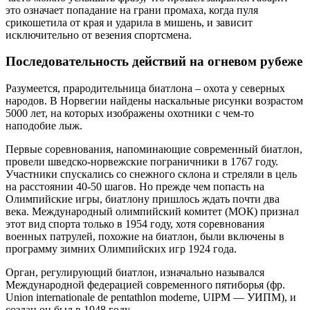
это означает попадание на грани промаха, когда пуля
срикошетила от края и ударила в мишень, и зависит
исключительно от везения спортсмена.
Последовательность действий на огневом рубеже
Разумеется, прародительница биатлона – охота у северных
народов. В Норвегии найдены наскальные рисунки возрастом
5000 лет, на которых изображены охотники с чем-то
наподобие лыж.
Первые соревнования, напоминающие современный биатлон,
провели шведско-норвежские пограничники в 1767 году.
Участники спускались со снежного склона и стреляли в цель
на расстоянии 40-50 шагов. Но прежде чем попасть на
Олимпийские игры, биатлону пришлось ждать почти два
века. Международный олимпийский комитет (МОК) признал
этот вид спорта только в 1954 году, хотя соревнования
военных патрулей, похожие на биатлон, были включены в
программу зимних Олимпийских игр 1924 года.
Орган, регулирующий биатлон, изначально назывался
Международной федерацией современного пятиборья (фр.
Union internationale de pentathlon moderne, UIPM — УИПМ), и
создан он был в 1948 году.