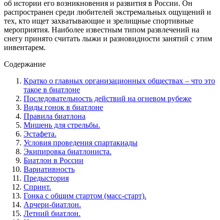
об истории его возникновения и развития в России. Он
распространен среди любителей экстремальных ощущений и
тех, кто ищет захватывающие и зрелищные спортивные
мероприятия. Наиболее известным типом развлечений на
снегу принято считать лыжи и разновидности занятий с этим
инвентарем.
Содержание
Кратко о главных организационных обществах – что это
такое в биатлоне
Последовательность действий на огневом рубеже
Виды гонок в биатлоне
Правила биатлона
Мишень для стрельбы.
Эстафета.
Условия проведения спартакиады
Экипировка биатлониста.
Биатлон в России
Вариативность
Предыстория
Спринт.
Гонка с общим стартом (масс-старт).
Арчери-биатлон.
Летний биатлон.