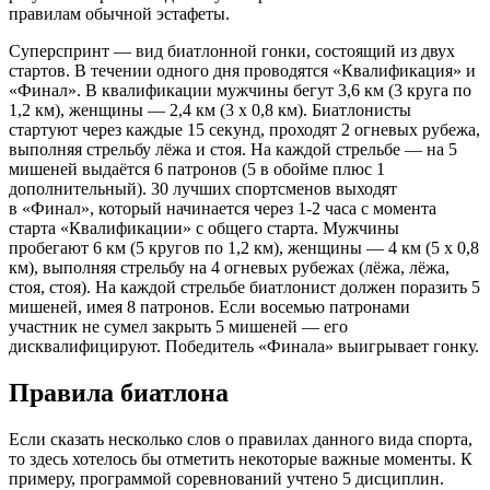
правилам обычной эстафеты.
Суперспринт — вид биатлонной гонки, состоящий из двух
стартов. В течении одного дня проводятся «Квалификация» и
«Финал». В квалификации мужчины бегут 3,6 км (3 круга по
1,2 км), женщины — 2,4 км (3 х 0,8 км). Биатлонисты
стартуют через каждые 15 секунд, проходят 2 огневых рубежа,
выполняя стрельбу лёжа и стоя. На каждой стрельбе — на 5
мишеней выдаётся 6 патронов (5 в обойме плюс 1
дополнительный). 30 лучших спортсменов выходят
в «Финал», который начинается через 1-2 часа с момента
старта «Квалификации» с общего старта. Мужчины
пробегают 6 км (5 кругов по 1,2 км), женщины — 4 км (5 х 0,8
км), выполняя стрельбу на 4 огневых рубежах (лёжа, лёжа,
стоя, стоя). На каждой стрельбе биатлонист должен поразить 5
мишеней, имея 8 патронов. Если восемью патронами
участник не сумел закрыть 5 мишеней — его
дисквалифицируют. Победитель «Финала» выигрывает гонку.
Правила биатлона
Если сказать несколько слов о правилах данного вида спорта,
то здесь хотелось бы отметить некоторые важные моменты. К
примеру, программой соревнований учтено 5 дисциплин.