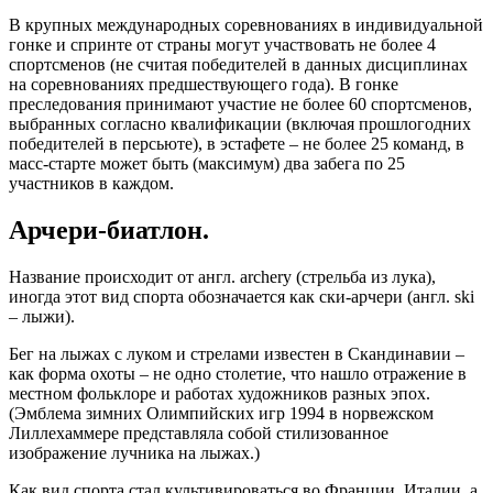
В крупных международных соревнованиях в индивидуальной
гонке и спринте от страны могут участвовать не более 4
спортсменов (не считая победителей в данных дисциплинах
на соревнованиях предшествующего года). В гонке
преследования принимают участие не более 60 спортсменов,
выбранных согласно квалификации (включая прошлогодних
победителей в персьюте), в эстафете – не более 25 команд, в
масс-старте может быть (максимум) два забега по 25
участников в каждом.
Арчери-биатлон.
Название происходит от англ. archery (стрельба из лука),
иногда этот вид спорта обозначается как ски-арчери (англ. ski
– лыжи).
Бег на лыжах с луком и стрелами известен в Скандинавии –
как форма охоты – не одно столетие, что нашло отражение в
местном фольклоре и работах художников разных эпох.
(Эмблема зимних Олимпийских игр 1994 в норвежском
Лиллехаммере представляла собой стилизованное
изображение лучника на лыжах.)
Как вид спорта стал культивироваться во Франции, Италии, а