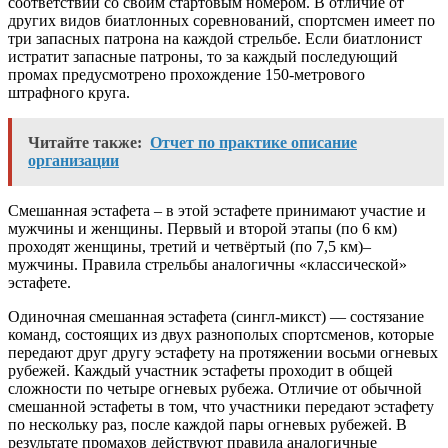
соответствии со своим стартовым номером. В отличие от
других видов биатлонных соревнований, спортсмен имеет по
три запасных патрона на каждой стрельбе. Если биатлонист
истратит запасные патроны, то за каждый последующий
промах предусмотрено прохождение 150-метрового
штрафного круга.
Читайте также:
Отчет по практике описание
организации
Смешанная эстафета – в этой эстафете принимают участие и
мужчины и женщины. Первый и второй этапы (по 6 км)
проходят женщины, третий и четвёртый (по 7,5 км)–
мужчины. Правила стрельбы аналогичны «классической»
эстафете.
Одиночная смешанная эстафета (сингл-микст) — состязание
команд, состоящих из двух разнополых спортсменов, которые
передают друг другу эстафету на протяжении восьми огневых
рубежей. Каждый участник эстафеты проходит в общей
сложности по четыре огневых рубежа. Отличие от обычной
смешанной эстафеты в том, что участники передают эстафету
по нескольку раз, после каждой пары огневых рубежей. В
результате промахов действуют правила аналогичные