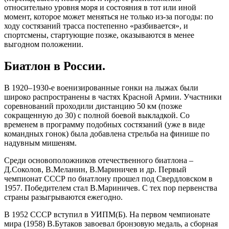
относительно уровня моря и состояния в тот или иной
момент, которое может меняться не только из-за погоды: по
ходу состязаний трасса постепенно «разбивается», и
спортсмены, стартующие позже, оказываются в менее
выгодном положении.
Биатлон в России.
В 1920–1930-е военизированные гонки на лыжах были
широко распространены в частях Красной Армии. Участники
соревнований проходили дистанцию 50 км (позже
сокращенную до 30) с полной боевой выкладкой. Со
временем в программу подобных состязаний (уже в виде
командных гонок) была добавлена стрельба на финише по
надувным мишеням.
Среди основоположников отечественного биатлона –
Д.Соколов, В.Меланин, В.Мариничев и др. Первый
чемпионат СССР по биатлону прошел под Свердловском в
1957. Победителем стал В.Мариничев. С тех пор первенства
страны разыгрываются ежегодно.
В 1952 СССР вступил в УИПМ(Б). На первом чемпионате
мира (1958) В.Бутаков завоевал бронзовую медаль, а сборная