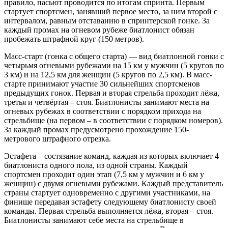
правило, пасьют проводится по итогам спринта. Первым
стартует спортсмен, занявший первое место, за ним второй с
интервалом, равным отставанию в спринтерской гонке. За
каждый промах на огневом рубеже биатлонист обязан
пробежать штрафной круг (150 метров).
Масс-старт (гонка с общего старта) — вид биатлонной гонки с
четырьмя огневыми рубежами на 15 км у мужчин (5 кругов по
3 км) и на 12,5 км для женщин (5 кругов по 2,5 км). В масс-
старте принимают участие 30 сильнейших спортсменов
предыдущих гонок. Первая и вторая стрельба проходит лёжа,
третья и четвёртая – стоя. Биатлонисты занимают места на
огневых рубежах в соответствии с порядком прихода на
стрельбище (на первом – в соответствии с порядком номеров).
За каждый промах предусмотрено прохождение 150-
метрового штрафного отрезка.
Эстафета – состязание команд, каждая из которых включает 4
биатлониста одного пола, из одной страны. Каждый
спортсмен проходит один этап (7,5 км у мужчин и 6 км у
женщин) с двумя огневыми рубежами. Каждый представитель
страны стартует одновременно с другими участниками, на
финише передавая эстафету следующему биатлонисту своей
команды. Первая стрельба выполняется лёжа, вторая – стоя.
Биатлонисты занимают себе места на стрельбище в