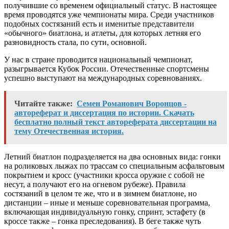
получившие со временем официальный статус. В настоящее
время проводятся уже чемпионаты мира. Среди участников
подобных состязаний есть и именитые представители
«обычного» биатлона, и атлеты, для которых летняя его
разновидность стала, по сути, основной.
У нас в стране проводится национальный чемпионат,
разыгрывается Кубок России. Отечественные спортсмены
успешно выступают на международных соревнованиях.
Читайте также:
Семен Романович Воронцов -
автореферат и диссертация по истории. Скачать
бесплатно полный текст автореферата диссертации на
тему Отечественная история.
Летний биатлон подразделяется на два основных вида: гонки
на роликовых лыжах по трассам со специальным асфальтовым
покрытием и кросс (участники кросса оружие с собой не
несут, а получают его на огневом рубеже). Правила
состязаний в целом те же, что и в зимнем биатлоне, но
дистанции – иные и меньше соревновательная программа,
включающая индивидуальную гонку, спринт, эстафету (в
кроссе также – гонка преследования). В беге также чуть