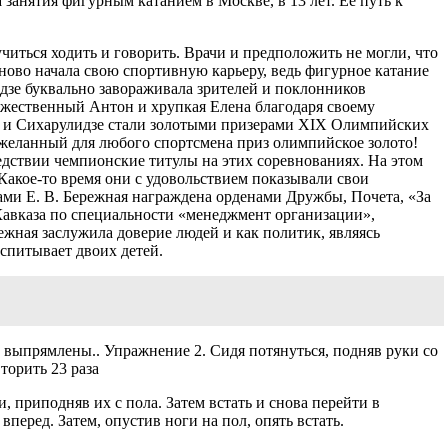
занятия фигурным катанием в Москве, в 13 лет. Ее путь к
читься ходить и говорить. Врачи и предположить не могли, что
заново начала свою спортивную карьеру, ведь фигурное катание
идзе буквально завораживала зрителей и поклонников
жественный Антон и хрупкая Елена благодаря своему
ная и Сихарулидзе стали золотыми призерами XIX Олимпийских
и желанный для любого спортсмена приз олимпийское золото!
едствии чемпионские титулы на этих соревнованиях. На этом
Какое-то время они с удовольствием показывали свои
ами Е. В. Бережная награждена орденами Дружбы, Почета, «За
Кавказа по специальности «менеджмент организации»,
ежная заслужила доверие людей и как политик, являясь
оспитывает двоих детей.
 выпрямлены.. Упражнение 2. Сидя потянуться, подняв руки со
торить 23 раза
и, приподняв их с пола. Затем встать и снова перейти в
вперед. Затем, опустив ноги на пол, опять встать.