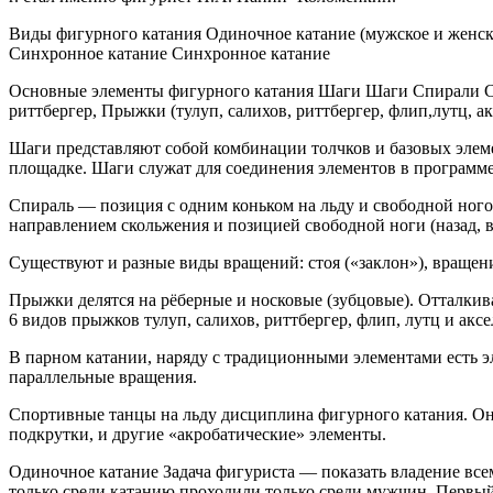
Виды фигурного катания Одиночное катание (мужское и женск
Синхронное катание Синхронное катание
Основные элементы фигурного катания Шаги Шаги Спирали Спи
риттбергер, Прыжки (тулуп, салихов, риттбергер, флип,лутц, ак
Шаги представляют собой комбинации толчков и базовых элемен
площадке. Шаги служат для соединения элементов в программе
Спираль — позиция с одним коньком на льду и свободной ногой
направлением скольжения и позицией свободной ноги (назад, вп
Существуют и разные виды вращений: стоя («заклон»), вращени
Прыжки делятся на рёберные и носковые (зубцовые). Отталкив
6 видов прыжков тулуп, салихов, риттбергер, флип, лутц и аксе
В парном катании, наряду с традиционными элементами есть э
параллельные вращения.
Спортивные танцы на льду дисциплина фигурного катания. Он
подкрутки, и другие «акробатические» элементы.
Одиночное катание Задача фигуриста — показать владение вс
только среди катанию проходили только среди мужчин. Первый