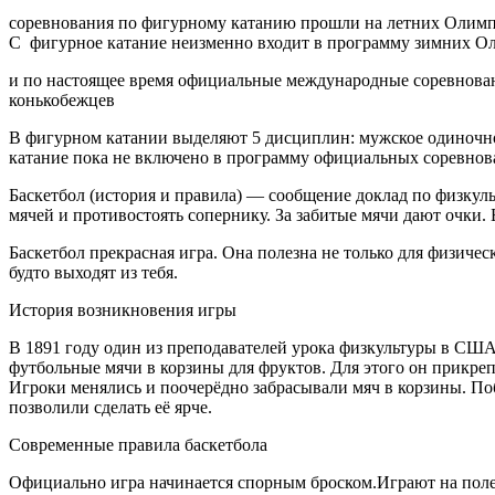
соревнования по фигурному катанию прошли на летних Олимпи
С фигурное катание неизменно входит в программу зимних О
и по настоящее время официальные международные соревнован
конькобежцев
В фигурном катании выделяют 5 дисциплин: мужское одиночн
катание пока не включено в программу официальных соревнов
Баскетбол (история и правила) — сообщение доклад по физкульт
мячей и противостоять сопернику. За забитые мячи дают очки
Баскетбол прекрасная игра. Она полезна не только для физичес
будто выходят из тебя.
История возникновения игры
В 1891 году один из преподавателей урока физкультуры в США
футбольные мячи в корзины для фруктов. Для этого он прикреп
Игроки менялись и поочерёдно забрасывали мяч в корзины. Побе
позволили сделать её ярче.
Современные правила баскетбола
Официально игра начинается спорным броском.Играют на поле 2