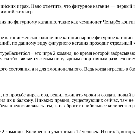
йских играх. Надо отметить, что фигурное катание — первый 
лимпийских игр
ия по фигурному катанию, такие как чемпионат Четырёх конти
ое катаниеженское одиночное катаниепарное фигурное катание
аний, по данному виду фигурного катания проходит отдельный 
уреБаскетбол – это игра 2 команд, во время которой забрасываю
. Баскетбол является самым популярным спортивным развлечение
кого состояния, а и для эмоционального. Ведь когда играешь в б
, по просьбе директора, решил оживить уроки и создать новый 
ил их к балкону. Никаких правил, существующих сейчас, там не
да предоставлялась тем, кто забросит наибольшее количество ра
 команды. Количество участников 12 человек. Из них 5, которы