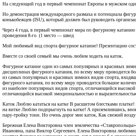
На следующий год в первый чемпионат Европы в мужском оди
Но демонстрация международного размаха и потенциала фигурн
конькобежцев (ISU), который должен был руководить организ
Через 4 года, в первый чемпионат мира по фигурному катанию
проведения 8-го (1 место — швед
Мой любимый вид спорта фигурное катание! Презентацию сост
Вместе со своей семьей мы очень любим ходить на каток.
Фигурное катание один из самых популярных и красивых зимн
дисциплинах фигурного катания, по всему миру проводится бо
из самых популярных и красивых зимних видов спорта, входя
фигурного катания, по всему миру проводится большое количес
из наиболее популярных видов спорта, отличающийся высокой
отличающийся высокой эмоциональностью и выразительность
Каток Люблю кататься на катке В расшитом блестками платке! 
на витке Люблю подпрыгнуть на катке! А приземлившись, вновь
пару-тройку тонн. Но очень дорог мне каток, Как свежий возду
Бережная Елена Викторовна член землячества «Ставропольцы» Е
Ивановна, папа Виктор Сергеевич. Елена Викторовна любимица 