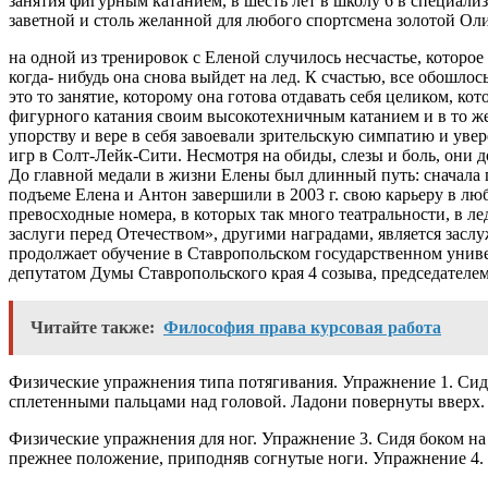
занятия фигурным катанием, в шесть лет в школу 6 в специали
заветной и столь желанной для любого спортсмена золотой О
на одной из тренировок с Еленой случилось несчастье, которое
когда- нибудь она снова выйдет на лед. К счастью, все обошло
это то занятие, которому она готова отдавать себя целиком, 
фигурного катания своим высокотехничным катанием и в то ж
упорству и вере в себя завоевали зрительскую симпатию и ув
игр в Солт-Лейк-Сити. Несмотря на обиды, слезы и боль, они
До главной медали в жизни Елены был длинный путь: сначала 
подъеме Елена и Антон завершили в 2003 г. свою карьеру в лю
превосходные номера, в которых так много театральности, в л
заслуги перед Отечеством», другими наградами, является зас
продолжает обучение в Ставропольском государственном универ
депутатом Думы Ставропольского края 4 созыва, председателем
Читайте также:
Философия права курсовая работа
Физические упражнения типа потягивания. Упражнение 1. Сидя 
сплетенными пальцами над головой. Ладони повернуты вверх. 
Физические упражнения для ног. Упражнение 3. Сидя боком на ст
прежнее положение, приподняв согнутые ноги. Упражнение 4. Сто