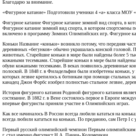
Благодарю за внимание.
«Фигурное катание» Подготовили ученики 4 «а» класса МОУ 
Фигурное катание Фигурное катание зимний вид спорта, в кот
Фигурное катание зимний вид спорта, в котором спортсмены п
включено в программу Зимних Олимпийских игр. Фигурное к
Коньки Название «коньки» возникло потому, что передняя част
деревянных «бегунков» обычно украшалась конской головой. 
животных. Старейшие коньки в мире были найдены более 5 тыс
кожаными тесемками. Старейшие коньки в мире были найдены б
обуви кожаными тесемками. В веках появились деревянные кон
полоской. В 1848 г. в Филадельфии были изобретены коньки, у
которых лезвие крепилось к ботинкам при помощи стальных заж
канадец Джон Форбс изобрел полностью стальное лезвие, дере
История фигурного катания Родиной фигурного катания являетс
состязание. В 1882 г. в Вене состоялось первое в Европе межд
впервые фигуристы приняли участие в Олимпийских играх.
Как все начиналось В России всегда любили кататься на конька
всегда любили кататься на коньках. По преданию, сам Петр I с
Первый русский олимпийский чемпион Первым олимпийским че
г. стал именно фигурист Н.А. Панин- Коломенкин.