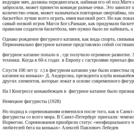
ведущие мяч, должны передвигаться, набивая его об пол.Матч и
забросили, может привести команде разные очки. Это зависит 
количество очков, может назначаться повторные овертаймы, пок
баскетбол лучше всего играть, имея высокий рост. Но как пока
самый низкий игрок Магси Богз.Раньше, как придумали баскет
правилам создателя баскетбола, мяч нужно было не набивать, 
Однако рождение фигурного катания, как вида спорта, связываю
Первоначально фигурное катание представляло собой состязани
фигурное катание попало в , где получило огромное развитие.
техники. Когда в 60-х годах в Европу с гастролями приехал ф
Спустя 100 лет (с г.) в фигурном катании уже были известны
катания на коньках» Д. Андерсона, президента клуба конькобеж
других элементов, которые лежат в основе современного фигур
На I Конгрессе конькобежцев в фигурное катание было признан
Немецкие фигуристы (1928)
Но подход к соревнованиям изменился после того, как в Санкт
фигуристы со всего мира. В Санкт-Петербург приехали: чемп
Норвегии. Соревнования приобрели статус «неофициального че
любителей бега на коньках» Алексей Павлович Лебедев