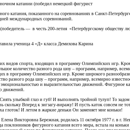
ночном катании (победил немецкий фигурист
ого катания, показанного на соревнованиях в Санкт-Петербург
ацией международных соревнований.
 (победитель — в честь 200-летия «Петербургскому обществу лю
авила ученица 4 «Д» класса Демихова Карина
их видов спорта, входящих в программу Олимпийских игр. Кром
льшое количество разного рода шоу – программ, например, всем
щих в программу Олимпийских игр. Кроме широкого разнообраз
тво разного рода шоу – программ, например, всемирно известно
 эмоциональностью и выразительностью движений. Фигурное ката
ю движений.
Сиять улыбкой глаз и губ! И выполнять тройной тулуп! То задом
 скольжу Вперед к зигзагу-виражу! И пусть каток совсем не тот,
ха глоток! И летом в жаркие деньки Он заменяет мне коньки!
лена Викторовна Бережная, родилась 11 октября 1977 г. в г. Н
поклонников фигурного катания всего мира, встала на коньки в 