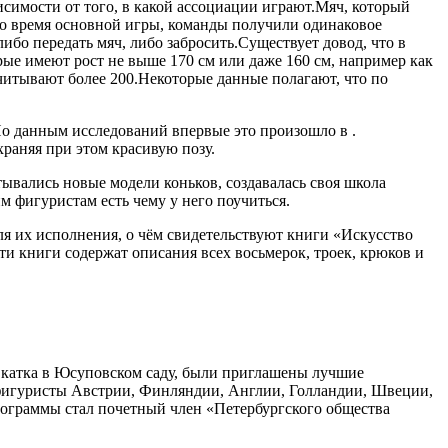
исимости от того, в какой ассоциации играют.Мяч, который
 во время основной игры, команды получили одинаковое
ибо передать мяч, либо забросить.Существует довод, что в
орые имеют рост не выше 170 см или даже 160 см, например как
читывают более 200.Некоторые данные полагают, что по
 По данным исследований впервые это произошло в .
храняя при этом красивую позу.
тывались новые модели коньков, создавалась своя школа
м фигуристам есть чему у него поучиться.
ля их исполнения, о чём свидетельствуют книги «Искусство
Эти книги содержат описания всех восьмерок, троек, крюков и
ю катка в Юсуповском саду, были приглашены лучшие
 фигуристы Австрии, Финляндии, Англии, Голландии, Швеции,
рограммы стал почетный член «Петербургского общества