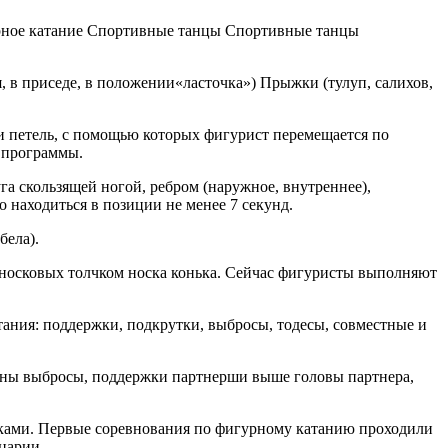
арное катание Спортивные танцы Спортивные танцы
 в приседе, в положении«ласточка») Прыжки (тулуп, салихов,
 и петель, с помощью которых фигурист перемещается по
 программы.
а скользящей ногой, ребром (наружное, внутреннее),
о находиться в позиции не менее 7 секунд.
бела).
в носковых толчком носка конька. Сейчас фигуристы выполняют
тания: поддержки, подкрутки, выбросы, тодесы, совместные и
щены выбросы, поддержки партнерши выше головы партнера,
жками. Первые соревнования по фигурному катанию проходили
царии.