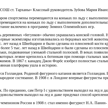
«СОШ ст. Тарханы» Классный руководитель Зубова Мария Иван
ором спортсмены перемещаются на коньках по льду с выполнени
еремещаются на коньках по льду с выполнением дополнительных
атание включено в программу Зимних Олимпийских игр.
ь деревянных «бегунков» обычно украшалась конской головой. Н
Первые экземпляры изготавливались из берцовых костей животны
. лет назад в Швейцарии и были сделаны из плюсневой кости кр
олее 5 тыс. лет назад в Швейцарии и были сделаны из плюснево
ьки, подкованные узенькой стальной полоской. В веках появили
 которых лезвие крепилось к ботинкам при помощи стальных заж
имов. В 1867 г. канадец Джон Форбс изобрел полностью стально
вянная платформа ушла в историю.
я Голландия. Родиной фигурного катания является Голландия. В
ународное состязание. В 1908 г. в Лондоне впервые фигуристы п
х. По преданию, сам Петр I с удовольствием выходил на лед и д
 удовольствием выходил на лед и даже придумал способ креплени
мпионом России в 1908 г. стал именно фигурист Н.А. Панин-