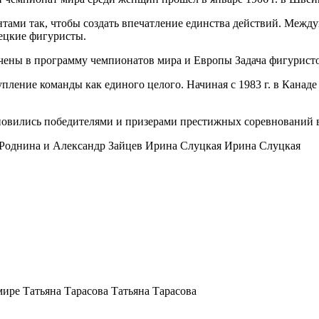
нтами так, чтобы создать впечатление единства действий. Меж
мецкие фигуристы.
ючены в программу чемпионатов мира и Европы Задача фигурист
упление команды как единого целого. Начиная с 1983 г. в Кана
новились победителями и призерами престижных соревнований в
Роднина и Александр Зайцев Ирина Слуцкая Ирина Слуцкая
мире Татьяна Тарасова Татьяна Тарасова