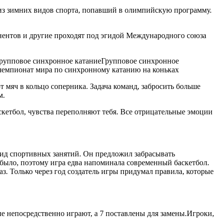
из зимних видов спорта, попавший в олимпийскую программу.
нентов и другие проходят под эгидой Международного союза
групповое синхронное катаниеГрупповое синхронное
чемпионат мира по синхронному катанию на коньках
т мяч в кольцо соперника. Задача команд, забросить больше
м.
аскетбол, чувства переполняют тебя. Все отрицательные эмоции
вид спортивных занятий. Он предложил забрасывать
 было, поэтому игра едва напоминала современный баскетбол.
з. Только через год создатель игры придумал правила, которые
е непосредственно играют, а 7 поставлены для замены.Игроки,