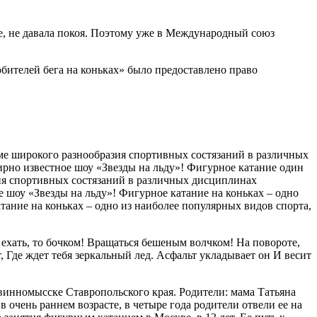
е, не давала покоя. Поэтому уже в Международный союз
бителей бега на коньках» было предоставлено право
е широкого разнообразия спортивных состязаний в различных
ирно известное шоу «Звезды на льду»! Фигурное катание один
ия спортивных состязаний в различных дисциплинах
е шоу «Звезды на льду»! Фигурное катание на коньках – одно
ние на коньках – одно из наиболее популярных видов спорта,
 ехать, то бочком! Вращаться бешеным волчком! На повороте,
 Где ждет тебя зеркальный лед. Асфальт укладывает он И весит
евинномысске Ставропольского края. Родители: мама Татьяна
очень раннем возрасте, в четыре года родители отвели ее на