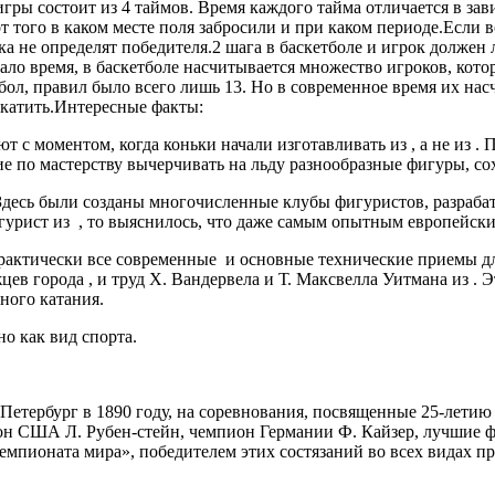
гры состоит из 4 таймов. Время каждого тайма отличается в зав
от того в каком месте поля забросили и при каком периоде.Если
а не определят победителя.2 шага в баскетболе и игрок должен л
зало время, в баскетболе насчитывается множество игроков, кот
бол, правил было всего лишь 13. Но в современное время их нас
а катить.Интересные факты:
т с моментом, когда коньки начали изготавливать из , а не из .
е по мастерству вычерчивать на льду разнообразные фигуры, со
 Здесь были созданы многочисленные клубы фигуристов, разраба
игурист из , то выяснилось, что даже самым опытным европейски
 практически все современные и основные технические приемы д
цев города , и труд X. Вандервела и Т. Максвелла Уитмана из . 
ного катания.
о как вид спорта.
-Петербург в 1890 году, на соревнования, посвященные 25-лети
ион США Л. Рубен-стейн, чемпион Германии Ф. Кайзер, лучшие
мпионата мира», победителем этих состязаний во всех видах п