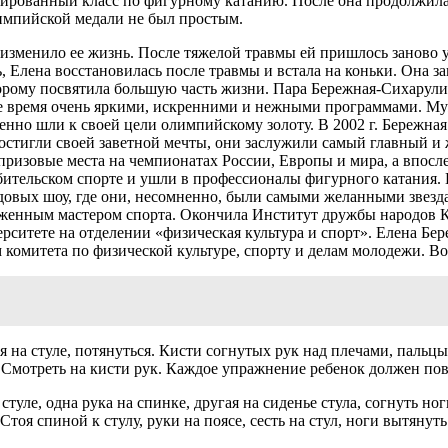
зированный класс по фигурному катанию. После она продолжила 
лимпийской медали не был простым.
 изменило ее жизнь. После тяжелой травмы ей пришлось заново у
сь, Елена восстановилась после травмы и встала на коньки. Она 
которому посвятила большую часть жизни. Пара Бережная-Сихарул
е время очень яркими, искренними и нежными программами. Му
еренно шли к своей цели олимпийскому золоту. В 2002 г. Береж
 достигли своей заветной мечты, они заслужили самый главный 
призовые места на чемпионатах России, Европы и мира, а впосл
бительском спорте и ушли в профессионалы фигурного катания. 
едовых шоу, где они, несомненно, были самыми желанными звезд
луженным мастером спорта. Окончила Институт дружбы народов 
ситете на отделении «физическая культура и спорт». Елена Бер
 комитета по физической культуре, спорту и делам молодежи. В
на стуле, потянуться. Кисти согнутых рук над плечами, пальцы
Смотреть на кисти рук. Каждое упражнение ребенок должен пов
уле, одна рука на спинке, другая на сиденье стула, согнуть ног
я спиной к стулу, руки на поясе, сесть на стул, ноги вытянуть 