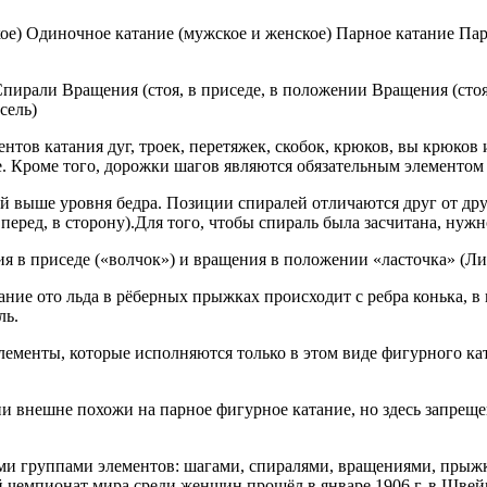
ое) Одиночное катание (мужское и женское) Парное катание П
рали Вращения (стоя, в приседе, в положении Вращения (стоя,
сель)
тов катания дуг, троек, перетяжек, скобок, крюков, вы крюков
. Кроме того, дорожки шагов являются обязательным элементом
 выше уровня бедра. Позиции спиралей отличаются друг от друг
еред, в сторону).Для того, чтобы спираль была засчитана, нужн
я в приседе («волчок») и вращения в положении «ласточка» (Ли
ание ото льда в рёберных прыжках происходит с ребра конька, 
ль.
лементы, которые исполняются только в этом виде фигурного ка
и внешне похожи на парное фигурное катание, но здесь запре
еми группами элементов: шагами, спиралями, вращениями, пры
 чемпионат мира среди женщин прошёл в январе 1906 г. в Швей