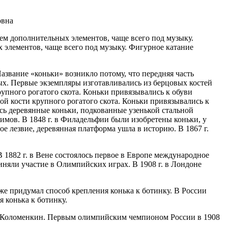
овна
ем дополнительных элементов, чаще всего под музыку.
 элементов, чаще всего под музыку. Фигурное катание
азвание «коньки» возникло потому, что передняя часть
х. Первые экземпляры изготавливались из берцовых костей
упного рогатого скота. Коньки привязывались к обуви
й кости крупного рогатого скота. Коньки привязывались к
сь деревянные коньки, подкованные узенькой стальной
имов. В 1848 г. в Филадельфии были изобретены коньки, у
е лезвие, деревянная платформа ушла в историю. В 1867 г.
 1882 г. в Вене состоялось первое в Европе международное
риняли участие в Олимпийских играх. В 1908 г. в Лондоне
аже придумал способ крепления конька к ботинку. В России
я конька к ботинку.
 Коломенкин. Первым олимпийским чемпионом России в 1908