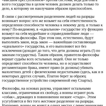
всего государства в целом человек должен делать только то
дело, к которому он наилучшим образом приспособлен.
В связи с рассмотренным разделением людей на разряды
возникает вопрос: кто же возьмет на себя ответственность
определения способности человека к некоему делу, и только к
нему? По-видимому, в «идеальном» государстве эту функцию
возьмут на себя мудрейшие и справедливейшие люди —
правители-философы. При этом они, естественно, будут
выполнять закон, ведь закон — важнейшая составляющая
«идеального» государства, и его выполняют все без
исключения (доходит до того, что дети должны играть (!) по
законам государства). Таким образом, правители-философы
вершат судьбы всех остальных людей. Они не только
определяют способности человека, но и осуществляют
регламентацию брака, имеют право (и должны) убивать
малолетних детей с физическими недостатками (здесь, как и в
некоторых других случаях, Платон берет за образец
государственное устройство современной ему Спарты).
Философы, на основах разума, управляют остальными
классами, ограничивая их свободу, а воины играют роль
«собак», держащих в повиновении низшее «стадо». Этим
усугубляется и без того жестокое разделение на разряды.
Например, воины не живут в одних местах с ремесленниками,