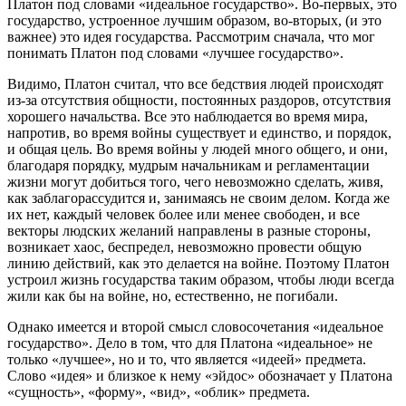
Платон под словами «идеальное государство». Во-первых, это
государство, устроенное лучшим образом, во-вторых, (и это
важнее) это идея государства. Рассмотрим сначала, что мог
понимать Платон под словами «лучшее государство».
Видимо, Платон считал, что все бедствия людей происходят
из-за отсутствия общности, постоянных раздоров, отсутствия
хорошего начальства. Все это наблюдается во время мира,
напротив, во время войны существует и единство, и порядок,
и общая цель. Во время войны у людей много общего, и они,
благодаря порядку, мудрым начальникам и регламентации
жизни могут добиться того, чего невозможно сделать, живя,
как заблагорассудится и, занимаясь не своим делом. Когда же
их нет, каждый человек более или менее свободен, и все
векторы людских желаний направлены в разные стороны,
возникает хаос, беспредел, невозможно провести общую
линию действий, как это делается на войне. Поэтому Платон
устроил жизнь государства таким образом, чтобы люди всегда
жили как бы на войне, но, естественно, не погибали.
Однако имеется и второй смысл словосочетания «идеальное
государство». Дело в том, что для Платона «идеальное» не
только «лучшее», но и то, что является «идеей» предмета.
Слово «идея» и близкое к нему «эйдос» обозначает у Платона
«сущность», «форму», «вид», «облик» предмета.