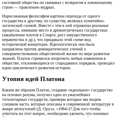
состояний общества он связывал с возвратом к изначальному
строю — правлению мудрых.
Нарисованная философом картина перехода от одного
государства к другому, по существу, являлась понятийно-
логической схемой. Вместе с тем в ней отражены реальные
процессы, имевшие место в древнегреческих государствах
(закабаление илотов в Спарте, рост имущественного
неравенства и др.), что придавало этой схеме вид
исторической концепции. Идеологически она была
направлена против демократических учений о
совершенствовании общественной жизни по мере развития
знаний. Платон стремился опорочить любые изменения в
обществе, отклоняющиеся от стародавних порядков, проводил
идею циклического развития истории.
Утопия идей Платона
Каким же образом Платон, создавая «идеальное» государство
на основах разума, получил одно из ужаснейших
тоталитарных государств, примеры которых мы видим
слишком часто, которые описаны в современной литературе в
жанре антиутопий (Д. Оруэл, «1984»)? Для того чтобы
ответить на этот вопрос, необходимо уяснить, что понимал