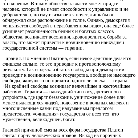
что хочешь». В таком обществе к власти может придти
человек, который не имеет способности к управлению и не
добродетелен, но ему оказывается почет, лишь бы он
обнаружил свое расположение к толпе. Однако, демократия
«опьяняется свободой в неразбавленном виде», она еще более
усиливает разобщенность бедных и богатых классов
общества, возникают восстания, кровопролития, борьба за
власть, что может привести к возникновению наихудшей
государственной системы — тирании.
Тирания. По мнению Платона, если некое действие делается
слишком сильно, то это приводит к противоположному
результату. Так и здесь: избыток свободы при демократии
приводит к возникновению государства, вообще не имеющего
свободы, живущего по прихоти одного человека — тирана.
«Из крайней свободы возникает величайшее и жесточайшее
рабство». Тирания — наихудший тип государственного
устройства, где царят беззаконие, уничтожение более или
менее выдающихся людей, подозрение в вольных мыслях и
многочисленные казни под надуманным предлогом
предательств, «очищения» государства от всех тех, кто
мужественен, великодушен, богат.
Главной причиной смены всех форм государства Платон
считал порчу человеческих нравов. Выход из порочных