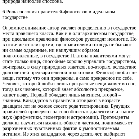
природа наиболее способна.
6 Роль сословия правителей-философов в идеальном
государстве
Огромное внимание автор уделяет определению в государстве
места правящего класса. Как и в олигархическом государстве,
при идеальном правлении философов руководят немногие. Но
в отличие от олигархии, где правителями отнюдь не бывают
ни самые одаренные, ни наилучшим образом
подготовленные, в государстве Платона правителями могут
стать только лица, способные хорошо управлять государством,
во-первых, в силу природных задатков, во-вторых, вследствие
долголетней предварительной подготовки. Философ любит не
вещи, потому что они прекрасны, а само прекрасное по себе.
Человек, который любит лишь прекрасные вещи живет во сне,
тогда как человек, который знает абсолютно прекрасное,
живет наяву. Первый обладает лишь мнением, второй –
знанием. Кандидатов в правители отбирают в возрасте
двадцати лет на основе своего рода тестирования. Будущих
правителей проверяют на способность к диалектике и знание
наук (арифметики, геометрии и астрономии). Претенденты
должны научиться находить общее в частном, поднимаясь от
разрозненных чувственных фактов к умопостигаемым
истинам. Из этих кандидатов, через десять лет, выбирают