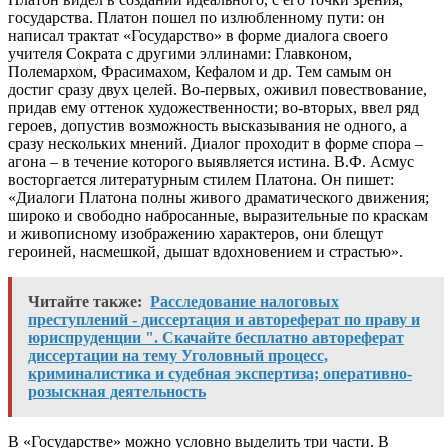
государства. Платон пошел по излюбленному пути: он
написал трактат «Государство» в форме диалога своего
учителя Сократа с другими эллинами: Главконом,
Полемархом, Фрасимахом, Кефалом и др. Тем самым он
достиг сразу двух целей. Во-первых, оживил повествование,
придав ему оттенок художественности; во-вторых, ввел ряд
героев, допустив возможность высказывания не одного, а
сразу нескольких мнений. Диалог проходит в форме спора –
агона – в течение которого выявляется истина. В.Ф. Асмус
восторгается литературным стилем Платона. Он пишет:
«Диалоги Платона полны живого драматического движения;
широко и свободно набросанные, выразительные по краскам
и живописному изображению характеров, они блещут
героиней, насмешкой, дышат вдохновением и страстью».
Читайте также:
Расследование налоговых
преступлений - диссертация и автореферат по праву и
юриспруденции ". Скачайте бесплатно автореферат
диссертации на тему Уголовный процесс,
криминалистика и судебная экспертиза; оперативно-
розыскная деятельность
В «Государстве» можно условно выделить три части. В