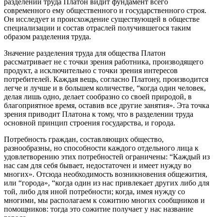
разделении труда Платон видит фундамент всего
современного ему общественного и государственного строя.
Он исследует и происхождение существующей в обществе
специализации и состав отраслей получившегося таким
образом разделения труда.
Значение разделения труда для общества Платон
рассматривает не с точки зрения работника, производящего
продукт, а исключительно с точки зрения интересов
потребителей. Каждая вещь, согласно Платону, производится
легче и лучше и в большем количестве, “когда один человек,
делая лишь одно, делает сообразно со своей природой, в
благоприятное время, оставив все другие занятия». Эта точка
зрения приводит Платона к тому, что в разделении труда
основной принцип строения государства, и города.
Потребность граждан, составляющих общество,
разнообразны, но способности каждого отдельного лица к
удовлетворению этих потребностей ограничены: “Каждый из
нас сам для себя бывает, недостаточен и имеет нужду во
многих». Отсюда необходимость возникновения общежития,
или “города», “когда один из нас привлекает других либо для
той, либо для иной потребности; когда, имея нужду со
многими, мы располагаем к сожитию многих сообщников и
помощников: тогда это сожитие получает у нас название