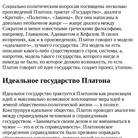
Социально-политическим вопросам посвящены несколько
произведений Платона: трактат «Государство», диалоги
«Критий», «Политик», «Законы». Все они написаны в
довольно необычном жанре — жанре диалога между
Сократом и менее известными греческими философами,
например, Главконом, Адимантом и Кефалом. В своих
воззрениях, как и в произведениях, Платон говорит о модели
«идеального», лучшего государства. Эта модель не есть
описание какого-либо существующего строя, системы, а,
напротив, модель такого государства, которого нигде и
никогда не было, но которое должно возникнуть, то есть
Платон говорит об идее государства, создает проект, утопию.
Идеальное государство Платона
Идеальное государство трактуется Платоном как реализация
идей и максимально возможное воплощение мира идей в
земной общественно-политической жизни — в полисе.
Конструируя идеальное общество, Платон проводит аналогию
между справедливым человеком и справедливым
государством. «Заниматься своим делом и не вмешиваться в
чужие — это и есть справедливость». Платоновское
определение справедливости было призвано оправдать
общественное неравенство, деление людей на высших и