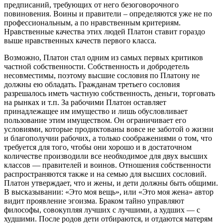
предписаний, требующих от него безоговорочного
повиновения. Воины и правители – определяются уже не по
профессиональным, а по нравственным критериям.
Нравственные качества этих людей Платон ставит гораздо
выше нравственных качеств первого класса.
Возможно, Платон стал одним из самых первых критиков
частной собственности. Собственность и добродетель
несовместимы, поэтому высшие сословия по Платону не
должны ею обладать. Гражданам третьего сословия
разрешалось иметь частную собственность, деньги, торговать
на рынках и т.п. За рабочими Платон оставляет
принадлежащее им имущество и лишь обусловливает
пользование этим имуществом. Он ограничивает его
условиями, которые продиктованы вовсе не заботой о жизни
и благополучии рабочих, а только соображениями о том, что
требуется для того, чтобы они хорошо и в достаточном
количестве производили все необходимое для двух высших
классов — правителей и воинов. Отношения собственности
распространяются также и на семью для высших сословий.
Платон утверждает, что и жены, и дети должны быть общими.
В высказывании: «Это моя вещь», или «Это моя жена» автор
видит проявление эгоизма. Браком тайно управляют
философы, совокупляя лучших с лучшими, а худших — с
худшими. После родов дети отбираются, и отдаются матерям