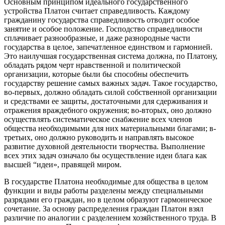
Основным принципом идеального государственного
устройства Платон считает справедливость. Каждому
гражданину государства справедливость отводит особое
занятие и особое положение. Господство справедливости
сплачивает разнообразные, и даже разнородные части
государства в целое, запечатленное единством и гармонией.
Это наилучшая государственная система должна, по Платону,
обладать рядом черт нравственной и политической
организации, которые были бы способны обеспечить
государству решение самых важных задач. Такое государство,
во-первых, должно обладать силой собственной организации
и средствами ее защиты, достаточными для сдерживания и
отражения враждебного окружения; во-вторых, оно должно
осуществлять систематическое снабжение всех членов
общества необходимыми для них материальными благами; в-
третьих, оно должно руководить и направлять высокое
развитие духовной деятельности творчества. Выполнение
всех этих задач означало бы осуществление идеи блага как
высшей “идеи», правящей миром.
В государстве Платона необходимые для общества в целом
функции и виды работы разделены между специальными
разрядами его граждан, но в целом образуют гармоническое
сочетание. За основу распределения граждан Платон взял
различие по аналогии с разделением хозяйственного труда. В