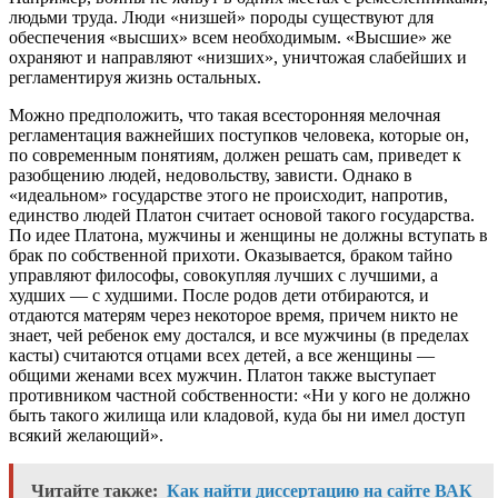
людьми труда. Люди «низшей» породы существуют для
обеспечения «высших» всем необходимым. «Высшие» же
охраняют и направляют «низших», уничтожая слабейших и
регламентируя жизнь остальных.
Можно предположить, что такая всесторонняя мелочная
регламентация важнейших поступков человека, которые он,
по современным понятиям, должен решать сам, приведет к
разобщению людей, недовольству, зависти. Однако в
«идеальном» государстве этого не происходит, напротив,
единство людей Платон считает основой такого государства.
По идее Платона, мужчины и женщины не должны вступать в
брак по собственной прихоти. Оказывается, браком тайно
управляют философы, совокупляя лучших с лучшими, а
худших — с худшими. После родов дети отбираются, и
отдаются матерям через некоторое время, причем никто не
знает, чей ребенок ему достался, и все мужчины (в пределах
касты) считаются отцами всех детей, а все женщины —
общими женами всех мужчин. Платон также выступает
противником частной собственности: «Ни у кого не должно
быть такого жилища или кладовой, куда бы ни имел доступ
всякий желающий».
Читайте также:
Как найти диссертацию на сайте ВАК