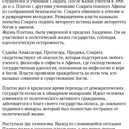
слушателей и учеников Сократа. После Казни учителя в 399г.
до н.э. Платон с другими учениками Сократа покинул Афины
из соображений безопасности. Сократа обвиняли в атеизме и
в развращении молодежи. Развращением власти называли
попытки Сократа поднять авторитет истины выше авторитета
богов и законов.
Жизнь Платона, была умеренной в пределах Академии. Он не
участвовал в политической жизни государства, соблюдая
идеологическую осторожность.
Судьбы Анаксагора, Протагора, Продика, Сократа
свидетельствуют об опасности, которая подстерегала любого
ученого, философа и софиста в Афинах, где господствовала
государственная идеология, основанная на мифологии и вере
в богов. Власти проявляли враждебность ко всем тем, кто
вызывал сомнение в существовании богов.
Платон жил в кризисное время перехода от демократических
государств-полисов к обширным монархиям. Идеал человека
изменялся от политического активного гражданина,
заботящегося о благе своего государства-полиса, до лояльного
поданного монарха, который был полностью отстранен от
политической жизни.
Наступала эра эллинизма. Выход из сложившейся ситуации
Платон видел в создании идеального, с его точки зрения,