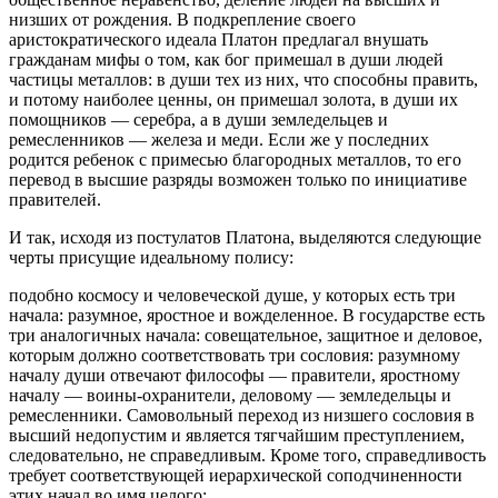
низших от рождения. В подкрепление своего
аристократического идеала Платон предлагал внушать
гражданам мифы о том, как бог примешал в души людей
частицы металлов: в души тех из них, что способны править,
и потому наиболее ценны, он примешал золота, в души их
помощников — серебра, а в души земледельцев и
ремесленников — железа и меди. Если же у последних
родится ребенок с примесью благородных металлов, то его
перевод в высшие разряды возможен только по инициативе
правителей.
И так, исходя из постулатов Платона, выделяются следующие
черты присущие идеальному полису:
подобно космосу и человеческой душе, у которых есть три
начала: разумное, яростное и вожделенное. В государстве есть
три аналогичных начала: совещательное, защитное и деловое,
которым должно соответствовать три сословия: разумному
началу души отвечают философы — правители, яростному
началу — воины-охранители, деловому — земледельцы и
ремесленники. Самовольный переход из низшего сословия в
высший недопустим и является тягчайшим преступлением,
следовательно, не справедливым. Кроме того, справедливость
требует соответствующей иерархической соподчиненности
этих начал во имя целого: