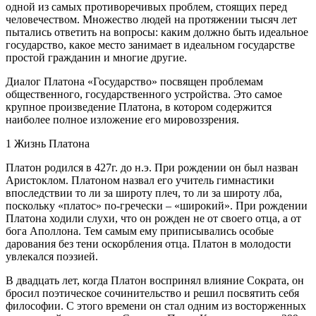
одной из самых противоречивых проблем, стоящих перед
человечеством. Множество людей на протяжении тысяч лет
пытались ответить на вопросы: каким должно быть идеальное
государство, какое место занимает в идеальном государстве
простой гражданин и многие другие.
Диалог Платона «Государство» посвящен проблемам
общественного, государственного устройства. Это самое
крупное произведение Платона, в котором содержится
наиболее полное изложение его мировоззрения.
1 Жизнь Платона
Платон родился в 427г. до н.э. При рождении он был назван
Аристоклом. Платоном назвал его учитель гимнастики
впоследствии то ли за широту плеч, то ли за широту лба,
поскольку «платос» по-гречески – «широкий». При рождении
Платона ходили слухи, что он рожден не от своего отца, а от
бога Аполлона. Тем самым ему приписывались особые
дарования без тени оскорбления отца. Платон в молодости
увлекался поэзией.
В двадцать лет, когда Платон воспринял влияние Сократа, он
бросил поэтическое сочинительство и решил посвятить себя
философии. С этого времени он стал одним из восторженных