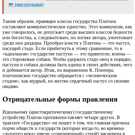
✏️ (инструкция)
Таким образом, правящие классы государства Платона
составляют коммунистическое единство. Этот коммунизм, как
уже говорилось, не допускает среди высших классов бедности
или богатства, а, следовательно, по логике автора, уничтожает
среди них раздоры. Прообраз власти у Платона — это пастух,
пасущий стадо. Если прибегнуть к этому сравнению, то в
«идеальном» государстве пастухи — это правители, воины —
это сторожевые собаки. Чтобы удержать стадо овец в порядке,
пастухи и собаки должны быть едины в своих действиях, чего
и добивается автор. Итак, по выражению К. Поппера,
платоновское государство обращается с «человеческим
стадом», как мудрый, но жестко сердечный пастух со своими
овцами.
Отрицательные формы правления
Идеальному (аристократическому) государственному
устройству Платон противопоставляет четыре других. В
трактате «Государство» он пишет о том, что главная причина
порчи обществ и государств (которые когда-то, во времена
«золотого века» имели «совершенный» строй) заключена в