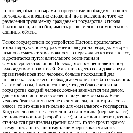
города».
Торговля, обмен товарами и продуктами необходимы полису
не только для внешних сношений, но и вследствие того же
разделения труда между гражданами государства. Отсюда
Платон выводит необходимость рынка и чеканки монеты как
единицы обмена.
Также государственное устройство Платона предполагает
тоталитарную систему разделения людей на разряды, которая
немного смягчается возможностью перехода из класса в класс,
и достигается путем длительного воспитания и
самосовершенствования. Переход этот осуществляется под
руководством правителей. Характерно, что если даже среди
правителей появится человек, больше подходящий для
низшего класса, то его необходимо «понизить» без сожаления.
Таким образом, Платон считает, что для благосостояния
государства каждый человек должен заниматься тем делом,
для которого он приспособлен наилучшим образом. Если
человек будет заниматься не своим делом, но внутри своего
класса, то это еще не гибельно для «идеального» государства.
Когда же человек незаслуженно из сапожника (первый класс)
становится воином (второй класс), или же воин незаслуженно
становится правителем (третий класс), то это грозит крахом
всему государству, поэтому такой «перескок» считается
«высшим преступлением» против системы, ведь для блага