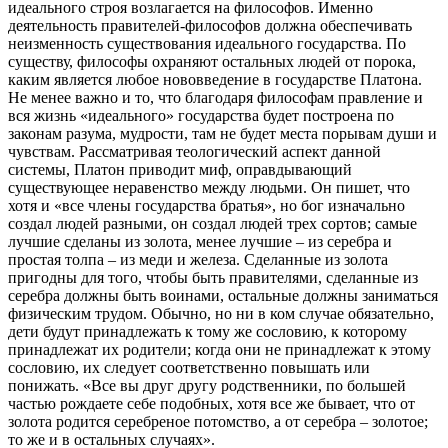
идеального строя возлагается на философов. Именно
деятельность правителей-философов должна обеспечивать
неизменность существования идеального государства. По
существу, философы охраняют остальных людей от порока,
каким является любое нововведение в государстве Платона.
Не менее важно и то, что благодаря философам правление и
вся жизнь «идеального» государства будет построена по
законам разума, мудрости, там не будет места порывам души и
чувствам. Рассматривая теологический аспект данной
системы, Платон приводит миф, оправдывающий
существующее неравенство между людьми. Он пишет, что
хотя и «все члены государства братья», но бог изначально
создал людей разными, он создал людей трех сортов; самые
лучшие сделаны из золота, менее лучшие – из серебра и
простая толпа – из меди и железа. Сделанные из золота
пригодны для того, чтобы быть правителями, сделанные из
серебра должны быть воинами, остальные должны заниматься
физическим трудом. Обычно, но ни в ком случае обязательно,
дети будут принадлежать к тому же сословию, к которому
принадлежат их родители; когда они не принадлежат к этому
сословию, их следует соответственно повышать или
понижать. «Все вы друг другу родственники, по большей
частью рождаете себе подобных, хотя все же бывает, что от
золота родится серебреное потомство, а от серебра – золотое;
то же и в остальных случаях».