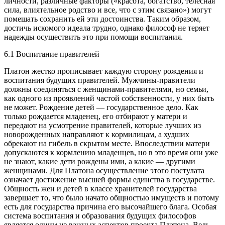
личности, различные факторы («красота, богатство, телесная
сила, влиятельное родство и все, что с этим связано») могут
помешать сохранить ей эти достоинства. Таким образом,
достичь искомого идеала трудно, однако философ не теряет
надежды осуществить это при помощи воспитания.
6.1 Воспитание правителей
Платон жестко прописывает каждую сторону рождения и
воспитания будущих правителей. Мужчины-правители
должны соединяться с женщинами-правителями, но семьи,
как одного из проявлений частой собственности, у них быть
не может. Рождение детей — государственное дело. Как
только рождается младенец, его отбирают у матери и
передают на усмотрение правителей, которые лучших из
новорожденных направляют к кормилицам, а худших
обрекают на гибель в скрытом месте. Впоследствии матери
допускаются к кормлению младенцев, но в это время они уже
не знают, какие дети рождены ими, а какие — другими
женщинами. Для Платона осуществление этого постулата
означает достижение высшей формы единства в государстве.
Общность жен и детей в классе хранителей государства
завершает то, что было начато общностью имуществ и потому
есть для государства причина его высочайшего блага. Особая
система воспитания и образования будущих философов
является одним из важных аспектов проекта Платона. Ведь