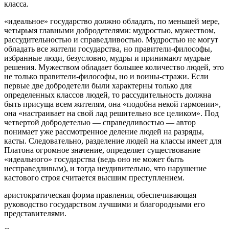
класса.
«идеальное» государство должно обладать, по меньшей мере,
четырьмя главными добродетелями: мудростью, мужеством,
рассудительностью и справедливостью. Мудростью не могут
обладать все жители государства, но правители-философы,
избранные люди, безусловно, мудры и принимают мудрые
решения. Мужеством обладает большее количество людей, это
не только правители-философы, но и воины-стражи. Если
первые две добродетели были характерны только для
определенных классов людей, то рассудительность должна
быть присуща всем жителям, она «подобна некой гармонии»,
она «настраивает на свой лад решительно все целиком». Под
четвертой добродетелью — справедливостью — автор
понимает уже рассмотренное деление людей на разряды,
касты. Следовательно, разделение людей на классы имеет для
Платона огромное значение, определяет существование
«идеального» государства (ведь оно не может быть
несправедливым), и тогда неудивительно, что нарушение
кастового строя считается высшим преступлением.
аристократическая форма правления, обеспечивающая
руководство государством лучшими и благородными его
представителями.