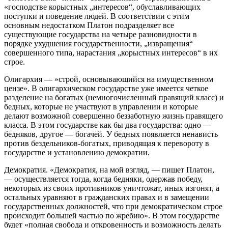
«господстве корыстных „интересов“, обуславливающих
поступки и поведение людей. В соответствии с этим
основным недостатком Платон подразделяет все
существующие государства на четыре разновидности в
порядке ухудшения государственности, „извращения“
совершенного типа, нарастания „корыстных интересов“ в их
строе.
Олигархия — »строй, основывающийся на имущественном
цензе». В олигархическом государстве уже имеется четкое
разделение на богатых (немногочисленный правящий класс) и
бедных, которые не участвуют в управлении и которые
делают возможной совершенно беззаботную жизнь правящего
класса. В этом государстве как бы два государства: одно ―
бедняков, другое — богачей. У бедных появляется ненависть
против бездельников-богатых, приводящая к перевороту в
государстве и установлению демократии.
Демократия. «Демократия, на мой взгляд, ― пишет Платон,
― осуществляется тогда, когда бедняки, одержав победу,
некоторых из своих противников уничтожат, иных изгонят, а
остальных уравняют в гражданских правах и в замещении
государственных должностей, что при демократическом строе
происходит большей частью по жребию». В этом государстве
будет «полная свобода и откровенность и возможность делать