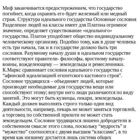
Миф заканчивается предостережением, что государство
погибнет, когда охранять его будет железный или медный
страж. Структура идеального государства Основные сословия
Разделение людей на классы имеет для Платона огромное
значение, определяет существование «идеального»
государства. Платон уподобляет общество индивидуальному
человеческому организму. Подобно тому, как в душе человека
есть три начала, так и в государстве должно быть три
сословия. Разумному началу души в идеальном государстве
соответствуют правители- философы, яростному началу-
воины, вожделеющему — земледельцы и ремесленники.
К.Маркс сравнивает сословия идеального государства с
“афинской идеализацией египетского кастового строя”.
Сословие трудящихся – объединяет людей, которые
производят необходимые для государства вещи или
способствуют этому; внутри него люди различаются по виду
занятий. Это могут быть кузнецы, пекари, земледельцы.
Каждый должен выполнять строго только один вид
деятельности, например, пекарь не может заняться торговлей,
а торговец по собственной прихоти не может стать
земледельцем. Сословие трудящихся лишено добродетели в
собственном смысле этого слова, поскольку “мудрость” и
“мужество” соотносятся с двумя высшим “классами”, в то
время как низшему достается лишь система общих