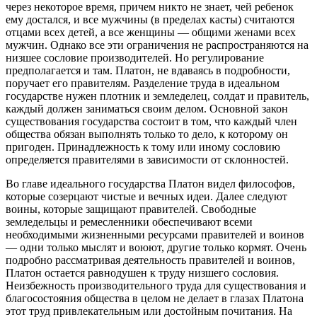
через некоторое время, причем никто не знает, чей ребенок
ему достался, и все мужчины (в пределах касты) считаются
отцами всех детей, а все женщины — общими женами всех
мужчин. Однако все эти ограничения не распространяются на
низшее сословие производителей. Но регулирование
предполагается и там. Платон, не вдаваясь в подробности,
поручает его правителям. Разделение труда в идеальном
государстве нужен плотник и земледелец, солдат и правитель,
каждый должен заниматься своим делом. Основной закон
существования государства состоит в том, что каждый член
общества обязан выполнять только то дело, к которому он
пригоден. Принадлежность к тому или иному сословию
определяется правителями в зависимости от склонностей.
Во главе идеального государства Платон видел философов,
которые созерцают чистые и вечных идеи. Далее следуют
воины, которые защищают правителей. Свободные
земледельцы и ремесленники обеспечивают всеми
необходимыми жизненными ресурсами правителей и воинов
— одни только мыслят и воюют, другие только кормят. Очень
подробно рассматривая деятельность правителей и воинов,
Платон остается равнодушен к труду низшего сословия.
Неизбежность производительного труда для существования и
благосостояния общества в целом не делает в глазах Платона
этот труд привлекательным или достойным почитания. На