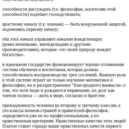
способности рассуждать (т.е. философам, носителям этой
способности) подобает господствовать;
яростному началу (т.е. воинам) — быть вооруженной защитой,
подчиняясь первому началу;
оба этих начала управляют началом вожделеющих
(ремесленниками, земледельцами и другими
производителями), которые «по своей природе жаждет
богатства».
в идеальном государстве функционирует хорошо отлаженная
система обучения и воспитания, которая должна
способствовать воспроизводству трех сословий. Важную роль
в этой системе играет не только изучение математики и
философии, но и распространение “благородного вымысла» о
том, что хотя люди и рождаются неравными, их долг как
членов полюса — жить в мире, согласии и братстве.
принадлежность человека ко второму и третьему классам, а
это классы воинов-стражей и правителей-философов,
определяется уже не по профессиональным, а по
нравственным критериям. Нравственные качества этих людей
Платон ставит гораздо выше нравственных качеств первого