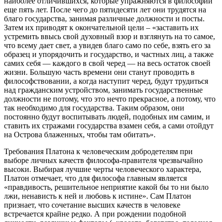
наиболее отличившихся, которые упражняются в философии
еще пять лет. После чего до пятидесяти лет они трудятся на
благо государства, занимая различные должности и посты.
Затем их приводят к окончательной цели – «заставить их
устремить ввысь свой духовный взор и взглянуть на то самое,
что всему дает свет, а увидев благо само по себе, взять его за
образец и упорядочить и государство, и частных лиц, а также
самих себя — каждого в свой черед — на весь остаток своей
жизни. Большую часть времени они станут проводить в
философствовании, а когда наступит черед, будут трудиться
над гражданским устройством, занимать государственные
должности не потому, что это нечто прекрасное, а потому, что
так необходимо для государства. Таким образом, они
постоянно будут воспитывать людей, подобных им самим, и
ставить их стражами государства взамен себя, а сами отойдут
на Острова блаженных, чтобы там обитать».
Требования Платона к человеческим добродетелям при
выборе личных качеств философа-правителя чрезвычайно
высоки. Выбирая лучшие черты человеческого характера,
Платон отмечает, что для философа главным является
«правдивость, решительное неприятие какой бы то ни было
лжи, ненависть к ней и любовь к истине». Сам Платон
признает, что сочетание высших качеств в человеке
встречается крайне редко. А при рождении подобной