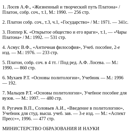
1. Лосев А.Ф., «Жизненный и творческий путь Платона» /
Платон, собр. соч., т.1, М.: 1990. — 256 стр.
2. Платон собр. соч., т.3, ч.1, «Государство» / М.: 1971. — 341с.
3. Поппер К. «Открытое общество и его враги», т.1, — «Чары
Платона» / М.: 1992. — 531 стр.
4. Асмус В.Ф., «Античная философия», Учеб. пособие, 2-е
изд. — М.: 1976. — 233 стр.
5. Платон, собр. соч. в 4 тт. / Под ред. А.Ф. Лосева. — М.:
1990. — 860 стр.
6. Мухаев Р.Т. «Основы политологии», Учебник — М.: 1996
— 192.
7. Мальцев Р.Т. «Основы политологии», Учебное пособие для
вузов. — М.: 1997. — 480 стр.
8. Ругачев В.П., Соловьев А.И., «Введение в политологию»,
Учебник для студ. высш. учеб. зав. — 3-е изд. — М.: «Аспект
Пресс»», 1996. — 477 стр.
МИНИСТЕРСТВО ОБРАЗОВАНИЯ И НАУКИ