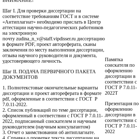
ВНИМАНИЕ!
Шаг I.
Для проверки диссертации на
соответствие требованиям ГОСТ и в системе
«Антиплагиат» необходимо прислать в Центр
аттестации научно-педагогических работников
на электронную
почту
zudina_n_v@staff.vipdisser.ru
диссертацию
в формате PDF, проект автореферата, сканы
заключения по месту выполнения диссертации,
отзыва научного руководителя и документа,
Памятка
удостоверяющего личность.
соискателя по
оформлению
Шаг II. ПОДАЧА ПЕРВИЧНОГО ПАКЕТА
диссертации в
ДОКУМЕНТОВ
соответствии с
ГОСТ Р 7.0.11-
1. Полнотекстовые окончательные варианты
2022Т
диссертации и проект автореферата в формате
pdf, оформленные в соответствии с ГОСТ Р
Презентация по
7.0.11-2022.
оформлению
2. Список публикаций по теме диссертации,
диссертации в
оформленный в соответствии с ГОСТ Р 7.0.11-
соответствии с
2022, подписанный соискателем и научным
ГОСТ Р 7.0.11-
руководителем (научным консультантом)
2022
3. Отчет о заимствовании об антиплагиате.
4. Справка о проверке текста диссертации на