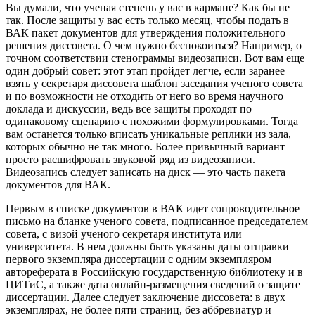
Вы думали, что ученая степень у вас в кармане? Как бы не
так. После защиты у вас есть только месяц, чтобы подать в
ВАК пакет документов для утверждения положительного
решения диссовета. О чем нужно беспокоиться? Например, о
точном соответствии стенограммы видеозаписи. Вот вам еще
один добрый совет: этот этап пройдет легче, если заранее
взять у секретаря диссовета шаблон заседания ученого совета
и по возможности не отходить от него во время научного
доклада и дискуссии, ведь все защиты проходят по
одинаковому сценарию с похожими формулировками. Тогда
вам останется только вписать уникальные реплики из зала,
которых обычно не так много. Более привычный вариант —
просто расшифровать звуковой ряд из видеозаписи.
Видеозапись следует записать на диск — это часть пакета
документов для ВАК.
Первым в списке документов в ВАК идет сопроводительное
письмо на бланке ученого совета, подписанное председателем
совета, с визой ученого секретаря института или
университета. В нем должны быть указаны даты отправки
первого экземпляра диссертации с одним экземпляром
автореферата в Российскую государственную библиотеку и в
ЦИТиС, а также дата онлайн-размещения сведений о защите
диссертации. Далее следует заключение диссовета: в двух
экземплярах, не более пяти страниц, без аббревиатур и