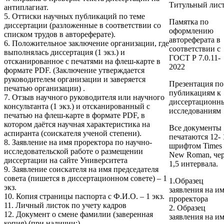
Титульный лис
антиплагиат.
5. Оттиски научных публикаций по теме
Памятка по
диссертации (разложенные в соответствии со
оформлению
списком трудов в автореферате).
автореферата в
6. Положительное заключение организации, где
соответствии с
выполнялась диссертация (1 экз.) и
ГОСТ Р 7.0.11-
отсканированное с печатями на флеш-карте в
2022
формате PDF. (Заключение утверждается
руководителем организации и заверяется
Презентация по
печатью организации) .
публикациям к
7. Отзыв научного руководителя или научного
диссертационн
консультанта (1 экз.) и отсканированный с
исследованиям
печатью на флеш-карте в формате PDF, в
котором даётся научная характеристика на
Все документы
аспиранта (соискателя ученой степени).
печатаются 12- 
8. Заявление на имя проректора по научно-
шрифтом Times
исследовательской работе о размещении
New Roman, чер
диссертации на сайте Университета
1,5 интервала.
9. Заявление соискателя на имя председателя
совета (пишется в диссертационном совете) – 1
1
.
Образец
экз.
заявления на и
10. Копия страницы паспорта с Ф.И.О. – 1 экз.
проректора
11. Личный листок по учету кадров
2.
Образец
12. Документ о смене фамилии (заверенная
заявления на и
копия)
(при наличии
;
)