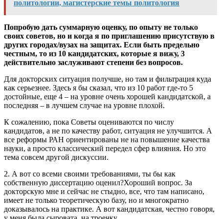
политологии, магистерские темы политология
Попробую дать суммарную оценку, по опыту не только
своих советов, но и когда я по приглашению присутствую в
других городах/вузах на защитах. Если быть предельно
честным, то из 10 кандидатских, которые я вижу, 3
действительно заслуживают степени без вопросов.
Для докторских ситуация получше, но там и фильтрация куда
как серьезнее. Здесь я бы сказал, что из 10 работ где-то 5
достойные, еще 4 – на уровне очень хорошей кандидатской, а
последняя – в лучшем случае на уровне плохой.
К сожалению, пока Советы оцениваются по числу
кандидатов, а не по качеству работ, ситуация не улучшится. А
все реформы РАН ориентированы не на повышение качества
науки, а просто классический передел сфер влияния. Но это
тема совсем другой дискуссии.
2. А вот со всеми своими требованиями, ты бы как
собственную диссертацию оценил?Хороший вопрос. За
докторскую мне и сейчас не стыдно, все, что там написано,
имеет не только теоретическую базу, но и многократно
доказывалось на практике. А вот кандидатская, честно говоря,
у меня была сыровата, на троечку.