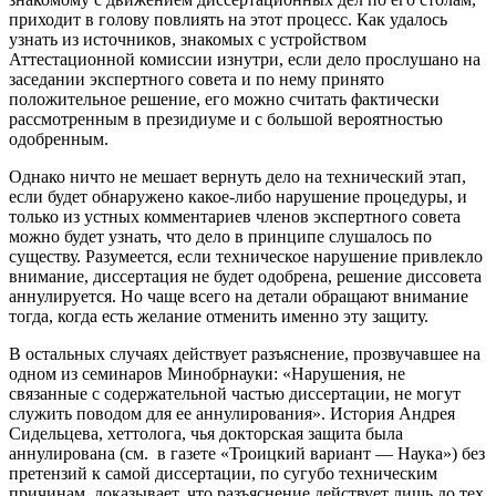
приходит в голову повлиять на этот процесс. Как удалось
узнать из источников, знакомых с устройством
Аттестационной комиссии изнутри, если дело прослушано на
заседании экспертного совета и по нему принято
положительное решение, его можно считать фактически
рассмотренным в президиуме и с большой вероятностью
одобренным.
Однако ничто не мешает вернуть дело на технический этап,
если будет обнаружено какое-либо нарушение процедуры, и
только из устных комментариев членов экспертного совета
можно будет узнать, что дело в принципе слушалось по
существу. Разумеется, если техническое нарушение привлекло
внимание, диссертация не будет одобрена, решение диссовета
аннулируется. Но чаще всего на детали обращают внимание
тогда, когда есть желание отменить именно эту защиту.
В остальных случаях действует разъяснение, прозвучавшее на
одном из семинаров Минобрнауки: «Нарушения, не
связанные с содержательной частью диссертации, не могут
служить поводом для ее аннулирования». История Андрея
Сидельцева, хеттолога, чья докторская защита была
аннулирована (см. в газете «Троицкий вариант — Наука») без
претензий к самой диссертации, по сугубо техническим
причинам, доказывает, что разъяснение действует лишь до тех