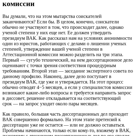
комиссии
Вы думали, что на этом мытарства соискателей
заканчиваются? Если бы. В целом, конечно, соискатели
обычно не участвуют в том, что происходит далее, однако
ученой степени у них еще нет. Ее должен утвердить
президиум ВАК. Как рассказал нам на условиях анонимности
один из юристов, работающих с делами о лишении ученых
степеней, утверждение вашей ученой степени в
Аттестационной комиссии можно разделить на три этапа.
Первый — сугубо технический, на нем диссертационное дело
оценивают с точки зрения соответствия процедурным
требованиям. Второй этап — заседание экспертного совета по
данному профилю. Наконец, далее дело поступает в
президиум ВАК, где уже и утверждается. На этот процесс
обычно отводят 4−5 месяцев, а если у специалистов комиссии
возникают какие-либо вопросы и требуется направить запрос
в диссовет, решение откладывается на соответствующий
срок — на запрос уходит около пары месяцев.
Как правило, большая часть диссертационных дел проходит
ВАК совершенно формально. На этом этапе претензий к
диссертации уже не остается — или не должно оставаться.
Проблемы начинаются, только если кому-то, вхожему в ВАК,
знакомому с движением диссертационных дел по его столам,