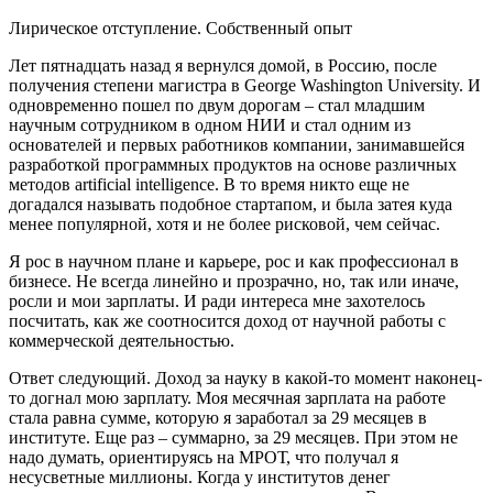
Лирическое отступление. Собственный опыт
Лет пятнадцать назад я вернулся домой, в Россию, после
получения степени магистра в George Washington University. И
одновременно пошел по двум дорогам – стал младшим
научным сотрудником в одном НИИ и стал одним из
основателей и первых работников компании, занимавшейся
разработкой программных продуктов на основе различных
методов artificial intelligence. В то время никто еще не
догадался называть подобное стартапом, и была затея куда
менее популярной, хотя и не более рисковой, чем сейчас.
Я рос в научном плане и карьере, рос и как профессионал в
бизнесе. Не всегда линейно и прозрачно, но, так или иначе,
росли и мои зарплаты. И ради интереса мне захотелось
посчитать, как же соотносится доход от научной работы с
коммерческой деятельностью.
Ответ следующий. Доход за науку в какой-то момент наконец-
то догнал мою зарплату. Моя месячная зарплата на работе
стала равна сумме, которую я заработал за 29 месяцев в
институте. Еще раз – суммарно, за 29 месяцев. При этом не
надо думать, ориентируясь на МРОТ, что получал я
несусветные миллионы. Когда у институтов денег