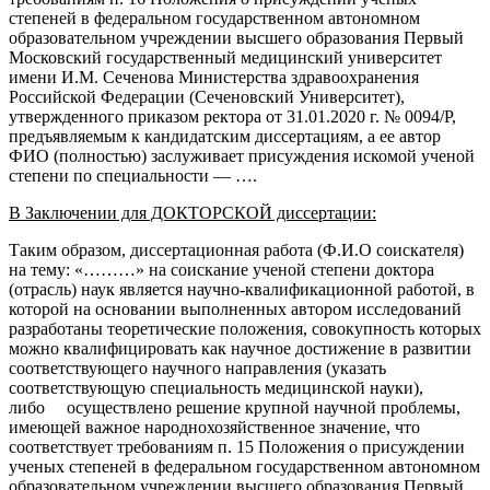
степеней в федеральном государственном автономном
образовательном учреждении высшего образования Первый
Московский государственный медицинский университет
имени И.М. Сеченова Министерства здравоохранения
Российской Федерации (Сеченовский Университет),
утвержденного приказом ректора от 31.01.2020 г. № 0094/Р,
предъявляемым к кандидатским диссертациям, а ее автор
ФИО (полностью) заслуживает присуждения искомой ученой
степени по специальности — ….
В Заключении для ДОКТОРСКОЙ диссертации:
Таким образом, диссертационная работа (Ф.И.О соискателя)
на тему: «………» на соискание ученой степени доктора
(отрасль) наук является научно-квалификационной работой, в
которой на основании выполненных автором исследований
разработаны теоретические положения, совокупность которых
можно квалифицировать как научное достижение в развитии
соответствующего научного направления (указать
соответствующую специальность медицинской науки),
либо
осуществлено решение крупной научной проблемы,
имеющей важное народнохозяйственное значение, что
соответствует требованиям п. 15 Положения о присуждении
ученых степеней в федеральном государственном автономном
образовательном учреждении высшего образования Первый