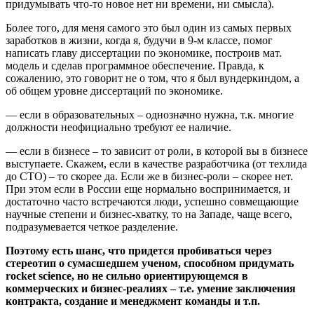
придумывать что-то новое нет ни времени, ни смысла).
Более того, для меня самого это был один из самых первых
заработков в жизни, когда я, будучи в 9-м классе, помог
написать главу диссертации по экономике, построив мат.
модель и сделав программное обеспечение. Правда, к
сожалению, это говорит не о том, что я был вундеркиндом, а
об общем уровне диссертаций по экономике.
— eсли в образовательных – однозначно нужна, т.к. многие
должности неофициально требуют ее наличие.
— eсли в бизнесе – то зависит от роли, в которой вы в бизнесе
выступаете. Скажем, если в качестве разработчика (от техлида
до CTO) – то скорее да. Если же в бизнес-роли – скорее нет.
При этом если в России еще нормально воспринимается, и
достаточно часто встречаются люди, успешно совмещающие
научные степени и бизнес-хватку, то на Западе, чаще всего,
подразумевается четкое разделение.
Поэтому есть шанс, что придется пробиваться через
стереотип о сумасшедшем ученом, способном придумать
rocket science, но не сильно ориентирующемся в
коммерческих и бизнес-реалиях – т.е. умение заключения
контракта, создание и менеджмент команды и т.п.