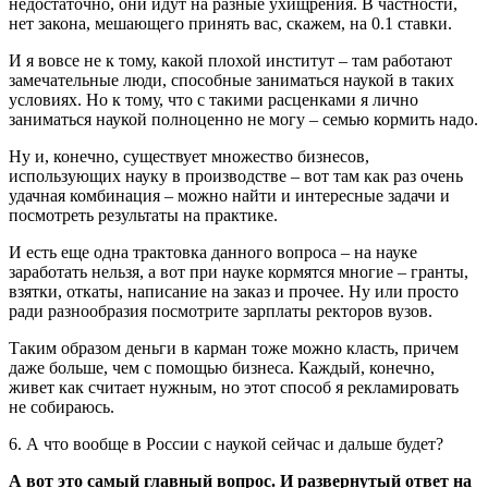
недостаточно, они идут на разные ухищрения. В частности,
нет закона, мешающего принять вас, скажем, на 0.1 ставки.
И я вовсе не к тому, какой плохой институт – там работают
замечательные люди, способные заниматься наукой в таких
условиях. Но к тому, что с такими расценками я лично
заниматься наукой полноценно не могу – семью кормить надо.
Ну и, конечно, существует множество бизнесов,
использующих науку в производстве – вот там как раз очень
удачная комбинация – можно найти и интересные задачи и
посмотреть результаты на практике.
И есть еще одна трактовка данного вопроса – на науке
заработать нельзя, а вот при науке кормятся многие – гранты,
взятки, откаты, написание на заказ и прочее. Ну или просто
ради разнообразия посмотрите
зарплаты ректоров вузов
.
Таким образом деньги в карман тоже можно класть, причем
даже больше, чем с помощью бизнеса. Каждый, конечно,
живет как считает нужным, но этот способ я рекламировать
не собираюсь.
6. А что вообще в России с наукой сейчас и дальше будет?
А вот это самый главный вопрос. И развернутый ответ на