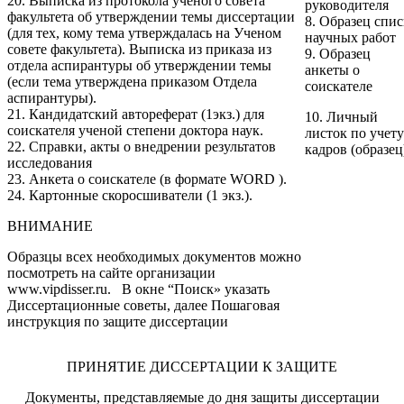
20. Выписка из протокола ученого совета
руководителя
факультета об утверждении темы диссертации
8.
Образец спис
(для тех, кому тема утверждалась на Ученом
научных работ
совете факультета). Выписка из приказа из
9.
Образец
отдела аспирантуры об утверждении темы
анкеты о
(если тема утверждена приказом Отдела
соискателе
аспирантуры).
21. Кандидатский автореферат (1экз.) для
10.
Личный
соискателя ученой степени доктора наук.
листок по учету
22. Справки, акты о внедрении результатов
кадров (образец
исследования
23. Анкета о соискателе (в формате WORD ).
24. Картонные скоросшиватели (1 экз.).
ВНИМАНИЕ
Образцы всех необходимых документов можно
посмотреть на сайте организации
www.vipdisser.ru
. В окне “Поиск» указать
Диссертационные советы, далее
Пошаговая
инструкция по защите диссертации
ПРИНЯТИЕ ДИССЕРТАЦИИ К ЗАЩИТЕ
Документы, представляемые до дня защиты диссертации