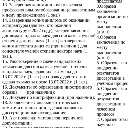
председателя
13. Заверенная копия диплома о высшем
3.
Образец
профессиональном образовании (с заверенным
заключения
к нему приложением) (1 экз.)
организации по
14. Заверенная копия диплома об окончании
месту
аспирантуры (для тех, кто окончил
выполнения
аспирантуру в 2022 году); заверенная копия
(д.м.н)
диплома кандидата наук для соискателя ученой
4.
Образец
степени доктора наук (1 экз.) и заверенная
заключения по
копия аттестата доцента (при наличии) для
месту
соискателя ученой степени доктора наук (1
выполнения
экз.).
(к.м.н)
15. Удостоверение о сдаче кандидатских
5.
Образец акта
экзаменов для соискателя ученой степени
внедрении
кандидата наук, сдавших экзамены до
результатов
13.07.2022 г. (1 экз.) и справку, для тех, кто
диссертации в
сдавал экзамены после 13.07.2022 г. (1 экз.).
учебном процес
16. Документы об образовании иностранного
6.
Образец акта
образца (при наличии);
внедрении
17. Документ о нострификации (при наличии);
результатов
18. Заключение Локального этического
диссертации в
комитета организации, где выполнялись
лечебном
диссертационные исследования;
процессе
19. Акт проверки материалов первичной
7. Образец отзы
документации;
научного