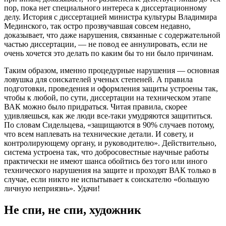
пор, пока нет специального интереса к диссертационному
делу. История с диссертацией министра
культур
ы Владимира
Мединского, так остро прозвучавшая совсем недавно,
доказывает, что даже нарушения, связанные с содержательной
частью диссертации, — не повод ее аннулировать, если не
очень хочется это делать по каким бы то ни было причинам.
Таким образом, именно процедурные нарушения — основная
ловушка для соискателей ученых степеней. А правила
подготовки, проведения и оформления защиты устроены так,
чтобы к любой, по сути, диссертации на техническом этапе
ВАК можно было придраться. Читая правила, скорее
удивляешься, как же люди все-таки умудряются защититься.
По словам Сидельцева, «защищаются в 90% случаев потому,
что всем наплевать на технические детали. И совету, и
контролирующему органу, и руководителю». Действительно,
система устроена так, что добросовестные научные работы
практически не имеют шанса обойтись без того или иного
технического нарушения на защите и проходят ВАК только в
случае, если никто не испытывает к соискателю «большую
личную неприязнь». Удачи!
Не спи, не спи, художник