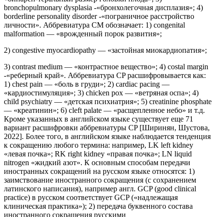
bronchopulmonary dysplasia -«бронхолегочная дисплазия»; 4)
borderline personality disorder -«пограничное расстройство
личности». Аббревиатура CM обозначает: 1) congenital
malformation — «врожденный порок развития»;
2) congestive myocardiopathy — «застойная миокардиопатия»;
3) contrast medium — «контрастное вещество»; 4) costal margin
-«реберный край». Аббревиатура CP расшифровывается как:
1) chest pain — «боль в груди»; 2) cardiac pacing —
«кардиостимуляция»; 3) chicken pox — «ветряная оспа»; 4)
child psychiatry — «детская психиатрия»; 5) creatinine phosphate
— «креатинин»; 6) cleft palate — «расщепленное небо» и т.д.
Кроме указанных в английском языке существует еще 71
вариант расшифровки аббревиатуры CP [Ширинян, Шустова,
2022]. Более того, в английском языке наблюдается тенденция
к сокращению любого термина: например, LK left kidney
«левая почка»; RK right kidney «правая почка»; LN liquid
nitrogen «жидкий азот». К основным способам передачи
иностранных сокращений на русском языке относятся: 1)
заимствование иностранного сокращения (с сохранением
латинского написания), например англ. GCP (good clinical
practice) в русском соответствует GCP («надлежащая
клиническая практика»); 2) передача буквенного состава
иностранного сокращения русскими