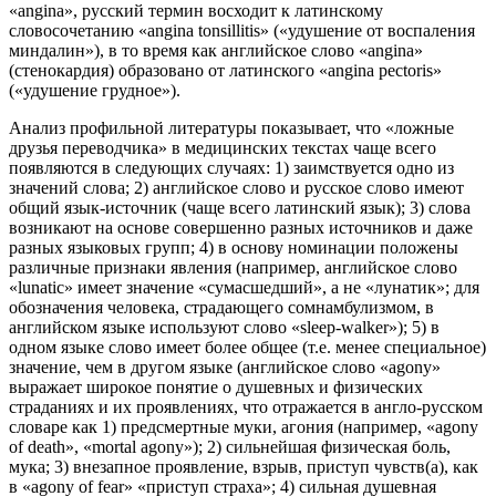
«angina», русский термин восходит к латинскому
словосочетанию «angina tonsillitis» («удушение от воспаления
миндалин»), в то время как английское слово «angina»
(стенокардия) образовано от латинского «angina pectoris»
(«удушение грудное»).
Анализ профильной литературы показывает, что «ложные
друзья переводчика» в медицинских текстах чаще всего
появляются в следующих случаях: 1) заимствуется одно из
значений слова; 2) английское слово и русское слово имеют
общий язык-источник (чаще всего латинский язык); 3) слова
возникают на основе совершенно разных источников и даже
разных языковых групп; 4) в основу номинации положены
различные признаки явления (например, английское слово
«lunatic» имеет значение «сумасшедший», а не «лунатик»; для
обозначения человека, страдающего сомнамбулизмом, в
английском языке используют слово «sleep-walker»); 5) в
одном языке слово имеет более общее (т.е. менее специальное)
значение, чем в другом языке (английское слово «agony»
выражает широкое понятие о душевных и физических
страданиях и их проявлениях, что отражается в англо-русском
словаре как 1) предсмертные муки, агония (например, «agony
of death», «mortal agony»); 2) сильнейшая физическая боль,
мука; 3) внезапное проявление, взрыв, приступ чувств(а), как
в «agony of fear» «приступ страха»; 4) сильная душевная