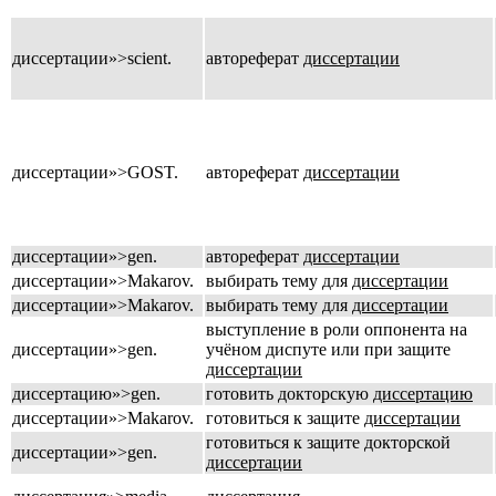
диссертации»>scient.
автореферат
диссертации
диссертации»>GOST.
автореферат
диссертации
диссертации»>gen.
автореферат
диссертации
диссертации»>Makarov.
выбирать тему для
диссертации
диссертации»>Makarov.
выбирать тему для
диссертации
выступление в роли оппонента на
диссертации»>gen.
учёном диспуте или при защите
диссертации
диссертацию»>gen.
готовить докторскую
диссертацию
диссертации»>Makarov.
готовиться к защите
диссертации
готовиться к защите докторской
диссертации»>gen.
диссертации