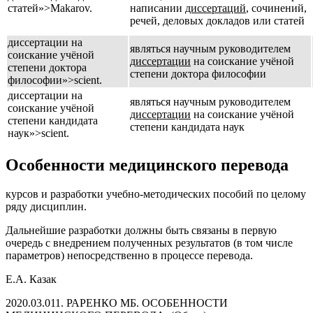
статей»>Makarov.
написании
диссертаций
, сочинений,
речей, деловых докладов или статей
диссертации на
являться научным руководителем
соискание учёной
диссертации
на соискание учёной
степени доктора
степени доктора философии
философии»>scient.
диссертации на
являться научным руководителем
соискание учёной
диссертации
на соискание учёной
степени кандидата
степени кандидата наук
наук»>scient.
Особенности медицинского перевода
курсов и разработки учебно-методических пособий по целому
ряду дисциплин.
Дальнейшие разработки должны быть связаны в первую
очередь с внедрением полученных результатов (в том числе
параметров) непосредственно в процессе перевода.
Е.А. Казак
2020.03.011. РАРЕНКО МБ. ОСОБЕННОСТИ