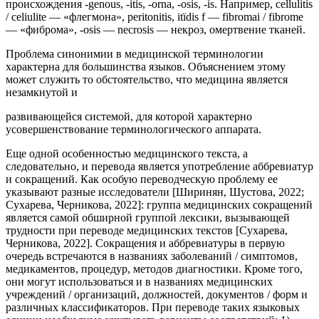
происхождения -genous, -itis, -orna, -osis, -is. Например, cellulitis
/ celiulite — «флегмона», peritonitis, itïdis f — fibromai / fibrome
— «фиброма», -osis — necrosis — некроз, омертвение тканей.
Проблема синонимии в медицинской терминологии
характерна для большинства языков. Объяснением этому
может служить то обстоятельство, что медицина является
незамкнутой и
развивающейся системой, для которой характерно
усовершенствование терминологического аппарата.
Еще одной особенностью медицинского текста, а
следовательно, и перевода является употребление аббревиатур
и сокращений. Как особую переводческую проблему ее
указывают разные исследователи [Ширинян, Шустова, 2022;
Сухарева, Черникова, 2022]: группа медицинских сокращений
является самой обширной группой лексики, вызывающей
трудности при переводе медицинских текстов [Сухарева,
Черникова, 2022]. Сокращения и аббревиатуры в первую
очередь встречаются в названиях заболеваний / симптомов,
медикаментов, процедур, методов диагностики. Кроме того,
они могут использоваться и в названиях медицинских
учреждений / организаций, должностей, документов / форм и
различных классификаторов. При переводе таких языковых