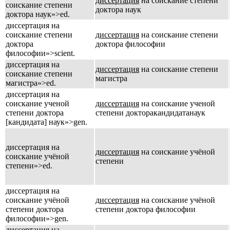
диссертация
на соискание степени
соискание степени
доктора наук
доктора наук»>ed.
диссертация на
соискание степени
диссертация
на соискание степени
доктора
доктора философии
философии»>scient.
диссертация на
диссертация
на соискание степени
соискание степени
магистра
магистра»>ed.
диссертация на
соискание ученой
диссертация
на соискание ученой
степени доктора
степени доктора
кандидата
наук
[кандидата] наук»>gen.
диссертация на
диссертация
на соискание учёной
соискание учёной
степени
степени»>ed.
диссертация на
соискание учёной
диссертация
на соискание учёной
степени доктора
степени доктора философии
философии»>gen.
диссертация на