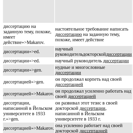
диссертацию на
настоятельное требование написать
заданную тему, похоже,
диссертацию
на заданную тему,
имеет
похоже, имеет действие
действие»>Makarov.
научный
диссертации»>ed.
руководитель
докторской
диссертации
диссертации»>ed.
научный руководитель
диссертации
нудные и многословные
диссертации»>gen.
диссертации
он продолжал корпеть над своей
диссертацией»>gen.
диссертацией
он продолжал усиленно работать над
диссертацией»>Makarov.
своей
диссертацией
диссертации,
он развивал этот тезис в своей
написанной в Йельском
докторской
диссертации
,
университете в 1933
написанной в Йельском
г.»>gen.
университете в 1933 г.
она усиленно работает над своей
диссертацией»>Makarov.
докторской
диссертацией