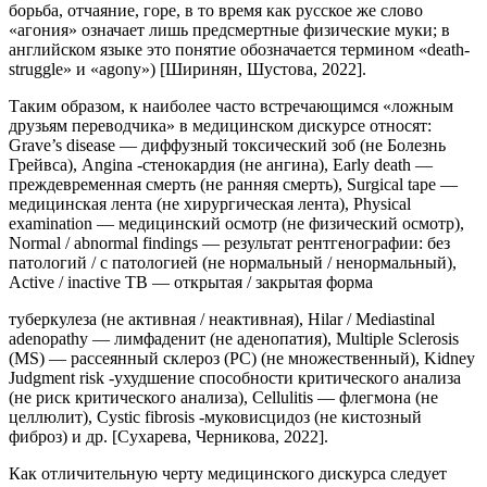
борьба, отчаяние, горе, в то время как русское же слово
«агония» означает лишь предсмертные физические муки; в
английском языке это понятие обозначается термином «death-
struggle» и «agony») [Ширинян, Шустова, 2022].
Таким образом, к наиболее часто встречающимся «ложным
друзьям переводчика» в медицинском дискурсе относят:
Grave’s disease — диффузный токсический зоб (не Болезнь
Грейвса), Angina -стенокардия (не ангина), Early death —
преждевременная смерть (не ранняя смерть), Surgical tape —
медицинская лента (не хирургическая лента), Physical
examination — медицинский осмотр (не физический осмотр),
Normal / abnormal findings — результат рентгенографии: без
патологий / с патологией (не нормальный / ненормальный),
Active / inactive TB — открытая / закрытая форма
туберкулеза (не активная / неактивная), Hilar / Mediastinal
adenopathy — лимфаденит (не аденопатия), Multiple Sclerosis
(MS) — рассеянный склероз (РС) (не множественный), Kidney
Judgment risk -ухудшение способности критического анализа
(не риск критического анализа), Cellulitis — флегмона (не
целлюлит), Cystic fibrosis -муковисцидоз (не кистозный
фиброз) и др. [Сухарева, Черникова, 2022].
Как отличительную черту медицинского дискурса следует