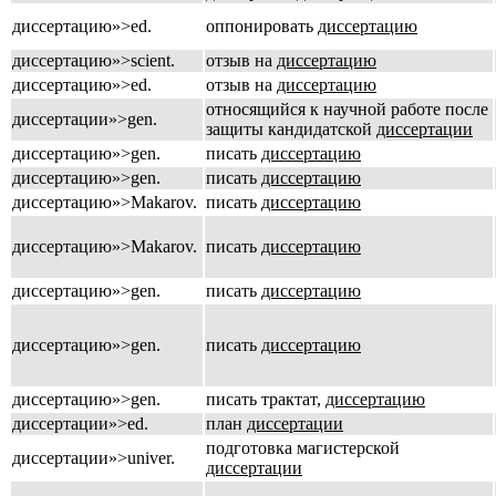
диссертацию»>ed.
оппонировать
диссертацию
диссертацию»>scient.
отзыв на
диссертацию
диссертацию»>ed.
отзыв на
диссертацию
относящийся к научной работе после
диссертации»>gen.
защиты кандидатской
диссертации
диссертацию»>gen.
писать
диссертацию
диссертацию»>gen.
писать
диссертацию
диссертацию»>Makarov.
писать
диссертацию
диссертацию»>Makarov.
писать
диссертацию
диссертацию»>gen.
писать
диссертацию
диссертацию»>gen.
писать
диссертацию
диссертацию»>gen.
писать трактат,
диссертацию
диссертации»>ed.
план
диссертации
подготовка магистерской
диссертации»>univer.
диссертации