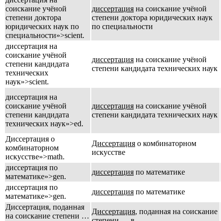
соискание учёной
диссертация
на соискание учёной
степени доктора
степени доктора юридических наук
юридических наук по
по специальности
специальности»>scient.
диссертация на
соискание учёной
диссертация
на соискание учёной
степени кандидата
степени кандидата технических наук
технических
наук»>scient.
диссертация на
соискание учёной
диссертация
на соискание учёной
степени кандидата
степени кандидата технических наук
технических наук»>ed.
Диссертация о
Диссертация
о комбинаторном
комбинаторном
искусстве
искусстве»>math.
диссертация по
диссертация
по математике
математике»>gen.
диссертация по
диссертация
по математике
математике»>gen.
Диссертация, поданная
Диссертация
, поданная на соискание
на соискание степени …
степени … в …