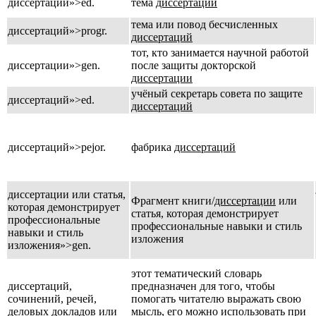
диссертации»>ed.
тема
диссертации
тема или повод бесчисленных
диссертаций»>progr.
диссертаций
тот, кто занимается научной работой
диссертации»>gen.
после защиты докторской
диссертации
учёный секретарь совета по защите
диссертаций»>ed.
диссертаций
диссертаций»>pejor.
фабрика
диссертаций
диссертации или статья,
Фрагмент книги/
диссертации
или
которая демонстрирует
статья, которая демонстрирует
профессиональные
профессиональные навыки и стиль
навыки и стиль
изложения
изложения»>gen.
этот тематический словарь
диссертаций,
предназначен для того, чтобы
сочинений, речей,
помогать читателю выражать свою
деловых докладов или
мысль, его можно использовать при