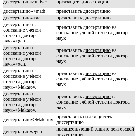
диссертации»>univer.
предзащита
диссертации
диссертацию»>math.
представить
диссертацию
диссертацию»>gen.
представить
диссертацию
диссертацию на
представить
диссертацию
на
соискание ученой
соискание ученой степени доктора
степени доктора
наук
наук»>gen.
диссертацию на
представить
диссертацию
на
соискание ученой
соискание ученой степени доктора
степени доктора
наук
наук»>gen.
диссертацию на
представить
диссертацию
на
соискание учёной
соискание учёной степени доктора
степени доктора
наук
наук»>Makarov.
диссертацию на
представить
диссертацию
на
соискание учёной
соискание учёной степени доктора
степени доктора
наук
наук»>Makarov.
представить или защитить
диссертацию»>Makarov.
диссертацию
предшествующий защите докторской
диссертации»>gen.
диссертации