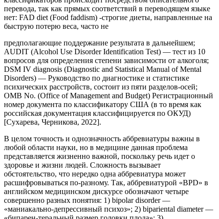
перевода, так как прямых соответствий в переводящем языке
нет: FAD diet (Food faddism) -строгие диеты, направленные на
быструю потерю веса, часто не
предполагающие поддержание результата в дальнейшем;
AUDIT (Alcohol Use Disorder Identification Test) — тест из 10
вопросов для определения степени зависимости от алкоголя;
DSM IV diagnosis (Diagnostic and Statistical Manual of Mental
Disorders) — Руководство по диагностике и статистике
психических расстройств, состоит из пяти разделов-осей;
OMB No. (Office of Management and Budget) Регистрационный
номер документа по классификатору США (в то время как
российская документация классифицируется по ОКУД)
[Сухарева, Черникова, 2022].
В целом точность и однозначность аббревиатуры важны в
любой области науки, но в медицине данная проблема
представляется жизненно важной, поскольку речь идет о
здоровье и жизни людей. Сложность вызывает
обстоятельство, что нередко одна аббревиатура может
расшифровываться по-разному. Так, аббревиатурой «BPD» в
английском медицинском дискурсе обозначают четыре
совершенно разных понятия: 1) bipolar disorder —
«маниакально-депрессивный психоз»; 2) bipariental diameter —
«бипарен-теральный размер головки плода»; 3)