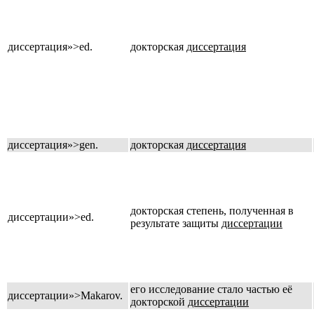
диссертация»>ed.
докторская
диссертация
диссертация»>gen.
докторская
диссертация
докторская степень, полученная в
диссертации»>ed.
результате защиты
диссертации
его исследование стало частью её
диссертации»>Makarov.
докторской
диссертации