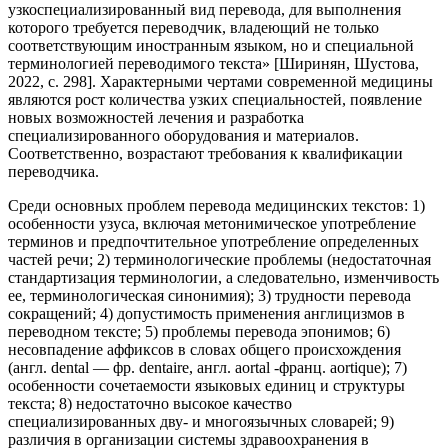
узкоспециализированный вид перевода, для выполнения
которого требуется переводчик, владеющий не только
соответствующим иностранным языком, но и специальной
терминологией переводимого текста» [Ширинян, Шустова,
2022, с. 298]. Характерными чертами современной медицины
являются рост количества узких специальностей, появление
новых возможностей лечения и разработка
специализированного оборудования и материалов.
Соответственно, возрастают требования к квалификации
переводчика.
Среди основных проблем перевода медицинских текстов: 1)
особенности узуса, включая метонимическое употребление
терминов и предпочтительное употребление определенных
частей речи; 2) терминологические проблемы (недостаточная
стандартизация терминологии, а следовательно, изменчивость
ее, терминологическая синонимия); 3) трудности перевода
сокращений; 4) допустимость применения англицизмов в
переводном тексте; 5) проблемы перевода эпонимов; 6)
несовпадение аффиксов в словах общего происхождения
(англ. dental — фр. dentaire, англ. aortal -франц. aortique); 7)
особенности сочетаемости языковых единиц и структуры
текста; 8) недостаточно высокое качество
специализированных дву- и многоязычных словарей; 9)
различия в организации системы здравоохранения в