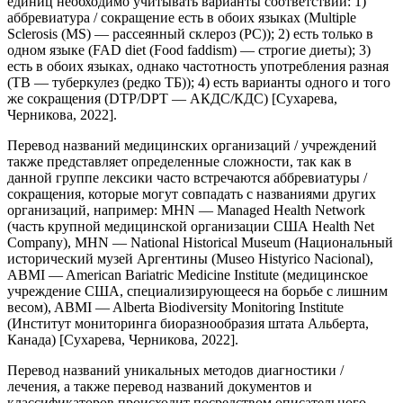
единиц необходимо учитывать варианты соответствий: 1)
аббревиатура / сокращение есть в обоих языках (Multiple
Sclerosis (MS) — рассеянный склероз (РС)); 2) есть только в
одном языке (FAD diet (Food faddism) — строгие диеты); 3)
есть в обоих языках, однако частотность употребления разная
(TB — туберкулез (редко ТБ)); 4) есть варианты одного и того
же сокращения (DTP/DPT — АКДС/КДС) [Сухарева,
Черникова, 2022].
Перевод названий медицинских организаций / учреждений
также представляет определенные сложности, так как в
данной группе лексики часто встречаются аббревиатуры /
сокращения, которые могут совпадать с названиями других
организаций, например: MHN — Managed Health Network
(часть крупной медицинской организации США Health Net
Company), MHN — National Historical Museum (Национальный
исторический музей Аргентины (Museo Histуrico Nacional),
ABMI — American Bariatric Medicine Institute (медицинское
учреждение США, специализирующееся на борьбе с лишним
весом), ABMI — Alberta Biodiversity Monitoring Institute
(Институт мониторинга биоразнообразия штата Альберта,
Канада) [Сухарева, Черникова, 2022].
Перевод названий уникальных методов диагностики /
лечения, а также перевод названий документов и
классификаторов происходит посредством описательного