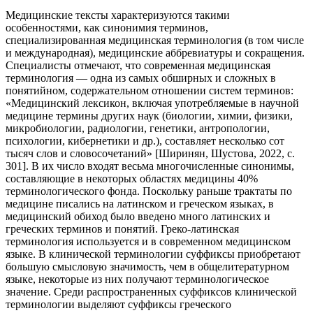
Медицинские тексты характеризуются такими
особенностями, как синонимия терминов,
специализированная медицинская терминология (в том числе
и международная), медицинские аббревиатуры и сокращения.
Специалисты отмечают, что современная медицинская
терминология — одна из самых обширных и сложных в
понятийном, содержательном отношении систем терминов:
«Медицинский лексикон, включая употребляемые в научной
медицине термины других наук (биологии, химии, физики,
микробиологии, радиологии, генетики, антропологии,
психологии, кибернетики и др.), составляет несколько сот
тысяч слов и словосочетаний» [Ширинян, Шустова, 2022, с.
301]. В их число входят весьма многочисленные синонимы,
составляющие в некоторых областях медицины 40%
терминологического фонда. Поскольку раньше трактаты по
медицине писались на латинском и греческом языках, в
медицинский обиход было введено много латинских и
греческих терминов и понятий. Греко-латинская
терминология используется и в современном медицинском
языке. В клинической терминологии суффиксы приобретают
большую смысловую значимость, чем в общелитературном
языке, некоторые из них получают терминологическое
значение. Среди распространенных суффиксов клинической
терминологии выделяют суффиксы греческого