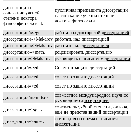
диссертации на
публичная предзащита
диссертации
соискание ученой
на соискание ученой степени
степени доктора
доктора философии
философии»>scient.
диссертацией»>gen.
работа над докторской
диссертацией
диссертацией»>Makarov.
работать над
диссертацией
диссертацией»>Makarov.
работать над
диссертацией
диссертацию»>math.
рецензировать
диссертацию
диссертации»>Makarov.
руководить написанием
диссертации
диссертаций»>ed.
Совет по защите
диссертаций
диссертаций»>ed.
совет по защите
диссертаций
диссертаций»>ed.
совет по защите
диссертаций
совместное международное научное
диссертацией»>univer.
руководство
диссертацией
соискатель учёной степени доктора,
диссертации»>gen.
ещё не представивший
диссертации
стипендия на время написания
диссертации»>amer.
диссертации