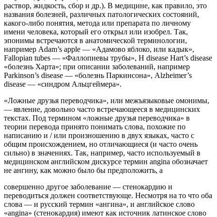
раствор, жидкость, сбор и др.). В медицине, как правило, это
названия болезней, различных патологических состояний,
какого-либо понятия, метода или препарата по личному
имени человека, который его открыл или изобрел. Так,
эпонимы встречаются в анатомической терминологии,
например Adam’s apple — «Адамово яблоко, или кадык»,
Fallopian tubes — «Фаллопиевы трубы», H disease Hart’s disease
«болезнь Харта»; при описании заболеваний, например
Parkinson’s disease — «болезнь Паркинсона», Alzheimer’s
disease — «синдром Альцгеймера».
«Ложные друзья переводчика», или межъязыковые омонимы,
— явление, довольно часто встречающееся в медицинских
текстах. Под термином «ложные друзья переводчика» в
теории перевода принято понимать слова, похожие по
написанию и / или произношению в двух языках, часто с
общим происхождением, но отличающиеся (и часто очень
сильно) в значениях. Так, например, часто используемый в
медицинском английском дискурсе термин angina обозначает
не ангину, как можно было бы предположить, а
совершенно другое заболевание — стенокардию и
переводиться должен соответствующе. Несмотря на то что оба
слова — и русский термин «ангина», и английское слово
«angina» (стенокардия) имеют как источник латинское слово