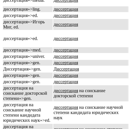
диссертация»>media.
диссертация
диссертация»>ling.
диссертация
диссертация»>ed.
диссертация
диссертация»>Игорь
диссертация
Миг, ed.
диссертация»>ed.
диссертация
диссертация»>med.
диссертация
диссертация»>univer.
диссертация
диссертация»>gen.
диссертация
Диссертация»>gen.
Диссертация
диссертация»>gen.
диссертация
диссертация»>gen.
диссертация
диссертация на
диссертация
на соискание
соискание докторской
докторской степени
степени»>gen.
диссертация на
диссертация
на соискание научной
соискание научной
степени кандидата юридических
степени кандидата
наук
юридических наук»>ed.
диссертация на