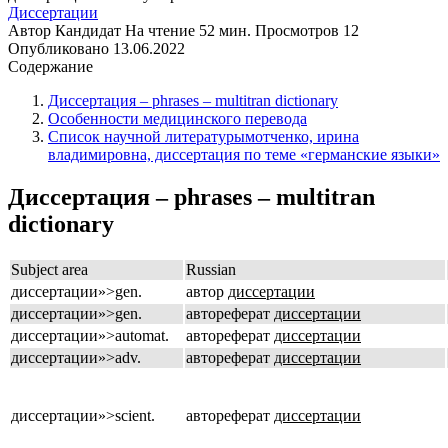
Диссертации
Автор
Кандидат
На чтение
52 мин.
Просмотров
12
Опубликовано
13.06.2022
Содержание
Диссертация – phrases – multitran dictionary
Особенности медицинского перевода
Список научной литературымотченко, ирина
владимировна, диссертация по теме «германские языки»
Диссертация – phrases – multitran
dictionary
Subject area
Russian
диссертации»>gen.
автор
диссертации
диссертации»>gen.
автореферат
диссертации
диссертации»>automat.
автореферат
диссертации
диссертации»>adv.
автореферат
диссертации
диссертации»>scient.
автореферат
диссертации