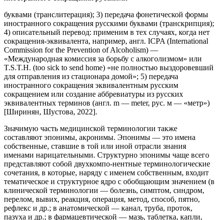
буквами (транслитерация); 3) передача фонетической формы
иностранного сокращения русскими буквами (транскрипция);
4) описательный перевод: применим в тех случаях, когда нет
сокращения-эквивалента, например, англ. ICPA (International
Commission for the Prevention of Alcoholism) —
«Международная комиссия за борьбу с алкоголизмом» или
T.S.T.H. (too sick to send home) «не полностью выздоровевший
для отправления из стационара домой»; 5) передача
иностранного сокращения эквивалентным русским
сокращением или создание аббревиатуры из русских
эквивалентных терминов (англ. m — meter, рус. м — «метр»)
[Ширинян, Шустова, 2022].
Значимую часть медицинской терминологии также
составляют эпонимы, акронимы. Эпонимы — это имена
собственные, ставшие в той или иной отрасли знания
именами нарицательными. Структурно эпонимы чаще всего
представляют собой двухкомпо-нентные терминологические
сочетания, в которые, наряду с именем собственным, входит
тематическое и структурное ядро с обобщающим значением (в
клинической терминологии — болезнь, симптом, синдром,
перелом, вывих, реакция, операция, метод, способ, пятно,
рефлекс и др.; в анатомической — канал, труба, проток,
пазуха и др.; в фармацевтической — мазь, таблетка, капли,