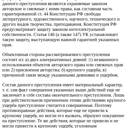
данного преступления являются охраняемые законом
авторские и смежные с ними права, как составная часть
гарантированной ст. 44 Конституции РФ свободы
литературного, художественного, научного, технического и
других видов творчества, преподавания. Конституция РФ
предусматривает защиту законом интеллектуальной
собственности. Статья 146 (а также 147) УК устанавливает
такую защиту, выступающую важной гарантией указанных
прав.
Объективная сторона рассматриваемого преступления
состоит из: а) двух альтернативных деяний :1) незаконного
использования объектов авторского права или смежных прав
или 2) присвоения авторства; б) крупного ущерба; в)
причинной связи между указанными деяниями и ущербом.
Состав данного преступления имеет материальный характер,
т. е. сам факт совершения указанных выше действий еще не
заключает в себе состава окончательного преступления. Лишь
при действительном причинении этими действиями крупного
ущерба преступление считается совершенньм. Поэтому
противоправные действия, которые еще не привели к
крупному ущербу, но могли его вызвать, образуют покушение
на преступление. Те же действия, которые не привели и не
могли привести к крупному ущербу, уголовным