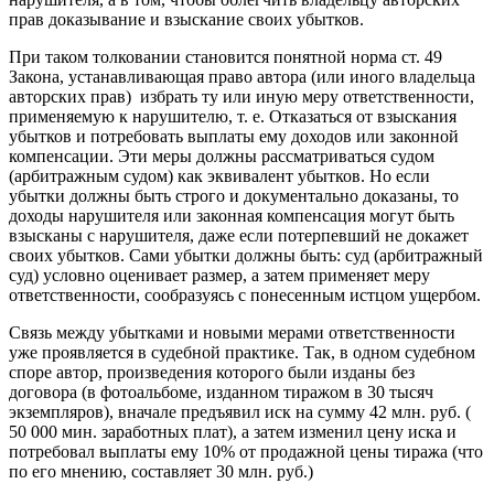
прав доказывание и взыскание своих убытков.
При таком толковании становится понятной норма ст. 49
Закона, устанавливающая право автора (или иного владельца
авторских прав) избрать ту или иную меру ответственности,
применяемую к нарушителю, т. е. Отказаться от взыскания
убытков и потребовать выплаты ему доходов или законной
компенсации. Эти меры должны рассматриваться судом
(арбитражным судом) как эквивалент убытков. Но если
убытки должны быть строго и документально доказаны, то
доходы нарушителя или законная компенсация могут быть
взысканы с нарушителя, даже если потерпевший не докажет
своих убытков. Сами убытки должны быть: суд (арбитражный
суд) условно оценивает размер, а затем применяет меру
ответственности, сообразуясь с понесенным истцом ущербом.
Связь между убытками и новыми мерами ответственности
уже проявляется в судебной практике. Так, в одном судебном
споре автор, произведения которого были изданы без
договора (в фотоальбоме, изданном тиражом в 30 тысяч
экземпляров), вначале предъявил иск на сумму 42 млн. руб. (
50 000 мин. заработных плат), а затем изменил цену иска и
потребовал выплаты ему 10% от продажной цены тиража (что
по его мнению, составляет 30 млн. руб.)