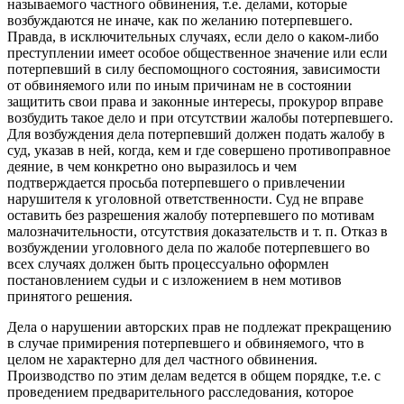
называемого частного обвинения, т.е. делами, которые
возбуждаются не иначе, как по желанию потерпевшего.
Правда, в исключительных случаях, если дело о каком-либо
преступлении имеет особое общественное значение или если
потерпевший в силу беспомощного состояния, зависимости
от обвиняемого или по иным причинам не в состоянии
защитить свои права и законные интересы, прокурор вправе
возбудить такое дело и при отсутствии жалобы потерпевшего.
Для возбуждения дела потерпевший должен подать жалобу в
суд, указав в ней, когда, кем и где совершено противоправное
деяние, в чем конкретно оно выразилось и чем
подтверждается просьба потерпевшего о привлечении
нарушителя к уголовной ответственности. Суд не вправе
оставить без разрешения жалобу потерпевшего по мотивам
малозначительности, отсутствия доказательств и т. п. Отказ в
возбуждении уголовного дела по жалобе потерпевшего во
всех случаях должен быть процессуально оформлен
постановлением судьи и с изложением в нем мотивов
принятого решения.
Дела о нарушении авторских прав не подлежат прекращению
в случае примирения потерпевшего и обвиняемого, что в
целом не характерно для дел частного обвинения.
Производство по этим делам ведется в общем порядке, т.е. с
проведением предварительного расследования, которое