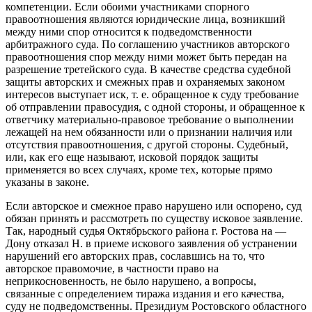
компетенции. Если обоими участниками спорного
правоотношения являются юридические лица, возникший
между ними спор относится к подведомственности
арбитражного суда. По соглашению участников авторского
правоотношения спор между ними может быть передан на
разрешение третейского суда. В качестве средства судебной
защиты авторских и смежных прав и охраняемых законом
интересов выступает иск, т. е. обращенное к суду требование
об отправлении правосудия, с одной стороны, и обращенное к
ответчику материально-правовое требование о выполнении
лежащей на нем обязанности или о признании наличия или
отсутствия правоотношения, с другой стороны. Судебный,
или, как его еще называют, исковой порядок защиты
применяется во всех случаях, кроме тех, которые прямо
указаны в законе.
Если авторское и смежное право нарушено или оспорено, суд
обязан принять и рассмотреть по существу исковое заявление.
Так, народный судья Октябрьского района г. Ростова на —
Дону отказал Н. в приеме искового заявления об устранении
нарушений его авторских прав, сославшись на то, что
авторское правомочие, в частности право на
неприкосновенность, не было нарушено, а вопросы,
связанные с определением тиража издания и его качества,
суду не подведомственны. Президиум Ростовского областного