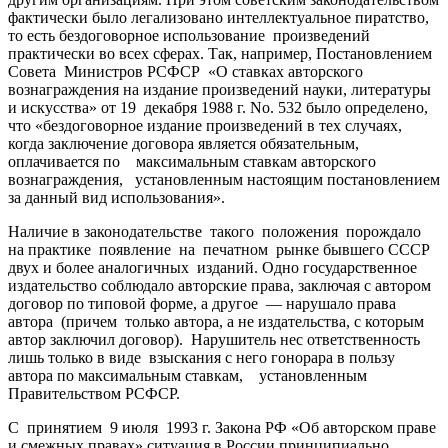
фактически было легализовано интеллектуальное пиратство,
то есть бездоговорное использование произведений
практически во всех сферах. Так, например, Постановлением
Совета Министров РСФСР «О ставках авторского
вознаграждения на издание произведений науки, литературы
и искусства» от 19 декабря 1988 г. No. 532 было определено,
что «бездоговорное издание произведений в тех случаях,
когда заключение договора является обязательным,
оплачивается по максимальным ставкам авторского
вознаграждения, установленным настоящим постановлением
за данный вид использования».
Наличие в законодательстве такого положения порождало
на практике появление на печатном рынке бывшего СССР
двух и более аналогичных изданий. Одно государственное
издательство соблюдало авторские права, заключая с автором
договор по типовой форме, а другое — нарушало права
автора (причем только автора, а не издательства, с которым
автор заключил договор). Нарушитель нес ответственность
лишь только в виде взыскания с него гонорара в пользу
автора по максимальным ставкам, установленным
Правительством РСФСР.
С принятием 9 июля 1993 г. Закона РФ «Об авторском праве
и смежных правах» ситуация в России принципиально