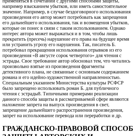
применяться в сочетании с другими способами защиты,
например взысканием убытков, или иметь самостоятельное
значение. Например, в случае бездоговорного использования
произведения его автор может потребовать как запрещения
его дальнейшего использования, так и возмещения убытков,
которые он понес в связи с таким использованием. Однако
интерес автора может выражаться и в том, чтобы лишь
прекратить (пресечь) нарушение его права на будущее время
или устранить угрозу его нарушения. Так, писатель Б.
потребовал прекращения использования отрывков из его
произведения «В августе сорок четвертого» для чтения с
эстрады. Свое требование автор обосновал тем, что читались
произвольно взятые из произведения фрагменты
детективного плана, не связанные с основным содержанием
романа и его идейно-художественной направленностью.
Специальным указанием Министерства культуры РСФСР
было запрещено использовать роман Б. для публичного
чтения с эстрады8. Типичными примерами реализации
данного способа защиты в рассматриваемой сфере являются
наложение запрета на выпуск произведения в свет,
запрещение дальнейшего распространения произведения,
запрет на использование перевода или переработки и др.
ГРАЖДАНСКО-ПРАВОВОЙ СПОСОБ