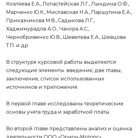
Козляева Е.А., Лопастейская Л.Г., Лындина О.Ф.,
Марченко Ю.К., Миславская Н.А., Паршутина Е.А.,
Приказчикова М.В., Садыкова Л.Г.,
Хаджимурадов А.О., Чачора А.С.,
Чернобривенко Ю.В., Шевелева Е.А., Шевцова
Т.П. и др.
В структуре курсовой работы выделяются
следующие элементы: введение, две главы,
заключение, список использованных
источников и приложения.
В первой главе исследованы теоретические
основы учета труда и заработной платы.
Во второй главе представлены анализ и оценка
деятельности ООО «Орион-Моторс».