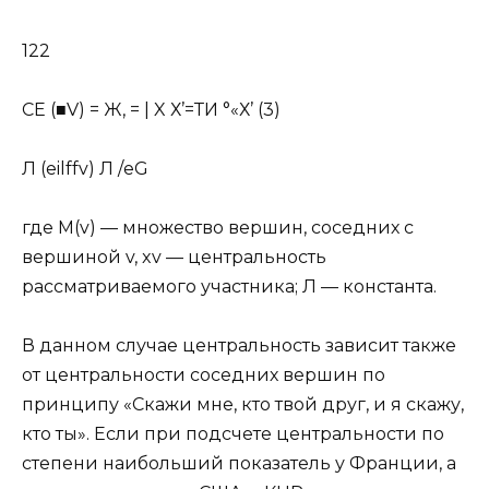
122
СЕ (■V) = Ж, = | X Х’=ТИ °«Х’ (3)
Л (eilffv) Л /eG
где M(v) — множество вершин, соседних с
вершиной v, xv — центральность
рассматриваемого участника; Л — константа.
В данном случае центральность зависит также
от центральности соседних вершин по
принципу «Скажи мне, кто твой друг, и я скажу,
кто ты». Если при подсчете центральности по
степени наибольший показатель у Франции, а