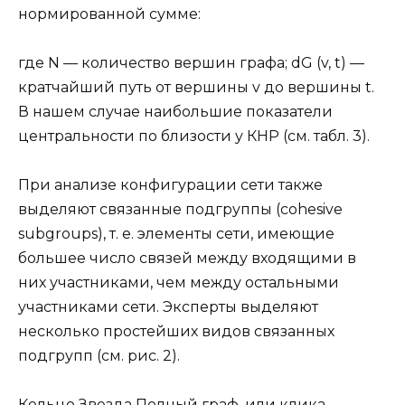
нормированной сумме:
где N — количество вершин графа; dG (v, t) —
кратчайший путь от вершины v до вершины t.
В нашем случае наибольшие показатели
центральности по близости у КНР (см. табл. 3).
При анализе конфигурации сети также
выделяют связанные подгруппы (cohesive
subgroups), т. е. элементы сети, имеющие
большее число связей между входящими в
них участниками, чем между остальными
участниками сети. Эксперты выделяют
несколько простейших видов связанных
подгрупп (см. рис. 2).
Кольцо Звезда Полный граф, или клика