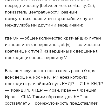
посредничеству (betweenness сentrality, Св), —
показатель центральности, равный
присутствию вершины в кратчайших путях
между любыми другими вершинами:
где Он — общее количество кратчайших путей
из вершины s к вершине t; ot (v) — количество
кратчайших путей из вершины s к вершине t,
проходящих через вершину V.
В нашем случае этот показатель равен 0 для
всех вершин, кроме КНР, через которую
проходит кратчайший путь КНДР — США, КНДР
— Франция, КНДР — Иран, Иран — Франция,
Иран — США. Таким образом, для КНР он
составляет 5. Промежуточность представляет