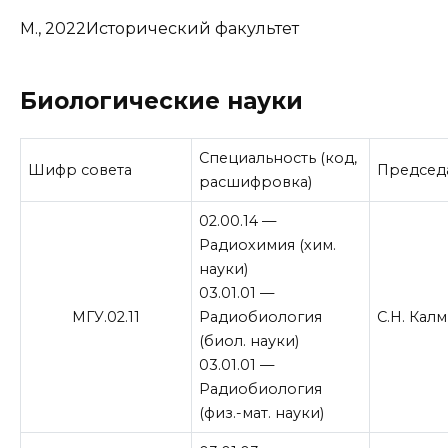
М., 2022Исторический факультет
Биологические науки
Специальность (код,
Шифр совета
Председ
расшифровка)
02.00.14 —
Радиохимия (хим.
науки)
03.01.01 —
МГУ.02.11
Радиобиология
С.Н. Кал
(биол. науки)
03.01.01 —
Радиобиология
(физ.-мат. науки)