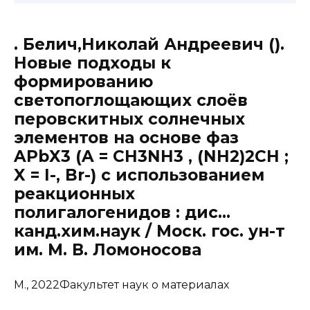
. Белич,Николай Андреевич ().
Новые подходы к
формированию
светопоглощающих слоёв
перовскитных солнечных
элементов на основе фаз
APbX3 (A = CH3NH3 , (NH2)2CH ;
X = I-, Br-) с использованием
реакционных
полигалогенидов : дис…
канд.хим.наук / Моск. гос. ун-т
им. М. В. Ломоносова
М., 2022Факультет наук о материалах