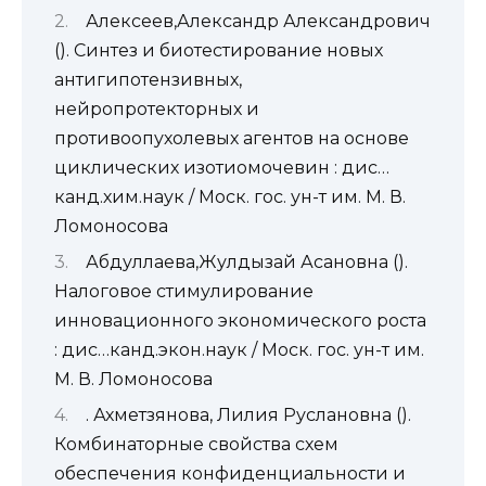
Алексеев,Александр Александрович
(). Синтез и биотестирование новых
антигипотензивных,
нейропротекторных и
противоопухолевых агентов на основе
циклических изотиомочевин : дис…
канд.хим.наук / Моск. гос. ун-т им. М. В.
Ломоносова
Абдуллаева,Жулдызай Асановна ().
Налоговое стимулирование
инновационного экономического роста
: дис…канд.экон.наук / Моск. гос. ун-т им.
М. В. Ломоносова
. Ахметзянова, Лилия Руслановна ().
Комбинаторные свойства схем
обеспечения конфиденциальности и