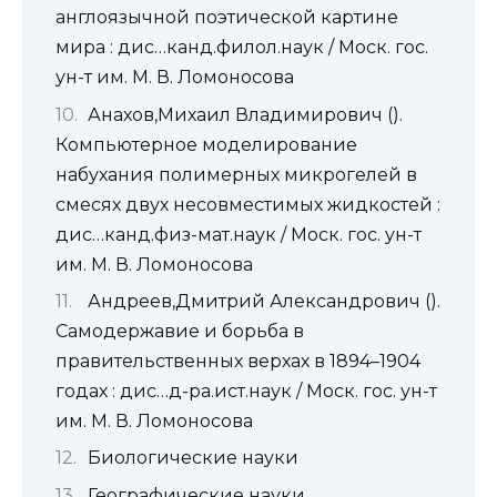
англоязычной поэтической картине
мира : дис…канд.филол.наук / Моск. гос.
ун-т им. М. В. Ломоносова
Анахов,Михаил Владимирович ().
Компьютерное моделирование
набухания полимерных микрогелей в
смесях двух несовместимых жидкостей :
дис…канд.физ-мат.наук / Моск. гос. ун-т
им. М. В. Ломоносова
Андреев,Дмитрий Александрович ().
Самодержавие и борьба в
правительственных верхах в 1894–1904
годах : дис…д-ра.ист.наук / Моск. гос. ун-т
им. М. В. Ломоносова
Биологические науки
Географические науки