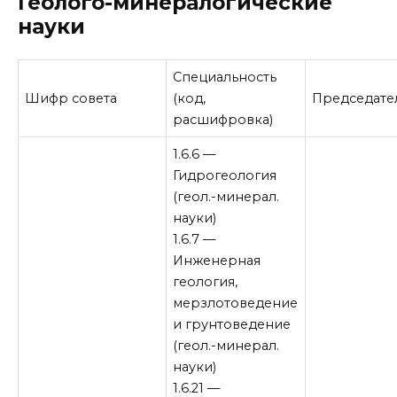
Геолого-минералогические
науки
Специальность
Шифр совета
(код,
Председате
расшифровка)
1.6.6 —
Гидрогеология
(геол.-минерал.
науки)
1.6.7 —
Инженерная
геология,
мерзлотоведение
и грунтоведение
(геол.-минерал.
науки)
1.6.21 —