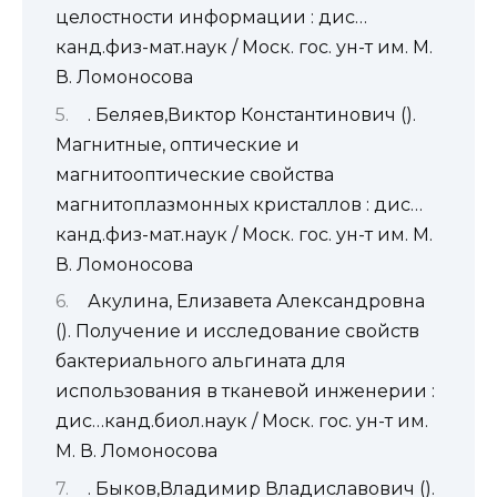
целостности информации : дис…
канд.физ-мат.наук / Моск. гос. ун-т им. М.
В. Ломоносова
. Беляев,Виктор Константинович ().
Магнитные, оптические и
магнитооптические свойства
магнитоплазмонных кристаллов : дис…
канд.физ-мат.наук / Моск. гос. ун-т им. М.
В. Ломоносова
Акулина, Елизавета Александровна
(). Получение и исследование свойств
бактериального альгината для
использования в тканевой инженерии :
дис…канд.биол.наук / Моск. гос. ун-т им.
М. В. Ломоносова
. Быков,Владимир Владиславович ().