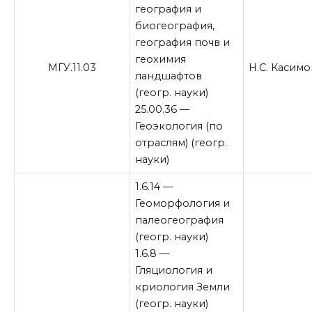
география и
биогеография,
география почв и
геохимия
МГУ.11.03
Н.С. Касимо
ландшафтов
(геогр. науки)
25.00.36 —
Геоэкология (по
отраслям) (геогр.
науки)
1.6.14 —
Геоморфология и
палеогеография
(геогр. науки)
1.6.8 —
Гляциология и
криология Земли
(геогр. науки)