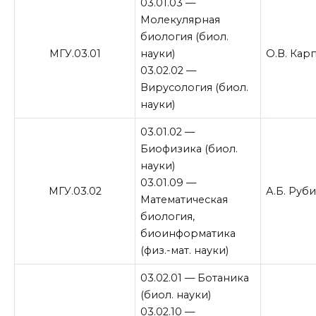
03.01.03 —
Молекулярная
биология (биол.
МГУ.03.01
науки)
О.В. Кар
03.02.02 —
Вирусология (биол.
науки)
03.01.02 —
Биофизика (биол.
науки)
03.01.09 —
МГУ.03.02
А.Б. Руб
Математическая
биология,
биоинформатика
(физ.-мат. науки)
03.02.01 — Ботаника
(биол. науки)
03.02.10 —