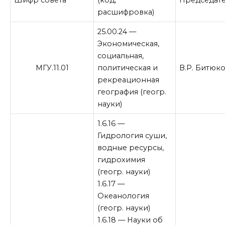
Шифр совета
(код,
Председат
расшифровка)
25.00.24 —
Экономическая,
социальная,
МГУ.11.01
политическая и
В.Р. Битюк
рекреационная
география (геогр.
науки)
1.6.16 —
Гидрология суши,
водные ресурсы,
гидрохимия
(геогр. науки)
1.6.17 —
Океанология
(геогр. науки)
1.6.18 — Науки об