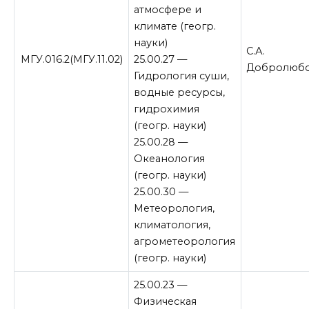
атмосфере и
климате (геогр.
науки)
С.А.
МГУ.016.2(МГУ.11.02)
25.00.27 —
Добролюб
Гидрология суши,
водные ресурсы,
гидрохимия
(геогр. науки)
25.00.28 —
Океанология
(геогр. науки)
25.00.30 —
Метеорология,
климатология,
агрометеорология
(геогр. науки)
25.00.23 —
Физическая