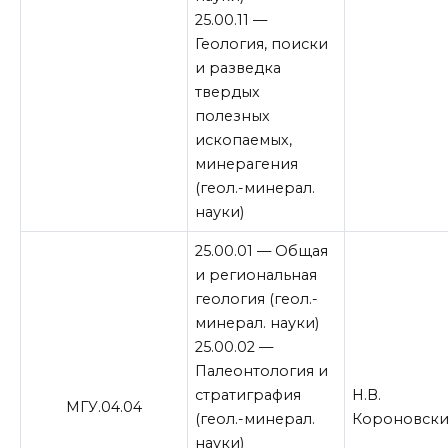
25.00.11 —
Геология, поиски
и разведка
твердых
полезных
ископаемых,
минерагения
(геол.-минерал.
науки)
25.00.01 — Общая
и региональная
геология (геол.-
минерал. науки)
25.00.02 —
Палеонтология и
стратиграфия
Н.В.
МГУ.04.04
(геол.-минерал.
Короновск
науки)