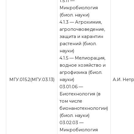
1.5.11 —
Микробиология
(биол. науки)
4.1.3 — Агрохимия,
агропочвоведение,
защита и карантин
растений (биол.
науки)
4.1.5 — Мелиорация,
водное хозяйство и
агрофизика (биол.
МГУ.015.2(МГУ.03.13)
науки)
А.И. Нет
03.01.06 —
Биотехнология (в
том числе
бионанотехнологии)
(биол. науки)
03.02.03 —
Микробиология