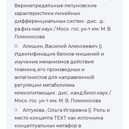
Верхнепредельные ляпуновские
характеристики линейных
дифференциальных систем : дис…д-
ра.физ-мат.наук / Моск. гос. ун-т им. М. В.
Ломоносова
Алешин, Василий Алексеевич ().
Идентификация белков-мишеней и
изучение механизмов действия
тиамина, его производных и
антагонистов для направленной
регуляции метаболизма
млекопитающих : дис…канд.биол.наук /
Моск. гос. ун-т им. М. В. Ломоносова
Алтухова , Ольга Игоревна (). Роль и
место концепта TEXT как источника
концептуальных метафор в