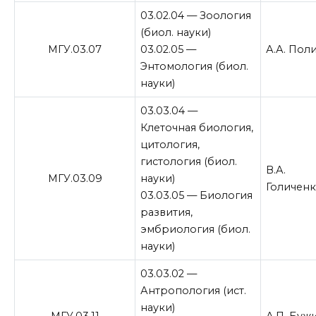
03.02.04 — Зоология
(биол. науки)
МГУ.03.07
03.02.05 —
А.А. Пол
Энтомология (биол.
науки)
03.03.04 —
Клеточная биология,
цитология,
гистология (биол.
В.А.
МГУ.03.09
науки)
Голичен
03.03.05 — Биология
развития,
эмбриология (биол.
науки)
03.03.02 —
Антропология (ист.
науки)
МГУ.03.11
А.П. Буж