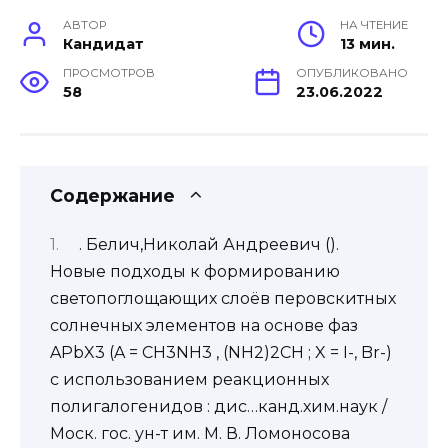
АВТОР
НА ЧТЕНИЕ
Кандидат
13 мин.
ПРОСМОТРОВ
ОПУБЛИКОВАНО
58
23.06.2022
Содержание
. Белич,Николай Андреевич ().
Новые подходы к формированию
светопоглощающих слоёв перовскитных
солнечных элементов на основе фаз
APbX3 (A = CH3NH3 , (NH2)2CH ; X = I-, Br-)
с использованием реакционных
полигалогенидов : дис…канд.хим.наук /
Моск. гос. ун-т им. М. В. Ломоносова