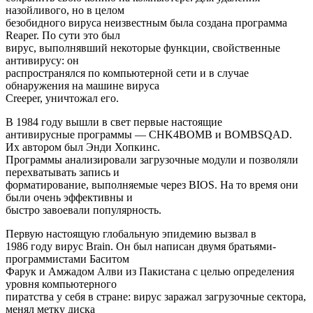
назойливого, но в целом
безобидного вируса неизвестным была создана программа
Reaper. По сути это был
вирус, выполнявший некоторые функции, свойственные
антивирусу: он
распространялся по компьютерной сети и в случае
обнаружения на машине вируса
Creeper, уничтожал его.
В 1984 году вышли в свет первые настоящие
антивирусные программы — CHK4BOMB и BOMBSQAD.
Их автором был Энди Хопкинс.
Программы анализировали загрузочные модули и позволяли
перехватывать запись и
форматирование, выполняемые через BIOS. На то время они
были очень эффективны и
быстро завоевали популярность.
Первую настоящую глобальную эпидемию вызвал в
1986 году вирус Brain. Он был написан двумя братьями-
программистами Баситом
Фарук и Амжадом Алви из Пакистана с целью определения
уровня компьютерного
пиратства у себя в стране: вирус заражал загрузочные сектора,
менял метку диска