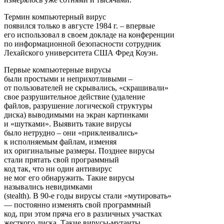
Термин компьютерный вирус
появился только в августе 1984 г. – впервые
его использовал в своем докладе на конференции
по информационной безопасности сотрудник
Лехайского университета США Фред Коуэн.
Первые компьютерные вирусы
были простыми и неприхотливыми –
от пользователей не скрывались, «скрашивали»
свое разрушительное действие (удаление
файлов, разрушение логической структуры
диска) выводимыми на экран картинками
и «шутками». Выявить такие вирусы
было нетрудно – они «приклеивались»
к исполняемым файлам, изменяя
их оригинальные размеры. Позднее вирусы
стали прятать свой программный
код так, что ни один антивирус
не мог его обнаружить. Такие вирусы
назывались невидимками
(stealth). В 90-е годы вирусы стали «мутировать»
— постоянно изменять свой программный
код, при этом пряча его в различных участках
жесткого диска. Такие вирусы-мутанты