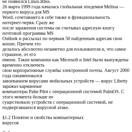
не появился Linux.Bliss.
26 марта 1999 года началась глобальная эпидемия Melissa —
первого вируса для MS
Word, сочетавшего в себе также и функциональность
интернет-червя. Сразу же
после заражения системы он считывал адресную книгу
почтовой программы MS
Outlook и рассылал по первым 50 найденным адресам свои
копии. Причем это
делалось абсолютно незаметно для пользователя и, что самое
страшное, от его
имени. Такие компании как Microsoft и Intel были вынуждены
временно отключить
свои корпоративные службы электронной почты. Август 2000
года ознаменовался
завоеванием вирусами мобильных устройств — вирус Liberty
заражал карманные
компьютеры Palm Pilot с операционной системой PalmOS. С
этого момента больше не
существовало устройств с операционной системой, не
подвергавшихся вирусной атаке.
§1.2 Понятие и свойства компьютерных
вирусов