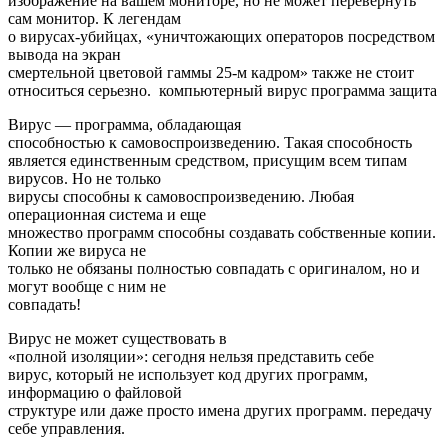
изображение на вашем мониторе, но не может перевернуть
сам монитор. К легендам
о вирусах-убийцах, «уничтожающих операторов посредством
вывода на экран
смертельной цветовой гаммы 25-м кадром» также не стоит
относиться серьезно. компьютерный вирус программа защита
Вирус — программа, обладающая
способностью к самовоспроизведению. Такая способность
является единственным средством, присущим всем типам
вирусов. Но не только
вирусы способны к самовоспроизведению. Любая
операционная система и еще
множество программ способны создавать собственные копии.
Копии же вируса не
только не обязаны полностью совпадать с оригиналом, но и
могут вообще с ним не
совпадать!
Вирус не может существовать в
«полной изоляции»: сегодня нельзя представить себе
вирус, который не использует код других программ,
информацию о файловой
структуре или даже просто имена других программ. передачу
себе управления.