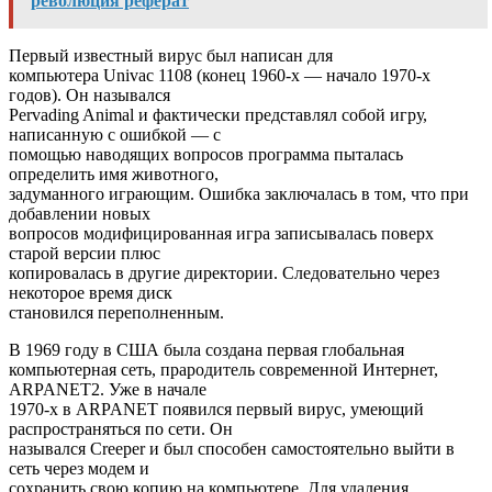
революция реферат
Первый известный вирус был написан для
компьютера Univac 1108 (конец 1960-х — начало 1970-х
годов). Он назывался
Pervading Animal и фактически представлял собой игру,
написанную с ошибкой — с
помощью наводящих вопросов программа пыталась
определить имя животного,
задуманного играющим. Ошибка заключалась в том, что при
добавлении новых
вопросов модифицированная игра записывалась поверх
старой версии плюс
копировалась в другие директории. Следовательно через
некоторое время диск
становился переполненным.
В 1969 году в США была создана первая глобальная
компьютерная сеть, прародитель современной Интернет,
ARPANET2. Уже в начале
1970-х в ARPANET появился первый вирус, умеющий
распространяться по сети. Он
назывался Creeper и был способен самостоятельно выйти в
сеть через модем и
сохранить свою копию на компьютере. Для удаления