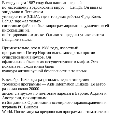
В следующем 1987 году был написан первый
по-настоящему вредоносный вирус — Lehigh. Он вызвал
эпидемию в Лехайском
университете (США), где в то время работал Фред Коэн.
Lehigh заражал только
системные файлы и был запрограммирован на удаление всей
информации на
инфицированном диске. Однако за пределы университета
Lehigh не вышел.
Примечательно, что в 1988 году, известный
программист Питер Нортон высказался резко против
существования вирусов. Он
официально объявил их несуществующим мифом. Это
показывает, сколь низка была
культура антивирусной безопасности в то время.
В декабре 1989 года разразилась первая эпидемия
троянской программы — Aids Information Diskette. Ее автор
разослал около 20000
дискет с вирусом по почтовым адресам в Европе, Африке и
Австралии, похищенным
из баз данных Организации всемирного здравоохранения и
журнала PC Business
World. После запуска вредоносная программа автоматически