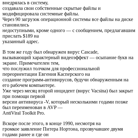
внедрялась в систему,
создавала свои собственные скрытые файлы и
модифицировала системные файлы.
Через 90 загрузок операционной системы все файлы на диске
становились
недоступными, кроме одного — с сообщением, предлагавшим
прислать $189 на
указанный адрес.
В том же году был обнаружен вирус Cascade,
вызывающий характерный видеоэффект — осыпание букв на
экране. Примечателен тем,
что послужил толчком для профессиональной
переориентации Евгения Касперского на
создание программ-антивирусов, будучи обнаруженным на
его рабочем компьютере.
Уже через месяц второй инцидент (вирус Vacsina) был закрыт
при помощи первой
версии антивируса -V, который несколькими годами позже
был переименован в AVP —
AntiViral Toolkit Pro.
Вскоре после этого, в конце 1990, несмотря на
громкое заявление Питера Нортона, прозвучавшее двумя
годами ранее и где он