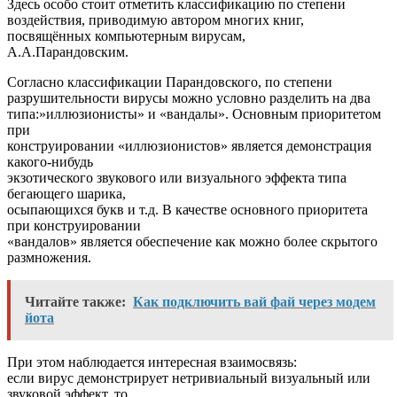
Здесь особо стоит отметить классификацию по степени
воздействия, приводимую автором многих книг,
посвящённых компьютерным вирусам,
А.А.Парандовским.
Согласно классификации Парандовского, по степени
разрушительности вирусы можно условно разделить на два
типа:»иллюзионисты» и «вандалы». Основным приоритетом
при
конструировании «иллюзионистов» является демонстрация
какого-нибудь
экзотического звукового или визуального эффекта типа
бегающего шарика,
осыпающихся букв и т.д. В качестве основного приоритета
при конструировании
«вандалов» является обеспечение как можно более скрытого
размножения.
Читайте также:
Как подключить вай фай через модем
йота
При этом наблюдается интересная взаимосвязь:
если вирус демонстрирует нетривиальный визуальный или
звуковой эффект, то