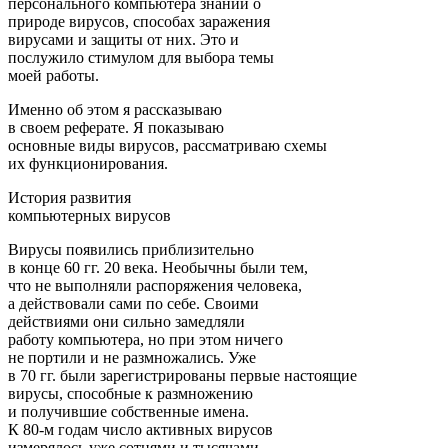
персонального компьютера знаний о
природе вирусов, способах заражения
вирусами и защиты от них. Это и
послужило стимулом для выбора темы
моей работы.
Именно об этом я рассказываю
в своем реферате. Я показываю
основные виды вирусов, рассматриваю схемы
их функционирования.
История развития
компьютерных вирусов
Вирусы появились приблизительно
в конце 60 гг. 20 века. Необычны были тем,
что не выполняли распоряжения человека,
а действовали сами по себе. Своими
действиями они сильно замедляли
работу компьютера, но при этом ничего
не портили и не размножались. Уже
в 70 гг. были зарегистрированы первые настоящие
вирусы, способные к размножению
и получившие собственные имена.
К 80-м годам число активных вирусов
измерялось уже сотнями и тысячами.