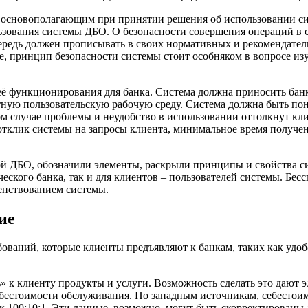
 основополагающим при принятии решения об использовании сис
ользования системы ДБО. О безопасности совершения операций в
ередь должен прописывать в своих нормативных и рекомендател
е, принцип безопасности системы стоит особняком в вопросе из
ё функционирования для банка. Система должна приносить банк
ную пользовательскую рабочую среду. Система должна быть пон
м случае проблемы и неудобство в использовании оттолкнут кл
тклик системы на запросы клиента, минимальное время получе
мой ДБО, обозначили элементы, раскрыли принципы и свойства
ческого банка, так и для клиентов – пользователей системы. Б
енствованием системы.
ие
аний, которые клиенты предъявляют к банкам, таких как удобс
» к клиенту продукты и услуги. Возможность сделать это дают 
ебестоимости обслуживания. По западным источникам, себестои
ак 100:10:1. Эти данные, возможно, могут быть скорректирован