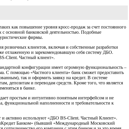
таких как повышение уровня кросс-продаж за счет постоянного
х с основной банковской деятельностью. Подобные
туристические фирмы.
ия розничных клиентов, включая и собственные разработки
уже отлаженную и зарекомендовавшую себя систему ДБО.
S-Client. Частный клиент».
стандартной конфигурации имеет огромную функциональность –
ома. С помощью «Частного клиента» банк сможет предоставить
ванным), так и оформить заявку на кредит. В системе
м, депозитам и переводам средств. Кроме того, что является
меняться в банке.
бладает простым и интуитивно понятным интерфейсом и не
ва, функциональной наполненности и требовательности к
т и активно используют «ДБО BS-Client. Частный Клиент».
ЮниКредит Банком» (бывший «Международный Московский
я сотрудничество его компании с этим банком и за это время