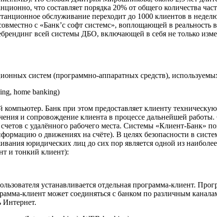
анционно, что составляет порядка 20% от общего количества ча
танционное обслуживание переходит до 1000 клиентов в неделю.
овместно с «Банк’c софт системс», воплощающей в реальность 
брендинг всей системы ДБО, включающей в себя не только изме
онных систем (программно-аппаратных средств), используемых
ing, home banking)
й компьютер. Банк при этом предоставляет клиенту техническу
ечения и сопровождение клиента в процессе дальнейшей работы
счетов с удалённого рабочего места. Системы «Клиент-Банк» по
информацию о движениях на счёте). В целях безопасности в сис
ивания юридических лиц до сих пор является одной из наиболе
нт и тонкий клиент):
ользователя устанавливается отдельная программа-клиент. Прог
амма-клиент может соединяться с банком по различным каналам 
ь Интернет.