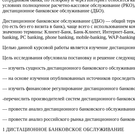
условиях полноценное расчетно-кассовое обслуживание (РКО),
дистанционное банковское обслуживание (ДБО).
Дистанционное банковское обслуживание (ДБО) — общий терми
(то есть без его визита в банк), чаще всего с использование
значению термины: Клиент-Банк, Банк-Клиент, Интернет-Банк, Си
banking, PC banking, phone banking, mobile-banking, WAP-banki
Целью данной курсовой работы является изучение дистанцион
Цель исследования обусловила постановку и решение следующи
— изучить сущность дистанционного банковского обслуживан
— на основе изучения опубликованных источников проследить
— изучить финансовое регулирование дистанционного банков
-перечислить производителей систем дистанционного банковс
— провести анализ дистанционного банковского обслуживани
— провести анализ российского рынка дистанционного банков
1 ДИСТАЦИОННОЕ БАНКОВСКОЕ ОБСЛУЖИВАНИЕ