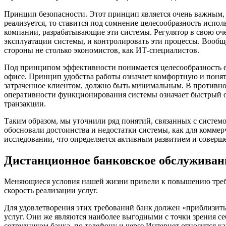
Принцип безопасности. Этот принцип является очень важным,
реализуется, то ставится под сомнение целесообразность исп
компании, разрабатывающие эти системы. Регулятор в свою оч
эксплуатации системы, и контролировать эти процессы. Вообщ
стороны не столько экономистов, как ИТ-специалистов.
Под принципом эффективности понимается целесообразность е
офисе. Принцип удобства работы означает комфортную и понят
затраченное клиентом, должно быть минимальным. В противно
оперативности функционирования системы означает быстрый о
транзакции.
Таким образом, мы уточнили ряд понятий, связанных с систе
обосновали достоинства и недостатки системы, как для коммер
исследовании, что определяется активным развитием и соверш
Дистанционное банковское обслуживан
Меняющиеся условия нашей жизни привели к повышению требов
скорость реализации услуг.
Для удовлетворения этих требований банк должен «приблизить
услуг. Они же являются наиболее выгодными с точки зрения с
сотрудником банка, по телефону и через Интернет относится к