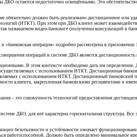
мы ДБО остаются недостаточно освещёнными. Это обстоятельств
еме обязательно должно быть реализовано дистанционное или уда
огий (ИТКТ). При этом при ДБО клиент может взаимодействова
 так называемом видео-банкинге (получении консультаций в банк
» и «банковская операция» подробно рассмотрена в приложении 
 совершения операций в системе ДБО является дистанционность 
анционными. В этом контексте необходимо дать им определение.
 осуществляемых с использованием ИТКТ. Дистанционная банков
вляемых с использованием ИТКТ. Дистанционный банковский пр
бности клиента, закрепленная банковскими регламентами и име
ания – это совокупность технологий предоставления дистанцио
истеме ДБО, для неё характерна горизонтальная структура. Вс
цип безотказности и устойчивости означает функционировани
ься работоспособной. Должно быть определено минимальное вре