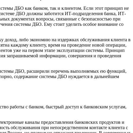
темы ДБО как банком, так и клиентом. Если этот принцип не
 системе ДБО должны заботится ИТ-подразделения банка, ИТ-
ьных документах вопросы, связанные с безопасностью при
учения системы ДБО. Ему стоит уделить особое внимание со
у доход, либо экономию на издержках обслуживания клиента в
ятна каждому клиенту, время на проведение новой операции,
иентов уже на первом этапе эксплуатации системы. Принцип
ния запрашиваемой информации, совершения и проведения
 системы ДБО, расширили перечень выполняемых ею функций,
есспорно, содержание системы ДБО нуждается в дальнейшем
тво работы с банком, быстрый доступ к банковским услугам,
электронные каналы предоставления банковских продуктов и
мость обслуживания при непосредственном контакте клиента с
ы для России, но правильно отражают тенденции. В современных