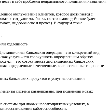
о несет в себе проблемы неправильного понимания назначения
ленное обслуживание клиентов, которое достигается с
ть с сотрудником банка, но это взаимодействие будет
омате, видео-киоске и прочее). В будущем такие
1.
или удаленность.
 Дистанционная банковская операция – это конкретный вид
ская услуга – это совокупность определенным образом
одукт – это совокупность дистанционных банковских
ющая определенные качественные, количественные и ценовые
нных банковских продуктов и услуг на основании
е элементы системы равноправны, при появлении новых
е системы при любых неблагоприятных условиях, в
мя восстановления работоспособности.