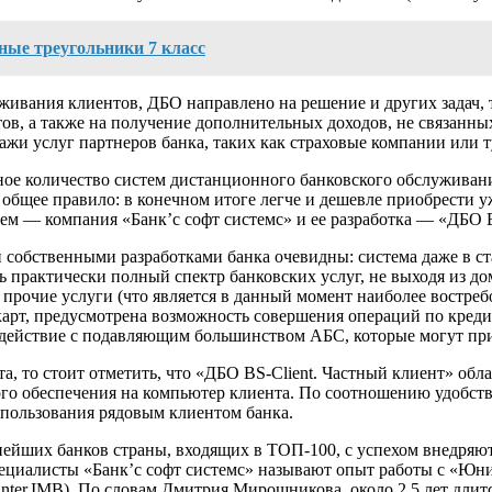
ные треугольники 7 класс
ивания клиентов, ДБО направлено на решение и других задач, 
ов, а также на получение дополнительных доходов, не связанны
ажи услуг партнеров банка, таких как страховые компании или 
ное количество систем дистанционного банковского обслуживан
общее правило: в конечном итоге легче и дешевле приобрести 
ем — компания «Банк’с софт системс» и ее разработка — «ДБО B
 собственными разработками банка очевидны: система даже в 
ь практически полный спектр банковских услуг, не выходя из д
рочие услуги (что является в данный момент наиболее востребо
рт, предусмотрена возможность совершения операций по кредита
одействие с подавляющим большинством АБС, которые могут при
та, то стоит отметить, что «ДБО BS-Client. Частный клиент» о
ого обеспечения на компьютер клиента. По соотношению удобст
спользования рядовым клиентом банка.
пнейших банков страны, входящих в ТОП-100, с успехом внедряю
пециалисты «Банк’с софт системс» называют опыт работы с «
nter.IMB). По словам Дмитрия Мирошникова, около 2,5 лет длитс