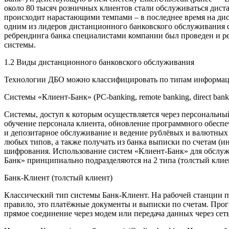
около 80 тысяч розничных клиентов стали обслуживаться дист
происходит нарастающими темпами – в последнее время на дис
одним из лидеров дистанционного банковского обслуживания с
ребрендинга банка специалистами компании был проведен и ре
системы.
1.2 Виды дистанционного банковского обслуживания
Технологии ДБО можно классифицировать по типам информаци
Системы «Клиент-Банк» (PC-banking, remote banking, direct bank
Системы, доступ к которым осуществляется через персональны
обучение персонала клиента, обновление программного обесп
и депозитарное обслуживание и ведение рублёвых и валютных 
любых типов, а также получать из банка выписки по счетам (
шифрования. Использование систем «Клиент-Банк» для обслуж
Банк» принципиально подразделяются на 2 типа (толстый клие
Банк-Клиент (толстый клиент)
Классический тип системы Банк-Клиент. На рабочей станции п
правило, это платёжные документы и выписки по счетам. Прогр
прямое соединение через модем или передача данных через сет