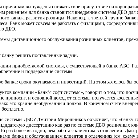
ым причинам вынуждены снижать свое присутствие на корпорати
шим решением для банка становится внедрение системы ДБО для
ного канала развития розницы. Наконец, к третьей группе банко
а. Банк может совсем не работать с физлицами, сосредоточивш
го ДБО.
стемы дистанционного обслуживания розничных клиентов, прежд
 банку решить поставленные задачи.
рации приобретаемой системы, с существующей в банке АБС. Раз
обретение и поддержание системы.
о банка: сроки окупаемости инвестиций. На этом хотелось бы о
ов компании «Банк’с софт системс», говорит о том, что посчи
не приносит, и основной доход от системы получается косвенны
нако это крайне необдуманный подход. В конечном счете внедре
 бесплатно.
ния системы ДБО? Дмитрий Мирошников объясняет, что «банку г
андидатскую диссертацию как раз по системе ДБО розничных кл
16 раз более выгодно, чем работа с клиентом в отделении. Дми
ами банка и обслуживанием клиентов в отделениях (см. схему в