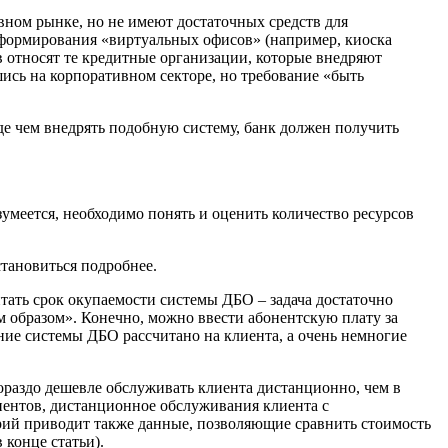
вном рынке, но не имеют достаточных средств для
 формирования «виртуальных офисов» (например, киоска
в относят те кредитные организации, которые внедряют
ись на корпоративном секторе, но требование «быть
е чем внедрять подобную систему, банк должен получить
умеется, необходимо понять и оценить количество ресурсов
становиться подробнее.
тать срок окупаемости системы ДБО – задача достаточно
м образом». Конечно, можно ввести абонентскую плату за
ние системы ДБО рассчитано на клиента, а очень немногие
ораздо дешевле обслуживать клиента дистанционно, чем в
иентов, дистанционное обслуживания клиента с
трий приводит также данные, позволяющие сравнить стоимость
 конце статьи).