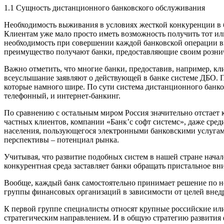
1.1 Сущность дистанционного банковского обслуживания
Необходимость выживания в условиях жесткой конкуренции в б
Клиентам уже мало просто иметь возможность получить тот или
необходимость при совершении каждой банковской операции вы
преимущество получают банки, предоставляющие своим розни
Важно отметить, что многие банки, предоставив, например, к
всеуслышание заявляют о действующей в банке системе ДБО. 
которые намного шире. По сути система дистанционного банко
телефонный, и интернет-банкинг.
По сравнению с остальным миром Россия значительно отстает к
частных клиентов, компании «Банк’c софт системс», даже сре
населения, пользующегося электронными банковскими услуга
перспективы – потенциал рынка.
Учитывая, что развитие подобных систем в нашей стране начал
конкурентная среда заставляет банки обращать пристальное в
Вообще, каждый банк самостоятельно принимает решение по не
группы финансовых организаций в зависимости от целей внед
К первой группе специалисты относят крупные российские или
стратегическим направлением. И в общую стратегию развития 