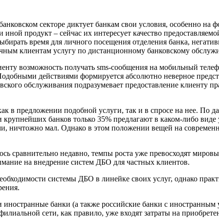
анковском секторе диктует банкам свои условия, особенно на ф
 иной продукт – сейчас их интересует качество предоставляемой
бирать время для личного посещения отделения банка, негатив
чным клиентам услугу по дистанционному банковскому обслуж
лиенту возможность получать sms-сообщения на мобильный телефо
Подобными действиями формируется абсолютно неверное предст
вского обслуживания подразумевает предоставление клиенту пра
ак в предложении подобной услуги, так и в спросе на нее. По д
ди крупнейших банков только 35% предлагают в каком-либо виде
ми, ничтожно мал. Однако в этом положении вещей на совреме
ось сравнительно недавно, темпы роста уже превосходят мировые
нимание на внедрение систем ДБО для частных клиентов.
обходимости системы ДБО в линейке своих услуг, однако практ
рения.
 иностранные банки (а также российские банки с иностранным 
филиальной сети, как правило, уже входят затраты на приобрет