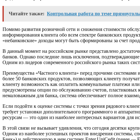
Читайте также:
Контрольная работа по теме прямоуголь
Помимо развития розничной сети и снижения стоимости обслуж
информирования клиента обо всем спектре банковских продукт
«небанковские» доходы могут быть сформированы за счет прод
В данный момент на российском рынке представлено достаточ
банков. Однако последние лишь исключения, подтверждающие 
Одним из лидеров современного российского рынка таких сист
Преимущества «Частного клиента» перед прочими системами и
более 50 банковских продуктов, позволяющих клиенту получат
клиенту возможность как оплатить коммунальные платежи или п
предусмотрены опции по обслуживанию счетов, пластиковых ка
немаловажным для банка, система обеспечивает полное взаим
Если подойти к оценке системы с точки зрения рядового клиен
требует установки дополнительного программного и аппаратн
ресурсам — это один из наиболее интересных вариантов для и
В этой связи не вызывает удивления, что сегодня десятки кру
Одним из наиболее успешных проектов внедрения системы, с
Банк») и действующую в нем систему Enter.UniCedit (ранее — E