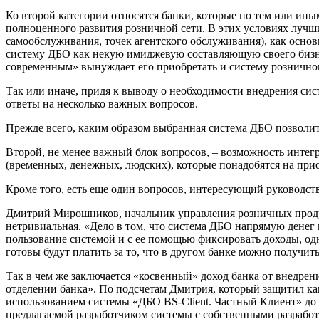
Ко второй категории относятся банки, которые по тем или ин
полноценного развития розничной сети. В этих условиях луч
самообслуживания, точек агентского обслуживания), как основ
систему ДБО как некую имиджевую составляющую своего бизнес
современным» вынуждает его приобретать и систему рознично
Так или иначе, придя к выводу о необходимости внедрения си
ответы на несколько важных вопросов.
Прежде всего, каким образом выбранная система ДБО позволит
Второй, не менее важный блок вопросов, – возможность интег
(временных, денежных, людских), которые понадобятся на при
Кроме того, есть еще один вопросов, интересующий руководств
Дмитрий Мирошников, начальник управления розничных продукт
нетривиальная. «Дело в том, что система ДБО напрямую денег 
пользование системой и с ее помощью фиксировать доходы, од
готовы будут платить за то, что в другом банке можно получить
Так в чем же заключается «косвенный» доход банка от внедре
отделении банка». По подсчетам Дмитрия, который защитил к
использованием системы «ДБО BS-Client. Частный Клиент» до 
предлагаемой разработчиком системы с собственными разработк