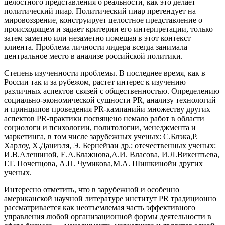
целостного представления о реальности, как это делает
политический пиар. Политический пиар претендует на
мировоззрение, конструирует целостное представление о
происходящем и задает критерии его интерпретации, только
затем заметно или незаметно помещая в этот контекст
клиента. Проблема личности лидера всегда занимала
центральное место в анализе российской политики.
Степень изученности проблемы. В последнее время, как в
России так и за рубежом, растет интерес к изучению
различных аспектов связей с общественностью. Определению
социально-экономической сущности PR, анализу технологий
и принципов проведения PR-кампанийи множеству других
аспектов PR-практики посвящено немало работ в области
социологи и психологии, политологии, менеджмента и
маркетинга, в том числе зарубежных ученых: С.Блэка,Р.
Харлоу, X.Даниэля, Э. Бернейзаи др.; отечественных ученых:
И.В.Алешиной, Е.А.Блажнова,А.И. Власова, И.Л.Викентьева,
Г.Г. Почепцова, A.П. Чумикова,М.А. Шишкинойи других
ученых.
Интересно отметить, что в зарубежной и особенно
американской научной литературе институт PR традиционно
рассматривается как неотъемлемая часть эффективного
управления любой организационной формы деятельности в