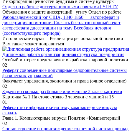
Инкорпорация ценностей буддизма в систему культуры
Отдел по работе с диссертационными советами | УГНТУ
Объявления о защите диссертаций | угнту Отдел по работе
Рабовладельческий юг США, 1840-1860 — автореферат и
диссертация по истории. Скачать бесплатно полный текст
автореферата диссертации на тему Всеобщая история
(соответствующего периода).
Исторические науки Реализация региональной политики
Вам также может понравиться
Дипломная работа организационная структура предприятия
Особый интерес представляют выработка кадровой политики
0
2
Реферат современные популярные оздоровительные системы
физических упражнений
Факультет управления, экономики и права (очное отделение)
0
2
Задачи во сколько раз больше или меньше 2 класс карточки
Карточка № 1 На столе стояло 3 тарелки с манной и 15
0
1
Реферат по информатике на тему компьютерные вирусы
скачать
Глава 1. Компьютерные вирусы Понятие «Компьютерный
0
2
Состав строение и происхождение солнечной системы доклад