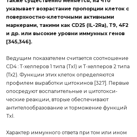
также существенно меняется, на что
указывает возрастание пропорции клеток с
поверхностно-клеточными активными
маркерами, такими как CD25 (lL-2Ra), Т9, 4F2
и др. или высокие уровни иммунных генов
[345,346].
Ведущим показателем считается соотношение
CD4 : Т-хелперов 1 типа (Txl) и Т-хелперов 2 типа
(Тх2). Функции этих клеток определяются
профилем выработки цитокинов [327]. Первые
опосредуют воспалительные и цитотокси-
ческие реакции, вторые обеспечивают
антителообразование и торможение функций
Txl.
Характер иммунного ответа при том или ином