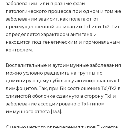
заболевании, или в разные фазы
патологического процесса при одном и том же
заболевании зависит, как полагают, от
преимущественной активации Txl или Тх2. Тип
определяется характером антигена и
находится под генетическим и гормональным
контролем.
Воспалительные и аутоиммунные заболевания
можно условно разделить на группы по
доминирующему субклассу активированных Т
лимфоцитов. Так, при БК соотношение Тх1/Тх2 в
слизистой оболочке сдвинуто в сторону Txl и
заболевание ассоциировано с Txl-типом
иммунного ответа [133].
С целью четкого определения типов Т -клеток,