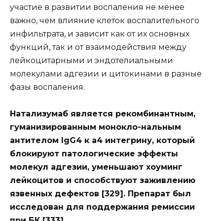
участие в развитии воспаления не менее
важно, чем влияние клеток воспалительного
инфильтрата, и зависит как от их основных
функций, так и от взаимодействия между
лейкоцитарными и эндотелиальными
молекулами адгезии и цитокинами в разные
фазы воспаления.
Натализумаб является рекомбинантным,
гуманизированным монокло-нальным
антителом IgG4 к а4 интегрину, который
блокируют патологические эффекты
молекул адгезии, уменьшают хоуминг
лейкоцитов и способствуют заживлению
язвенных дефектов [329]. Препарат был
исследован для поддержания ремиссии
при БК [333].