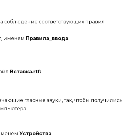
на соблюдение соответствующих правил:
од именем
Правила_ввода
.
файл
Вставка.
rtf
:
ачающие гласные звуки, так, чтобы получились
омпьютера.
 именем
Устройства
.