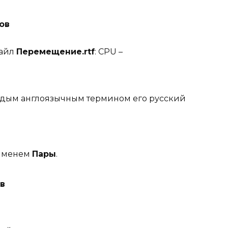
ов
файл
Перемещение.
rtf
: CPU –
аждым англоязычным термином его русский
 именем
Пары
.
в