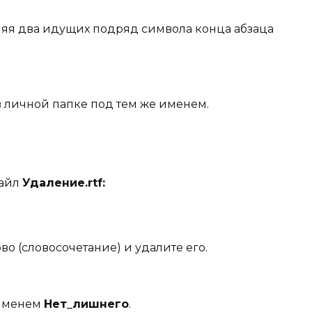
няя два идущих подряд символа конца абзаца
 личной папке под тем же именем.
файл
Удаление.
rtf
:
о (словосочетание) и удалите его.
 именем
Нет_лишнего
.