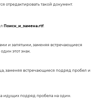
тся отредактировать такой документ.
йл
Поиск_и_замена.
rtf
.
ами и запятыми, заменяя встречающиеся
один этот знак.
ца, заменяя встречающиеся подряд пробел и
а идущих подряд пробела на один.