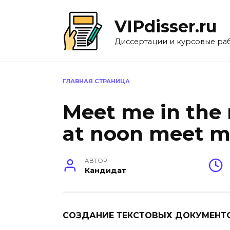
Перейти
к
VIPdisser.ru
содержанию
Диссертации и курсовые ра
ГЛАВНАЯ СТРАНИЦА
Meet me in the
at noon meet m
АВТОР
Кандидат
СОЗДАНИЕ ТЕКСТОВЫХ ДОКУМЕНТ