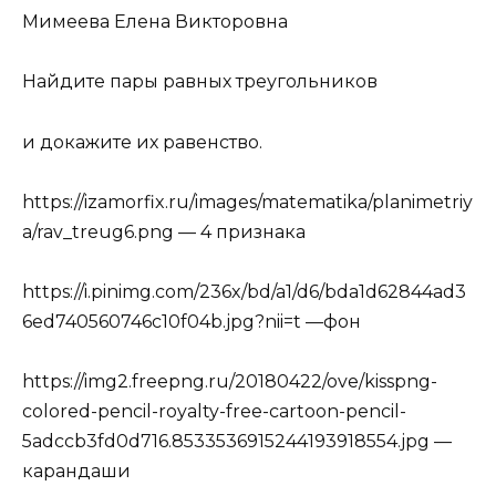
Мимеева Елена Викторовна
Найдите пары равных треугольников
и докажите их равенство.
https://izamorfix.ru/images/matematika/planimetriy
a/rav_treug6.png — 4 признака
https://i.pinimg.com/236x/bd/a1/d6/bda1d62844ad3
6ed740560746c10f04b.jpg?nii=t —фон
https://img2.freepng.ru/20180422/ove/kisspng-
colored-pencil-royalty-free-cartoon-pencil-
5adccb3fd0d716.8533536915244193918554.jpg —
карандаши