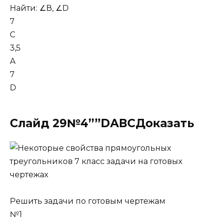
Найти: ∠В, ∠D
7
С
3,5
А
7
D
Слайд 29№4””DАВСДоказать
Решить задачи по готовым чертежам
№1