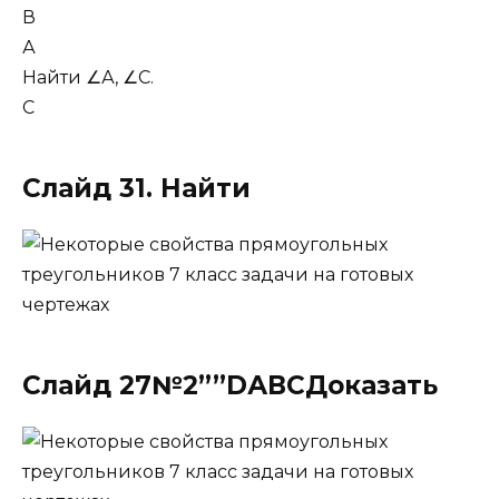
В
А
Найти ∠А, ∠С.
С
Слайд 31. Найти
Слайд 27№2””DАВСДоказать