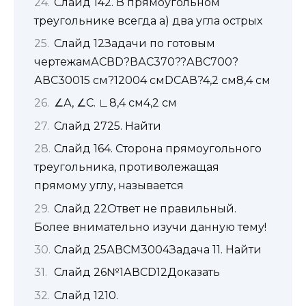
Слайд 142. В прямоугольном
треугольнике всегда а) два угла острых
Слайд 12Задачи по готовым
чертежамАСВD?ВАС370??АВС700?
АВС30015 см?12004 смDСАВ?4,2 см8,4 см
∠А, ∠С. ∟8,4 см4,2 см
Слайд 2725. Найти
Слайд 164. Сторона прямоугольного
треугольника, противолежащая
прямому углу, называется
Слайд 22Ответ не правильный.
Более внимательно изучи данную тему!
Слайд 25АВСМ3004Задача 11. Найти
Слайд 26№1АВСD12Доказать
Слайд 1210.