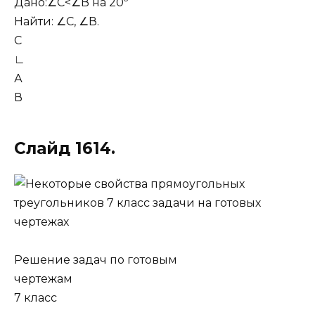
Дано:∠С<∠В на 20º
Найти: ∠С, ∠В.
С
∟
А
В
Слайд 1614.
Решение задач по готовым
чертежам
7 класс