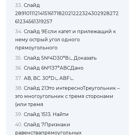
Слайд
28910111214151617182021222324302928272
61234561319257
Слайд 9Если катет и прилежащий к
нему острый угол одного
прямоугольного
Слайд 5№4D30°В∟Доказать
Слайд 6№137°АВСДано
АВ, ВС. 30°D∟АВF∟
Слайд 21Это интересноТреугольник –
это многоугольник с тремя сторонами
(или тремя
Слайд 1513. Найти
Слайд 7Признаки
равенствапрямоугольных