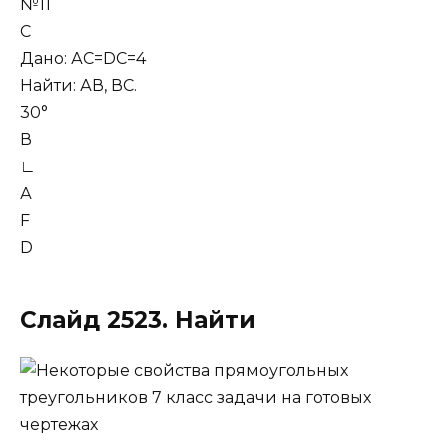
№11
С
Дано: АС=DC=4
Найти: АВ, ВС.
30°
В
∟
А
F
D
Слайд 2523. Найти