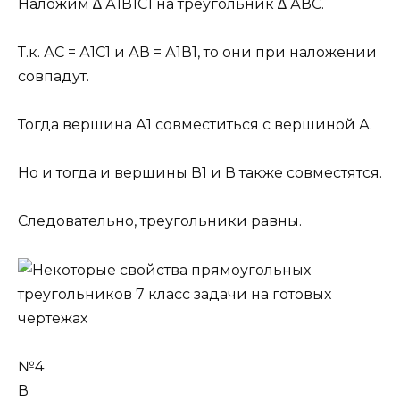
Наложим ∆ А1В1С1 на треугольник ∆ АВС.
Т.к. АС = А1С1 и АВ = А1В1, то они при наложении
совпадут.
Тогда вершина А1 совместиться с вершиной А.
Но и тогда и вершины В1 и В также совместятся.
Следовательно, треугольники равны.
№4
В