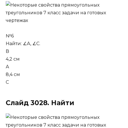
№6
Найти: ∠А, ∠С.
В
4,2 см
А
8,4 см
С
Слайд 3028. Найти