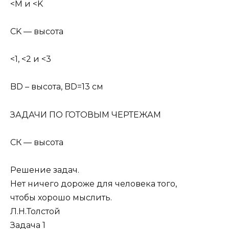
<M и <K
CK — высота
<1, <2 и <3
BD – высота, BD=13 см
ЗАДАЧИ ПО ГОТОВЫМ ЧЕРТЕЖАМ
СК — высота
Решение задач.
Нет ничего дороже для человека того,
чтобы хорошо мыслить.
Л.Н.Толстой
Задача 1