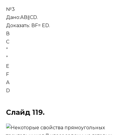
№3
Дано:АВǁСD.
Доказать: ВF= ЕD.
В
С
”
”
Е
F
А
D
Слайд 119.