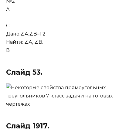
№2
А
∟
С
Дано:∠А:∠В=1:2
Найти: ∠А, ∠В.
В
Слайд 53.
Слайд 1917.