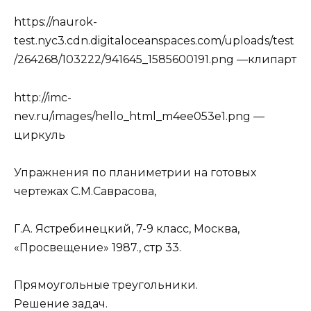
https://naurok-
test.nyc3.cdn.digitaloceanspaces.com/uploads/test
/264268/103222/941645_1585600191.png —клипарт
http://imc-
nev.ru/images/hello_html_m4ee053e1.png —
циркуль
Упражнения по планиметрии на готовых
чертежах С.М.Саврасова,
Г.А. Ястребинецкий, 7-9 класс, Москва,
«Просвещение» 1987., стр 33.
Прямоугольные треугольники.
Решение задач.