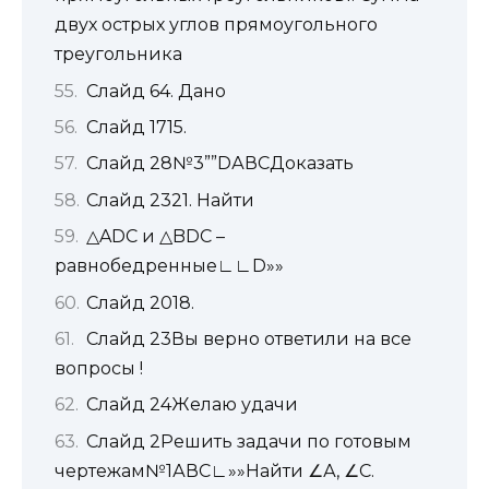
двух острых углов прямоугольного
треугольника
Слайд 64. Дано
Слайд 1715.
Слайд 28№3””DАВСДоказать
Слайд 2321. Найти
△ADC и △BDC –
равнобедренные∟∟D»»
Слайд 2018.
Слайд 23Вы верно ответили на все
вопросы !
Слайд 24Желаю удачи
Слайд 2Решить задачи по готовым
чертежам№1АВС∟»»Найти ∠А, ∠С.