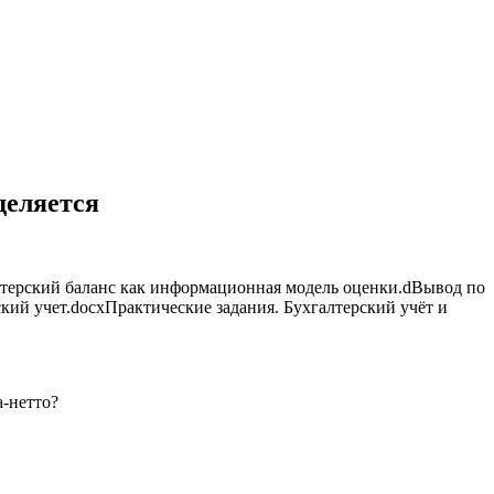
деляется
лтерский баланс как информационная модель оценки.dВывод по
ский учет.docxПрактические задания. Бухгалтерский учёт и
а-нетто?