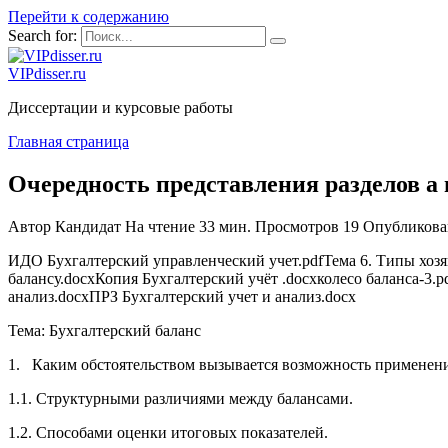
Перейти к содержанию
Search for:
VIPdisser.ru
Диссертации и курсовые работы
Главная страница
Очередность представления разделов а 
Автор
Кандидат
На чтение
33 мин.
Просмотров
19
Опубликова
ИДО Бухгалтерский управленческий учет.pdfТема 6. Типы хоз
балансу.docxКопия Бухгалтерский учёт .docxколесо баланса-3.
анализ.docxПРЗ Бухгалтерский учет и анализ.docx
Тема: Бухгалтерский баланс
1. Каким обстоятельством вызывается возможность применения
1.1. Структурными различиями между балансами.
1.2. Способами оценки итоговых показателей.