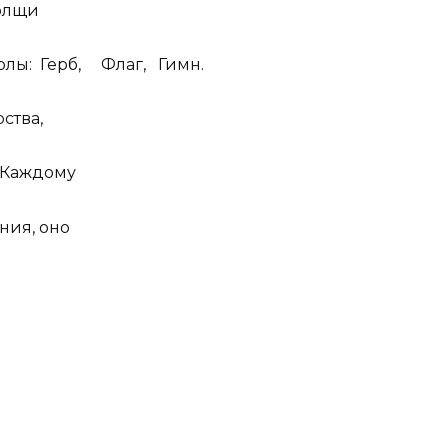
олщи
олы: Герб, Флаг, Гимн.
ства,
 Каждому
ния, оно