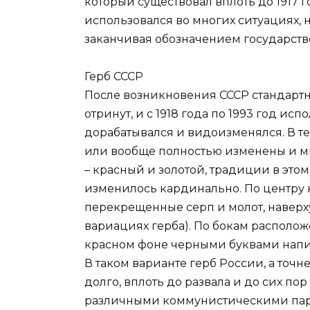
который существовал вплоть до 1917 
использовался во многих ситуациях, 
заканчивая обозначением государст
Герб СССР
После возникновения СССР стандартн
отринут, и с 1918 года по 1993 год и
дорабатывался и видоизменялся. В т
или вообще полностью изменены и м
– красный и золотой, традиции в это
изменилось кардинально. По центру 
перекрещенные серп и молот, наверху 
вариациях герба). По бокам располо
красном фоне черными буквами напис
В таком варианте герб России, а точн
долго, вплоть до развала и до сих по
различными коммунистическими пар