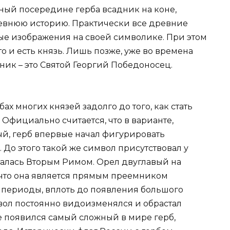
ный посередине герба всадник на коне,
евнюю историю. Практически все древние
ые изображения на своей символике. При этом
то и есть князь. Лишь позже, уже во времена
дник – это Святой Георгий Победоносец.
х многих князей задолго до того, как стать
Официально считается, что в варианте,
й, герб впервые начал фигурировать
 До этого такой же символ присутствовал у
алась Вторым Римом. Орел двуглавый на
, что она является прямым преемником
 периоды, вплоть до появления большого
вол постоянно видоизменялся и обрастал
е появился самый сложный в мире герб,