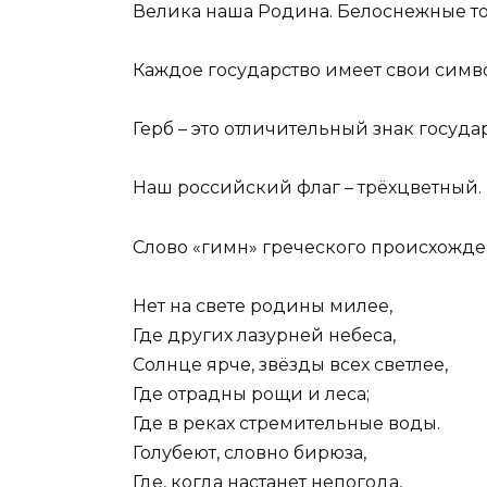
Велика наша Родина. Белоснежные т
Каждое государство имеет свои симв
Герб – это отличительный знак государ
Наш российский флаг – трёхцветный.
Слово «гимн» греческого происхожде
Нет на свете родины милее,
Где других лазурней небеса,
Солнце ярче, звёзды всех светлее,
Где отрадны рощи и леса;
Где в реках стремительные воды.
Голубеют, словно бирюза,
Где, когда настанет непогода,