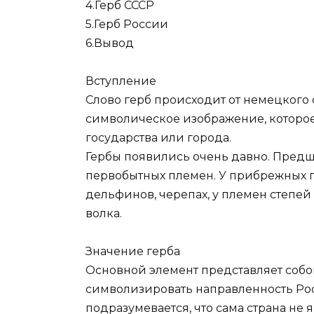
4.Герб СССР
5.Герб России
6.Вывод
Вступление
Слово герб происходит от немецкого с
символическое изображение, которо
государства или города.
Гербы появились очень давно. Предш
первобытных племен. У прибрежных п
дельфинов, черепах, у племен степей
волка.
Значение герба
Основной элемент представляет собо
символизировать направленность Росс
подразумевается, что сама страна не я