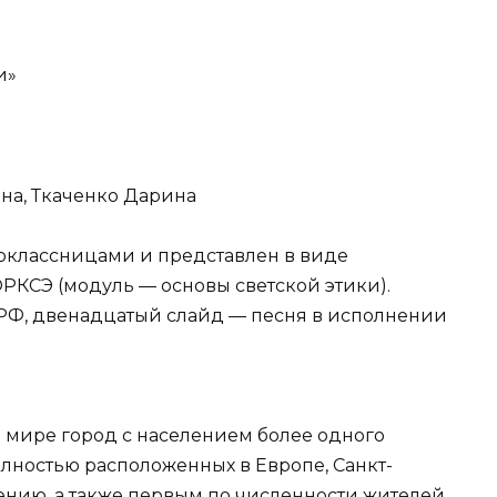
и»
на, Ткаченко Дарина
оклассницами и представлен в виде
КСЭ (модуль — основы светской этики).
 РФ, двенадцатый слайд — песня в исполнении
 мире город с населением более одного
олностью расположенных в Европе, Санкт-
лению, а также первым по численности жителей