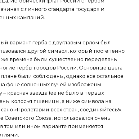
года. Исторически флаг России с гербом
начиная с личного стандарта государя и
венных кампаний.
ый вариант герба с двуглавым орлом был
спользовался другой символ, который постепенно
е же времена были существенно переделаны
ногие гербы городов России. Основные цвета
м плане были соблюдены, однако все остальное
на фоне солнечных лучей изображены
– красная звезда (ее не было в первых
жены колосья пшеницы, а ниже символа на
ано «Пролетарии всех стран, соединяйтесь!».
ее Советского Союза, использовался очень
р в том или ином варианте применяется
тиями.