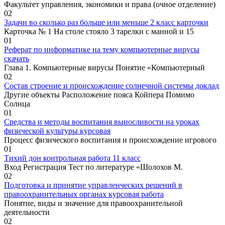
Факультет управления, экономики и права (очное отделение)
0
2
Задачи во сколько раз больше или меньше 2 класс карточки
Карточка № 1 На столе стояло 3 тарелки с манной и 15
0
1
Реферат по информатике на тему компьютерные вирусы
скачать
Глава 1. Компьютерные вирусы Понятие «Компьютерный
0
2
Состав строение и происхождение солнечной системы доклад
Другие объекты Расположение пояса Койпера Помимо
Солнца
0
1
Средства и методы воспитания выносливости на уроках
физической культуры курсовая
Процесс физического воспитания и происхождение игрового
0
1
Тихий дон контрольная работа 11 класс
Вход Регистрация Тест по литературе «Шолохов М.
0
2
Подготовка и принятие управленческих решений в
правоохранительных органах курсовая работа
Понятие, виды и значение для правоохранительной
деятельности
0
2