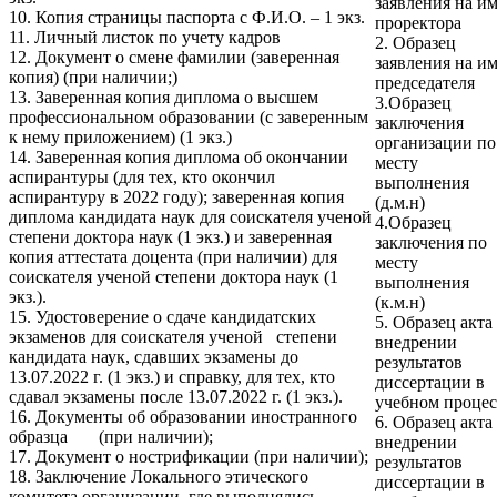
заявления на и
10. Копия страницы паспорта с Ф.И.О. – 1 экз.
проректора
11. Личный листок по учету кадров
2.
Образец
12. Документ о смене фамилии (заверенная
заявления на и
копия)
(при наличии
;
)
председателя
13. Заверенная копия диплома о высшем
3.
Образец
профессиональном образовании (с заверенным
заключения
к нему приложением) (1 экз.)
организации по
14. Заверенная копия диплома об окончании
месту
аспирантуры (для тех, кто окончил
выполнения
аспирантуру в 2022 году); заверенная копия
(д.м.н)
диплома кандидата наук для соискателя ученой
4.
Образец
степени доктора наук (1 экз.) и заверенная
заключения по
копия аттестата доцента (при наличии) для
месту
соискателя ученой степени доктора наук (1
выполнения
экз.).
(к.м.н)
15. Удостоверение о сдаче кандидатских
5.
Образец акта
экзаменов для соискателя ученой степени
внедрении
кандидата наук, сдавших экзамены до
результатов
13.07.2022 г. (1 экз.) и справку, для тех, кто
диссертации в
сдавал экзамены после 13.07.2022 г. (1 экз.).
учебном процес
16. Документы об образовании иностранного
6.
Образец акта
образца (при наличии);
внедрении
17. Документ о нострификации (при наличии);
результатов
18. Заключение Локального этического
диссертации в
комитета организации, где выполнялись