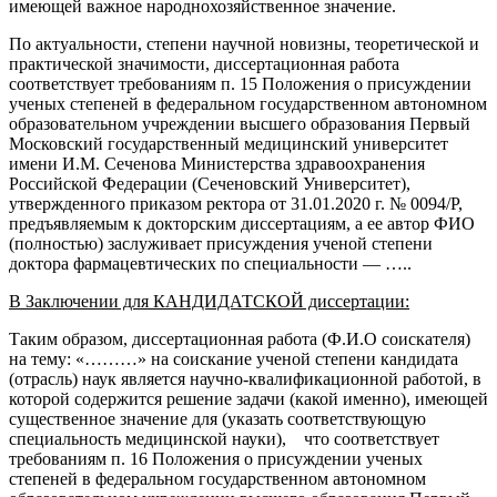
имеющей важное народнохозяйственное значение.
По актуальности, степени научной новизны, теоретической и
практической значимости, диссертационная работа
соответствует требованиям п. 15 Положения о присуждении
ученых степеней в федеральном государственном автономном
образовательном учреждении высшего образования Первый
Московский государственный медицинский университет
имени И.М. Сеченова Министерства здравоохранения
Российской Федерации (Сеченовский Университет),
утвержденного приказом ректора от 31.01.2020 г. № 0094/Р,
предъявляемым к докторским диссертациям, а ее автор ФИО
(полностью) заслуживает присуждения ученой степени
доктора фармацевтических по специальности — …..
В Заключении для КАНДИДАТСКОЙ диссертации:
Таким образом, диссертационная работа (Ф.И.О соискателя)
на тему: «………» на соискание ученой степени кандидата
(отрасль) наук является научно-квалификационной работой, в
которой содержится решение задачи (какой именно), имеющей
существенное значение для (указать соответствующую
специальность медицинской науки), что соответствует
требованиям п. 16 Положения о присуждении ученых
степеней в федеральном государственном автономном