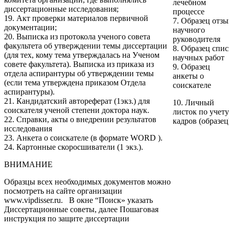
лечебном
диссертационные исследования;
процессе
19. Акт проверки материалов первичной
7. Образец отзы
документации;
научного
20. Выписка из протокола ученого совета
руководителя
факультета об утверждении темы диссертации
8.
Образец спис
(для тех, кому тема утверждалась на Ученом
научных работ
совете факультета). Выписка из приказа из
9.
Образец
отдела аспирантуры об утверждении темы
анкеты о
(если тема утверждена приказом Отдела
соискателе
аспирантуры).
21. Кандидатский автореферат (1экз.) для
10.
Личный
соискателя ученой степени доктора наук.
листок по учету
22. Справки, акты о внедрении результатов
кадров (образец
исследования
23. Анкета о соискателе (в формате WORD ).
24. Картонные скоросшиватели (1 экз.).
ВНИМАНИЕ
Образцы всех необходимых документов можно
посмотреть на сайте организации
www.vipdisser.ru
. В окне “Поиск» указать
Диссертационные советы, далее
Пошаговая
инструкция по защите диссертации