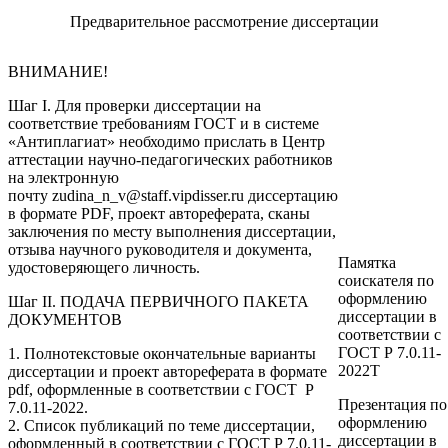
Предварительное рассмотрение диссертации
ВНИМАНИЕ!
Шаг I.
Для проверки диссертации на
соответствие требованиям ГОСТ и в системе
«Антиплагиат» необходимо прислать в Центр
аттестации научно-педагогических работников
на электронную
почту
zudina_n_v@staff.vipdisser.ru
диссертацию
в формате PDF, проект автореферата, сканы
заключения по месту выполнения диссертации,
отзыва научного руководителя и документа,
Памятка
удостоверяющего личность.
соискателя по
оформлению
Шаг II. ПОДАЧА ПЕРВИЧНОГО ПАКЕТА
диссертации в
ДОКУМЕНТОВ
соответствии с
ГОСТ Р 7.0.11-
1. Полнотекстовые окончательные варианты
2022Т
диссертации и проект автореферата в формате
pdf, оформленные в соответствии с ГОСТ Р
Презентация по
7.0.11-2022.
оформлению
2. Список публикаций по теме диссертации,
диссертации в
оформленный в соответствии с ГОСТ Р 7.0.11-