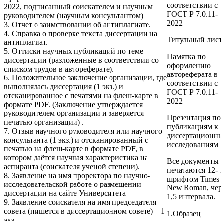
соответствии с
2022, подписанный соискателем и научным
ГОСТ Р 7.0.11-
руководителем (научным консультантом)
2022
3. Отчет о заимствовании об антиплагиате.
4. Справка о проверке текста диссертации на
Титульный лис
антиплагиат.
5. Оттиски научных публикаций по теме
Памятка по
диссертации (разложенные в соответствии со
оформлению
списком трудов в автореферате).
автореферата в
6. Положительное заключение организации, где
соответствии с
выполнялась диссертация (1 экз.) и
ГОСТ Р 7.0.11-
отсканированное с печатями на флеш-карте в
2022
формате PDF. (Заключение утверждается
руководителем организации и заверяется
Презентация по
печатью организации) .
публикациям к
7. Отзыв научного руководителя или научного
диссертационн
консультанта (1 экз.) и отсканированный с
исследованиям
печатью на флеш-карте в формате PDF, в
котором даётся научная характеристика на
Все документы
аспиранта (соискателя ученой степени).
печатаются 12- 
8. Заявление на имя проректора по научно-
шрифтом Times
исследовательской работе о размещении
New Roman, чер
диссертации на сайте Университета
1,5 интервала.
9. Заявление соискателя на имя председателя
совета (пишется в диссертационном совете) – 1
1
.
Образец
экз.