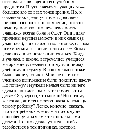
отставали в овладении его учебным
предметом. Неуспеваемость учащихся —
большое зло со всех точек зрения. Но, к
сожалению, среди учителей довольно
широко распространено мнение, что это
неминуемое зло, что неуспеваемость
учащихся всегда была и будет. Они видят
причины неуспеваемости в них самих (в
учащихся), в их плохой подготовке, слабом
психическом развитии, плохих семейных
условиях, в их нежелании учиться. Когда
я училась в школе, встречались учащиеся,
которые не успевали по тому или иному
учебному предмету. В нашем классе тоже
были такие ученики. Многие из таких
учеников вынуждены были покинуть школу.
Но почему? Неужели нельзя было ничего
сделать или хотя бы как-то помочь этим
детям? Я уверена, что можно! Но почему
же тогда учителя не хотят оказать помощь
такому ребенку? Легко, конечно, сказать,
что этот ребенок «дебил» и поэтому не
способен учиться вместе с остальными
детьми. Но что сделал учитель, чтобы
разобраться в тех причинах, которые