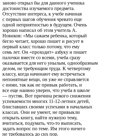
заново открыл бы для данного ученика
достоинства изучаемого предмета.
Отсутствие интереса, к учебе начиная
с первых шагов обучения чревато еще
одной неприятностью в будущем. Очень
хорошо написал об этом учитель А.
Новиков: «Мы сажаем ребенка, который
бегло читает, хорошо пишет и рисует в
первый класс только потому, что ему
семь лет. Он «проходит» азбуку и пишет
палочки вместе со всеми, учеба сразу
оказывается для него унылым, однообразным
делом, не требующим труда. К четвертому
классу, когда начинают ему встречаться
непонятные вещи, он уже не справляется
с ними, так как не привык работать, и
все еще наивно уверен, что учеба в школе
— пустяк. Вот причина резкого снижения
успеваемости многих 11-12-летних детей,
блиставших своими успехами в начальных
классах. Они не умеют, не привыкли
открыть книгу, найти нужную тему,
вчитаться, подумать, что-то выписать,
задать вопрос по теме. Им этого ничего
не требовалось до сих пор.