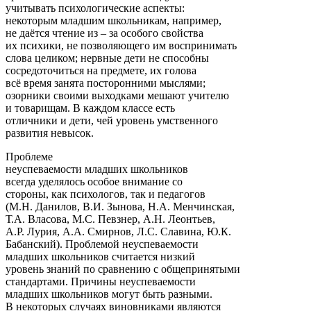
учитывать психологические аспекты:
некоторым младшим школьникам, например,
не даётся чтение из – за особого свойства
их психики, не позволяющего им воспринимать
слова целиком; нервные дети не способны
сосредоточиться на предмете, их голова
всё время занята посторонними мыслями;
озорники своими выходками мешают учителю
и товарищам. В каждом классе есть
отличники и дети, чей уровень умственного
развития невысок.
Проблеме
неуспеваемости младших школьников
всегда уделялось особое внимание со
стороны, как психологов, так и педагогов
(М.Н. Данилов, В.И. Зынова, Н.А. Менчинская,
Т.А. Власова, М.С. Певзнер, А.Н. Леонтьев,
А.Р. Лурия, А.А. Смирнов, Л.С. Славина, Ю.К.
Бабанский). Проблемой неуспеваемости
младших школьников считается низкий
уровень знаний по сравнению с общепринятыми
стандартами. Причины неуспеваемости
младших школьников могут быть разными.
В некоторых случаях виновниками являются