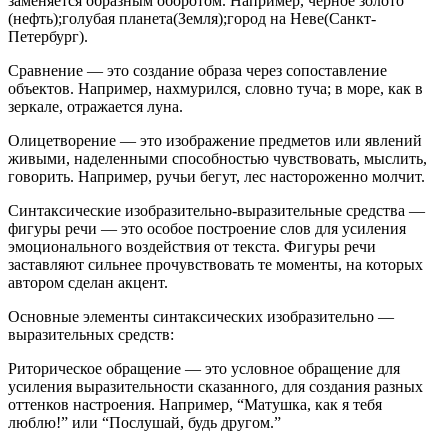
заменяется образным оборотом. Например, черное золото
(нефть);голубая планета(Земля);город на Неве(Санкт-
Петербург).
Сравнение — это создание образа через сопоставление
объектов. Например, нахмурился, словно туча; в море, как в
зеркале, отражается луна.
Олицетворение — это изображение предметов или явлений
живыми, наделенными способностью чувствовать, мыслить,
говорить. Например, ручьи бегут, лес настороженно молчит.
Синтаксические изобразительно-выразительные средства —
фигуры речи — это особое построение слов для усиления
эмоционального воздействия от текста. Фигуры речи
заставляют сильнее прочувствовать те моменты, на которых
автором сделан акцент.
Основные элементы синтаксических изобразительно —
выразительных средств:
Риторическое обращение — это условное обращение для
усиления выразительности сказанного, для создания разных
оттенков настроения. Например, “Матушка, как я тебя
люблю!” или “Послушай, будь другом.”