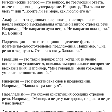
Риторический вопрос — это вопрос, не требующий ответа,
иначе говоря вопрос-утверждение. Например, “Быть или не
быть?” или “Любите ли вы море, как люблю его я?”
Анафора — это единоначалие, повторение звуков и слов в
начале каждого высказывания отдельно взятого отрывка речи.
Например, “Не напрасно дули ветры. Не напрасно шла гроза.”
(С. Есенин)
Парцелляция — это интонационное деление фразы на
фрагменты-самостоятельные предложения. Например, “Она
резко отвернулась. Отошла к окну. Заплакала.”
Градация — это такой порядок слов, когда их значение
постепенно усиливается, повышая эмоциональное восприятие
высказывания. Например, “Мне говорили, меня убеждали,
умоляли не звонить домой. ”
Инверсия — это перестановка слов в предложении.
Например, “Нашла вчера книгу я”.
Параллелизм — это схожая конструкция соседних отрезков
речи. Например, “Молодым везде у нас дорога, старикам везде
у нас почёт.”
Антитеза — это противопоставление контрастных понятий