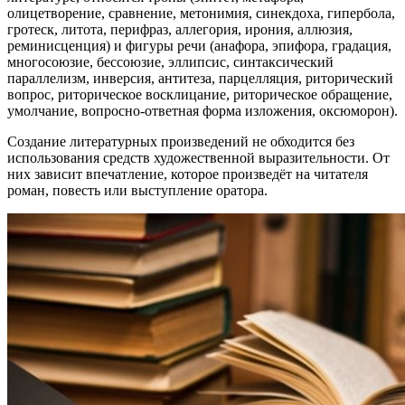
олицетворение, сравнение, метонимия, синекдоха, гипербола,
гротеск, литота, перифраз, аллегория, ирония, аллюзия,
реминисценция) и фигуры речи (анафора, эпифора, градация,
многосоюзие, бессоюзие, эллипсис, синтаксический
параллелизм, инверсия, антитеза, парцелляция, риторический
вопрос, риторическое восклицание, риторическое обращение,
умолчание, вопросно-ответная форма изложения, оксюморон).
Создание литературных произведений не обходится без
использования средств художественной выразительности. От
них зависит впечатление, которое произведёт на читателя
роман, повесть или выступление оратора.