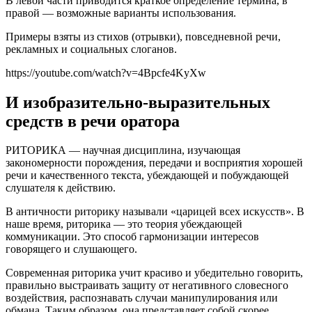
В левой части приводится краткое определение термина, в
правой — возможные варианты использования.
Примеры взяты из стихов (отрывки), повседневной речи,
рекламных и социальных слоганов.
https://youtube.com/watch?v=4Bpcfe4KyXw
И изобразительно-выразительных
средств в речи оратора
РИТОРИКА — научная дисциплина, изучающая
закономерности порождения, передачи и восприятия хорошей
речи и качественного текста, убеждающей и побуждающей
слушателя к действию.
В античности риторику называли «царицей всех искусств». В
наше время, риторика — это теория убеждающей
коммуникации. Это способ гармонизации интересов
говорящего и слушающего.
Современная риторика учит красиво и убедительно говорить,
правильно выстраивать защиту от негативного словесного
воздействия, распознавать случаи манипулирования или
обмана. Таким образом, она представляет собой скорее