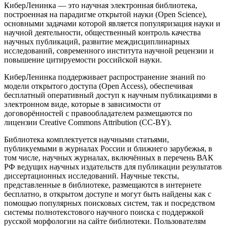
КиберЛенинка — это научная электронная библиотека,
построенная на парадигме открытой науки (Open Science),
основными задачами которой является популяризация науки и
научной деятельности, общественный контроль качества
научных публикаций, развитие междисциплинарных
исследований, современного института научной рецензии и
повышение цитируемости российской науки.
КиберЛенинка поддерживает распространение знаний по
модели открытого доступа (Open Access), обеспечивая
бесплатный оперативный доступ к научным публикациями в
электронном виде, которые в зависимости от
договорённостей с правообладателем размещаются по
лицензии Creative Commons Attribution (CC-BY).
Библиотека комплектуется
научными статьями
,
публикуемыми в журналах России и ближнего зарубежья, в
том числе,
научных журналах
, включённых в перечень ВАК
РФ ведущих научных издательств для публикации результатов
диссертационных исследований. Научные тексты,
представленные в библиотеке, размещаются в интернете
бесплатно, в открытом доступе и могут быть найдены как с
помощью популярных поисковых систем, так и посредством
системы полнотекстового
научного поиска
с поддержкой
русской морфологии на сайте библиотеки. Пользователям