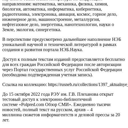
направлениям:
математика, механика, физика, химия,
биология, автоматика, информатика, кибернетика,
радиотехника, электроника, авиация, космос, горное дело,
инженерное дело, машиностроение, металлургия,
нефтегазовое дело, энергетика, нанотехнологии, науки о
Земле, экология, синергетика.
В перспективе предусмотрено дальнейшее наполнение НЭБ
уникальной научной и технической литературой в рамках
создания и развития портала
НЭБ.Наука
.
Доступ к полным текстам изданий предоставляется бесплатно
для всех граждан Российской Федерации после авторизации
через Портал государственных услуг Российской Федерации
(необходима подтвержденная учетная запись).
Ссылка на коллекцию:
https://rusneb.ru/collections/1397_aktual
До 15 октября 2022 года РЭУ им. Г.В. Плеханова открыт
тестовый доступ к электронно-библиотечной
системе
«Polpred.com Обзор СМИ»
. Ежедневно тысячи
новостей, полный текст на русском, архив – 4
миллиона сюжетов информагентств и деловой прессы за 20
лет.