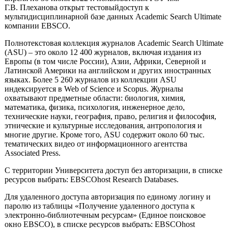
Г.В. Плеханова
открыт тестовый
доступ к
мультидисциплинарной базе данных Academic Search Ultimate
компании EBSCO
.
Полнотекстовая коллекция журналов Academic Search Ultimate
(ASU) – это около 12 400 журналов, включая издания из
Европы (в том числе России), Азии, Африки, Северной и
Латинской Америки на английском и других иностранных
языках. Более 5 260 журналов из коллекции ASU
индексируется в Web of Science и Scopus. Журналы
охватывают предметные области: биология, химия,
математика, физика, психология, инженерное дело,
технические науки, география, право, религия и философия,
этнические и культурные исследования, антропология и
многие другие. Кроме того, ASU содержит около 60 тыс.
тематических видео от информационного агентства
Associated Press.
С территории Университета
доступ
без авторизации,
в
списке
ресурсов выбрать: EBSCOhost Research Databases.
Для удаленного доступа авторизация по единому логину и
паролю из таблицы
«Получение удаленного доступа к
электронно-библиотечным ресурсам»
(Единое поисковое
окно EBSCO), в
списке ресурсов выбрать: EBSCOhost