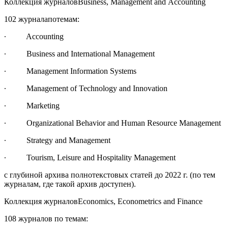
Коллекция журналов
Business, Management and Accounting
102
журнала
по
темам
:
∙
Accounting
∙
Business and International Management
∙
Management Information Systems
∙
Management of Technology and Innovation
∙
Marketing
∙
Organizational Behavior and Human Resource Management
∙
Strategy and Management
∙
Tourism, Leisure and Hospitality Management
с глубиной архива полнотекстовых статей до 2022 г.
(по тем
журналам, где такой архив доступен).
Коллекция журналов
Economics, Econometrics and Finance
108 журналов по темам: