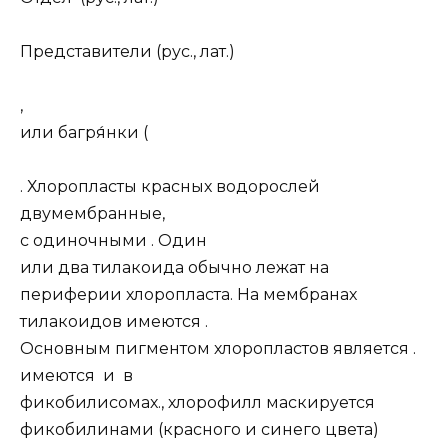
Представители (рус., лат.)
,
или багря́нки (
. Хлоропласты красных водорослей
двумембранные,
с одиночными . Один
или два тилакоида обычно лежат на
периферии хлоропласта. На мембранах
тилакоидов имеются .
Основным пигментом хлоропластов является .
имеются и в
фикобилисомах., хлорофилл маскируется
фикобилинами (красного и синего цвета)