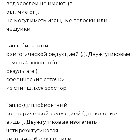
водорослей не имеют (в
отличие от ),
но могут иметь изящные волоски или
чешуйки.
Гаплобионтный
с зиготической редукцией (, ). Двужгутиковые
гаметы4 зооспор (в
результате ).
сферические сеточки
из слипшихся зооспор.
Гапло-диплобионтный
со спорической редукцией (, , некоторые
виды ). Двужгутиковые изогаметы
четырехжгутиковая
зигота,4—16 зооспор или