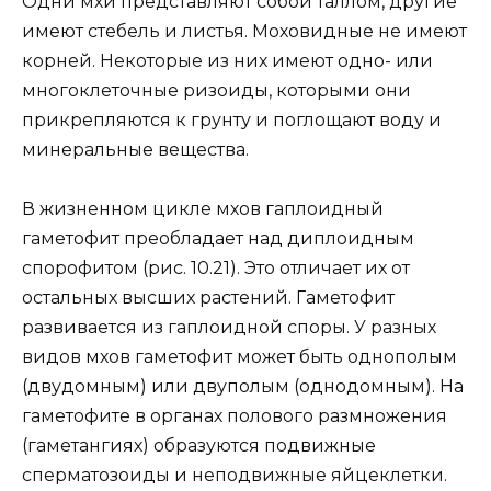
Одни мхи представляют собой таллом, другие
имеют стебель и листья. Моховидные не имеют
корней. Некоторые из них имеют одно- или
многоклеточные ризоиды, которыми они
прикрепляются к грунту и поглощают воду и
минеральные вещества.
В жизненном цикле мхов гаплоидный
гаметофит преобладает над диплоидным
спорофитом (рис. 10.21). Это отличает их от
остальных высших растений. Гаметофит
развивается из гаплоидной споры. У разных
видов мхов гаметофит может быть однополым
(двудомным) или двуполым (однодомным). На
гаметофите в органах полового размножения
(гаметангиях) образуются подвижные
сперматозоиды и неподвижные яйцеклетки.