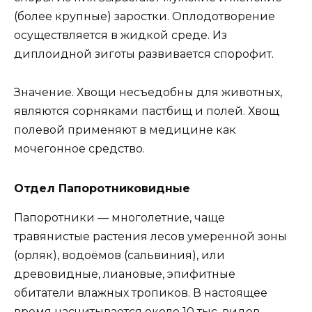
(более крупные) заростки. Оплодотворение
осуществляется в жидкой среде. Из
диплоидной зиготы развивается спорофит.
Значение. Хвощи несъедобны для животных,
являются сорняками пастбищ и полей. Хвощ
полевой применяют в медицине как
мочегонное средство.
Отдел Папоротниковидные
Папоротники — многолетние, чаще
травянистые растения лесов умеренной зоны
(орляк), водоёмов (сальвиния), или
древовидные, лиановые, эпифитные
обитатели влажных тропиков. В настоящее
время насчитывается около 10 тыс. видов.