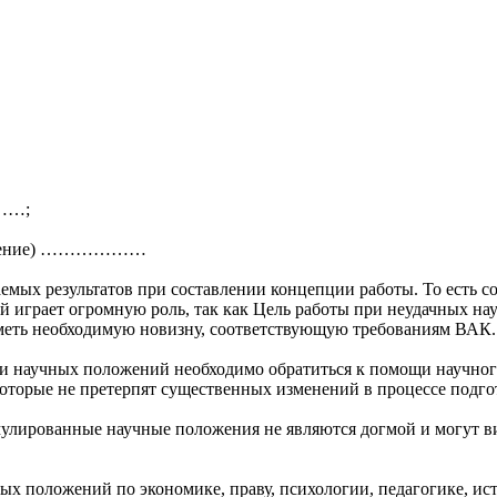
………;
еделение) ………………
х результатов при составлении концепции работы. То есть соис
играет огромную роль, так как Цель работы при неудачных науч
 иметь необходимую новизну, соответствующую требованиям ВАК.
 научных положений необходимо обратиться к помощи научного 
оторые не претерпят существенных изменений в процессе подго
мулированные научные положения не являются догмой и могут в
х положений по экономике, праву, психологии, педагогике, ис