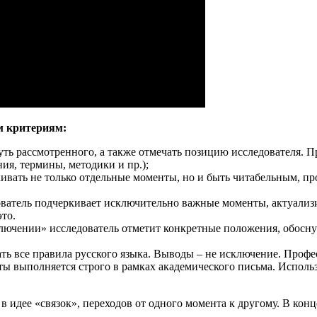
м критериям:
ть рассмотренного, а также отмечать позицию исследователя. 
ия, термины, методики и пр.);
кивать не только отдельные моменты, но и быть читабельным, п
ователь подчеркивает исключительно важные моменты, актуализи
то.
аключении» исследователь отметит конкретные положения, обос
ть все правила русского языка. Выводы – не исключение. Проф
оты выполняется строго в рамках академического письма. Испо
идее «связок», переходов от одного момента к другому. В конц