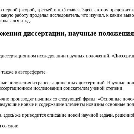
ервой (второй, третьей и пр.) главе». Здесь автору предстоит 
 какую работу проделал исследователь, что изучил, к каким выво
лагался и т.д.
жения диссертации, научные положения 
 диссертационном исследовании научных положений. «Диссерта
также в автореферате.
ые положения из ранее защищенных диссертаций. Научные поло
иссертационном исследовании соискателем ученой степени.
чно производят начиная со следующей фразы: «Основные полож
следующие новые и содержащие элементы новизны основные пол
здесь же приводится описание новой научной задачи, решенной с
со слов: