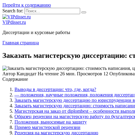
Перейти к содержанию
Search for:
VIPdisser.ru
Диссертации и курсовые работы
Главная страница
Заказать магистерскую диссертацию: ст
Автор
Кандидат
На чтение
26 мин.
Просмотров
12
Опубликова
Содержание
Выводы в диссертации: что, где, когда?
— положения, научные положения, положения диссертац
Заказать магистерскую диссертацию по юриспруденции в 
Заказать магистерскую диссертацию: стоимость написания
Магистерская на заказ от diplombest – особенности выпо
Образец рецензии на магистерскую работу по бухгалтерс
Положения, выносимые на защиту
Пример магистерской рецензии
Рецензия на магистерскую диссертацию