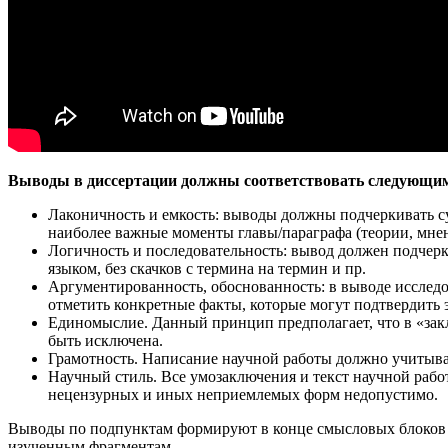
Выводы в диссертации должны соответствовать следующи
Лаконичность и емкость
: выводы должны подчеркивать су
наиболее важные моменты главы/параграфа (теории, мнен
Логичность и последовательность
: вывод должен подчер
языком, без скачков с термина на термин и пр.
Аргументированность, обоснованность
: в выводе исслед
отметить конкретные факты, которые могут подтвердить э
Единомыслие
. Данный принцип предполагает, что в «з
быть исключена.
Грамотность
. Написание научной работы должно учитыва
Научный стиль
. Все умозаключения и текст научной раб
нецензурных и иных неприемлемых форм недопустимо.
Выводы по подпунктам формируют в конце смысловых блоков в 
изученным фрагментам.