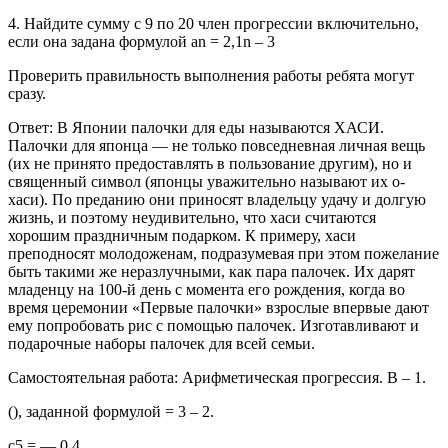
4. Найдите сумму с 9 по 20 член прогрессии включительно,
если она задана формулой аn = 2,1n – 3
Проверить правильность выполнения работы ребята могут
сразу.
Ответ: В Японии палочки для еды называются ХАСИ.
Палочки для японца — не только повседневная личная вещь
(их не принято предоставлять в пользование другим), но и
священный символ (японцы уважительно называют их о-
хаси). По преданию они приносят владельцу удачу и долгую
жизнь, и поэтому неудивительно, что хаси считаются
хорошим праздничным подарком. К примеру, хаси
преподносят молодоженам, подразумевая при этом пожелание
быть такими же неразлучными, как пара палочек. Их дарят
младенцу на 100-й день с момента его рождения, когда во
время церемонии «Первые палочки» взрослые впервые дают
ему попробовать рис с помощью палочек. Изготавливают и
подарочные наборы палочек для всей семьи.
Самостоятельная работа: Арифметическая прогрессия. В – 1.
(), заданной формулой = 3 – 2.
с5 = — 0,4.