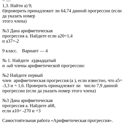
= —
1,3. Найти а) 9;
б)проверить принадлежит ли 64,74 данной прогрессии (если
да указать номер
этого члена)
№3 Дана арифметическая
прогрессия а. Найдите если а20=1,4
и а37=-2
9 класс. Вариант — 4
№ 1. Найдите а)двадцатый
и -ый члены арифметической прогрессии:
№2 Найдите первый
член арифметическая прогрессия (а ), если известно, что а5=
-3,3 и = 1,6. Проверить принадлежит ли число 7,9 данной
прогрессии (если да указать номер этого члена)
№3 Дана арифметическая
прогрессия а. Найдите а68,
если а10= -270 и =3
Самостоятельная работа «Арифметическая прогрессия».