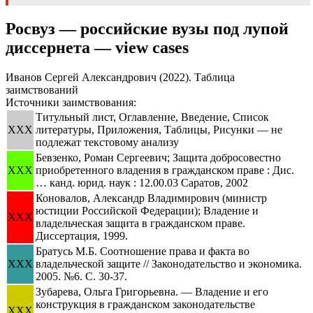
Росвуз — российские вузы под лупой
диссернета — view cases
Иванов Сергей Александрович (2022). Таблица
заимствований
Источники заимствования:
Титульный лист, Оглавление, Введение, Список
XXX
литературы, Приложения, Таблицы, Рисунки — не
подлежат текстовому анализу
Бевзенко, Роман Сергеевич; Защита добросовестно
XXX
приобретенного владения в гражданском праве : Дис.
… канд. юрид. наук : 12.00.03 Саратов, 2002
Коновалов, Александр Владимирович (министр
юстиции Российской Федерации); Владение и
XXX
владельческая защита в гражданском праве.
Диссертация, 1999.
Братусь М.Б. Соотношение права и факта во
XXX
владельческой защите // Законодательство и экономика.
2005. №6. С. 30-37.
Зубарева, Ольга Григорьевна. — Владение и его
конструкция в гражданском законодательстве
XXX