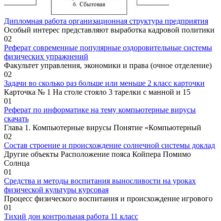
Дипломная работа организационная структура предприятия
Особый интерес представляют выработка кадровой политики
0
2
Реферат современные популярные оздоровительные системы
физических упражнений
Факультет управления, экономики и права (очное отделение)
0
2
Задачи во сколько раз больше или меньше 2 класс карточки
Карточка № 1 На столе стояло 3 тарелки с манной и 15
0
1
Реферат по информатике на тему компьютерные вирусы
скачать
Глава 1. Компьютерные вирусы Понятие «Компьютерный
0
2
Состав строение и происхождение солнечной системы доклад
Другие объекты Расположение пояса Койпера Помимо
Солнца
0
1
Средства и методы воспитания выносливости на уроках
физической культуры курсовая
Процесс физического воспитания и происхождение игрового
0
1
Тихий дон контрольная работа 11 класс