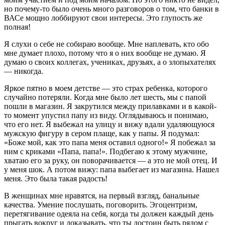
но почему-то было очень много разговоров о том, что банки в
ВАСе мощно лоббируют свои интересы. Это глупость же
полная!
Я слухи о себе не собираю вообще. Мне наплевать, кто обо
мне думает плохо, потому что я о них вообще не думаю. Я
думаю о своих коллегах, учениках, друзьях, а о злопыхателях
— никогда.
Яркое пятно в моем детстве — это страх ребенка, которого
случайно потеряли. Когда мне было лет шесть, мы с папой
пошли в магазин. Я закрутился между прилавками и в какой-
то момент упустил папу из виду. Оглядываюсь и понимаю,
что его нет. Я выбежал на улицу и вижу вдали удаляющуюся
мужскую фигуру в сером плаще, как у папы. Я подумал:
«Боже мой, как это папа меня оставил одного!» Я побежал за
ним с криками «Папа, папа!». Подбегаю к этому мужчине,
хватаю его за руку, он поворачивается — а это не мой отец. И
у меня шок. А потом вижу: папа выбегает из магазина. Нашел
меня. Это была такая радость!
В женщинах мне нравятся, на первый взгляд, банальные
качества. Умение послушать, поговорить. Эгоцентризм,
перетягивание одеяла на себя, когда ты должен каждый день
прыгать вокруг и доказывать, что ты достоин быть рядом с