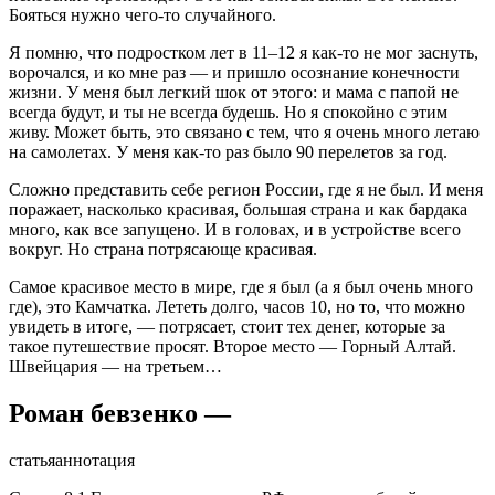
Бояться нужно чего-то случайного.
Я помню, что подростком лет в 11–12 я как-то не мог заснуть,
ворочался, и ко мне раз — и пришло осознание конечности
жизни. У меня был легкий шок от этого: и мама с папой не
всегда будут, и ты не всегда будешь. Но я спокойно с этим
живу. Может быть, это связано с тем, что я очень много летаю
на самолетах. У меня как-то раз было 90 перелетов за год.
Сложно представить себе регион России, где я не был. И меня
поражает, насколько красивая, большая страна и как бардака
много, как все запущено. И в головах, и в устройстве всего
вокруг. Но страна потрясающе красивая.
Самое красивое место в мире, где я был (а я был очень много
где), это Камчатка. Лететь долго, часов 10, но то, что можно
увидеть в итоге, — потрясает, стоит тех денег, которые за
такое путешествие просят. Второе место — Горный Алтай.
Швейцария — на третьем…
Роман бевзенко —
статья
аннотация