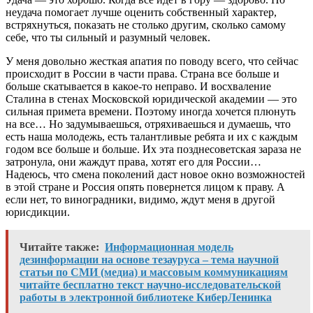
неудача помогает лучше оценить собственный характер,
встряхнуться, показать не столько другим, сколько самому
себе, что ты сильный и разумный человек.
У меня довольно жесткая апатия по поводу всего, что сейчас
происходит в России в части права. Страна все больше и
больше скатывается в какое-то неправо. И восхваление
Сталина в стенах Московской юридической академии — это
сильная примета времени. Поэтому иногда хочется плюнуть
на все… Но задумываешься, отряхиваешься и думаешь, что
есть наша молодежь, есть талантливые ребята и их с каждым
годом все больше и больше. Их эта позднесоветская зараза не
затронула, они жаждут права, хотят его для России…
Надеюсь, что смена поколений даст новое окно возможностей
в этой стране и Россия опять повернется лицом к праву. А
если нет, то виноградники, видимо, ждут меня в другой
юрисдикции.
Читайте также:
Информационная модель
дезинформации на основе тезауруса – тема научной
статьи по СМИ (медиа) и массовым коммуникациям
читайте бесплатно текст научно-исследовательской
работы в электронной библиотеке КиберЛенинка