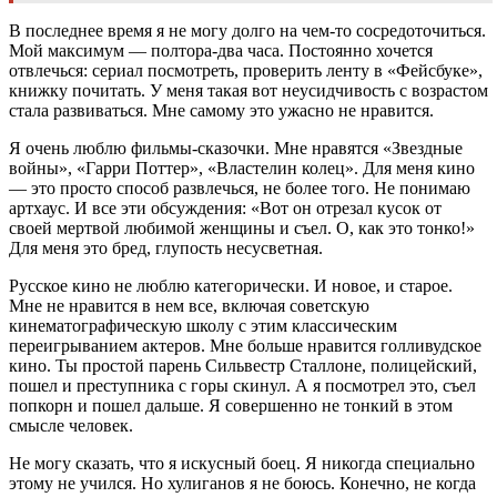
В последнее время я не могу долго на чем-то сосредоточиться.
Мой максимум — полтора-два часа. Постоянно хочется
отвлечься: сериал посмотреть, проверить ленту в «Фейсбуке»,
книжку почитать. У меня такая вот неусидчивость с возрастом
стала развиваться. Мне самому это ужасно не нравится.
Я очень люблю фильмы-сказочки. Мне нравятся «Звездные
войны», «Гарри Поттер», «Властелин колец». Для меня кино
— это просто способ развлечься, не более того. Не понимаю
артхаус. И все эти обсуждения: «Вот он отрезал кусок от
своей мертвой любимой женщины и съел. О, как это тонко!»
Для меня это бред, глупость несусветная.
Русское кино не люблю категорически. И новое, и старое.
Мне не нравится в нем все, включая советскую
кинематографическую школу с этим классическим
переигрыванием актеров. Мне больше нравится голливудское
кино. Ты простой парень Сильвестр Сталлоне, полицейский,
пошел и преступника с горы скинул. А я посмотрел это, съел
попкорн и пошел дальше. Я совершенно не тонкий в этом
смысле человек.
Не могу сказать, что я искусный боец. Я никогда специально
этому не учился. Но хулиганов я не боюсь. Конечно, не когда