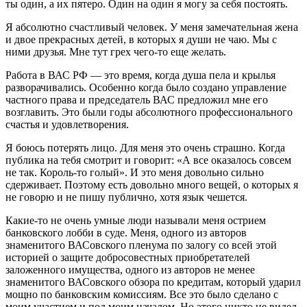
ты один, а их пятеро. Один на один я могу за себя постоять.
Я абсолютно счастливый человек. У меня замечательная жена
и двое прекрасных детей, в которых я души не чаю. Мы с
ними друзья. Мне тут грех чего-то еще желать.
Работа в ВАС РФ — это время, когда душа пела и крылья
разворачивались. Особенно когда было создано управление
частного права и председатель ВАС предложил мне его
возглавить. Это были годы абсолютного профессионального
счастья и удовлетворения.
Я боюсь потерять лицо. Для меня это очень страшно. Когда
публика на тебя смотрит и говорит: «А все оказалось совсем
не так. Король-то голый». И это меня довольно сильно
сдерживает. Поэтому есть довольно много вещей, о которых я
не говорю и не пишу публично, хотя язык чешется.
Какие-то не очень умные люди называли меня острием
банковского лобби в суде. Меня, одного из авторов
знаменитого ВАСовского пленума по залогу со всей этой
историей о защите добросовестных приобретателей
заложенного имущества, одного из авторов не менее
знаменитого ВАСовского обзора по кредитам, который ударил
мощно по банковским комиссиям. Все это было сделано с
моим участием и под моим началом. Но этого никто не видел,