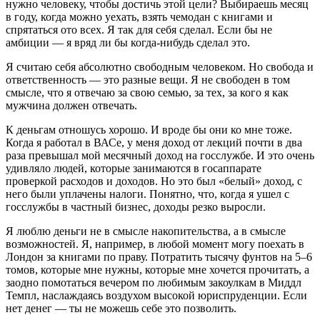
нужно человеку, чтобы достичь этой цели? Выбираешь месяц
в году, когда можно уехать, взять чемодан с книгами и
спрятаться ото всех. Я так для себя сделал. Если бы не
амбиции — я вряд ли бы когда-нибудь сделал это.
Я считаю себя абсолютно свободным человеком. Но свобода и
ответственность — это разные вещи. Я не свободен в том
смысле, что я отвечаю за свою семью, за тех, за кого я как
мужчина должен отвечать.
К деньгам отношусь хорошо. И вроде бы они ко мне тоже.
Когда я работал в ВАСе, у меня доход от лекций почти в два
раза превышал мой месячный доход на госслужбе. И это очень
удивляло людей, которые занимаются в госаппарате
проверкой расходов и доходов. Но это был «белый» доход, с
него были уплачены налоги. Понятно, что, когда я ушел с
госслужбы в частный бизнес, доходы резко выросли.
Я люблю деньги не в смысле накопительства, а в смысле
возможностей. Я, например, в любой момент могу поехать в
Лондон за книгами по праву. Потратить тысячу фунтов на 5–6
томов, которые мне нужны, которые мне хочется прочитать, а
заодно помотаться вечером по любимым закоулкам в Миддл
Темпл, наслаждаясь воздухом высокой юриспруденции. Если
нет денег — ты не можешь себе это позволить.