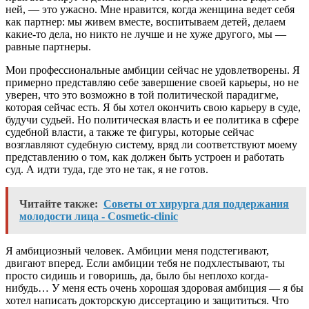
ней, — это ужасно. Мне нравится, когда женщина ведет себя
как партнер: мы живем вместе, воспитываем детей, делаем
какие-то дела, но никто не лучше и не хуже другого, мы —
равные партнеры.
Мои профессиональные амбиции сейчас не удовлетворены. Я
примерно представляю себе завершение своей карьеры, но не
уверен, что это возможно в той политической парадигме,
которая сейчас есть. Я бы хотел окончить свою карьеру в суде,
будучи судьей. Но политическая власть и ее политика в сфере
судебной власти, а также те фигуры, которые сейчас
возглавляют судебную систему, вряд ли соответствуют моему
представлению о том, как должен быть устроен и работать
суд. А идти туда, где это не так, я не готов.
Читайте также:
Советы от хирурга для поддержания
молодости лица - Cosmetic-clinic
Я амбициозный человек. Амбиции меня подстегивают,
двигают вперед. Если амбиции тебя не подхлестывают, ты
просто сидишь и говоришь, да, было бы неплохо когда-
нибудь… У меня есть очень хорошая здоровая амбиция — я бы
хотел написать докторскую диссертацию и защититься. Что