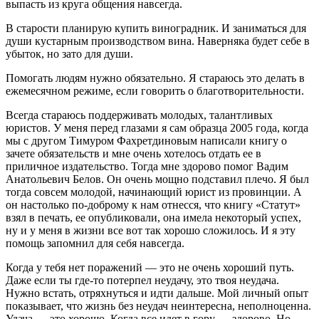
выпасть из круга общения навсегда.
В старости планирую купить виноградник. И заниматься для
души кустарным производством вина. Наверняка будет себе в
убыток, но зато для души.
Помогать людям нужно обязательно. Я стараюсь это делать в
ежемесячном режиме, если говорить о благотворительности.
Всегда стараюсь поддерживать молодых, талантливых
юристов. У меня перед глазами я сам образца 2005 года, когда
мы с другом Тимуром Фахретдиновым написали книгу о
зачете обязательств и мне очень хотелось отдать ее в
приличное издательство. Тогда мне здорово помог Вадим
Анатольевич Белов. Он очень мощно подставил плечо. Я был
тогда совсем молодой, начинающий юрист из провинции. А
он настолько по-доброму к нам отнесся, что книгу «Статут»
взял в печать, ее опубликовали, она имела некоторый успех,
ну и у меня в жизни все вот так хорошо сложилось. И я эту
помощь запомнил для себя навсегда.
Когда у тебя нет поражений — это не очень хороший путь.
Даже если ты где-то потерпел неудачу, это твоя неудача.
Нужно встать, отряхнуться и идти дальше. Мой личный опыт
показывает, что жизнь без неудач неинтересна, неполноценна.
Удача — это хорошо. Когда все идет в гору — здорово. Но