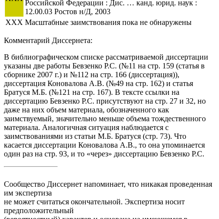
Российской Федерации : Дис. … канд. юрид. наук :
12.00.03 Ростов н/Д, 2003
XXX
Масштабные заимствования пока не обнаружены
Комментарий Диссернета:
В библиографическом списке рассматриваемой диссертации
указаны две работы Бевзенко Р.С. (№11 на стр. 159 (статья в
сборнике 2007 г.) и №112 на стр. 166 (диссертация)),
диссертация Коновалова А.В. (№49 на стр. 162) и статья
Братуся М.Б. (№121 на стр. 167). В тексте ссылки на
диссертацию Бевзенко Р.С. присутствуют на стр. 27 и 32, но
даже на них объем материала, обозначенного как
заимствуемый, значительно меньше объема тождественного
материала. Аналогичная ситуация наблюдается с
заимствованиями из статьи М.Б. Братуся (стр. 73). Что
касается диссертации Коновалова А.В., то она упоминается
один раз на стр. 93, и то «через» диссертацию Бевзенко Р.С.
Сообщество Диссернет напоминает, что никакая проведенная
им экспертиза
не может считаться окончательной. Экспертиза носит
предположительный