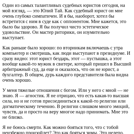
Один из самых талантливых судебных юристов сегодня, на
мой взгляд, — это Юлий Тай. Как судебный юрист он мне
очень глубоко симпатичен. И я бы, наоборот, хотел бы
встретится с ним в суде как с оппонентом. Мне кажется, это
было бы здорово. Я бы получил чисто эстетическое
удовольствие. Он мастер риторики, он изумительно
выступает.
Как раньше было хорошо: по вторникам включаешь с утра
компьютер и смотришь, как люди выступают в президиуме. И
сразу видно: этот юрист бездарь, этот — пустышка, а этот
вообще какой-то мужик в свитере, который пришел в Высший
арбитражный суд, да еще и оказалось, что он не юрист, а
бухгалтер. В общем, дурь каждого представителя была видна
очень хорошо.
У меня тяжелые отношения с богом. Или у него с мной — не
знаю. Я — агностик. Я не отрицаю, что есть какая-то высшая
сила, но и не готов присоединиться к какой-то религии или
догматическому течению. В религии слишком много эмоций,
чувств, да и просто на веру многое надо принимать. Мне это
не близко.
Я не боюсь смерти. Как можно бояться того, что с тобой
неизбежно произойдет? Это как бояться зимы. Это нелепо.