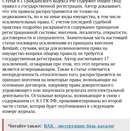
Статья 8.1 Гражданского кодекса РФ содержит общий свод
правил о государственной регистрации. Автор доказывает,
что эти правила распространяются не только на
недвижимость, но и на иные виды имущества, в том числе
исключительные права. С учетом последней судебной
практики подробно раскрывается содержание принципов
регистрационной системы: внесения, легалитета, открытости,
достоверности и специалитета. Значительная часть настоящей
статьи посвящена исключениям из принципа внесения
&mdash; случаям, когда для возникновения права на
имущество вопреки общему правилу не требуется
государственная регистрация. Автор насчитывает 17
исключений, оговаривая при этом, что этот перечень не
является исчерпывающим. Также в статье отмечается
неопределенность относительно того, распространяется ли
принцип внесения на некоторые права, возникающие на
основании договоров, например права доверительного
управляющего или лицензиата результата интеллектуальной
деятельности. Остальные вопросы, возникающие в связи с
содержанием ст. 8.1 ГК РФ, прокомментированы во второй
части статьи, которая будет опубликована в следующем
номере журнала.
Читайте также:
ВАК - диссертации: база, каталог