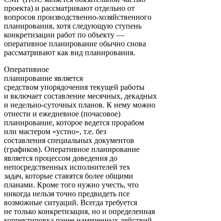
проекта) и рассматривают отдельно от
вопросов производственно-хозяйственного
планирования, хотя следующую ступень
конкретизации работ по объекту —
оперативное планирование обычно снова
рассматривают как вид планирования.
Оперативное
планирование является
средством упорядочения текущей работы
и включает составление месячных, декадных
и недельно-суточных планов. К нему можно
отнести и ежедневное (почасовое)
планирование, которое ведется прорабом
или мастером «устно», т.е. без
составления специальных документов
(графиков). Оперативное планирование
является процессом доведения до
непосредственных исполнителей тех
задач, которые ставятся более общими
планами. Кроме того нужно учесть, что
никогда нельзя точно предвидеть псе
возможные ситуаций. Всегда требуется
не только конкретизация, но и определенная
корректировка ранее намеченных действий