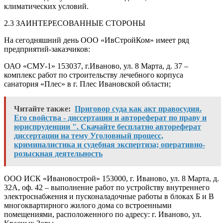
климатических условий.
2.3 ЗАИНТЕРЕСОВАННЫЕ СТОРОНЫ
На сегодняшний день ООО «ИвСтройКом» имеет ряд
предприятий-заказчиков:
ОАО «СМУ-1» 153037, г.Иваново, ул. 8 Марта, д. 37 –
комплекс работ по строительству лечебного корпуса
санатория «Плес» в г. Плес Ивановской области;
Читайте также:
Приговор суда как акт правосудия.
Его свойства - диссертация и автореферат по праву и
юриспруденции ". Скачайте бесплатно автореферат
диссертации на тему Уголовный процесс,
криминалистика и судебная экспертиза; оперативно-
розыскная деятельность
ООО ИСК «Ивановострой» 153000, г. Иваново, ул. 8 Марта, д.
32А, оф. 42 – выполнение работ по устройству внутреннего
электроснабжения и пусконаладочные работы в блоках Б и В
многоквартирного жилого дома со встроенными
помещениями, расположенного по адресу: г. Иваново, ул.