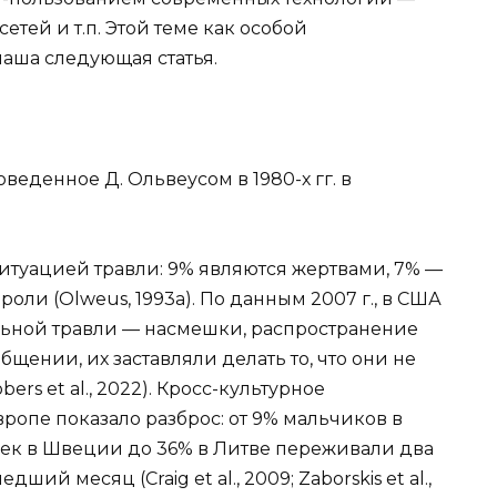
етей и т.п. Этой теме как особой
аша следующая статья.
еденное Д. Ольвеусом в 1980-х гг. в
ситуацией травли: 9% являются жертвами, 7% —
оли (Olweus, 1993a). По данным 2007 г., в США
ьной травли — насмешки, распространение
 общении, их заставляли делать то, что они не
ers et al., 2022). Кросс-культурное
ропе показало разброс: от 9% мальчиков в
чек в Швеции до 36% в Литве переживали два
ий месяц (Craig et al., 2009; Zaborskis et al.,