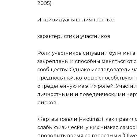
2005).
Индивидуально-личностные
характеристики участников
Роли участников ситуации бул-линга 
закреплены и способны меняться от с
сообществу. Однако исследователи ча
предпосылки, которые способствуют т
определенную из этих ролей. Участн
личностными и поведенческими чер
рисков.
Жертвы травли («victims»), как правил
слабы физически, у них низкая самоо
проводить время со взрослыми (Olweu