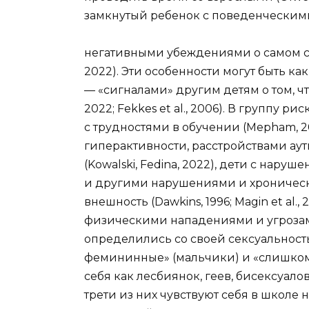
замкнутый ребенок с поведенчески
негативными убеждениями о самом се
2022). Эти особенности могут быть ка
— «сигналами» другим детям о том, что
2022; Fekkes et al., 2006). В группу 
с трудностями в обучении (Mepham, 
гиперактивности, расстройствами аут
(Kowalski, Fedina, 2022), дети с нарушен
и другими нарушениями и хроничес
внешность (Dawkins, 1996; Magin et al.,
физическими нападениями и угрозам
определились со своей сексуальнос
фемининные» (мальчики) и «слишком
себя как лесбиянок, геев, бисексуалов 
трети из них чувствуют себя в школе 