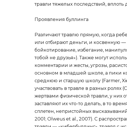
травли тяжелых последствий, вплоть 
Проявления буллинга
Различают травлю прямую, когда ребен
или отбирают деньги, и косвенную — 
бойкотирование, избегание, манипул
тобой не друзья»). Также могут испо
комментарии и жесты, угрозы, расист
основном в младшей школе, а пики к
среднюю и старшую школу (Farmer, Xi
участвовать в травле в разных ролях (C
жертвами физической травли, у них о
заставляют их что-то делать, в то вр
сплетен, непристойных высказываний и же
2001; Olweus et al., 2007). С распро
травли — «кибербуллинг», травля с 