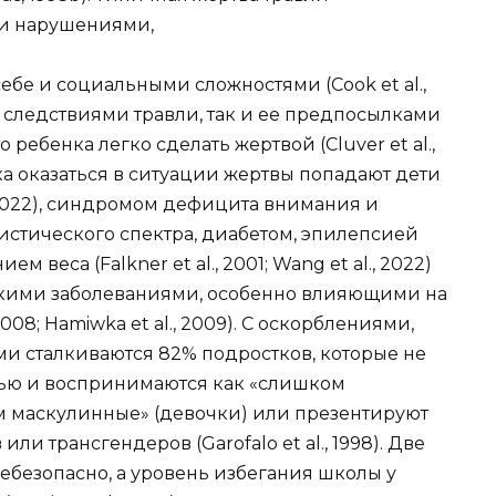
ми нарушениями,
бе и социальными сложностями (Cook et al.,
к следствиями травли, так и ее предпосылками
 ребенка легко сделать жертвой (Cluver et al.,
риска оказаться в ситуации жертвы попадают дети
2022), синдромом дефицита внимания и
истического спектра, диабетом, эпилепсией
ием веса (Falkner et al., 2001; Wang et al., 2022)
кими заболеваниями, особенно влияющими на
 2008; Hamiwka et al., 2009). С оскорблениями,
и сталкиваются 82% подростков, которые не
тью и воспринимаются как «слишком
 маскулинные» (девочки) или презентируют
или трансгендеров (Garofalo et al., 1998). Две
небезопасно, а уровень избегания школы у