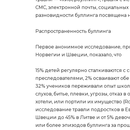
СМС, электронной почты, социальных с
разновидности буллинга посвящена н
Распространенность буллинга
Первое анонимное исследование, пров
Норвегии и Швеции, показало, что
15% детей регулярно сталкиваются с 
преследователями, 2% осваивают обе р
32% учеников переживали опыт школ
слухов, битье, плевки, угрозы, отказ в
хотели, или портили их имущество (Rob
исследование травли подростков в Ев
Швеции до 45% в Литве и от 5% дево
или более эпизодов буллинга за прошедш