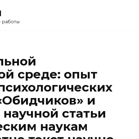
u
е работы
льной
ой среде: опыт
психологических
«Обидчиков» и
 научной статьи
еским наукам