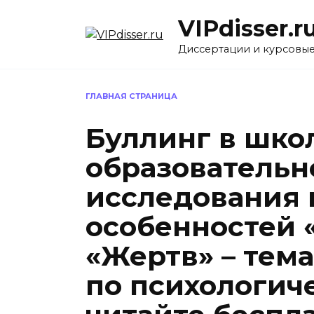
Перейти
VIPdisser.r
к
содержанию
Диссертации и курсовы
ГЛАВНАЯ СТРАНИЦА
Буллинг в шко
образовательн
исследования 
особенностей 
«Жертв» – тема
по психологич