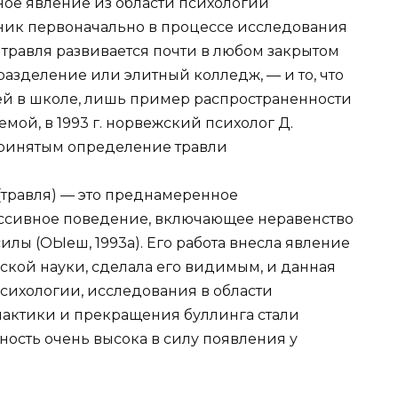
тное явление из области психологии
зник первоначально в процессе исследования
, травля развивается почти в любом закрытом
азделение или элитный колледж, — и то, что
лей в школе, лишь пример распространенности
емой, в 1993 г. норвежский психолог Д.
ринятым определение травли
 (травля) — это преднамеренное
ссивное поведение, включающее неравенство
лы (ОЫеш, 1993а). Его работа внесла явление
ской науки, сделала его видимым, и данная
сихологии, исследования в области
актики и прекращения буллинга стали
ность очень высока в силу появления у