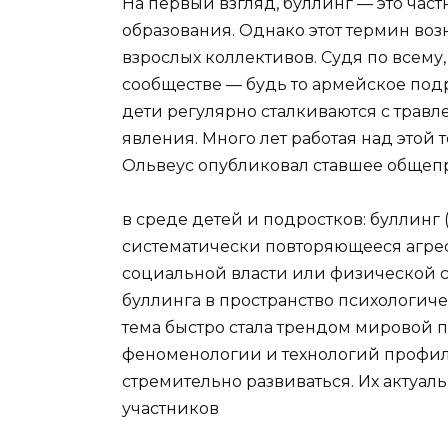
На первый взгляд, буллинг — это час
образования. Однако этот термин во
взрослых коллективов. Судя по всему
сообществе — будь то армейское подр
дети регулярно сталкиваются с трав
явления. Много лет работая над этой т
Ольвеус опубликовал ставшее общеп
в среде детей и подростков: буллинг
систематически повторяющееся агре
социальной власти или физической си
буллинга в пространство психологиче
тема быстро стала трендом мировой п
феноменологии и технологий профил
стремительно развиваться. Их актуаль
участников