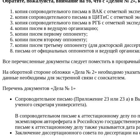
Обратите, пожалуйста, внимание на то, что с «Делом № 2»,
копия сопроводительного письма в ВАК с отметкой эксп
копия сопроводительного письма в ЦИТиС с отметкой эк
копия сопроводительного письма в РГБ с отметкой экспе
копии писем в ведущую организацию;
копии писем первому оппоненту;
копии писем второму оппоненту;
копии писем третьему оппоненту (для докторской диссер
письма от официальных оппонентов и ведущей организац
Все перечисленные документы следует поместить в прозрачны
На оборотной стороне обложки «Дела № 2» необходимо указать 
данные необходимы для экстренной связи с соискателем.
Перечень документов «Дела № 1»
Сопроводительное письмо
(
Приложение 23
или
23 а
) в В
ученого секретаря университета).
В сопроводительном письме к аттестационному делу по 
экземпляром автореферата в Российскую государственну
письме к аттестационному делу также указывается дата р
Заключение диссертационного совета по диссертации на 