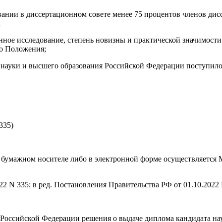
совании в диссертационном совете менее 75 процентов членов ди
;
денное исследование, степень новизны и практической значимост
о Положения;
 науки и высшего образования Российской Федерации поступило
335)
на бумажном носителе либо в электронной форме осуществляется
2 N 335; в ред.
Постановления
Правительства РФ от 01.10.2022 
Российской Федерации решения о выдаче диплома кандидата нау