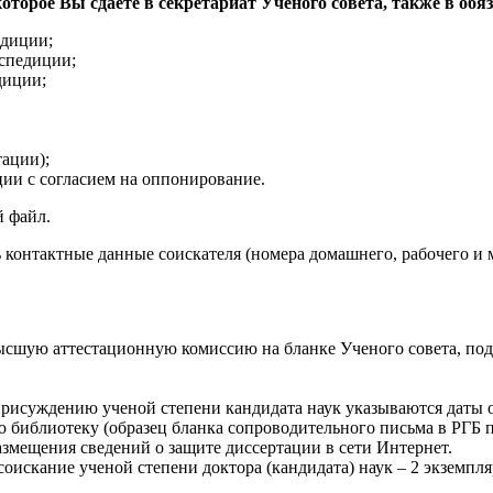
 которое Вы сдаете в секретариат Ученого совета, также в о
едиции;
спедиции;
диции;
тации);
ии с согласием на оппонирование.
й файл.
контактные данные соискателя (номера домашнего, рабочего и м
ысшую аттестационную комиссию на бланке Ученого совета, под
присуждению ученой степени кандидата наук указываются даты 
ю библиотеку (образец бланка сопроводительного письма в РГБ 
азмещения сведений о защите диссертации в сети Интернет.
соискание ученой степени доктора (кандидата) наук
– 2 экземпля