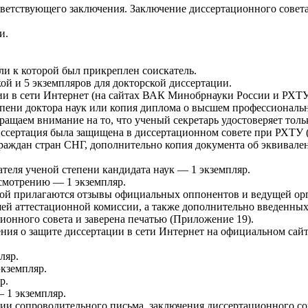
ветствующего заключения. Заключение диссертационного совет
и.
ли к которой был прикреплен соискатель.
кой и
5
экземпляров для докторской диссертации.
и в сети Интернет (на сайтах ВАК Минобрнауки России и РХТУ 
епени доктора наук
или копия диплома о высшем профессиональ
Обращаем внимание на то, что ученый секретарь удостоверяет т
диссертация была защищена в диссертационном совете при РХТУ
граждан стран СНГ
, дополнительно
копия документа об эквивале
ателя ученой степени кандидата наук — 1 экземпляр.
ссмотрению
— 1 экземпляр.
орой прилагаются отзывы официальных оппонентов и ведущей орг
ей аттестационной комиссии, а также дополнительно введенных 
ионного совета и заверена печатью (
Приложение 19
).
ния о защите
диссертации в сети Интернет на официальном сай
ляр.
экземпляр.
р.
— 1 экземпляр.
ии сопроводительного письма, заключения диссертационного сов