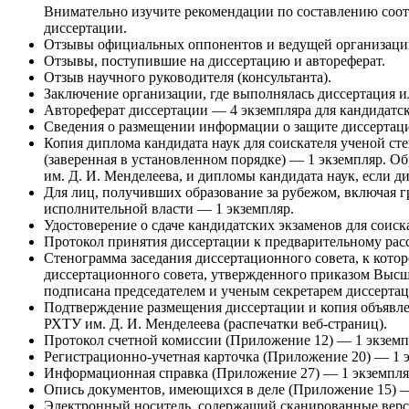
Внимательно изучите рекомендации по составлению соот
диссертации.
Отзывы официальных оппонентов и ведущей организаци
Отзывы, поступившие на диссертацию и автореферат.
Отзыв научного руководителя (консультанта).
Заключение организации, где выполнялась диссертация и
Автореферат диссертации — 4
экземпляра для кандидатс
Сведения о размещении информации о защите
диссертаци
Копия диплома кандидата наук
для соискателя ученой ст
(заверенная в установленном порядке) — 1 экземпляр. 
им. Д. И. Менделеева, и дипломы кандидата наук, если 
Для лиц,
получивших образование за рубежом, включая 
исполнительной власти — 1 экземпляр.
Удостоверение
о сдаче кандидатских экзаменов для соиск
Протокол принятия диссертации к предварительному ра
Стенограмма
заседания диссертационного совета, к кот
диссертационного совета, утвержденного приказом Высш
подписана председателем и ученым секретарем диссертац
Подтверждение размещения диссертации и копия объявле
РХТУ им. Д. И. Менделеева (распечатки веб-страниц).
Протокол счетной комиссии
(
Приложение 12
) — 1 экземп
Регистрационно-учетная карточка
(
Приложение 20
) — 1 
Информационная справка
(
Приложение 27
) — 1 экземпля
Опись документов
, имеющихся в деле (
Приложение 15
) 
Электронный носитель
, содержащий сканированные верс