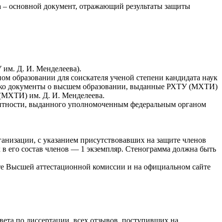
а – основной документ, отражающий результаты защиты
им. Д. И. Менделеева).
ном образовании
для соискателя ученой степени кандидата наук
олько документы о высшем образовании, выданные РХТУ (МХТИ)
 (МХТИ) им. Д. И. Менделеева.
нтности
, выданного уполномоченным федеральным органом
анизации, с указанием присутствовавших на защите членов
в его состав членов — 1 экземпляр. Стенограмма должна быть
те Высшей аттестационной комиссии и на официальном сайте
ета по диссертации, всех отзывов, поступивших на