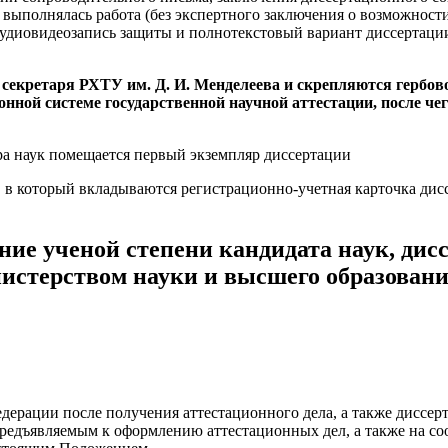
е выполнялась работа (без экспертного заключения о возможност
аудиовидеозапись защиты и полнотекстовый вариант диссертаци
секретаря РХТУ им. Д. И. Менделеева и скрепляются гербов
ной системе государственной научной аттестации, после че
ра наук помещается первый экземпляр диссертации
 в который вкладываются регистрационно-учетная карточка дис
ание ученой степени кандидата наук, дис
нистерством науки и высшего образован
дерации после получения аттестационного дела, а также диссе
предъявляемым к оформлению аттестационных дел, а также на со