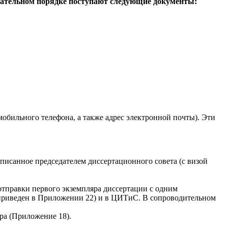
бязательном порядке поступают следующие документы:
обильного телефона, а также адрес электронной почты). Эти
писанное председателем диссертационного совета (с визой
отправки первого экземпляра диссертации с одним
приведен в
Приложении 22
) и в ЦИТиС. В сопроводительном
ра (
Приложение 18
).