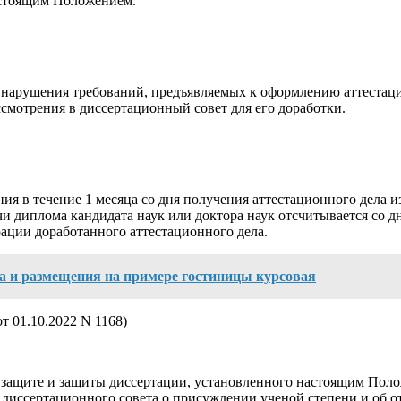
астоящим Положением.
я нарушения требований, предъявляемых к оформлению аттестац
смотрения в диссертационный совет для его доработки.
я в течение 1 месяца со дня получения аттестационного дела 
 диплома кандидата наук или доктора наук отсчитывается со дн
ации доработанного аттестационного дела.
а и размещения на примере гостиницы курсовая
 от 01.10.2022
N 1168
)
к защите и защиты диссертации, установленного настоящим Пол
иссертационного совета о присуждении ученой степени и об отк