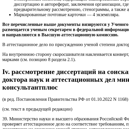
диссертацию и автореферат, заключения организации, гд
предварительному рассмотрению, стенограммы, а также 
Маркированные почтовые карточки
— 4 экземпляра.
Все перечисленные выше документы визируются у Ученого 
размещается ученым секретарем в федеральной информацион
и направляются в Высшую аттестационную комиссию.
В аттестационное дело по присуждению ученой степени докто
На внутреннюю сторону скоросшивателя наклеивается конверт,
марками (см. позицию 8 раздела 2.1).
Iv. рассмотрение диссертаций на соиск
доктора наук и аттестационных дел ми
консультантплюс
(в ред.
Постановления
Правительства РФ от 01.10.2022 N 1168)
(см. текст в предыдущей
редакции
)
39. Министерство науки и высшего образования Российской Фе
проверяет аттестационное дело на соответствие требованиям, 