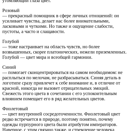
утомляющий глаза цвет.
Розовый
— прекрасный помощник в сфере личных отношений: он
усиливает чувства, делает нас более внимательными,
ласковыми и чуткими. Но также и ощущение слабости,
пустоты, а часто и слащавости.
Голубой
— тоже настраивает на область чувств, но более
возвышенных, скорее платонических, нежели приземленных.
Голубой — цвет мира и всеобщей гармонии.
Синий
— помогает сконцентрироваться на самом необходимом: не
расплыться по мелочам, не разбрасываться. Синяя деталь в
логотипе сразу привлечет к себе внимание и, в отличие от
красной, никогда не вызовет отрицательных эмоций.
Свежесть этого цвета в сочетании с его успокоительным
влиянием помещает его в ряд желательных цветов.
Фиолетовый
— цвет внутренней сосредоточенности. Фиолетовый цвет
редко встречается в природе, поэтому понятно, почему
одежды пурпурного цвета были атрибутом императоров.
Наверное, с этим связано также, и стремление человека