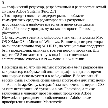
5
— графический редактор, разработанный и распространяемый
фирмой Adobe Systems (Рис. 2.7)
. Этот продукт является лидером рынка в области
коммерческих средств редактирования растровых
изображений, и наиболее известным продуктом фирмы
Adobe. Часто эту программу называют просто Photoshop
(Фотошоп
). В настоящее время Photoshop доступен на платформах Mac
OS X/Mac OS и Microsoft Windows. Ранние версии редактора
были портированы под SGI IRIX, но официальная поддержка
была прекращена, начиная с третьей версии продукта. Для
версии CS 2 возможен запуск под Linux с помощью
альтернативы Windows API — Wine 0.9.54 и выше.
Несмотря на то, что изначально программа была разработана
как редактор изображений для полиграфии, в данное время
она широко используется и в веб-дизайне. В более ранней
версии была включена специальная программа для этих целей
— Adobe ImageReady, которая была исключена из версии CS3
за счёт интеграции её функций в сам Photoshop, а также
включения в линейку программных продуктов Adobe
Fireworks, перешедшего в собственность Adobe после
приобретения компании Macromedia.