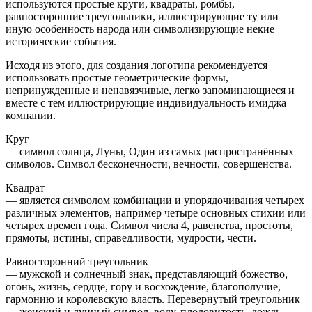
используются простые круги, квадраты, ромбы,
равносторонние треугольники, иллюстрирующие ту или
иную особенность народа или символизирующие некие
исторические события.
Исходя из этого, для создания логотипа рекомендуется
использовать простые геометрические формы,
непринужденные и ненавязчивые, легко запоминающиеся и
вместе с тем иллюстрирующие индивидуальность имиджа
компании.
Круг
— символ солнца, Луны, Один из самых распространённых
символов. Символ бесконечности, вечности, совершенства.
Квадрат
— является символом комбинации и упорядочивания четырех
различных элементов, например четыре основных стихии или
четырех времен года. Символ числа 4, равенства, простоты,
прямоты, истины, справедливости, мудрости, чести.
Равносторонний треугольник
— мужской и солнечный знак, представляющий божество,
огонь, жизнь, сердце, гору и восхождение, благополучие,
гармонию и королевскую власть. Перевернутый треугольник
— женский и лунный символ, воду, плодовитость, дождь,