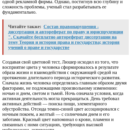
одной рекламной фирмы. Однако, постигнув всю глубину и
сложность проблемы, ученый стал разрабатывать ее
фундаментально.
Читайте также:
Состав правонарушения -
диссертация и автореферат по праву и юриспруденции
". Скачайте бесплатно автореферат диссертации на
тему Теория и история права и государства; история
учений о праве и государстве
Создавая свой цветовой тест, Люшер исходил из того, что
восприятие цвета у человека сформировалось в результате
образа жизни и взаимодействия с окружающей средой на
протяжении длительного периода исторического развития.
Сначала жизнь человека определялась главным образом двумя
факторами, не подлежащими произвольному изменению:
ночью и днем, светом и тьмой. Ночь означала условия, когда
активная деятельность могла прекращаться. День требовал
активных действий — поиска пищи, элементарного
обустройства. Отсюда темно-синий цвет ассоциировался с
ночным покоем, а желтый — с солнечным днем и его
заботами. Красный цвет напоминал о крови, пламени и
связанных с ними ситуациях, требующих высокой
мобилизации, активности.