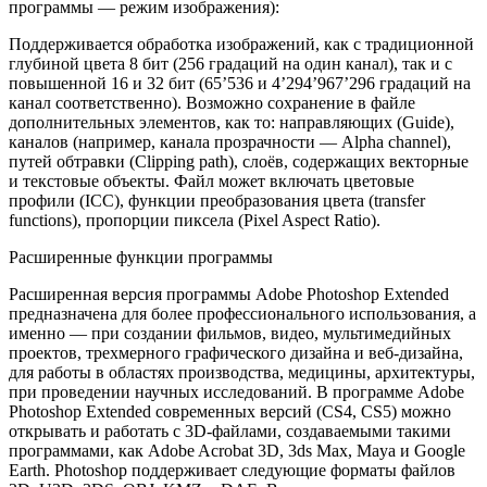
программы — режим изображения):
Поддерживается обработка изображений, как с традиционной
глубиной цвета 8 бит (256 градаций на один канал), так и с
повышенной 16 и 32 бит (65’536 и 4’294’967’296 градаций на
канал соответственно). Возможно сохранение в файле
дополнительных элементов, как то: направляющих (Guide),
каналов (например, канала прозрачности — Alpha channel),
путей обтравки (Clipping path), слоёв, содержащих векторные
и текстовые объекты. Файл может включать цветовые
профили (ICC), функции преобразования цвета (transfer
functions), пропорции пиксела (Pixel Aspect Ratio).
Расширенные функции программы
Расширенная версия программы Adobe Photoshop Extended
предназначена для более профессионального использования, а
именно — при создании фильмов, видео, мультимедийных
проектов, трехмерного графического дизайна и веб-дизайна,
для работы в областях производства, медицины, архитектуры,
при проведении научных исследований. В программе Adobe
Photoshop Extended современных версий (CS4, CS5) можно
открывать и работать с 3D-файлами, создаваемыми такими
программами, как Adobe Acrobat 3D, 3ds Max, Maya и Google
Earth. Photoshop поддерживает следующие форматы файлов