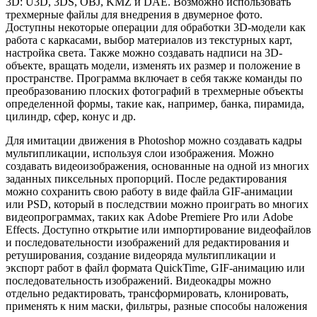
3D: U3D, 3DS, OBJ, KMZ и DAE. Возможно использовать
трехмерные файлы для внедрения в двумерное фото.
Доступны некоторые операции для обработки 3D-модели как
работа с каркасами, выбор материалов из текстурных карт,
настройка света. Также можно создавать надписи на 3D-
объекте, вращать модели, изменять их размер и положение в
пространстве. Программа включает в себя также команды по
преобразованию плоских фотографий в трехмерные объекты
определенной формы, такие как, например, банка, пирамида,
цилиндр, сфер, конус и др.
Для имитации движения в Photoshop можно создавать кадры
мультипликации, используя слои изображения. Можно
создавать видеоизображения, основанные на одной из многих
заданных пиксельных пропорций. После редактирования
можно сохранить свою работу в виде файла GIF-анимации
или PSD, который в последствии можно проиграть во многих
видеопрограммах, таких как Adobe Premiere Pro или Adobe
Effects. Доступно открытие или импортирование видеофайлов
и последовательности изображений для редактирования и
ретуширования, создание видеоряда мультипликации и
экспорт работ в файл формата QuickTime, GIF-анимацию или
последовательность изображений. Видеокадры можно
отдельно редактировать, трансформировать, клонировать,
применять к ним маски, фильтры, разные способы наложения