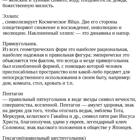
божественную милость.
Эллипс
, символизирует Космическое Яйцо. Две его стороны
олицетворяют снижение и восхождение, инволюцию и
эволюцию. Наклоненный эллипс — это динамика и напор.
Прямоугольник.
Из всех геометрических форм это наиболее рациональная,
наиболее надежная и правильная фигура; эмпирически это
объясняется тем фактом, что всегда и везде прямоугольник
был излюбленной формой, с помощью которой человек
приспосабливал пространство или какой-либо предмет для
непосредственного использования в своем быту, например:
дом, комната, стол, кровать и т.п.
Пентагон
— правильный пятиугольник в виде звезды символ вечности,
совершенства, вселенной. Пентагон — амулет здоровья, знак
на дверях для того, чтобы отогнать ведьм, эмблема Тота,
Меркурия, кельтского Гавайна и др., символ пяти ран Иисуса
Христа, благополучия, удачи у евреев, легендарный ключ
Соломона; знак высокого положения в обществе у Японцев.
Гексагон(правильный шестиугольник)