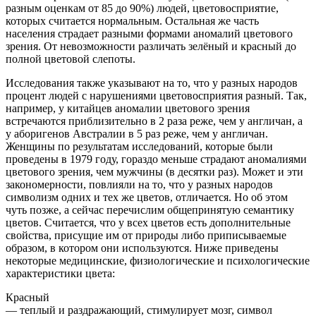
разным оценкам от 85 до 90%) людей, цветовосприятие,
которых считается нормальным. Остальная же часть
населения страдает разными формами аномалий цветового
зрения. От невозможности различать зелёный и красный до
полной цветовой слепоты.
Исследования также указывают на то, что у разных народов
процент людей с нарушениями цветовосприятия разный. Так,
например, у китайцев аномалии цветового зрения
встречаются приблизительно в 2 раза реже, чем у англичан, а
у аборигенов Австралии в 5 раз реже, чем у англичан.
Женщины по результатам исследований, которые были
проведены в 1979 году, гораздо меньше страдают аномалиями
цветового зрения, чем мужчины (в десятки раз). Может и эти
закономерности, повлияли на то, что у разных народов
символизм одних и тех же цветов, отличается. Но об этом
чуть позже, а сейчас перечислим общепринятую семантику
цветов. Считается, что у всех цветов есть дополнительные
свойства, присущие им от природы либо приписываемые
образом, в котором они используются. Ниже приведены
некоторые медицинские, физиологические и психологические
характеристики цвета:
Красный
— теплый и раздражающий, стимулирует мозг, символ