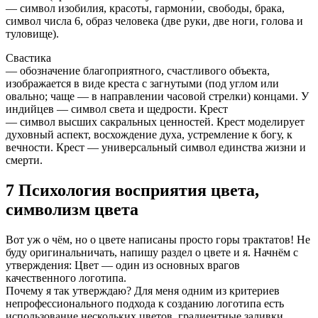
— символ изобилия, красоты, гармонии, свободы, брака,
символ числа 6, образ человека (две руки, две ноги, голова и
туловище).
Свастика
— обозначение благоприятного, счастливого объекта,
изображается в виде креста с загнутыми (под углом или
овально; чаще — в направлении часовой стрелки) концами. У
индийцев — символ света и щедрости. Крест
— символ высших сакральных ценностей. Крест моделирует
духовный аспект, восхождение духа, устремление к богу, к
вечности. Крест — универсальный символ единства жизни и
смерти.
7 Психология восприятия цвета,
символизм цвета
Вот уж о чём, но о цвете написаны просто горы трактатов! Не
буду оригинальничать, напишу раздел о цвете и я. Начнём с
утверждения: Цвет — один из основных врагов
качественного логотипа.
Почему я так утверждаю? Для меня одним из критериев
непрофессионального подхода к созданию логотипа есть
использование нескольких цветов, градиентные заливки,