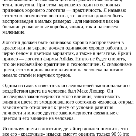
тени, полутона. При этом нарушается один из основных
признаков хорошего логотипа — практичность. Я называю
это технологичностю логотипа, т.е. логотип должен быть
воспроизведен в малых размерах , для нанесения как на
большие упаковочные коробки, ящики, так и на совсем
маленькие.
Логотип должен быть одинаково хорошо воспроизведён в
краске или на экране, должен одинаково хорошо работать в
черно-белом и цветном вариантах, а также в негативе. Яркий
пример — логотип фирмы Adidas. Никто не будет спорить,
что он необычайно практичен и технологичен. О символизме
цвета, его эмоциональном влиянии на человека написано
немало статей и научных трудов.
Одним из самых известных исследователей эмоционального
воздействия цвета на человека был Макс Люшер. Он
исследовал закономерности этого влияния, зависимость
влияния цвета от эмоционального состояния человека, открыл
зависимость отношения к цвету от условий развития
личности и многое другие закономерности связанные с
цветом и его влияние на человека.
Используя цвета в логотипе, дизайнер должен помнить, что
все его «красочные» изыски смогут оценить только 90 % (по