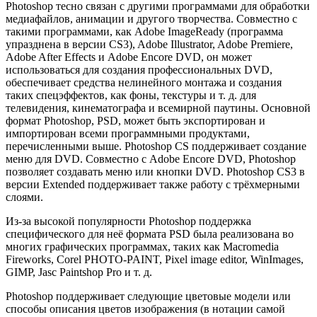
Photoshop тесно связан с другими программами для обработки
медиафайлов, анимации и другого творчества. Совместно с
такими программами, как Adobe ImageReady (программа
упразднена в версии CS3), Adobe Illustrator, Adobe Premiere,
Adobe After Effects и Adobe Encore DVD, он может
использоваться для создания профессиональных DVD,
обеспечивает средства нелинейного монтажа и создания
таких спецэффектов, как фоны, текстуры и т. д. для
телевидения, кинематографа и всемирной паутины. Основной
формат Photoshop, PSD, может быть экспортирован и
импортирован всеми программными продуктами,
перечисленными выше. Photoshop CS поддерживает создание
меню для DVD. Совместно с Adobe Encore DVD, Photoshop
позволяет создавать меню или кнопки DVD. Photoshop CS3 в
версии Extended поддерживает также работу с трёхмерными
слоями.
Из-за высокой популярности Photoshop поддержка
специфического для неё формата PSD была реализована во
многих графических программах, таких как Macromedia
Fireworks, Corel PHOTO-PAINT, Pixel image editor, WinImages,
GIMP, Jasc Paintshop Pro и т. д.
Photoshop поддерживает следующие цветовые модели или
способы описания цветов изображения (в нотации самой