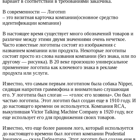
вариант в соответствии в требованиями заказчика.
В современности — Логотип
– это визитная карточка компании(основное средство
идентификации компании)
В настоящее время существует много обозначений товаров и
различие между этими двумя значениями очень нечеткое.
Часто известные логотипы состоят из изображения с
названием компании или продукта. Некоторые логотипы
состоят просто из слова названия компании (без знака, или по
другому — рисунка). В 20 веке произошло универсальное
применение логотипа как ключевого знака в рекламе
продукта или услуги.
Известно, что самым первым логотипом была собака Nipper,
сидящая напротив граммофона и внимательно слушающая
его. У логотипа был слоган — «голос его хозяина». Он был
частью логотипа. Этот логотип был создан еще в 1910 году. И
до настоящего времени он используется. Компания RCA,
выкупившая Victor Talking Machine Company в 1920 году, все
еще использует его для продвижения своих товаров.
Известно, что еще более ранним лого, который используется
до настоящего времени был логотип компании Prudential
Insurance — скала Гибралтара. Этот логотип был создан еще в