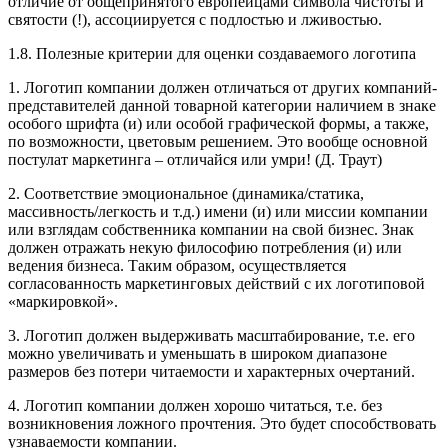
отличие от общепринятого европейцами символа чистоты и
святости (!), ассоциируется с подлостью и лживостью.
1.8. Полезные критерии для оценки создаваемого логотипа
1. Логотип компании должен отличаться от других компаний-
представителей данной товарной категории наличием в знаке
особого шрифта (и) или особой графической формы, а также,
по возможности, цветовым решением. Это вообще основной
постулат маркетинга – отличайся или умри! (Д. Траут)
2. Соответствие эмоциональное (динамика/статика,
массивность/легкость и т.д.) имени (и) или миссии компании
или взглядам собственника компании на свой бизнес. Знак
должен отражать некую философию потребления (и) или
ведения бизнеса. Таким образом, осуществляется
согласованность маркетинговых действий с их логотиповой
«маркировкой».
3. Логотип должен выдерживать масштабирование, т.е. его
можно увеличивать и уменьшать в широком диапазоне
размеров без потери читаемости и характерных очертаний.
4. Логотип компании должен хорошо читаться, т.е. без
возникновения ложного прочтения. Это будет способствовать
узнаваемости компании.