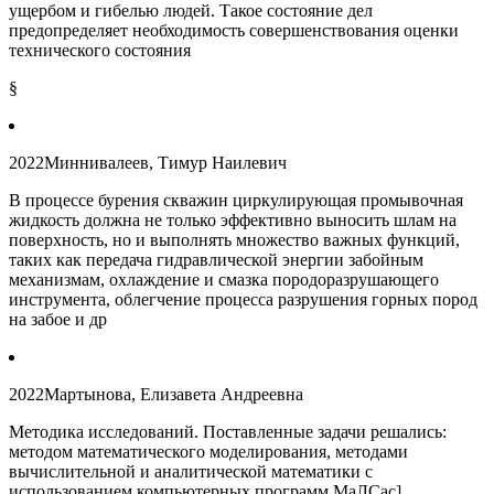
ущербом и гибелью людей. Такое состояние дел
предопределяет необходимость совершенствования оценки
технического состояния
§
2022
Миннивалеев, Тимур Наилевич
В процессе бурения скважин циркулирующая промывочная
жидкость должна не только эффективно выносить шлам на
поверхность, но и выполнять множество важных функций,
таких как передача гидравлической энергии забойным
механизмам, охлаждение и смазка породоразрушающего
инструмента, облегчение процесса разрушения горных пород
на забое и др
2022
Мартынова, Елизавета Андреевна
Методика исследований. Поставленные задачи решались:
методом математического моделирования, методами
вычислительной и аналитической математики с
использованием компьютерных программ МаЛСас],