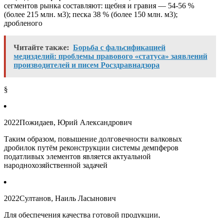
сегментов рынка составляют: щебня и гравия — 54-56 %
(более 215 млн. м3); песка 38 % (более 150 млн. м3);
дробленого
Читайте также:
Борьба с фальсификацией
медизделий: проблемы правового «статуса» заявлений
производителей и писем Росздравнадзора
§
2022
Пожидаев, Юрий Александрович
Таким образом, повышение долговечности валковых
дробилок путём реконструкции системы демпферов
податливых элементов является актуальной
народнохозяйственной задачей
2022
Султанов, Наиль Ласынович
Для обеспечения качества готовой продукции,