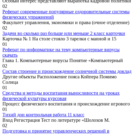
Особый интерес представляют выработка кадровой политики
0
2
Реферат современные популярные оздоровительные системы
физических упражнений
Факультет управления, экономики и права (очное отделение)
0
2
Задачи во сколько раз больше или меньше 2 класс карточки
Карточка № 1 На столе стояло 3 тарелки с манной и 15
0
1
Реферат по информатике на тему компьютерные вирусы
скачать
Глава 1. Компьютерные вирусы Понятие «Компьютерный
0
2
Состав строение и происхождение солнечной системы доклад
Другие объекты Расположение пояса Койпера Помимо
Солнца
0
1
Средства и методы воспитания выносливости на уроках
физической культуры курсовая
Процесс физического воспитания и происхождение игрового
0
1
Тихий дон контрольная работа 11 класс
Вход Регистрация Тест по литературе «Шолохов М.
0
2
Подготовка и принятие управленческих решений в