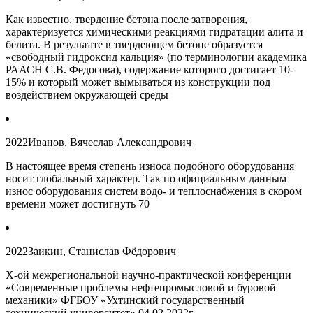
Как известно, твердение бетона после затворения,
характеризуется химическими реакциями гидратации алита и
белита. В результате в твердеющем бетоне образуется
«свободный гидроксид кальция» (по терминологии академика
РААСН C.B. Федосова), содержание которого достигает 10-
15% и который может вымываться из конструкции под
воздействием окружающей среды
2022
Иванов, Вячеслав Александрович
В настоящее время степень износа подобного оборудования
носит глобальный характер. Так по официальным данным
износ оборудования систем водо- и теплоснабжения в скором
времени может достигнуть 70
2022
Заикин, Станислав Фёдорович
Х-ой межрегиональной научно-практической конференции
«Современные проблемы нефтепромысловой и буровой
механики» ФГБОУ «Ухтинский государственный
технический университет» 04.02.2022г