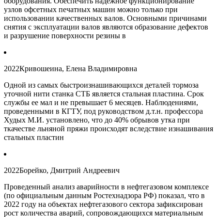
оборудования. Обеспечить надежное функционирование
узлов офсетных печатных машин можно только при
использовании качественных валов. Основными причинами
снятия с эксплуатации валов являются образование дефектов
и разрушение поверхности резины в
2022
Кривошеина, Елена Владимировна
Одной из самых быстроизнашивающихся деталей тормоза
уточной нити станка СТБ является стальная пластина. Срок
службы ее мал и не превышает 6 месяцев. Наблюдениями,
проведенными в КГТУ, под руководством д.т.н. профессора
Худых М.И. установлено, что до 40% обрывов утка при
ткачестве льняной пряжи происходят вследствие изнашивания
стальных пластин
2022
Борейко, Дмитрий Андреевич
Проведенный анализ аварийности в нефтегазовом комплексе
(по официальным данным Ростехнадзора РФ) показал, что в
2022 году на объектах нефтегазового сектора зафиксирован
рост количества аварий, сопровождающихся материальным