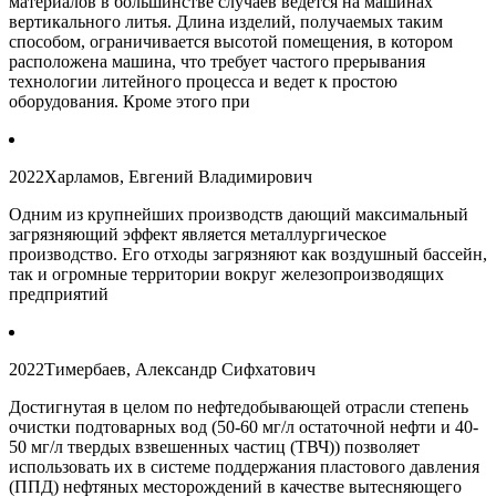
материалов в большинстве случаев ведется на машинах
вертикального литья. Длина изделий, получаемых таким
способом, ограничивается высотой помещения, в котором
расположена машина, что требует частого прерывания
технологии литейного процесса и ведет к простою
оборудования. Кроме этого при
2022
Харламов, Евгений Владимирович
Одним из крупнейших производств дающий максимальный
загрязняющий эффект является металлургическое
производство. Его отходы загрязняют как воздушный бассейн,
так и огромные территории вокруг железопроизводящих
предприятий
2022
Тимербаев, Александр Сифхатович
Достигнутая в целом по нефтедобывающей отрасли степень
очистки подтоварных вод (50-60 мг/л остаточной нефти и 40-
50 мг/л твердых взвешенных частиц (ТВЧ)) позволяет
использовать их в системе поддержания пластового давления
(ППД) нефтяных месторождений в качестве вытесняющего