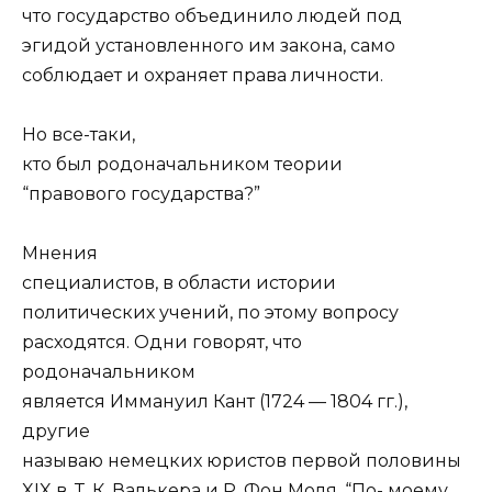
что государство объединило людей под
эгидой установленного им закона, само
соблюдает и охраняет права личности.
Но все-таки,
кто был родоначальником теории
“правового государства?”
Мнения
специалистов, в области истории
политических учений, по этому вопросу
расходятся. Одни говорят, что
родоначальником
является Иммануил Кант (1724 — 1804 гг.),
другие
называю немецких юристов первой половины
XIX в. Т. К. Валькера и Р. Фон Моля. “По- моему,