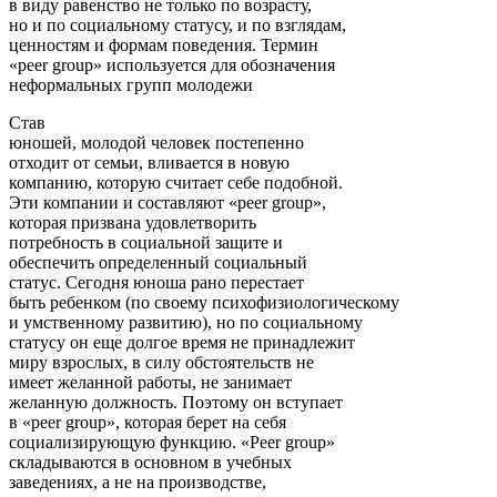
в виду равенство не только по возрасту,
но и по социальному статусу, и по взглядам,
ценностям и формам поведения. Термин
«peer group» используется для обозначения
неформальных групп молодежи
Став
юношей, молодой человек постепенно
отходит от семьи, вливается в новую
компанию, которую считает себе подобной.
Эти компании и составляют «peer group»,
которая призвана удовлетворить
потребность в социальной защите и
обеспечить определенный социальный
статус. Сегодня юноша рано перестает
быть ребенком (по своему психофизиологическому
и умственному развитию), но по социальному
статусу он еще долгое время не принадлежит
миру взрослых, в силу обстоятельств не
имеет желанной работы, не занимает
желанную должность. Поэтому он вступает
в «peer group», которая берет на себя
социализирующую функцию. «Peer group»
складываются в основном в учебных
заведениях, а не на производстве,