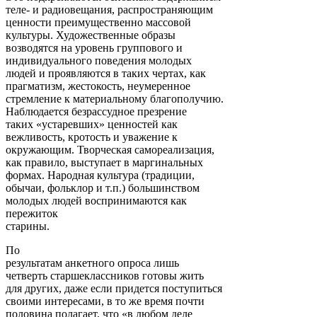
теле- и радиовещания, распространяющим
ценности преимущественно массовой
культуры. Художественные образы
возводятся на уровень группового и
индивидуального поведения молодых
людей и проявляются в таких чертах, как
прагматизм, жестокость, неумеренное
стремление к материальному благополучию.
Наблюдается безрассудное презрение
таких «устаревших» ценностей как
вежливость, кротость и уважение к
окружающим. Творческая самореализация,
как правило, выступает в маргинальных
формах. Народная культура (традиции,
обычаи, фольклор и т.п.) большинством
молодых людей воспринимаются как
пережиток
старины.
По
результатам анкетного опроса лишь
четверть старшеклассников готовы жить
для других, даже если придется поступиться
своими интересами, в то же время почти
половина полагает, что «в любом деле