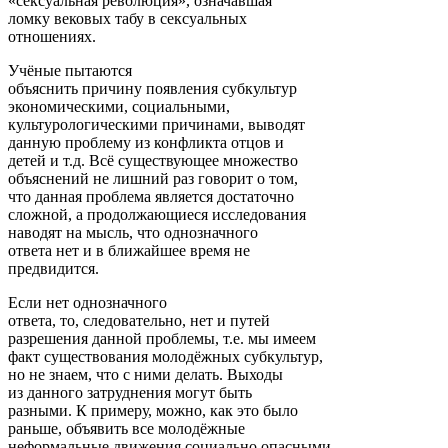
«сексуальная революция», означавшая
ломку вековых табу в сексуальных
отношениях.
Учёные пытаются
объяснить причину появления субкультур
экономическими, социальными,
культурологическими причинами, выводят
данную проблему из конфликта отцов и
детей и т.д. Всё существующее множество
объяснений не лишний раз говорит о том,
что данная проблема является достаточно
сложной, а продолжающиеся исследования
наводят на мысль, что однозначного
ответа нет и в ближайшее время не
предвидится.
Если нет однозначного
ответа, то, следовательно, нет и путей
разрешения данной проблемы, т.е. мы имеем
факт существования молодёжных субкультур,
но не знаем, что с ними делать. Выходы
из данного затруднения могут быть
разными. К примеру, можно, как это было
раньше, объявить все молодёжные
неформальные движения социально опасными