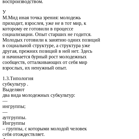
воспроизводством.
У
М.Мид иная точка зрения: молодежь
приходит, взрослея, уже не в тот мир, к
которому ее готовили в процессе
социализации. Опыт старших не годится.
Молодых готовили к занятию одних позиций
в социальной структуре, а структура уже
другая, прежних позиций в ней нет. Здесь
и начинается бурный рост молодежных
сообществ, отталкивающих от себя мир
взрослых, их ненужный опыт.
1.3.Типология
субкультур .
Выделяют
два вида молодежных субкультур:
—
ингруппы;
—
аутгруппы.
Ингруппы
– группы, с которыми молодой человек
себя отождествляет.