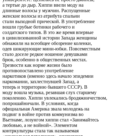
а тертые до дыр. Хиппи ввели моду на
длинные волосы у мужчин. Распущенные
женские волосы из атрибута спальни
стали выходной прической. В употребление
вошли грубые ботинки рабочего и
солдатского типов. В это же время впервые
в цивилизованной истории Запада женщины
обнажили на всеобщее обозрение коленки,
одев шокирующие мини-юбки. Повсеместным
стало доселе редкое ношение девушками
брюк, особенно в общественных местах.
Трезвости как норме жизни было
противопоставлено употребление
наркотиков (именно здесь начало эпидемии
наркомании, захлестнувшей Запад, а
теперь и территорию бывшего СССР). В
моду вошла музыка, резавшая слух старшему
поколению. Хиппи увлекались бродяжничеством,
попрошайничали. В условиях, когда
официальная Америка звала молодежь на
подвиг в войне против коммунизма во
Вьетнаме, лозунгом хиппи стал «Занимайтесь
любовью, а не войной». Элементом
контркультуры стала так называемая