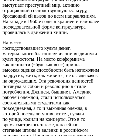
выступает преступный мир, активно
отрицающий господствующую культуру,
бросающий ей вызов по всем направлениям.
На западе в 1960-е годы в крайней и наиболее
последовательной форме контркультура
проявилась в движении хиппи.
На место
господствовавшего культа денег,
материального благополучия они выдвинули
культ простоты. На место конформизма
как ценности («будь как все») пришла
высокая оценка способности быть непохожим
на других, жить, как живется, не оглядываясь
на окружающих. Эта революция ценностей
потянула за собой и революцию в стиле
потребления. Джинсы, бывшие в Америке
рабочей одеждой, стали использоваться
состоятельными студентами как
повседневная, а то и выходная одежда, в
которой посещали университет, гуляли
по улице, ходили на концерты. Это в то
время смотрелось так же, как сейчас
стеганые штаны и валенки в российском
университете. Ценились не просто джинсы,