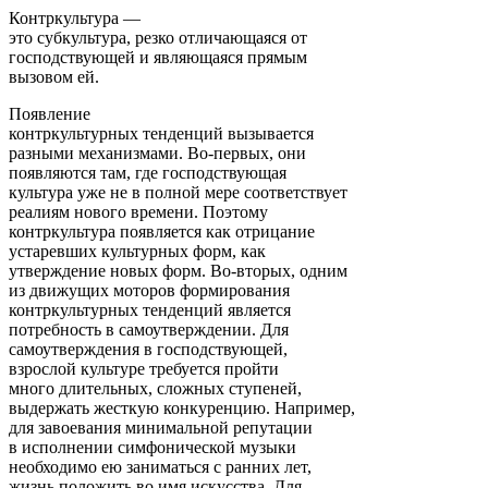
Контркультура —
это субкультура, резко отличающаяся от
господствующей и являющаяся прямым
вызовом ей.
Появление
контркультурных тенденций вызывается
разными механизмами. Во-первых, они
появляются там, где господствующая
культура уже не в полной мере соответствует
реалиям нового времени. Поэтому
контркультура появляется как отрицание
устаревших культурных форм, как
утверждение новых форм. Во-вторых, одним
из движущих моторов формирования
контркультурных тенденций является
потребность в самоутверждении. Для
самоутверждения в господствующей,
взрослой культуре требуется пройти
много длительных, сложных ступеней,
выдержать жесткую конкуренцию. Например,
для завоевания минимальной репутации
в исполнении симфонической музыки
необходимо ею заниматься с ранних лет,
жизнь положить во имя искусства. Для