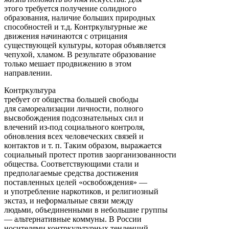
этого требуется получение солидного
образования, наличие больших природных
способностей и т.д. Контркультурные же
движения начинаются с отрицания
существующей культуры, которая объявляется
чепухой, хламом. В результате образование
только мешает продвижению в этом
направлении.
Контркультура
требует от общества большей свободы
для самореализации личности, полного
высвобождения подсознательных сил и
влечений из-под социального контроля,
обновления всех человеческих связей и
контактов и т. п. Таким образом, выражается
социальный протест против заорганизованности
общества. Соответствующими стали и
предполагаемые средства достижения
поставленных целей «освобождения» —
и употребление наркотиков, и религиозный
экстаз, и неформальные связи между
людьми, объединенными в небольшие группы
— альтернативные коммуны. В России
носителями контркультурных тенденций