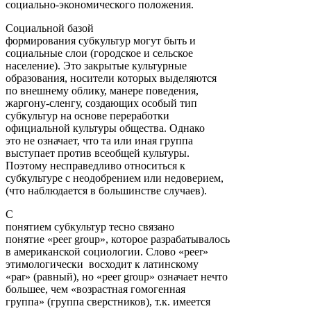
социально-экономического положения.
Социальной базой
формирования субкультур могут быть и
социальные слои (городское и сельское
население). Это закрытые культурные
образования, носители которых выделяются
по внешнему облику, манере поведения,
жаргону-сленгу, создающих особый тип
субкультур на основе переработки
официальной культуры общества. Однако
это не означает, что та или иная группа
выступает против всеобщей культуры.
Поэтому несправедливо относиться к
субкультуре с неодобрением или недоверием,
(что наблюдается в большинстве случаев).
С
понятием субкультур тесно связано
понятие «peer group», которое разрабатывалось
в американской социологии. Слово «peer»
этимологически восходит к латинскому
«par» (равный), но «peer group» означает нечто
большее, чем «возрастная гомогенная
группа» (группа сверстников), т.к. имеется