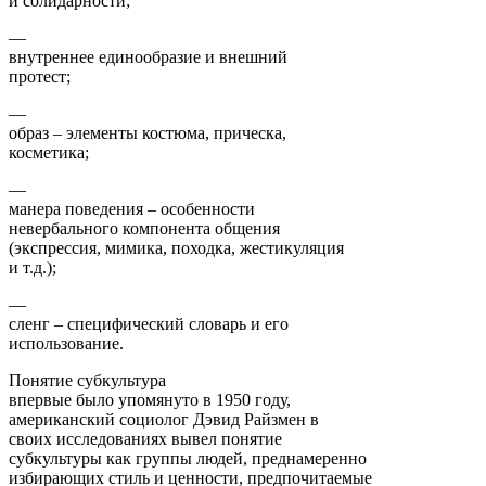
и солидарности;
—
внутреннее единообразие и внешний
протест;
—
образ – элементы костюма, прическа,
косметика;
—
манера поведения – особенности
невербального компонента общения
(экспрессия, мимика, походка, жестикуляция
и т.д.);
—
сленг – специфический словарь и его
использование.
Понятие субкультура
впервые было упомянуто в 1950 году,
американский социолог Дэвид Райзмен в
своих исследованиях вывел понятие
субкультуры как группы людей, преднамеренно
избирающих стиль и ценности, предпочитаемые