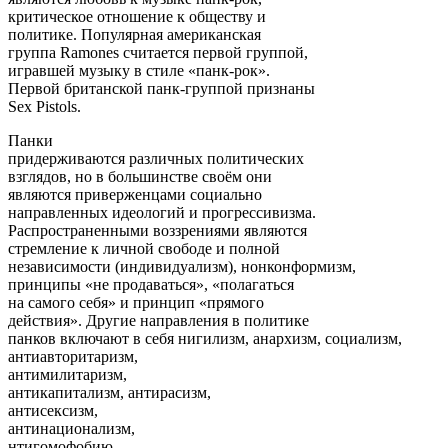
критическое отношение к обществу и
политике. Популярная американская
группа Ramones считается первой группой,
игравшей музыку в стиле «панк-рок».
Первой британской панк-группой признаны
Sex Pistols.
Панки
придерживаются различных политических
взглядов, но в большинстве своём они
являются приверженцами социально
направленных идеологий и прогрессивизма.
Распространенными воззрениями являются
стремление к личной свободе и полной
независимости (индивидуализм), нонконформизм,
принципы «не продаваться», «полагаться
на самого себя» и принцип «прямого
действия». Другие направления в политике
панков включают в себя нигилизм, анархизм, социализм,
антиавторитаризм,
антимилитаризм,
антикапитализм, антирасизм,
антисексизм,
антинационализм,
нтигомофобию,