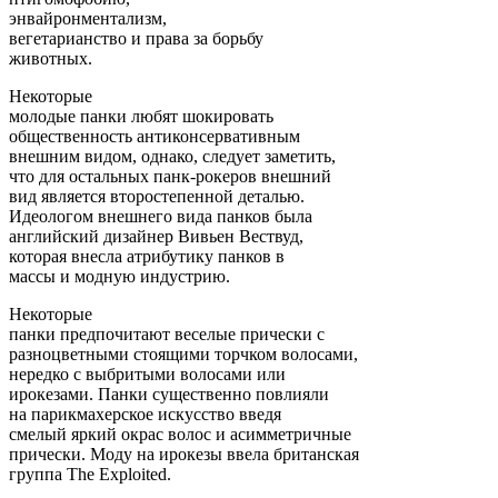
энвайронментализм,
вегетарианство и права за борьбу
животных.
Некоторые
молодые панки любят шокировать
общественность антиконсервативным
внешним видом, однако, следует заметить,
что для остальных панк-рокеров внешний
вид является второстепенной деталью.
Идеологом внешнего вида панков была
английский дизайнер Вивьен Вествуд,
которая внесла атрибутику панков в
массы и модную индустрию.
Некоторые
панки предпочитают веселые прически c
разноцветными стоящими торчком волосами,
нередко с выбритыми волосами или
ирокезами. Панки существенно повлияли
на парикмахерское искусство введя
смелый яркий окрас волос и асимметричные
прически. Моду на ирокезы ввела британская
группа The Exploited.