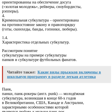
ориентированны на обеспечение досуга
(«золотая молодежь», рейверы, сноубордисты,
рэпперы).
4.
Криминальная субкультура – ориентирована
на противостояние закону и правопорядку
(готы, скинхеды, банды, гопники, люберы).
1.4.
Характеристика отдельных субкультур.
Рассмотрим понятие
субкультуры на примере субкультуры
панков и субкультуре футбольных фанатов.
Читайте также:
Какие виды прыжков включены в
школьную программу в разделе легкая атлетика
Панк,
панки, панк-рокеры (англ. punk) — молодёжная
субкультура, возникшая в конце 60-х годов
в Великобритании, США, Канаде и Австралии,
характерными особенностями которой
являются любовь к музыке панк-рок,