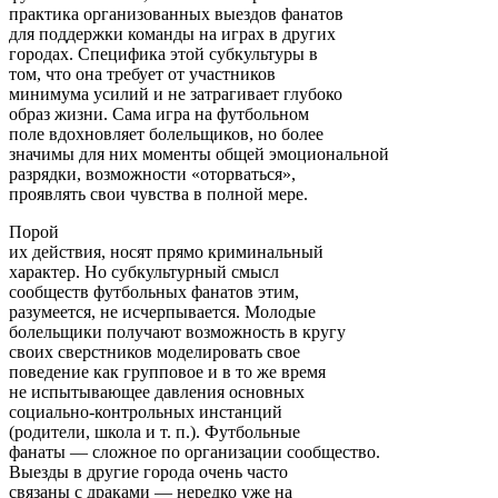
практика организованных выездов фанатов
для поддержки команды на играх в других
городах. Специфика этой субкультуры в
том, что она требует от участников
минимума усилий и не затрагивает глубоко
образ жизни. Сама игра на футбольном
поле вдохновляет болельщиков, но более
значимы для них моменты общей эмоциональной
разрядки, возможности «оторваться»,
проявлять свои чувства в полной мере.
Порой
их действия, носят прямо криминальный
характер. Но субкультурный смысл
сообществ футбольных фанатов этим,
разумеется, не исчерпывается. Молодые
болельщики получают возможность в кругу
своих сверстников моделировать свое
поведение как групповое и в то же время
не испытывающее давления основных
социально-контрольных инстанций
(родители, школа и т. п.). Футбольные
фанаты — сложное по организации сообщество.
Выезды в другие города очень часто
связаны с драками — нередко уже на