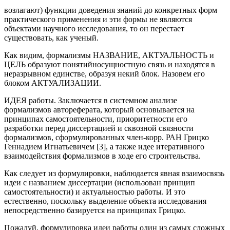
возлагают) функции доведения знаний до конкретных форм
практического применения и эти формы не являются
объектами научного исследования, то он перестает
существовать, как ученый.
Как видим, формализмы НАЗВАНИЕ, АКТУАЛЬНОСТЬ и
ЦЕЛЬ образуют понятийносущностную связь и находятся в
неразрывном единстве, образуя некий блок. Назовем его
блоком АКТУАЛИЗАЦИИ.
ИДЕЯ работы. Заключается в системном анализе
формализмов автореферата, который основывается на
принципах самостоятельности, приоритетности его
разработки перед диссертацией и сквозной связности
формализмов, сформулированных член-корр. РАН Грицко
Геннадием Игнатьевичем [3], а также идее итеративного
взаимодействия формализмов в ходе его строительства.
Как следует из формулировки, наблюдается явная взаимосвязь
идеи с названием диссертации (использован принцип
самостоятельности) и актуальностью работы. И это
естественно, поскольку выделение объекта исследования
непосредственно базируется на принципах Грицко.
Пожалуй, формулировка идеи работы один из самых сложных