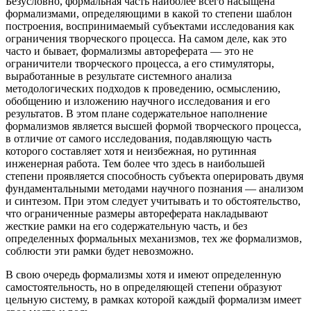
Безусловно, формальная часть наиболее всего насыщена
формализмами, определяющими в какой то степени шаблон
построения, воспринимаемый субъектами исследования как
ограничения творческого процесса. На самом деле, как это
часто и бывает, формализмы автореферата — это не
ограничители творческого процесса, а его стимуляторы,
выработанные в результате системного анализа
методологических подходов к проведению, осмыслению,
обобщению и изложению научного исследования и его
результатов. В этом плане содержательное наполнение
формализмов является высшей формой творческого процесса,
в отличие от самого исследования, подавляющую часть
которого составляет хотя и неизбежная, но рутинная
инженерная работа. Тем более что здесь в наибольшей
степени проявляется способность субъекта оперировать двумя
фундаментальными методами научного познания — анализом
и синтезом. При этом следует учитывать и то обстоятельство,
что ограниченные размеры автореферата накладывают
жесткие рамки на его содержательную часть, и без
определенных формальных механизмов, тех же формализмов,
соблюсти эти рамки будет невозможно.
В свою очередь формализмы хотя и имеют определенную
самостоятельность, но в определяющей степени образуют
цельную систему, в рамках которой каждый формализм имеет