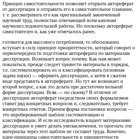
Принцип самостоятельности позволяет оторвать автореферат
от диссертации и отправить его в самостоятельное плавание,
т. е. рассматривать его как оригинальный законченный
научный труд, полностью отвечающий всем канонам
научноисследовательской работы. Но поскольку автореферат
самостоятелен и, как уже отмечалось ранее,
готовится для массового потребления, то обоснованно
вступает в силу принцип приоритетности, который говорит о
первоочередности подготовки автореферата по материалам
диссертации. Возникает вопрос почему. Как нам может
показаться, прежде следует привести материалы в порядок,
т.е. систематизировать их и классифицировать (основная
задача науки) — оформить диссертацию, а затем в сжатом
виде представить в автореферате. Но тут же возникает и
второй вопрос, а как это делать при достаточно вольной
форме диссертации. Всяк — по своему? В отличие от
диссертации автореферат посредством своих формализмов
ставит ряд конкретных вопросов и, следовательно, требует
конкретных ответов. Причем форма постановки вопросов —
это апробированный шаблон систематизации и
классификации. И если исследователь владеет материалами
диссертации и умеет делать умозаключения, то прогнать эти
материалы через этот шаблон не составит труда. Конечно,
идеи-принципы самостоятельности и приоритетности