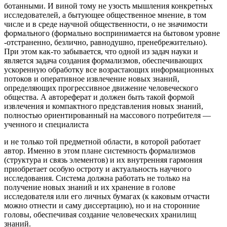
ботанными. И виной тому не узость мышления конкретных
исследователей, а бытующее общественное мнение, в том
числе и в среде научной общественности, о не значимости
формального (формально воспринимается на бытовом уровне
-отстраненно, безлично, равнодушно, пренебрежительно).
При этом как-то забывается, что одной из задач науки и
является задача создания формализмов, обеспечивающих
ускоренную обработку все возрастающих информационных
потоков и оперативное извлечение новых знаний,
определяющих прогрессивное движение человеческого
общества. А автореферат и должен быть такой формой
извлечения и компактного представления новых знаний,
полностью ориентированный на массового потребителя —
ученного и специалиста
и не только той предметной области, в которой работает
автор. Именно в этом плане системность формализмов
(структура и связь элементов) и их внутренняя гармония
приобретает особую остроту и актуальность научного
исследования. Система должна работать не только на
получение новых знаний и их хранение в голове
исследователя или его личных бумагах (к каковым отчасти
можно отнести и саму диссертацию), но и на сторонние
головы, обеспечивая создание человеческих хранилищ
знаний.