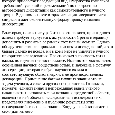
которое приобретает следующий вид «Разработка комплекса
требований, условий и рекомендаций по построению
автореферата диссертации как самостоятельного научного
труда». В данном аспекте вторая итерация завершает виток
спирали и дает окончательную формулировку названия
диссертации.
Во-вторых, появление у работы практического, прикладного
аспекта требует вернуться к актуальности (третья итерация),
дополнить и развить в ее рамках этот новый момент. Однако
обнаружение явного прикладного аспекта исследований, а это
бывает далеко не всегда, ни в коей мере не умаляет научного
приоритета исследования. Практическая значимость хотя и
важна, но научная ценность важнее. Именно эта мысль, четко
осознанная научной общественностью, и заложена в формулу
диссертации, которая требует научного вклада в
соответствующую область науки, а не производственных
деклараций. Применение багажа научных знаний это не
задача ученого, а совсем других специалистов. Главная и,
пожалуй, единственная и непреходящая задача ученого
накапливать и развивать свои познания предметной области,
выделять в ней объекты исследования и исследовать их,
представляя письменно и публично результаты этих
исследований, т. е. новые знания. Когда ученый возлагает на
себя (или на него