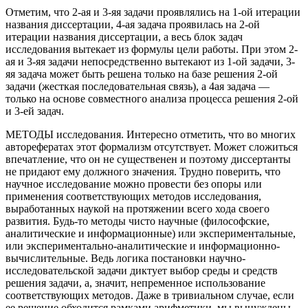
Отметим, что 2-ая и 3-яя задачи проявлялись на 1-ой итерации
названия диссертации, 4-ая задача проявилась на 2-ой
итерации названия диссертации, а весь блок задач
исследования вытекает из формулы цели работы. При этом 2-
ая и 3-яя задачи непосредственно вытекают из 1-ой задачи, 3-
яя задача может быть решена только на базе решения 2-ой
задачи (жесткая последовательная связь), а 4ая задача —
только на основе совместного анализа процесса решения 2-ой
и 3-ей задач.
МЕТОДЫ исследования. Интересно отметить, что во многих
авторефератах этот формализм отсутствует. Может сложиться
впечатление, что он не существенен и поэтому диссертанты
не придают ему должного значения. Трудно поверить, что
научное исследование можно провести без опоры или
применения соответствующих методов исследования,
выработанных наукой на протяжении всего хода своего
развития. Будь-то методы чисто научные (философские,
аналитические и информационные) или экспериментальные,
или экспериментально-аналитические и информационно-
вычислительные. Ведь логика постановки научно-
исследовательской задачи диктует выбор среды и средств
решения задачи, а, значит, непременное использование
соответствующих методов. Даже в тривиальном случае, если
ее решение обходится рамками арифметики, мы вынуждены