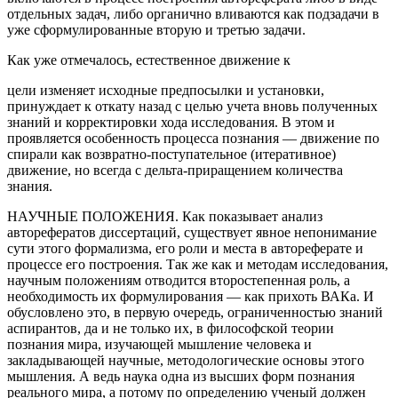
отдельных задач, либо органично вливаются как подзадачи в
уже сформулированные вторую и третью задачи.
Как уже отмечалось, естественное движение к
цели изменяет исходные предпосылки и установки,
принуждает к откату назад с целью учета вновь полученных
знаний и корректировки хода исследования. В этом и
проявляется особенность процесса познания — движение по
спирали как возвратно-поступательное (итеративное)
движение, но всегда с дельта-приращением количества
знания.
НАУЧНЫЕ ПОЛОЖЕНИЯ. Как показывает анализ
авторефератов диссертаций, существует явное непонимание
сути этого формализма, его роли и места в автореферате и
процессе его построения. Так же как и методам исследования,
научным положениям отводится второстепенная роль, а
необходимость их формулирования — как прихоть ВАКа. И
обусловлено это, в первую очередь, ограниченностью знаний
аспирантов, да и не только их, в философской теории
познания мира, изучающей мышление человека и
закладывающей научные, методологические основы этого
мышления. А ведь наука одна из высших форм познания
реального мира, а потому по определению ученый должен