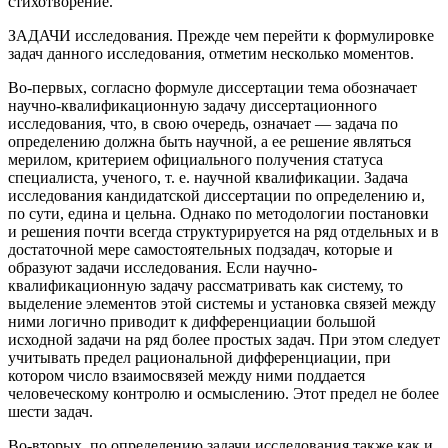
стихотворение.
ЗАДАЧИ исследования. Прежде чем перейти к формулировке
задач данного исследования, отметим несколько моментов.
Во-первых, согласно формуле диссертации тема обозначает
научно-квалификационную задачу диссертационного
исследования, что, в свою очередь, означает — задача по
определению должна быть научной, а ее решение являться
мерилом, критерием официального получения статуса
специалиста, ученого, т. е. научной квалификации. Задача
исследования кандидатской диссертации по определению и,
по сути, едина и цельна. Однако по методологии постановки
и решения почти всегда структурируется на ряд отдельных и в
достаточной мере самостоятельных подзадач, которые и
образуют задачи исследования. Если научно-
квалификационную задачу рассматривать как систему, то
выделение элементов этой системы и установка связей между
ними логично приводит к дифференциации большой
исходной задачи на ряд более простых задач. При этом следует
учитывать предел рациональной дифференциации, при
котором число взаимосвязей между ними поддается
человеческому контролю и осмыслению. Этот предел не более
шести задач.
Во-вторых, по определению задачи исследования также как и