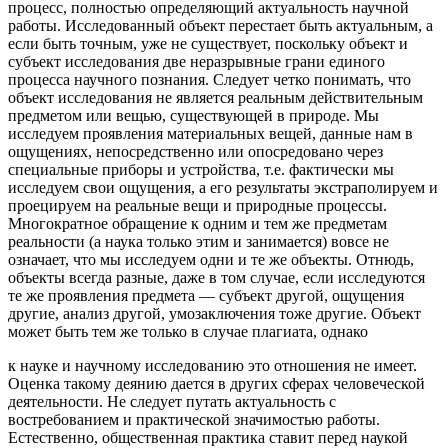
процесс, полностью определяющий актуальность научной
работы. Исследованный объект перестает быть актуальным, а
если быть точным, уже не существует, поскольку объект и
субъект исследования две неразрывные грани единого
процесса научного познания. Следует четко понимать, что
объект исследования не является реальным действительным
предметом или вещью, существующей в природе. Мы
исследуем проявления материальных вещей, данные нам в
ощущениях, непосредственно или опосредовано через
специальные приборы и устройства, т.е. фактически мы
исследуем свои ощущения, а его результаты экстраполируем и
проецируем на реальные вещи и природные процессы.
Многократное обращение к одним и тем же предметам
реальности (а наука только этим и занимается) вовсе не
означает, что мы исследуем одни и те же объекты. Отнюдь,
объекты всегда разные, даже в том случае, если исследуются
те же проявления предмета — субъект другой, ощущения
другие, анализ другой, умозаключения тоже другие. Объект
может быть тем же только в случае плагиата, однако
к науке и научному исследованию это отношения не имеет.
Оценка такому деянию дается в других сферах человеческой
деятельности. Не следует путать актуальность с
востребованием и практической значимостью работы.
Естественно, общественная практика ставит перед наукой