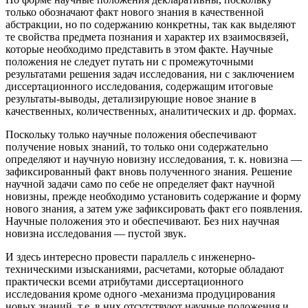
только обозначают факт нового знания в качественной
абстракции, но по содержанию конкретны, так как выделяют
те свойства предмета познания и характер их взаимосвязей,
которые необходимо представить в этом факте. Научные
положения не следует путать ни с промежуточными
результатами решения задач исследования, ни с заключением
диссертационного исследования, содержащим итоговые
результаты-выводы, детализирующие новое знание в
качественных, количественных, аналитических и др. формах.
Поскольку только научные положения обеспечивают
получение новых знаний, то только они содержательно
определяют и научную новизну исследования, т. к. новизна —
зафиксированный факт вновь полученного знания. Решение
научной задачи само по себе не определяет факт научной
новизны, прежде необходимо установить содержание и форму
нового знания, а затем уже зафиксировать факт его появления.
Научные положения это и обеспечивают. Без них научная
новизна исследования — пустой звук.
И здесь интересно провести параллель с инженерно-
техническими изысканиями, расчетами, которые обладают
практически всеми атрибутами диссертационного
исследования кроме одного -механизма продуцирования
новых знаний, т.е. в них отсутствуют научные положения и,