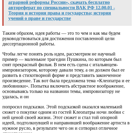
аграрной реформы России», скачать бесплатно
автореферат по специальности ВАК РФ 12.00.01 -
Теория и история права и государства; история
учений о праве и государстве
Таким образом, идея работы — это то чем и как мы будем
руководствоваться для достижения поставленной цели
диссертационной работы.
Чтобы легче понять роль идеи, рассмотрим не научный
пример — маленькие трагедии Пушкина, по которым был
снят прекрасный фильм. В нем есть сцена с итальянцем-
импровизатором, которому давали тему, а он должен был ее
развить в стихотворной форме и представить законченное
произведение. Так вот была предложена тема «Клеопатра и ее
любовники». Попытка включить абстрактное воображение,
основываясь только на названии темы, импровизатору не
удалась, и он
попросил подсказки. Этой подсказкой оказался маленький
сюжет о покупке одним из гостей Клеопатры ночи любви с
ней ценой своей жизни. Этот сюжет и стал той опорной
идеей, подтолкнувшей и направившей воображение артиста в
нужное русло, в результате чего он и сотворил отличное