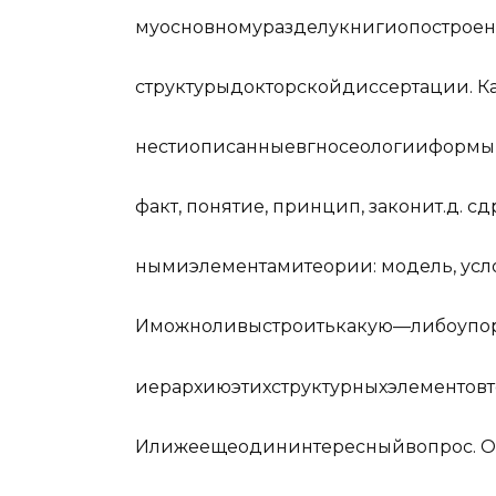
му
о
с
но
в
но
му
р
а
з
д
е
лу
к
ни
ги
о
по
с
т
ро
е
с
т
р
у
к
т
у
ры
д
о
к
т
ор
с
к
ой
д
и
ссе
р
т
а
ции
.
К
н
ес
ти
о
п
и
са
нные
в
г
н
о
се
оло
г
ии
ф
ор
мы
ф
а
кт
,
пон
я
т
ие
,
пр
и
нцип
,
з
а
к
он
и
т
.
д
.
с
д
ны
ми
э
л
еме
н
т
ами
т
е
ор
ии
:
м
о
д
е
ль
,
у
с
л
И
м
ожно
ли
в
ы
с
т
ро
и
ть
к
а
к
ую
—
л
и
бо
у
по
и
е
р
а
рхию
э
т
их
с
т
р
у
к
т
у
р
ных
э
л
еме
н
т
ов
т
И
ли
же
е
ще
о
д
ин
ин
т
е
р
ес
н
ый
в
опрос
.
О