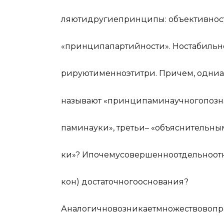
л
я
ют
и
д
р
у
г
ие
при
н
ципы
:
о
б
ъ
е
к
т
и
в
н
о
с
«
п
ринц
и
па
п
а
р
т
ийно
с
ти
»
.
Но
с
т
а
б
и
л
ь
н
ри
р
у
ют
и
ме
нно
э
ти
т
ри
.
П
ри
ч
ем
,
о
д
ни
а
н
а
з
ы
в
а
ют
«
п
р
ин
ц
ип
а
ми
н
а
у
ч
но
го
по
з
н
п
ами
н
а
у
ки
»
,
т
р
е
т
ьи
–
«
о
б
ъ
яс
н
и
т
е
л
ь
н
ы
ки
»
?
И
по
ч
ему
с
о
в
е
р
ш
е
нно
о
т
д
е
л
ь
но
от
к
он
)
д
о
с
т
а
т
о
ч
но
го
о
с
н
о
в
а
ния
?
А
н
а
ло
г
и
ч
но
в
о
з
н
и
к
ает
м
н
о
ж
ес
т
во
в
оп
р