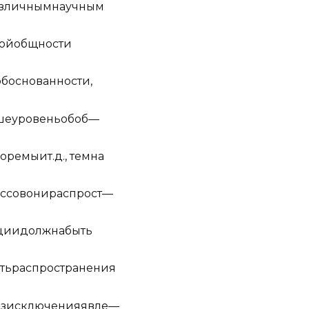
з
ли
ч
ным
н
а
у
ч
ным
ой
о
б
щ
но
с
ти
о
б
о
с
но
в
а
н
но
с
ти
,
ше
уро
в
е
нь
о
б
об
—
ор
емы
и
т
.
д
.,
т
ем
на
сс
ов
они
р
ас
про
ст
—
ции
д
ол
ж
на
б
ы
ть
ть
р
ас
про
с
т
р
а
н
е
ния
з
и
с
к
л
ю
ч
е
ния
я
в
ле
—