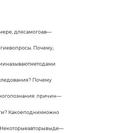
ме
ре
,
д
ля
сам
о
го
ав
—
о
г
ие
в
о
про
сы
.
П
о
ч
е
му
,
ии
н
а
з
ы
в
а
ют
м
е
т
о
д
ами
с
л
е
д
о
в
а
ния
?
П
о
ч
е
му
н
о
го
по
з
н
а
ния
:
пр
и
ч
ин
—
ти
?
Ка
к
ое
п
од
н
их
м
ожно
Н
е
к
о
т
орые
а
вт
оры
в
ы
де
—