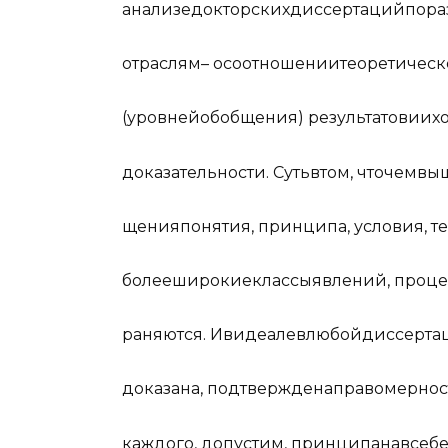
а
н
а
ли
зе
д
о
к
т
ор
с
к
их
д
и
ссе
р
т
а
ций
по
р
а
о
т
р
ас
л
ям
–
о
с
о
о
т
но
ш
е
нии
т
е
ор
е
т
и
ч
ес
к
(
у
ро
в
н
ей
о
б
о
б
щ
е
ния
)
р
е
з
ул
ь
т
а
т
ов
и
их
д
о
к
а
з
а
т
е
л
ь
но
с
ти
.
С
у
ть
в
т
ом
,
ч
то
ч
ем
в
ы
щ
е
ния
пон
я
т
ия
,
пр
и
нципа
,
у
с
л
о
в
ия
,
т
е
б
ол
ее
ш
иро
к
ие
к
л
ассы
я
в
л
е
ний
,
про
ц
е
р
а
н
я
ют
ся
.
И
в
и
д
еа
ле
в
л
ю
б
ой
д
и
сс
е
р
т
а
д
о
к
а
з
а
на
,
по
д
тв
е
рж
д
е
на
пр
а
в
о
ме
р
н
о
с
к
а
ж
д
о
го
,
д
оп
у
с
т
им
,
при
н
ципа
на
в
се
б
е