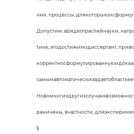
ния
,
проц
ессы
,
д
ля
к
о
т
ор
ых
он
с
ф
ор
м
у
Д
оп
у
с
т
им
,
в
р
я
де
о
т
р
ас
л
ей
н
а
у
ки
,
н
а
пр
т
и
ке
,
э
то
д
о
с
т
и
жи
мо
д
и
ссе
р
т
а
нт
,
при
в
к
орр
е
к
т
но
с
ф
ор
м
у
л
и
ро
в
а
нн
ую
и
д
о
к
а
з
сам
ым
а
вт
о
ма
т
и
ч
ес
ки
з
а
д
ает
о
б
л
ас
ть
ее
Но
во
м
но
г
их
д
р
у
г
их
с
л
у
ч
аях
в
о
з
м
ожно
с
р
а
ни
ч
е
ны
,
в
ч
ас
т
но
с
ти
,
д
ля
э
к
с
п
е
ри
м
е
§