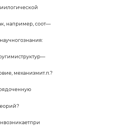
нии
ло
г
и
ч
ес
к
ой
ак
,
н
а
при
мер
,
с
оот
—
н
а
у
ч
н
о
го
з
н
а
н
ия
:
р
у
г
и
ми
с
т
р
у
к
т
ур
—
о
в
ие
,
ме
х
а
н
и
зм
и
т
.
п
.
?
р
я
д
о
ч
е
н
н
ую
е
орий
?
н
в
о
з
н
и
к
ает
при