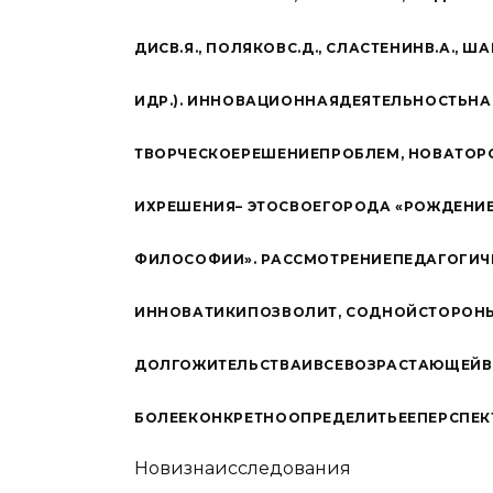
Д
ИС
В
.
Я
.,
П
О
ЛЯ
К
ОВ
С
.
Д
.,
С
Л
АС
Т
Е
НИН
В
.
А
.,
Ш
А
И
ДР
.
)
.
И
НН
О
В
А
Ц
И
О
НН
АЯ
Д
Е
Я
Т
Е
Л
ЬН
О
С
ТЬ
Н
А
Т
В
О
Р
ЧЕС
К
ОЕ
Р
Е
Ш
Е
НИЕ
П
Р
О
Б
Л
ЕМ
,
Н
О
В
А
Т
О
Р
ИХ
Р
Е
Ш
Е
НИЯ
–
Э
ТО
С
В
О
Е
ГО
Р
О
ДА
«
Р
О
Ж
Д
Е
НИ
Ф
И
Л
О
С
О
Ф
ИИ
»
.
Р
А
С
С
М
О
Т
Р
Е
НИЕ
П
Е
Д
А
Г
О
Г
И
Ч
ИНН
О
В
А
Т
И
КИ
П
О
З
В
О
Л
ИТ
,
С
О
Д
Н
ОЙ
С
Т
О
Р
О
Н
Д
О
Л
Г
О
Ж
И
Т
Е
Л
Ь
С
Т
ВА
И
В
СЕ
В
О
З
Р
АС
Т
А
Ю
Щ
ЕЙ
В
Б
О
Л
ЕЕ
К
О
Н
К
Р
Е
Т
НО
О
П
Р
Е
Д
Е
Л
И
ТЬ
ЕЕ
П
Е
Р
С
П
Е
К
Н
о
в
и
з
на
и
с
с
л
е
д
о
в
а
ния