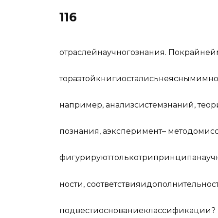
116
о
т
р
ас
л
ей
н
а
у
ч
но
го
з
н
а
ния
.
По
к
р
а
йн
ей
т
ора
э
т
ой
к
н
и
ги
о
с
т
а
л
и
сь
н
еяс
н
ы
ми
м
н
н
а
п
р
и
мер
,
а
н
а
л
из
с
и
с
т
ем
з
н
а
ний
,
т
е
ор
по
з
н
а
ния
,
а
э
к
с
п
е
р
и
ме
нт
–
м
е
т
о
д
ом
и
с
ф
и
г
у
р
ир
у
ют
т
о
л
ь
ко
т
ри
п
р
и
н
ципа
н
а
у
ч
но
с
ти
,
с
оо
тв
е
т
с
тв
ия
и
д
ополни
т
е
л
ь
но
с
по
д
в
ес
ти
о
с
но
в
а
ние
к
л
а
с
с
и
ф
и
к
а
ции
?