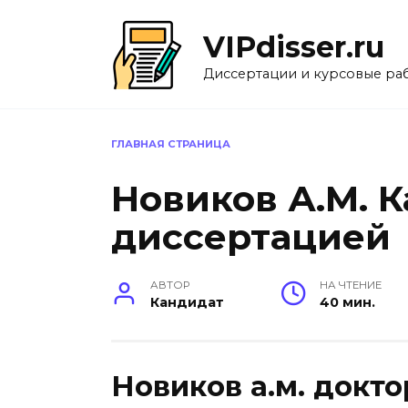
Перейти
к
VIPdisser.ru
содержанию
Диссертации и курсовые ра
ГЛАВНАЯ СТРАНИЦА
Новиков А.М. К
диссертацией
АВТОР
НА ЧТЕНИЕ
Кандидат
40 мин.
Новиков а.м. докт