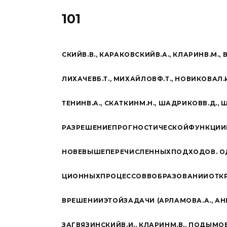
101
С
К
ИЙ
В
.
В
.,
К
А
Р
А
К
О
В
С
К
ИЙ
В
.
А
.,
К
Л
А
Р
ИН
В
.
М
.
,
Л
И
Х
АЧЕВ
Б
.
Т
.
,
М
И
Х
А
Й
Л
ОВ
Ф
.
Т
.
,
Н
О
В
И
К
О
ВА
Л
.
Т
Е
НИН
В
.
А
.
,
СК
А
Т
К
ИН
М
.
Н
.
,
Ш
А
Д
Р
И
К
ОВ
В
.
Д
.
,
Р
А
З
Р
Е
Ш
Е
НИЕ
П
Р
О
Г
Н
О
С
Т
И
ЧЕС
К
ОЙ
Ф
У
Н
К
ЦИИ
Н
О
ВЕ
В
Ы
Ш
Е
П
Е
Р
ЕЧ
И
С
Л
Е
НН
ЫХ
П
О
Д
Х
О
Д
ОВ
.
О
ЦИ
О
НН
ЫХ
П
Р
О
Ц
ЕСС
ОВ
В
О
Б
Р
А
З
О
В
А
НИИ
О
Т
К
В
Р
Е
Ш
Е
НИИ
Э
Т
ОЙ
З
А
Д
АЧИ
(
А
Р
Л
А
М
ОВ
А
.
А
.,
А
Н
З
А
Г
В
Я
ЗИН
С
К
ИЙ
В
.
И
.,
К
Л
А
Р
ИН
М
.
В
.,
П
О
Д
ЫМ
О