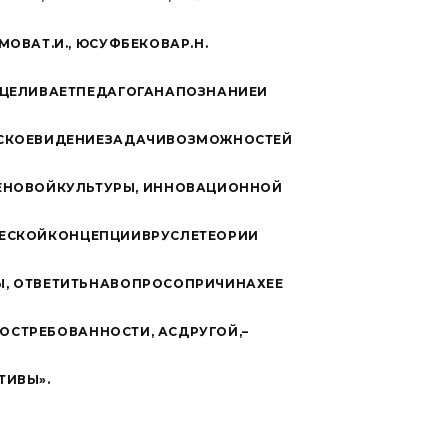
М
О
ВА
Т
.
И
.,
Ю
С
У
Ф
Б
Е
К
О
ВА
Р
.
Н
.
Ц
Е
Л
И
В
А
ЕТ
П
Е
Д
А
Г
О
ГА
НА
П
О
ЗН
А
НИЕ
И
С
К
ОЕ
В
И
Д
Е
НИЕ
З
А
Д
АЧ
И
В
О
З
М
О
Ж
Н
О
С
Т
ЕЙ
Е
Н
О
В
ОЙ
К
У
Л
Ь
Т
У
РЫ
,
ИНН
О
В
А
ЦИ
О
Н
Н
ОЙ
ЕС
К
ОЙ
К
О
НЦ
Е
ПЦИИ
В
Р
У
С
ЛЕ
Т
Е
О
Р
ИИ
Ы
,
О
Т
В
Е
Т
И
ТЬ
НА
В
О
П
Р
ОС
О
П
Р
И
Ч
ИН
АХ
ЕЕ
О
С
Т
Р
Е
Б
О
В
А
НН
О
С
ТИ
,
А
С
Д
Р
У
Г
ОЙ
,
–
Т
И
ВЫ
»
.