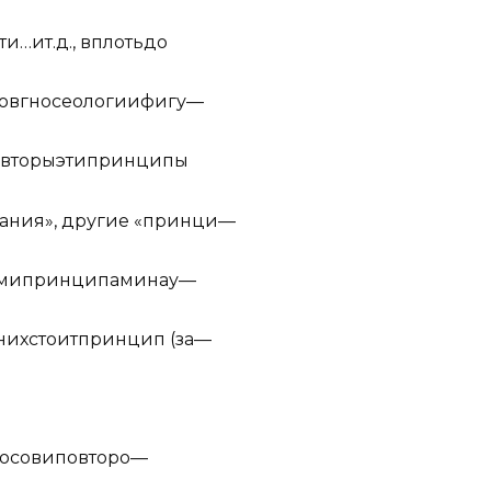
ти
…
и
т
.
д
.,
в
пло
ть
до
о
в
г
но
се
оло
г
ии
ф
и
гу
—
вт
о
ры
э
ти
п
р
инц
и
пы
а
н
ия
»
,
д
р
у
г
ие
«
пр
и
нци
—
ми
принц
и
п
ами
н
ау
—
них
с
т
о
ит
п
р
ин
ц
ип
(
за
—
о
с
ов
и
по
в
т
оро
—