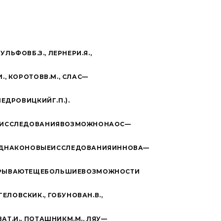
В
У
Л
Ь
Ф
ОВ
Б
.
З
.,
Л
Е
Р
Н
ЕР
И
.
Я
.
,
И
.,
К
О
Р
О
Т
ОВ
В
.
М
.,
С
Л
АС
—
Ш
Е
Д
Р
О
В
ИЦ
К
ИЙ
Г
.
П
.
)
.
И
СС
Л
Е
Д
О
В
А
НИЯ
В
О
З
М
О
Ж
НО
НА
ОС
—
Д
Н
А
КО
Н
О
В
ЫЕ
И
СС
Л
Е
Д
О
В
А
НИЯ
ИНН
О
ВА
—
Р
ЫВ
А
ЮТ
Е
ЩЕ
Б
О
Л
Ь
Ш
ИЕ
В
О
З
М
О
Ж
Н
О
С
ТИ
Г
Е
Л
О
В
С
КИ
К
.,
Г
О
Б
У
Н
О
ВА
Н
.
В
.,
ВА
Т
.
И
.,
П
О
Т
А
Ш
НИК
М
.
М
.,
Л
ЯУ
—