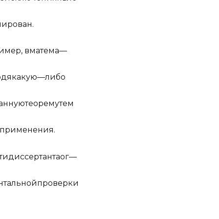
л
иро
в
ан
.
и
мер
,
в
м
а
т
ема
—
о
дя
к
а
к
ую
—
ли
бо
а
нную
т
е
ор
е
му
т
ем
при
ме
н
е
ния
.
ти
д
и
с
се
р
т
а
н
та
ог
—
н
т
а
л
ь
н
ой
пр
о
в
е
р
ки